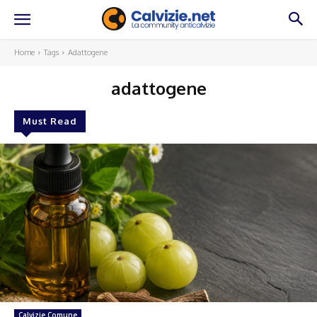
Home
Tags
Adattogene
adattogene
Must Read
Calvizie Comune