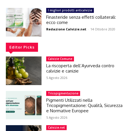
I migliori prodotti anticalvizie
Finasteride senza effetti collaterali:
ecco come
Redazione Calvizie.net
-
14 Ottobre 2020
Editor Picks
Calvizie Comune
La riscoperta dell’Ayurveda contro
calvizie e canizie
5 Agosto 2026
Tricopigmentazione
Pigmenti Utilizzati nella
Tricopigmentazione: Qualità, Sicurezza
e Normative Europee
5 Agosto 2026
Calvizie.net