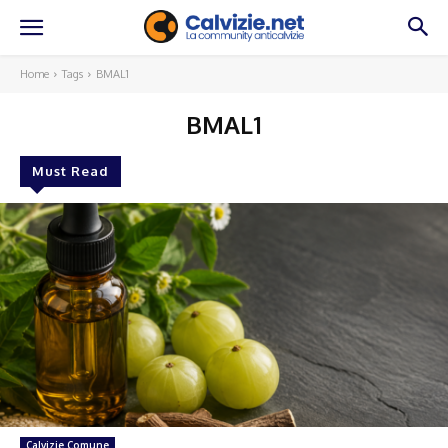
Home
Tags
BMAL1
BMAL1
Must Read
Calvizie Comune