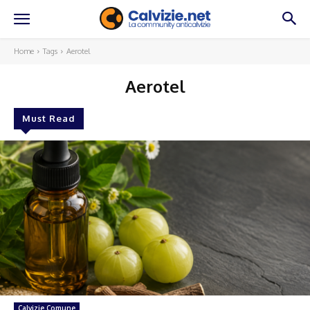
Home
Tags
Aerotel
Aerotel
Must Read
Calvizie Comune