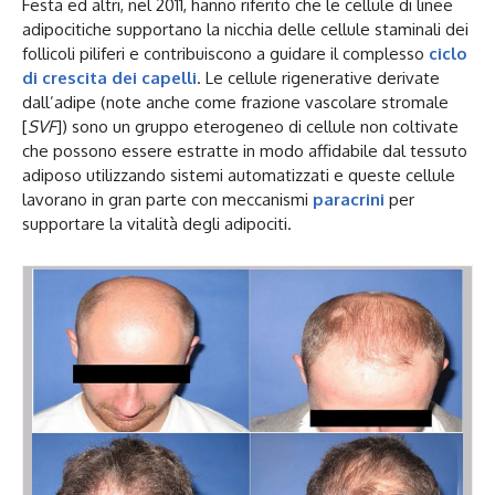
Festa ed altri, nel 2011, hanno riferito che le cellule di linee
adipocitiche supportano la nicchia delle cellule staminali dei
follicoli piliferi e contribuiscono a guidare il complesso
ciclo
di crescita dei capelli
. Le cellule rigenerative derivate
dall’adipe (note anche come frazione vascolare stromale
[
SVF
]) sono un gruppo eterogeneo di cellule non coltivate
che possono essere estratte in modo affidabile dal tessuto
adiposo utilizzando sistemi automatizzati e queste cellule
lavorano in gran parte con meccanismi
paracrini
per
supportare la vitalità degli adipociti.