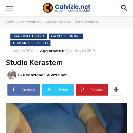
Home
Aree tematiche
Diagnosi e terapia
Studio Kerastem
DIAGNOSI E TERAPIA
CALVIZIE COMUNE
TRAPIANTO DI CAPELLI
1 Agosto 2017
Aggiornato il:
21 Gennaio 2019
Studio Kerastem
By
Redazione Calvizie.net
Facebook
Twitter
Pinterest