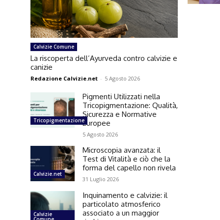
Calvizie Comune
La riscoperta dell’Ayurveda contro calvizie e
canizie
Redazione Calvizie.net
-
5 Agosto 2026
Pigmenti Utilizzati nella
Tricopigmentazione: Qualità,
Sicurezza e Normative
Tricopigmentazione
Europee
5 Agosto 2026
Microscopia avanzata: il
Test di Vitalità e ciò che la
forma del capello non rivela
Calvizie.net
31 Luglio 2026
Inquinamento e calvizie: il
particolato atmosferico
associato a un maggior
Calvizie
Comune