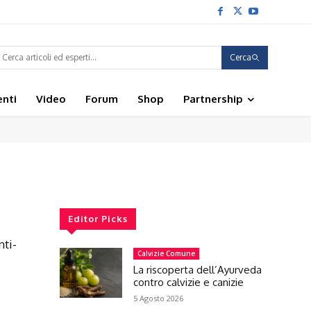
Cerca
enti
Video
Forum
Shop
Partnership
Editor Picks
nti-
Calvizie Comune
La riscoperta dell’Ayurveda
contro calvizie e canizie
5 Agosto 2026