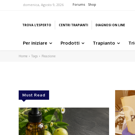
Forums
Shop
domenica, Agosto 9, 2026
TROVA L’ESPERTO
CENTRI TRAPIANTI
DIAGNOSI ON LINE
Per iniziare
Prodotti
Trapianto
Tr
Home
Tags
Reazione
Must Read