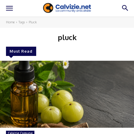
Home
Tags
Pluck
pluck
Must Read
Calvizie Comune