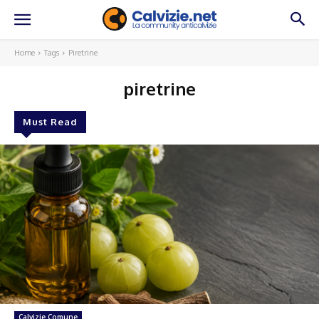
Home
Tags
Piretrine
piretrine
Must Read
Calvizie Comune