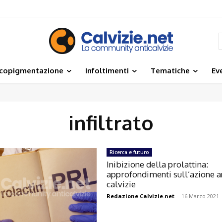
icopigmentazione
Infoltimenti
Tematiche
Ev
infiltrato
Ricerca e futuro
Inibizione della prolattina:
approfondimenti sull’azione a
calvizie
Redazione Calvizie.net
-
16 Marzo 2021