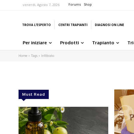
Forums
Shop
venerdì, Agosto 7, 2026
TROVA L’ESPERTO
CENTRI TRAPIANTI
DIAGNOSI ON LINE
Per iniziare
Prodotti
Trapianto
Tr
Home
Tags
Infiltrato
Must Read