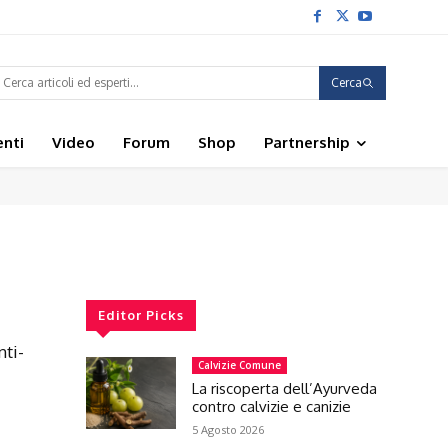
Cerca
enti
Video
Forum
Shop
Partnership
Editor Picks
nti-
Calvizie Comune
La riscoperta dell’Ayurveda
contro calvizie e canizie
5 Agosto 2026