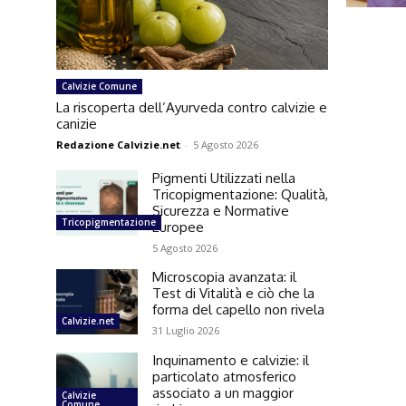
Calvizie Comune
La riscoperta dell’Ayurveda contro calvizie e
canizie
Redazione Calvizie.net
-
5 Agosto 2026
Pigmenti Utilizzati nella
Tricopigmentazione: Qualità,
Sicurezza e Normative
Tricopigmentazione
Europee
5 Agosto 2026
Microscopia avanzata: il
Test di Vitalità e ciò che la
forma del capello non rivela
Calvizie.net
31 Luglio 2026
Inquinamento e calvizie: il
particolato atmosferico
associato a un maggior
Calvizie
Comune