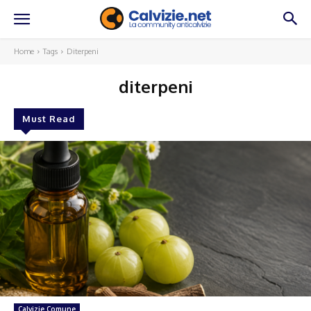
Home
Tags
Diterpeni
diterpeni
Must Read
Calvizie Comune