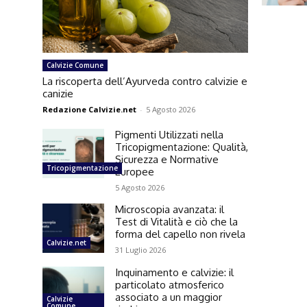
Calvizie Comune
La riscoperta dell’Ayurveda contro calvizie e
canizie
Redazione Calvizie.net
-
5 Agosto 2026
Pigmenti Utilizzati nella
Tricopigmentazione: Qualità,
Sicurezza e Normative
Tricopigmentazione
Europee
5 Agosto 2026
Microscopia avanzata: il
Test di Vitalità e ciò che la
forma del capello non rivela
Calvizie.net
31 Luglio 2026
Inquinamento e calvizie: il
particolato atmosferico
associato a un maggior
Calvizie
Comune