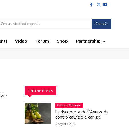
Cerca
enti
Video
Forum
Shop
Partnership
Editor Picks
izie
Calvizie Comune
La riscoperta dell’Ayurveda
contro calvizie e canizie
5 Agosto 2026