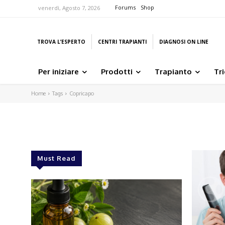
Forums
Shop
venerdì, Agosto 7, 2026
TROVA L’ESPERTO
CENTRI TRAPIANTI
DIAGNOSI ON LINE
Per iniziare
Prodotti
Trapianto
Tr
Home
Tags
Copricapo
Must Read