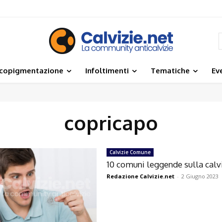
icopigmentazione
Infoltimenti
Tematiche
Ev
copricapo
Calvizie Comune
10 comuni leggende sulla calv
Redazione Calvizie.net
-
2 Giugno 2023