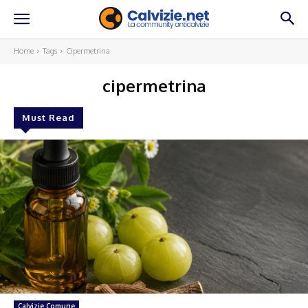
Home
Tags
Cipermetrina
cipermetrina
Must Read
Calvizie Comune