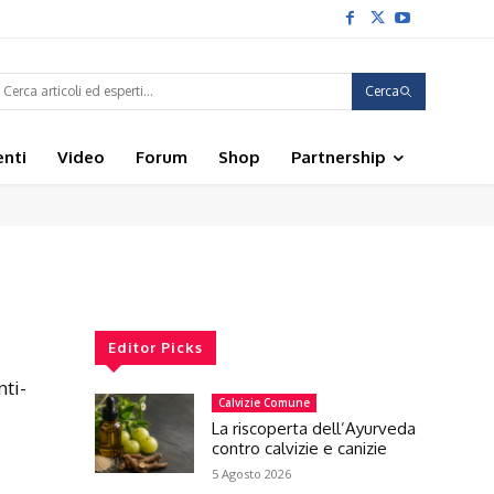
Cerca
enti
Video
Forum
Shop
Partnership
Editor Picks
nti-
Calvizie Comune
La riscoperta dell’Ayurveda
contro calvizie e canizie
5 Agosto 2026