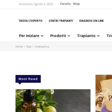
Forums
Shop
domenica, Agosto 9, 2026
TROVA L’ESPERTO
CENTRI TRAPIANTI
DIAGNOSI ON LINE
Per iniziare
Prodotti
Trapianto
Tr
Home
Tags
Cabergolina
Must Read