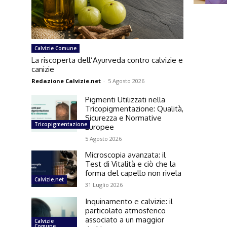
Calvizie Comune
La riscoperta dell’Ayurveda contro calvizie e
canizie
Redazione Calvizie.net
-
5 Agosto 2026
Pigmenti Utilizzati nella
Tricopigmentazione: Qualità,
Sicurezza e Normative
Tricopigmentazione
Europee
5 Agosto 2026
Microscopia avanzata: il
Test di Vitalità e ciò che la
forma del capello non rivela
Calvizie.net
31 Luglio 2026
Inquinamento e calvizie: il
particolato atmosferico
associato a un maggior
Calvizie
Comune