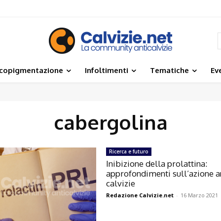
icopigmentazione
Infoltimenti
Tematiche
Ev
cabergolina
Ricerca e futuro
Inibizione della prolattina:
approfondimenti sull’azione a
calvizie
Redazione Calvizie.net
-
16 Marzo 2021