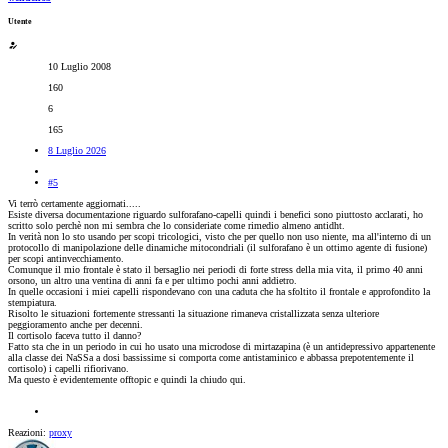
Utente
10 Luglio 2008
160
6
165
8 Luglio 2026
#5
Vi terrò certamente aggiornati.....
Esiste diversa documentazione riguardo sulforafano-capelli quindi i benefici sono piuttosto acclarati, ho
scritto solo perchè non mi sembra che lo consideriate come rimedio almeno antidht.
In verità non lo sto usando per scopi tricologici, visto che per quello non uso niente, ma all'interno di un
protocollo di manipolazione delle dinamiche mitocondriali (il sulforafano è un ottimo agente di fusione)
per scopi antinvecchiamento.
Comunque il mio frontale è stato il bersaglio nei periodi di forte stress della mia vita, il primo 40 anni
orsono, un altro una ventina di anni fa e per ultimo pochi anni addietro.
In quelle occasioni i miei capelli rispondevano con una caduta che ha sfoltito il frontale e approfondito la
stempiatura.
Risolto le situazioni fortemente stressanti la situazione rimaneva cristallizzata senza ulteriore
peggioramento anche per decenni.
Il cortisolo faceva tutto il danno?
Fatto sta che in un periodo in cui ho usato una microdose di mirtazapina (è un antidepressivo appartenente
alla classe dei NaSSa a dosi bassissime si comporta come antistaminico e abbassa prepotentemente il
cortisolo) i capelli rifiorivano.
Ma questo è evidentemente offtopic e quindi la chiudo qui.
Reazioni:
proxy