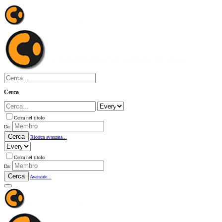
Cerca
Cerca nel titolo
Da:
Cerca
Ricerca avanzata...
Cerca nel titolo
Da:
Cerca
Avanzate...