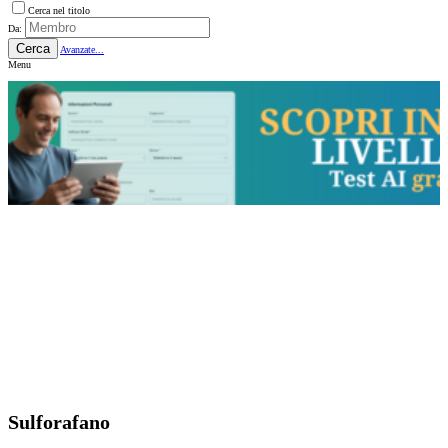
Cerca nel titolo
Da:
Cerca
Avanzate...
Menu
Sulforafano