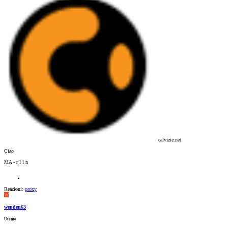
calvizie.net
Ciao
MA - r l i n
Reazioni:
proxy
W
wenden63
Utente