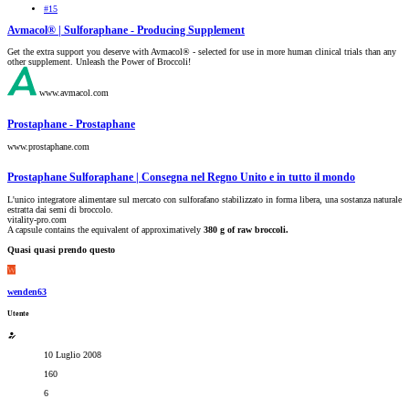
#15
Avmacol® | Sulforaphane - Producing Supplement
Get the extra support you deserve with Avmacol® - selected for use in more human clinical trials than any
other supplement. Unleash the Power of Broccoli!
www.avmacol.com
Prostaphane - Prostaphane
www.prostaphane.com
Prostaphane Sulforaphane | Consegna nel Regno Unito e in tutto il mondo
L'unico integratore alimentare sul mercato con sulforafano stabilizzato in forma libera, una sostanza naturale
estratta dai semi di broccolo.
vitality-pro.com
A capsule contains the equivalent of approximatively
380 g of raw broccoli.
Quasi quasi prendo questo
W
wenden63
Utente
10 Luglio 2008
160
6