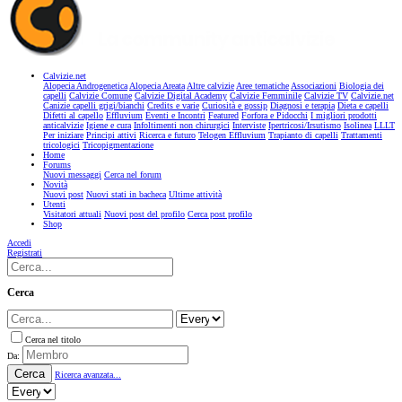
Calvizie.net
Alopecia Androgenetica
Alopecia Areata
Altre calvizie
Aree tematiche
Associazioni
Biologia dei
capelli
Calvizie Comune
Calvizie Digital Academy
Calvizie Femminile
Calvizie TV
Calvizie.net
Canizie capelli grigi/bianchi
Credits e varie
Curiosità e gossip
Diagnosi e terapia
Dieta e capelli
Difetti al capello
Effluvium
Eventi e Incontri
Featured
Forfora e Pidocchi
I migliori prodotti
anticalvizie
Igiene e cura
Infoltimenti non chirurgici
Interviste
Ipertricosi/Irsutismo
Isolinea
LLLT
Per iniziare
Principi attivi
Ricerca e futuro
Telogen Effluvium
Trapianto di capelli
Trattamenti
tricologici
Tricopigmentazione
Home
Forums
Nuovi messaggi
Cerca nel forum
Novità
Nuovi post
Nuovi stati in bacheca
Ultime attività
Utenti
Visitatori attuali
Nuovi post del profilo
Cerca post profilo
Shop
Accedi
Registrati
Cerca
Cerca nel titolo
Da:
Cerca
Ricerca avanzata...