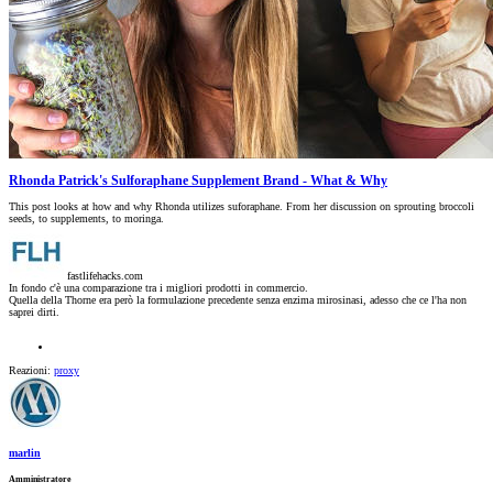
Rhonda Patrick's Sulforaphane Supplement Brand - What & Why
This post looks at how and why Rhonda utilizes suforaphane. From her discussion on sprouting broccoli
seeds, to supplements, to moringa.
fastlifehacks.com
In fondo c'è una comparazione tra i migliori prodotti in commercio.
Quella della Thorne era però la formulazione precedente senza enzima mirosinasi, adesso che ce l'ha non
saprei dirti.
Reazioni:
proxy
marlin
Amministratore