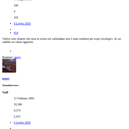
160
6
165
9 Luglio 2026
#14
Volevo solo chiarire che tutta la ricerca sul sulforafano non è stata condotta per scopi tricologici, di cui
sarebbe un valore aggiunto.
Reazioni:
proxy
proxy
Amministratore
Staff
12 Febbraio 2003
59,386
9,573
2,015
9 Luglio 2026