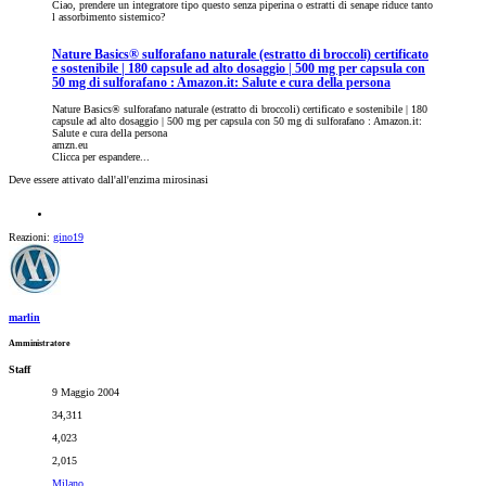
Ciao, prendere un integratore tipo questo senza piperina o estratti di senape riduce tanto
l assorbimento sistemico?
Nature Basics® sulforafano naturale (estratto di broccoli) certificato
e sostenibile | 180 capsule ad alto dosaggio | 500 mg per capsula con
50 mg di sulforafano : Amazon.it: Salute e cura della persona
Nature Basics® sulforafano naturale (estratto di broccoli) certificato e sostenibile | 180
capsule ad alto dosaggio | 500 mg per capsula con 50 mg di sulforafano : Amazon.it:
Salute e cura della persona
amzn.eu
Clicca per espandere...
Deve essere attivato dall'all'enzima mirosinasi
Reazioni:
gino19
marlin
Amministratore
Staff
9 Maggio 2004
34,311
4,023
2,015
Milano