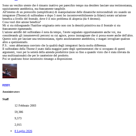
Sono un vecchio utente che è rimasto inattivo per parecchio tempo ma desidero lasciare una testimonianza,
squisitamente aneddotica, ma francamente tangibile.
All'interno di un protocollo (semplificato) di manipolazione delle dinamiche mitocondriali sto usando un
integratore (Thorne) di sulforafano e dopo 5 mesi ho incontrovertibilmente (a fidarsi) notato un'azione
benefica a livello del frontale, dove è il mio problema di alopecia (da 4 decenni).
Cosa vuol dire azione benefica?
Mi si sta ridisegnando l'hairline originaria certo non con la densità primitiva ma il frontale si sta
francamente rigenerando.
L'azione antidht del sulforafano è nota da tempo, l'avete segnalato opportunamente anche voi, ma
considerando gli innumerevoli percorsi su cui agisce, posso immaginare che ci possa essere anche dell'altro.
Questo solo per lasciare una testimonianza, ripeto assolutamente aneddotica, e magari invogliare qualcun
altro a sperimentarlo.
P.S.: sono abbastanza convinto che la qualità degli integratori faccia molta differenza.
Il sulforafano della Thorne è usato dalla maggior parte degli sperimentatori che si occupano di questi
argomenti, vuoi per la serietà della azienda produttrice (non so fino a quando visto che è stata rilevata da
una multinazionale) che per le caratteriste del prodotto.
Poi se qualcuno fosse incuriosito rimango a disposizione.
proxy
Amministratore
Staff
12 Febbraio 2003
59,386
9,573
2,015
8 Luglio 2026