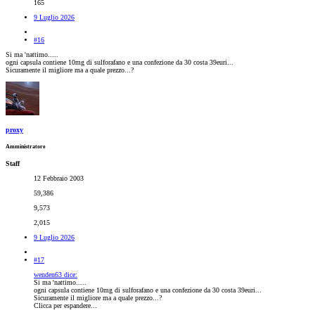
165
9 Luglio 2026
#16
Si ma 'nattimo.....
ogni capsula contiene 10mg di sulforafano e una confezione da 30 costa 39euri...
Sicuramente il migliore ma a quale prezzo...?
proxy
Amministratore
Staff
12 Febbraio 2003
59,386
9,573
2,015
9 Luglio 2026
#17
wenden63 dice:
Si ma 'nattimo.....
ogni capsula contiene 10mg di sulforafano e una confezione da 30 costa 39euri...
Sicuramente il migliore ma a quale prezzo...?
Clicca per espandere...