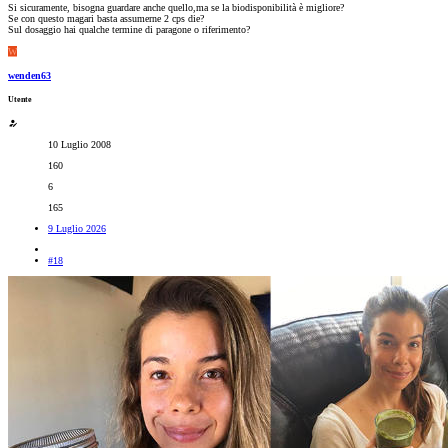
Si sicuramente, bisogna guardare anche quello,ma se la biodisponibilità è migliore?
Se con questo magari basta assumerne 2 cps die?
Sul dosaggio hai qualche termine di paragone o riferimento?
W
wenden63
Utente
10 Luglio 2008
160
6
165
9 Luglio 2026
#18