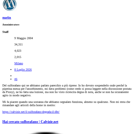
marlin
Amministratore
Staff
9 Maggio 2004
34,311
4,023
2,015
Milano
8 Luglio 2026
#6
Del sulforafano qui ne abbiamo parlato parecchio a più riprese. Io ho dovuto sospenderlo orale perché la
piperina messa per l'assorbimento, mi dava problemi (come credo si possa leggere nella discussione postata
da Proxy), ne ho fatta una lozione, ma non ho visto ricrescita degna di nota, anche se non ha sicuramente
agito in modo negativo.
Mi fa piacere quando una sostanza che abbiamo segnalato funziona, almeno su qualcuno. Non mi resta che
rimandare agli articoli della home in merito:
https://calvizie.net/il-sulforafano-degrada-il-dht/
Hai cercato sulforafano | Calvizie.net