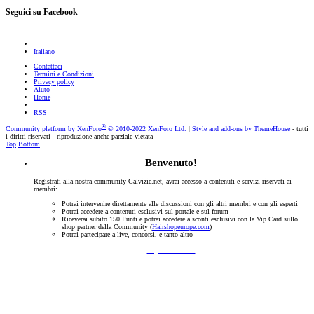
Seguici su Facebook
Italiano
Contattaci
Termini e Condizioni
Privacy policy
Aiuto
Home
RSS
®
Community platform by XenForo
© 2010-2022 XenForo Ltd.
|
Style and add-ons by ThemeHouse
- tutti
i diritti riservati - riproduzione anche parziale vietata
Top
Bottom
Benvenuto!
Registrati alla nostra community Calvizie.net, avrai accesso a contenuti e servizi riservati ai
membri:
Potrai intervenire direttamente alle discussioni con gli altri membri e con gli esperti
Potrai accedere a contenuti esclusivi sul portale e sul forum
Riceverai subito 150 Punti e potrai accedere a sconti esclusivi con la Vip Card sullo
shop partner della Community (
Hairshopeurope.com
)
Potrai partecipare a live, concorsi, e tanto altro
Registrati Subito