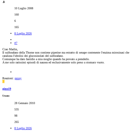
10 Luglio 2008
160
6
165
8 Luglio 2026
#7
Ciao Marlin,
Il sulforafano della Thorne non contiene piperine ma estratto di senape contenente l'enzima mirosinasi che
catalizza l'idrolisi dei glucosinolati del sulforafano.
Comunque ha dato fastidio a mia moglie quando ha provato a prenderlo.
A me solo rarissimi episodi di nausea ed esclusivamente solo preso a stomaco vuoto.
Reazioni:
proxy
G
gino19
Utente
28 Gennaio 2010
535
98
265
8 Luglio 2026