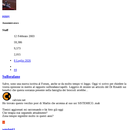
proxy
Amministratore
Staff
12 Febbraio 2003
59,386
9,573
2,015
8 Luglio 2026
#4
Sulforafano
Salve, sono una nuova iscritta al Forum, anche se da molto tempo vi leggo. Oggi vi scrivo per chiedere la
vostra opinione in merito al rapporto sulforafano/capelli. Leggevo di recente un articolo del Dr Rinaldi sui
benefici che questa sostanza presente nella famiglia dei broccoli avrebbe...
calvizie.net
Ho trovato questo vecchio post di Marlin che accenna al suo usi SISTEMICO..mah
Tienici aggiornati mi raccomando e fai foto già oggi
Che terapia stai seguendo attualmente?
Zona tempie regredite molto in questi anni?
W
wenden63