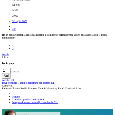
59,386
9,573
2,015
9 Luglio 2026
#20
Ha un biodisponibilità altissima rispetto ai competitor (bisognerebbe vedere cosa cambia con le nuova
formulazione)
1
2
Avanti
1 of 2
Go to page
Vai
Avanti
Last
Devi effettuare il login o registrarti per postare qui.
Condividi:
Facebook
Twitter
Reddit
Pinterest
Tumblr
WhatsApp
Email
Condividi
Link
Forums
I migliori prodotti anticalvizie
Integratori, estratti naturali, vitamine & Co.