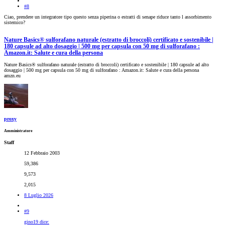
#8
Ciao, prendere un integratore tipo questo senza piperina o estratti di senape riduce tanto l assorbimento
sistemico?
Nature Basics® sulforafano naturale (estratto di broccoli) certificato e sostenibile |
180 capsule ad alto dosaggio | 500 mg per capsula con 50 mg di sulforafano :
Amazon.it: Salute e cura della persona
Nature Basics® sulforafano naturale (estratto di broccoli) certificato e sostenibile | 180 capsule ad alto
dosaggio | 500 mg per capsula con 50 mg di sulforafano : Amazon.it: Salute e cura della persona
amzn.eu
proxy
Amministratore
Staff
12 Febbraio 2003
59,386
9,573
2,015
8 Luglio 2026
#9
gino19 dice: