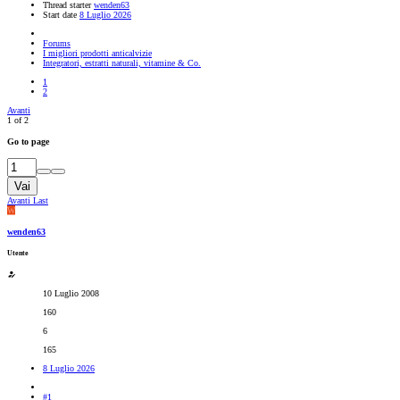
Thread starter
wenden63
Start date
8 Luglio 2026
Forums
I migliori prodotti anticalvizie
Integratori, estratti naturali, vitamine & Co.
1
2
Avanti
1 of 2
Go to page
Vai
Avanti
Last
W
wenden63
Utente
10 Luglio 2008
160
6
165
8 Luglio 2026
#1