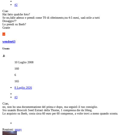
#2
Ciao
Hai fatto qualche foto?
Se no,falle adesso e prendi come T0 di riferimento,tra 4-5 mesi, sarà utile a tutti
Dosaggio??
Lo prendi su Iherb?
Grazie
W
wenden63
Utente
10 Luglio 2008
160
6
165
8 Luglio 2026
#3
Ciao,
no, non ho una documentazione del prima e dopo, ma seguirò il tuo consiglio.
Sto usando Broccoli Seed Extract della Thorne, 1 compressa die da 50mg.
Lo acquisto su Iherb, costa circa 60 euro per 60 compresse, a volte trovi a meno quando sconta.
Reazioni:
proxy