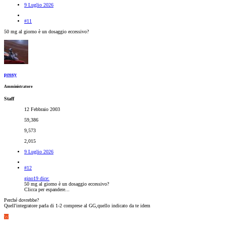
9 Luglio 2026
#11
50 mg al giorno è un dosaggio eccessivo?
proxy
Amministratore
Staff
12 Febbraio 2003
59,386
9,573
2,015
9 Luglio 2026
#12
gino19 dice:
50 mg al giorno è un dosaggio eccessivo?
Clicca per espandere...
Perché dovrebbe?
Quell'integratore parla di 1-2 comprese al GG,quello indicato da te idem
W