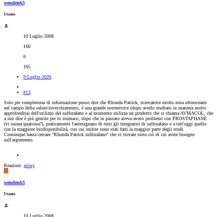
wenden63
Utente
10 Luglio 2008
160
6
165
9 Luglio 2026
#13
Solo per completezza di informazione posso dire che Rhonda Patrick, ricercatrice molto nota oltreoceano
nel campo della salute/invecchiamento, è una grande sostenitrice (dopo averlo studiato in maniera molto
approfondita) dell'utilizzo del sulforafano e al momento utilizza un prodotto che si chiama AVMACOL, che
a suo dire è più gentile per lo stomaco, dopo che in passato aveva avuto problemi con PROSTAPHANE
(vi suona qualcosa?), praticamente l'antesignano di tutti gli integratori di sulforafano e a tutt'oggi quello
con la maggiore biodisponibilità, con cui inoltre sono stati fatti la maggior parte degli studi.
Comunque basta cercare "Rhonda Patrick sulforafano" che vi trovate tutto ciò di cui avete bisogno
sull'argomento.
Reazioni:
proxy
W
wenden63
Utente
10 Luglio 2008