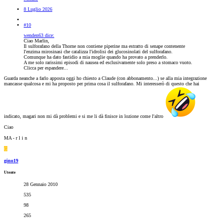
8 Luglio 2026
#10
wenden63 dice:
Ciao Marlin,
Il sulforafano della Thorne non contiene piperine ma estratto di senape contenente
l'enzima mirosinasi che catalizza l'idrolisi dei glucosinolati del sulforafano.
Comunque ha dato fastidio a mia moglie quando ha provato a prenderlo.
A me solo rarissimi episodi di nausea ed esclusivamente solo preso a stomaco vuoto.
Clicca per espandere...
Guarda neanche a farlo apposta oggi ho chiesto a Claude (con abbonamento...) se alla mia integrazione
mancasse qualcosa e mi ha proposto per prima cosa il sulforafano. Mi interesserò di questo che hai
indicato, magari non mi dà problemi e si me li dà finisce in lozione come l'altro
Ciao
MA - r l i n
G
gino19
Utente
28 Gennaio 2010
535
98
265