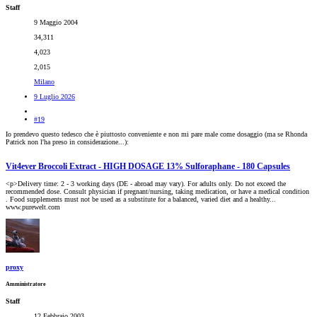
Staff
9 Maggio 2004
34,311
4,023
2,015
Milano
9 Luglio 2026
#19
Io prendevo questo tedesco che è piuttosto conveniente e non mi pare male come dosaggio (ma se Rhonda
Patrick non l'ha preso in considerazione...):
Vit4ever Broccoli Extract - HIGH DOSAGE 13% Sulforaphane - 180 Capsules
<p>Delivery time: 2 - 3 working days (DE - abroad may vary). For adults only. Do not exceed the
recommended dose. Consult physician if pregnant/nursing, taking medication, or have a medical condition
. Food supplements must not be used as a substitute for a balanced, varied diet and a healthy...
www.purewelt.com
proxy
Amministratore
Staff
12 Febbraio 2003