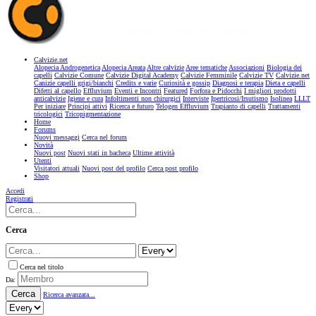
Calvizie.net
Alopecia Androgenetica
Alopecia Areata
Altre calvizie
Aree tematiche
Associazioni
Biologia dei
capelli
Calvizie Comune
Calvizie Digital Academy
Calvizie Femminile
Calvizie TV
Calvizie.net
Canizie capelli grigi/bianchi
Credits e varie
Curiosità e gossip
Diagnosi e terapia
Dieta e capelli
Difetti al capello
Effluvium
Eventi e Incontri
Featured
Forfora e Pidocchi
I migliori prodotti
anticalvizie
Igiene e cura
Infoltimenti non chirurgici
Interviste
Ipertricosi/Irsutismo
Isolinea
LLLT
Per iniziare
Principi attivi
Ricerca e futuro
Telogen Effluvium
Trapianto di capelli
Trattamenti
tricologici
Tricopigmentazione
Home
Forums
Nuovi messaggi
Cerca nel forum
Novità
Nuovi post
Nuovi stati in bacheca
Ultime attività
Utenti
Visitatori attuali
Nuovi post del profilo
Cerca post profilo
Shop
Accedi
Registrati
Cerca
Cerca nel titolo
Da:
Cerca
Ricerca avanzata...