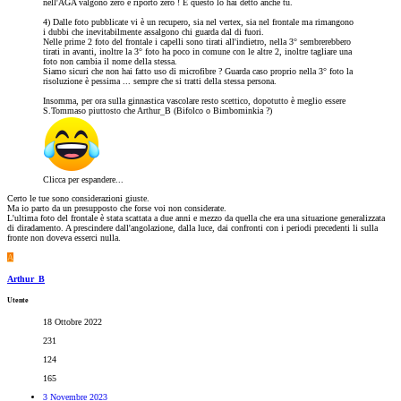
nell'AGA valgono zero e riporto zero ! E questo lo hai detto anche tu.
4) Dalle foto pubblicate vi è un recupero, sia nel vertex, sia nel frontale ma rimangono
i dubbi che inevitabilmente assalgono chi guarda dal di fuori.
Nelle prime 2 foto del frontale i capelli sono tirati all'indietro, nella 3° sembrerebbero
tirati in avanti, inoltre la 3° foto ha poco in comune con le altre 2, inoltre tagliare una
foto non cambia il nome della stessa.
Siamo sicuri che non hai fatto uso di microfibre ? Guarda caso proprio nella 3° foto la
risoluzione è pessima ... sempre che si tratti della stessa persona.
Insomma, per ora sulla ginnastica vascolare resto scettico, dopotutto è meglio essere
S.Tommaso piuttosto che Arthur_B (Bifolco o Bimbominkia ?)
Clicca per espandere...
Certo le tue sono considerazioni giuste.
Ma io parto da un presupposto che forse voi non considerate.
L'ultima foto del frontale è stata scattata a due anni e mezzo da quella che era una situazione generalizzata
di diradamento. A prescindere dall'angolazione, dalla luce, dai confronti con i periodi precedenti li sulla
fronte non doveva esserci nulla.
A
Arthur_B
Utente
18 Ottobre 2022
231
124
165
3 Novembre 2023