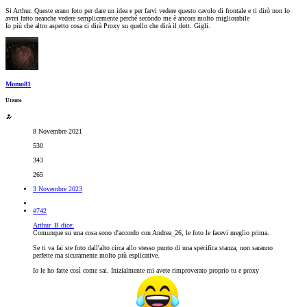
Si Arthur. Queste erano foto per dare un idea e per farvi vedere questo cavolo di frontale e ti dirò non lo
avrei fatto neanche vedere semplicemente perché secondo me è ancora molto migliorabile
Io più che altro aspetto cosa ci dirà Proxy su quello che dirà il dott. Gigli.
Momo81
Utente
8 Novembre 2021
530
343
265
3 Novembre 2023
#742
Arthur_B dice:
Comunque su una cosa sono d'accordo con Andrea_26, le foto le facevi meglio prima.
Se ti va fai ste foto dall'alto circa allo stesso punto di una specifica stanza, non saranno
perfette ma sicuramente molto più esplicative.
Io le ho fatte così come sai. Inizialmente mi avete rimproverato proprio tu e proxy