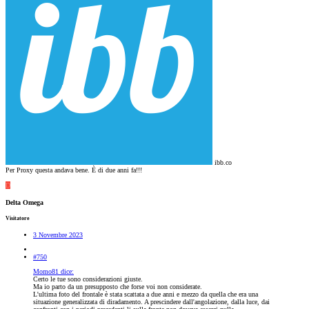
ibb.co
Per Proxy questa andava bene. È di due anni fa!!!
D
Delta Omega
Visitatore
3 Novembre 2023
#750
Momo81 dice:
Certo le tue sono considerazioni giuste.
Ma io parto da un presupposto che forse voi non considerate.
L'ultima foto del frontale è stata scattata a due anni e mezzo da quella che era una
situazione generalizzata di diradamento. A prescindere dall'angolazione, dalla luce, dai