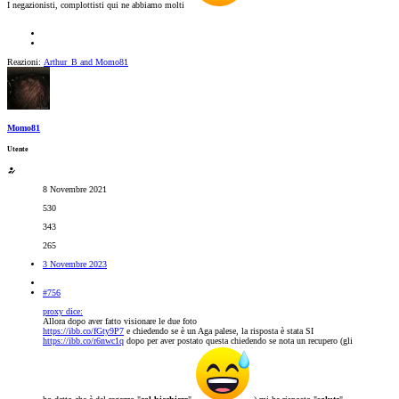
I negazionisti, complottisti qui ne abbiamo molti
Reazioni:
Arthur_B
and
Momo81
Momo81
Utente
8 Novembre 2021
530
343
265
3 Novembre 2023
#756
proxy dice:
Allora dopo aver fatto visionare le due foto
https://ibb.co/fGty9P7
e chiedendo se è un Aga palese, la risposta è stata SI
https://ibb.co/r6nwc1q
dopo per aver postato questa chiedendo se nota un recupero (gli