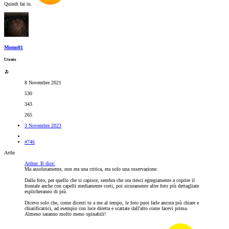
Quindi fai tu.
Momo81
Utente
8 Novembre 2021
530
343
265
3 Novembre 2023
#746
Arthr
Arthur_B dice:
Ma assolutamente, non era una critica, era solo una osservazione.
Dalla foto, per quello che si capisce, sembra che ora riesci egregiamente a coprire il
frontale anche con capelli mediamente corti, poi sicuramente altre foto più dettagliate
esplicheranno di più.
Dicevo solo che, come dicesti tu a me al tempo, le foto puoi farle ancora più chiare e
chiarificatrici, ad esempio con luce diretta e scattate dall'alto come facevi prima.
Almeno saranno molto meno opinabili!