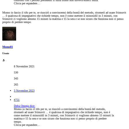
confronti con i periodi precedenti li sulla fronte non doveva esserci nulla.
Clicca per espandere...
Momo io faccio il tifo per te, se riuscirò a convincermi della bontà del metodo, ritornerò ad usare Stimuvit
... è qualcosa di impegnativo che richiede tempo, non è come mettere il minoxidil in 3 minuti, con
Stimuvit ci vogliono almeno 15 minuti la matitna e 15 la sera e se non sicuro che funziona non ci penso
proprio di perdere tempo.
Momo81
Utente
8 Novembre 2021
530
343
265
3 Novembre 2023
#751
Delta Omega dice:
Momo io faccio il tifo per te, se riuscirò a convincermi della bontà del metodo,
ritornerò ad usare Stimuvit ... è qualcosa di impegnativo che richiede tempo, non è
come mettere il minoxidil in 3 minuti, con Stimuvit ci vogliono almeno 15 minuti la
matitna e 15 la sera e se non sicuro che funziona non ci penso proprio di perdere
tempo.
Clicca per espandere...