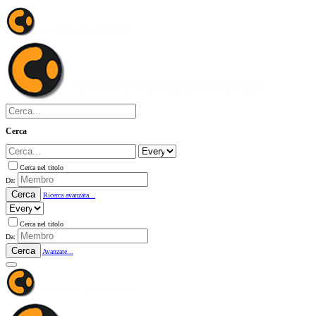
Cerca
Cerca nel titolo
Da:
Cerca
Ricerca avanzata...
Cerca nel titolo
Da:
Cerca
Avanzate...