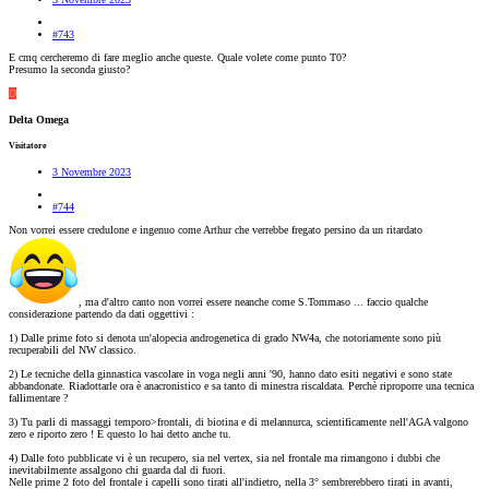
#743
E cmq cercheremo di fare meglio anche queste. Quale volete come punto T0?
Presumo la seconda giusto?
D
Delta Omega
Visitatore
3 Novembre 2023
#744
Non vorrei essere credulone e ingenuo come Arthur che verrebbe fregato persino da un ritardato
, ma d'altro canto non vorrei essere neanche come S.Tommaso ... faccio qualche
considerazione partendo da dati oggettivi :
1) Dalle prime foto si denota un'alopecia androgenetica di grado NW4a, che notoriamente sono più
recuperabili del NW classico.
2) Le tecniche della ginnastica vascolare in voga negli anni '90, hanno dato esiti negativi e sono state
abbandonate. Riadottarle ora è anacronistico e sa tanto di minestra riscaldata. Perchè riproporre una tecnica
fallimentare ?
3) Tu parli di massaggi temporo>frontali, di biotina e di melannurca, scientificamente nell'AGA valgono
zero e riporto zero ! E questo lo hai detto anche tu.
4) Dalle foto pubblicate vi è un recupero, sia nel vertex, sia nel frontale ma rimangono i dubbi che
inevitabilmente assalgono chi guarda dal di fuori.
Nelle prime 2 foto del frontale i capelli sono tirati all'indietro, nella 3° sembrerebbero tirati in avanti,