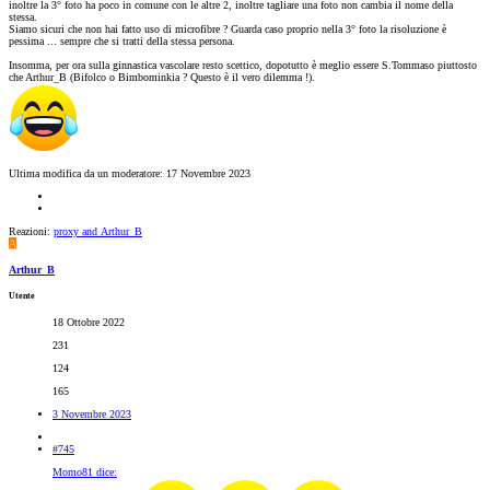
inoltre la 3° foto ha poco in comune con le altre 2, inoltre tagliare una foto non cambia il nome della
stessa.
Siamo sicuri che non hai fatto uso di microfibre ? Guarda caso proprio nella 3° foto la risoluzione è
pessima ... sempre che si tratti della stessa persona.
Insomma, per ora sulla ginnastica vascolare resto scettico, dopotutto è meglio essere S.Tommaso piuttosto
che Arthur_B (Bifolco o Bimbominkia ? Questo è il vero dilemma !).
Ultima modifica da un moderatore:
17 Novembre 2023
Reazioni:
proxy
and
Arthur_B
A
Arthur_B
Utente
18 Ottobre 2022
231
124
165
3 Novembre 2023
#745
Momo81 dice: