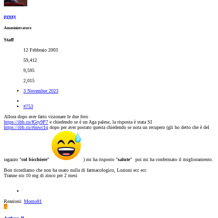
proxy
Amministratore
Staff
12 Febbraio 2003
59,412
9,595
2,015
3 Novembre 2023
#753
Allora dopo aver fatto visionare le due foto
https://ibb.co/fGty9P7
e chiedendo se è un Aga palese, la risposta è stata SI
https://ibb.co/r6nwc1q
dopo per aver postato questa chiedendo se nota un recupero (gli ho detto che è del
ragazzo "
col bicchiere
"
) mi ha risposto "
salute
"
poi mi ha confermato il miglioramento.
Bon ricordiamo che non ha usato nulla di farmacologico, Lozioni ecc ecc
Tranne sto 10 mg di zinco per 2 mesi
Reazioni:
Momo81
A