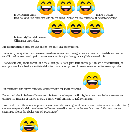
E poi Arthur scusa
ma io a queste
foto ho fatto una premessa che spiega tutto. Non è che sto cercando di passarvele come
le foto migliori del mondo.
Clicca per espandere...
Ma assolutamente, non era una critica, era solo una osservazione.
Dalla foto, per quello che si capisce, sembra che ora riesci egregiamente a coprire il frontale anche con
capelli mediamente corti, poi sicuramente altre foto più dettagliate esplicheranno di più.
Dicevo solo che, come dicesti tu a me al tempo, le foto puoi farle ancora più chiare e chiarificatrici, ad
esempio con luce diretta e scattate dall'alto come facevi prima. Almeno saranno molto meno opinabili!
Ammetto poi che nuove foto fatte decentemente mi incuriosiscono.
Poi oh, sai che io in base alle tue vecchie foto ti credo (per me il miglioramento anche interessante da
quando hai iniziato al tempo ci sta), e chi ti vorrà criticare lo farà comunque.
Basti vedere sto Xxxxxx che prima ha ammesso che sei migliorato ma ha assicurato (non si sa a che titolo)
che non era per via del metodo ma dell'assunzione di zinco, e poi ha rettificato con "Ah no scusa ho
sbagliato, adesso ho deciso che sei peggiorato".