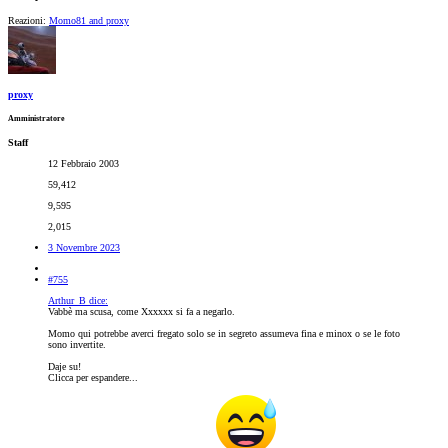
Reazioni:
Momo81
and
proxy
proxy
Amministratore
Staff
12 Febbraio 2003
59,412
9,595
2,015
3 Novembre 2023
#755
Arthur_B dice:
Vabbè ma scusa, come Xxxxxx si fa a negarlo.
Momo qui potrebbe averci fregato solo se in segreto assumeva fina e minox o se le foto
sono invertite.
Daje su!
Clicca per espandere...