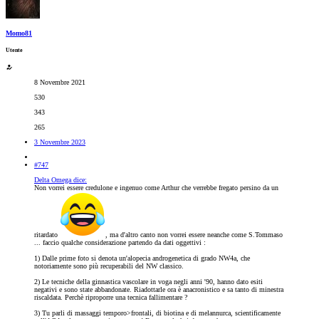
Momo81
Utente
8 Novembre 2021
530
343
265
3 Novembre 2023
#747
Delta Omega dice:
Non vorrei essere credulone e ingenuo come Arthur che verrebbe fregato persino da un
ritardato
, ma d'altro canto non vorrei essere neanche come S.Tommaso
... faccio qualche considerazione partendo da dati oggettivi :
1) Dalle prime foto si denota un'alopecia androgenetica di grado NW4a, che
notoriamente sono più recuperabili del NW classico.
2) Le tecniche della ginnastica vascolare in voga negli anni '90, hanno dato esiti
negativi e sono state abbandonate. Riadottarle ora è anacronistico e sa tanto di minestra
riscaldata. Perchè riproporre una tecnica fallimentare ?
3) Tu parli di massaggi temporo>frontali, di biotina e di melannurca, scientificamente