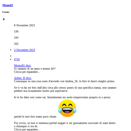
Momo81
Utente
8 Novembre 2021
530
343
265
3 Novembre 2023
#741
Momo81 dice:
Si saranno di un anno e mezzo fa!!!
Clicca per espandere...
Arthur_B dice:
Comunque su una cosa sono d'accordo con Andrea_26, le foto le facevi meglio prima.
Se ti va fai ste foto dall'alto circa allo stesso punto di una specifica stanza, non saranno
perfette ma sicuramente molto più esplicative.
Io le ho fatte così come sai. Inizialmente mi avete rimproverato proprio tu e proxy
perché le mie foto erano poco chiare.
Poi ovvio, se non ti interessa perché magari ti sei giustamente scocciato di stare dietro
a chiunque ci sta eh.
Clicca per espandere...