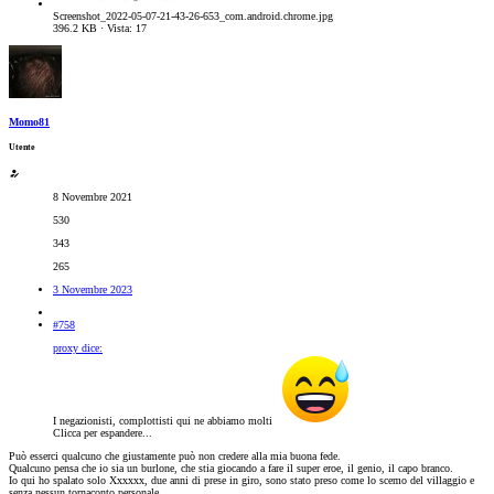
Screenshot_2022-05-07-21-43-26-653_com.android.chrome.jpg
396.2 KB · Vista: 17
Momo81
Utente
8 Novembre 2021
530
343
265
3 Novembre 2023
#758
proxy dice:
I negazionisti, complottisti qui ne abbiamo molti
Clicca per espandere...
Può esserci qualcuno che giustamente può non credere alla mia buona fede.
Qualcuno pensa che io sia un burlone, che stia giocando a fare il super eroe, il genio, il capo branco.
Io qui ho spalato solo Xxxxxx, due anni di prese in giro, sono stato preso come lo scemo del villaggio e
senza nessun tornaconto personale.