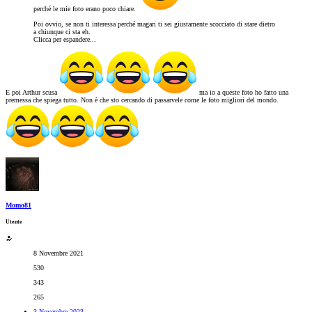
perché le mie foto erano poco chiare.
Poi ovvio, se non ti interessa perché magari ti sei giustamente scocciato di stare dietro
a chiunque ci sta eh.
Clicca per espandere...
E poi Arthur scusa
ma io a queste foto ho fatto una
premessa che spiega tutto. Non è che sto cercando di passarvele come le foto migliori del mondo.
Momo81
Utente
8 Novembre 2021
530
343
265
3 Novembre 2023