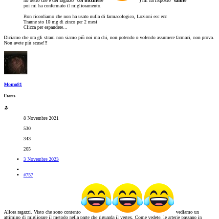
ho detto che è del ragazzo "
col bicchiere
"
) mi ha risposto "
salute
"
poi mi ha confermato il miglioramento.
Bon ricordiamo che non ha usato nulla di farmacologico, Lozioni ecc ecc
Tranne sto 10 mg di zinco per 2 mesi
Clicca per espandere...
Diciamo che ora gli strani non siamo più noi ma chi, non potendo o volendo assumere farmaci, non prova.
Non avete più scuse!!!
Momo81
Utente
8 Novembre 2021
530
343
265
3 Novembre 2023
#757
Allora ragazzi. Visto che sono contento
vediamo un
attimino di migliorare il metodo nella parte che riguarda il vertex. Come vedete, le arterie passano in