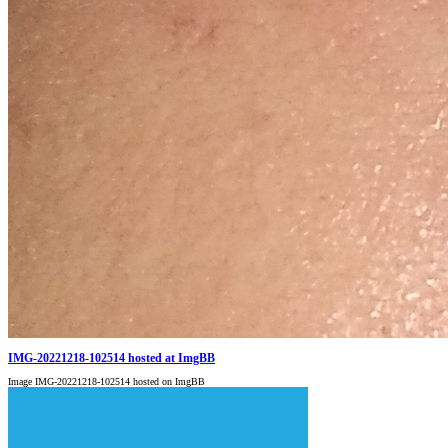
IMG-20221218-102514 hosted at ImgBB
Image IMG-20221218-102514 hosted on ImgBB