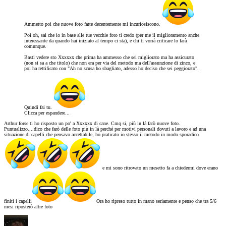
Ammetto poi che nuove foto fatte decentemente mi incuriosiscono.
Poi oh, sai che io in base alle tue vecchie foto ti credo (per me il miglioramento anche
interessante da quando hai iniziato al tempo ci sta), e chi ti vorrà criticare lo farà
comunque.
Basti vedere sto Xxxxxx che prima ha ammesso che sei migliorato ma ha assicurato
(non si sa a che titolo) che non era per via del metodo ma dell'assunzione di zinco, e
poi ha rettificato con "Ah no scusa ho sbagliato, adesso ho deciso che sei peggiorato".
Quindi fai tu.
Clicca per espandere...
Arthur forse ti ho risposto un po' a Xxxxxx di cane. Cmq si, più in là farò nuove foto.
Puntualizzo....dico che farò delle foto più in là perché per motivi personali dovuti a lavoro e ad una
situazione di capelli che pensavo accettabile, ho praticato io stesso il metodo in modo sporadico
e mi sono ritrovato un mesetto fa a chiedermi dove erano
finiti i capelli
Ora ho ripreso tutto in mano seriamente e penso che tra 5/6
mesi riposterò altre foto