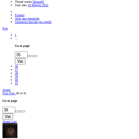
Thread starter
Momo81
Start date
19 Maggio 2022
Forums
Altre aree tematiche
Ginnastica facciale per capelli
Prev
1
...
Go to page
Vai
36
37
38
39
40
41
Avanti
First
Prev
38 of 41
Go to page
Vai
Avanti
Last