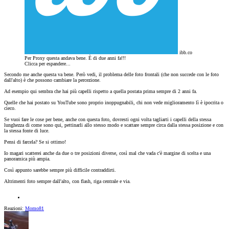
ibb.co
Per Proxy questa andava bene. È di due anni fa!!!
Clicca per espandere...
Secondo me anche questa va bene. Però vedi, il problema delle foto frontali (che non succede con le foto
dall'alto) è che possono cambiare la percezione.
Ad esempio qui sembra che hai più capelli rispetto a quella postata prima sempre di 2 anni fa.
Quelle che hai postato su YouTube sono proprio inoppugnabili, chi non vede miglioramento lì è ipocrita o
cieco.
Se vuoi fare le cose per bene, anche con questa foto, dovresti ogni volta tagliarti i capelli della stessa
lunghezza di come sono qui, pettinarli allo stesso modo e scattare sempre circa dalla stessa posizione e con
la stessa fonte di luce.
Pensi di farcela? Se si ottimo!
Io magari scatterei anche da due o tre posizioni diverse, così mal che vada c'è margine di scelta e una
panoramica più ampia.
Così appunto sarebbe sempre più difficile contraddirti.
Altrimenti foto sempre dall'alto, con flash, riga centrale e via.
Reazioni:
Momo81