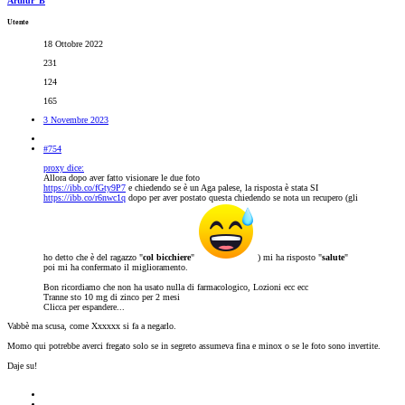
Arthur_B
Utente
18 Ottobre 2022
231
124
165
3 Novembre 2023
#754
proxy dice:
Allora dopo aver fatto visionare le due foto
https://ibb.co/fGty9P7
e chiedendo se è un Aga palese, la risposta è stata SI
https://ibb.co/r6nwc1q
dopo per aver postato questa chiedendo se nota un recupero (gli
ho detto che è del ragazzo "
col bicchiere
"
) mi ha risposto "
salute
"
poi mi ha confermato il miglioramento.
Bon ricordiamo che non ha usato nulla di farmacologico, Lozioni ecc ecc
Tranne sto 10 mg di zinco per 2 mesi
Clicca per espandere...
Vabbè ma scusa, come Xxxxxx si fa a negarlo.
Momo qui potrebbe averci fregato solo se in segreto assumeva fina e minox o se le foto sono invertite.
Daje su!