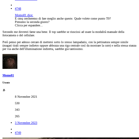
#748
Momo81 dice:
E cmq cercheremo di fare meglio anche queste. Quale volete come punto T0?
Presumo la seconda giusto?
Clicca per espandere...
Secondo me dovresti farne una bene. Il top sarebbe se riuscissi ad usare la modalità manuale della
fotocamera o del cellulare.
Però penso per adesso cercare di mettersi sotto lo stesso lampadario, con la pettinatura sempre simile
(magari tirali sempre indietro oppure abbozza una riga centrale così da mostrare la cute) e nella stessa stanza
per via anche dell'illuminazione indiretta, sarebbe già tantissimo.
Momo81
Utente
8 Novembre 2021
530
343
265
3 Novembre 2023
#749