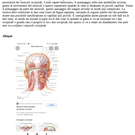
prossimità dei muscoli occipitali. Come sapete benissimo, il pompaggio nelle aree periferiche avviene
grazie al movimento dei muscoli e questo soprattutto quando le vene si diramano in piccoli capillari. Senza
il pompaggio da parte dei muscoli, questo passaggio del sangue avviene in modo più complicato. La
tecnica deve sollecitare le due vene come da figura seguente, cercando di seguire quella che che potrebbe
essere una possibile ramificazione in capillari più piccoli. E consigliabile anche passare un roll ball tra le
due vene, in modo da irrorare la parte tra le due vene in quando la galea si va ad insinuare tra i due
occipitali e guarda caso è proprio lì tra i due occipitali che spesso si va a creare un diradamento che però
non va a colpire i muscoli occipitali
Allegati