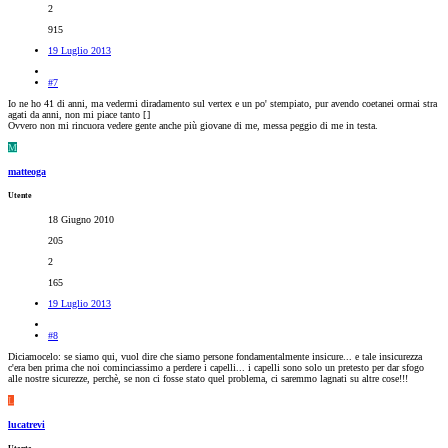
2
915
19 Luglio 2013
#7
Io ne ho 41 di anni, ma vedermi diradamento sul vertex e un po' stempiato, pur avendo coetanei ormai stra
agati da anni, non mi piace tanto [
]
Ovvero non mi rincuora vedere gente anche più giovane di me, messa peggio di me in testa.
M
matteoga
Utente
18 Giugno 2010
205
2
165
19 Luglio 2013
#8
Diciamocelo: se siamo qui, vuol dire che siamo persone fondamentalmente insicure... e tale insicurezza
c'era ben prima che noi cominciassimo a perdere i capelli... i capelli sono solo un pretesto per dar sfogo
alle nostre sicurezze, perchè, se non ci fosse stato quel problema, ci saremmo lagnati su altre cose!!!
L
lucatrevi