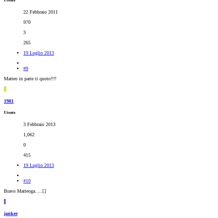
Utente
22 Febbraio 2011
970
3
265
19 Luglio 2013
#9
Matteo in parte ti quoto!!!!
1
1981
Utente
3 Febbraio 2013
1,062
0
415
19 Luglio 2013
#10
Bravo Matteoga.....[
]
J
jankee