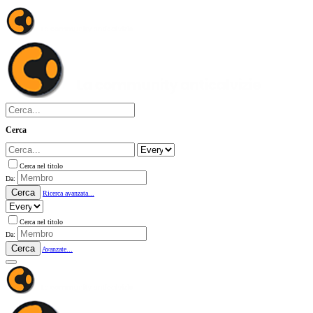
Cerca
Cerca nel titolo
Da:
Cerca
Ricerca avanzata...
Cerca nel titolo
Da:
Cerca
Avanzate...