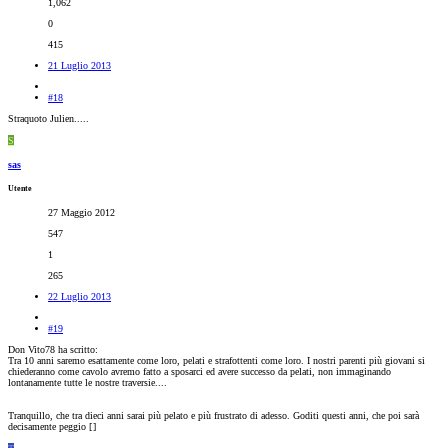
1,062
0
415
21 Luglio 2013
#18
Straquoto Julien.....
S
sas
Utente
27 Maggio 2012
547
1
265
22 Luglio 2013
#19
Don Vito78 ha scritto:
Tra 10 anni saremo esattamente come loro, pelati e strafottenti come loro. I nostri parenti più giovani si
chiederanno come cavolo avremo fatto a sposarci ed avere successo da pelati, non immaginando
lontanamente tutte le nostre traversie....
Tranquillo, che tra dieci anni sarai più pelato e più frustrato di adesso. Goditi questi anni, che poi sarà
decisamente peggio [
]