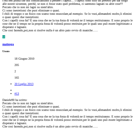
c'era ben prima che noi cominciassimo a perdere i capelli... i capelli sono solo un pretesto per dar sfogo
alle nostre sicurezze, perchè, se non ci fosse stato quel problema, ci saremmo lagnati su altre cose!!!
Peccato che io non mi lagni su nient'altro.
Ci sono inestetismi che puoi eliminare o quasi.
I chili di troppo o un fisico con scarso tono muscolare,ad esempio. Se lo vuoi,allenandoti molto,li elimini
o quasi questi due inestetismi.
Con i capelli cosa fai? È una cosa che ne la tua forza di volontà ne il tempo restituiranno. E sono proprio le
cose che ne il tempo ne la propria forza di volontà posso restituire,per le quali uno può essere legittimato a
disperarsi e lagnarsi.
Che cosi facendo,poi,non si risolve nulla è un altro paio ovvio di maniche......
M
matteoga
Utente
18 Giugno 2010
205
2
165
20 Luglio 2013
#13
Daniele90 ha scritto:
Peccato che io non mi lagni su nient'altro.
Ci sono inestetismi che puoi eliminare o quasi.
I chili di troppo o un fisico con scarso tono muscolare,ad esempio. Se lo vuoi,allenandoti molto,li elimini
o quasi questi due inestetismi.
Con i capelli cosa fai? È una cosa che ne la tua forza di volontà ne il tempo restituiranno. E sono proprio le
cose che ne il tempo ne la propria forza di volontà posso restituire,per le quali uno può essere legittimato a
disperarsi e lagnarsi.
Che cosi facendo,poi,non si risolve nulla è un altro paio ovvio di maniche......