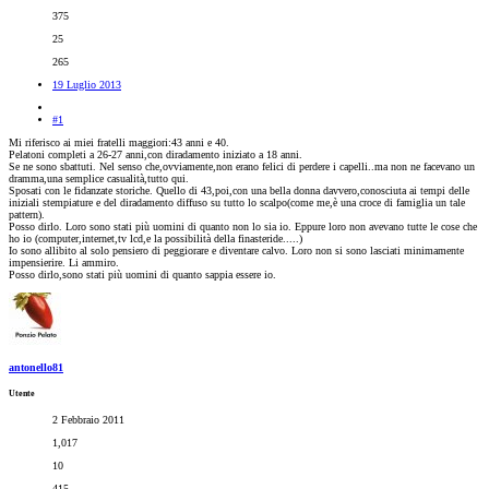
375
25
265
19 Luglio 2013
#1
Mi riferisco ai miei fratelli maggiori:43 anni e 40.
Pelatoni completi a 26-27 anni,con diradamento iniziato a 18 anni.
Se ne sono sbattuti. Nel senso che,ovviamente,non erano felici di perdere i capelli..ma non ne facevano un
dramma,una semplice casualità,tutto qui.
Sposati con le fidanzate storiche. Quello di 43,poi,con una bella donna davvero,conosciuta ai tempi delle
iniziali stempiature e del diradamento diffuso su tutto lo scalpo(come me,è una croce di famiglia un tale
pattern).
Posso dirlo. Loro sono stati più uomini di quanto non lo sia io. Eppure loro non avevano tutte le cose che
ho io (computer,internet,tv lcd,e la possibilità della finasteride.....)
Io sono allibito al solo pensiero di peggiorare e diventare calvo. Loro non si sono lasciati minimamente
impensierire. Li ammiro.
Posso dirlo,sono stati più uomini di quanto sappia essere io.
antonello81
Utente
2 Febbraio 2011
1,017
10
415