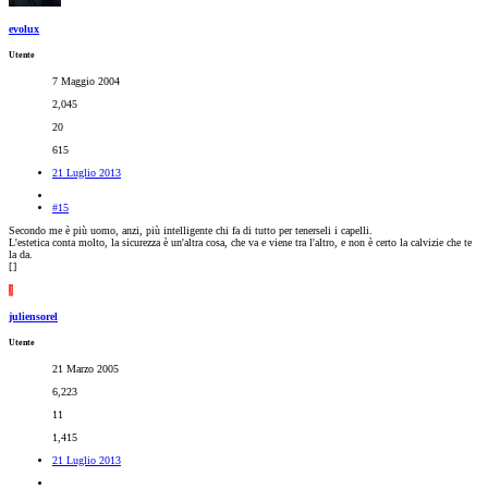
evolux
Utente
7 Maggio 2004
2,045
20
615
21 Luglio 2013
#15
Secondo me è più uomo, anzi, più intelligente chi fa di tutto per tenerseli i capelli.
L'estetica conta molto, la sicurezza è un'altra cosa, che va e viene tra l'altro, e non è certo la calvizie che te
la da.
[
]
J
juliensorel
Utente
21 Marzo 2005
6,223
11
1,415
21 Luglio 2013