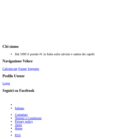
Chi siamo
Dal 1999 il portale #1 in Italia sulla calvizie e caduta dei capelli
Navigazione Veloce
Calvizie.net
Forum
Supporto
Profilo Utente
Login
Seguici su Facebook
Italiano
Contattaci
Termini e Condizioni
Privacy policy
Aiuto
Home
RSS