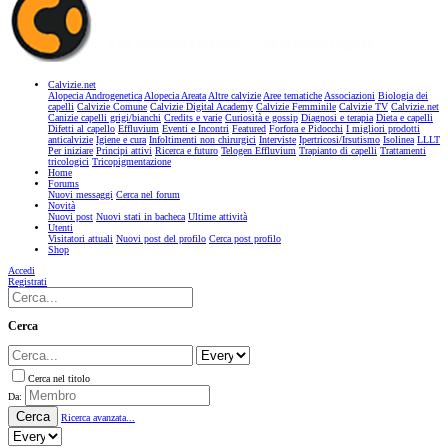
Calvizie.net
Alopecia Androgenetica
Alopecia Areata
Altre calvizie
Aree tematiche
Associazioni
Biologia dei
capelli
Calvizie Comune
Calvizie Digital Academy
Calvizie Femminile
Calvizie TV
Calvizie.net
Canizie capelli grigi/bianchi
Credits e varie
Curiosità e gossip
Diagnosi e terapia
Dieta e capelli
Difetti al capello
Effluvium
Eventi e Incontri
Featured
Forfora e Pidocchi
I migliori prodotti
anticalvizie
Igiene e cura
Infoltimenti non chirurgici
Interviste
Ipertricosi/Irsutismo
Isolinea
LLLT
Per iniziare
Principi attivi
Ricerca e futuro
Telogen Effluvium
Trapianto di capelli
Trattamenti
tricologici
Tricopigmentazione
Home
Forums
Nuovi messaggi
Cerca nel forum
Novità
Nuovi post
Nuovi stati in bacheca
Ultime attività
Utenti
Visitatori attuali
Nuovi post del profilo
Cerca post profilo
Shop
Accedi
Registrati
Cerca
Cerca nel titolo
Da:
Cerca
Ricerca avanzata...