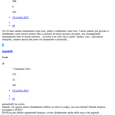
368
0
265
19 Luglio 2013
#4
Tra 10 anni saremo esattamente come loro, pelati e strafottenti come loro. I nostri parenti più giovani si
chiederanno come cavolo avremo fatto a sposarci ed avere successo da pelati, non immaginando
lontanamente tutte le nostre traversie....la storia è un ciclo che si ripete. Intanto, loro, i giovanotti
stempiati, saranno ancora alle prese con finasteride e minoxidil....
D
daniele90
Utente
7 Settembre 2012
375
25
265
19 Luglio 2013
#5
antonello81 ha scritto:
Daniele, citi spesso questo diradamento diffuso su tutto lo scalpo, ma cosa intendi? Intendi alopecia
psicogena o DUPA?
DUPA sta per diffuse unpatterned alopecia, ovvero diradamento anche della nuca e dei parietali