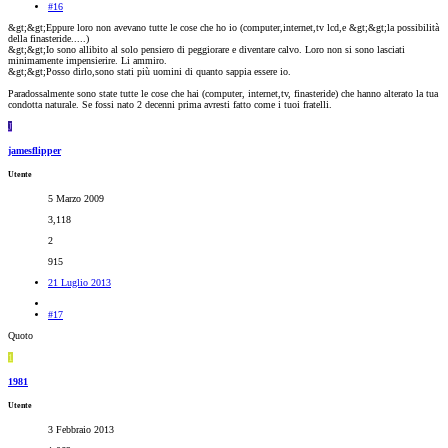
#16
&gt;&gt;Eppure loro non avevano tutte le cose che ho io (computer,internet,tv lcd,e &gt;&gt;la possibilità
della finasteride.....)
&gt;&gt;Io sono allibito al solo pensiero di peggiorare e diventare calvo. Loro non si sono lasciati
minimamente impensierire. Li ammiro.
&gt;&gt;Posso dirlo,sono stati più uomini di quanto sappia essere io.
Paradossalmente sono state tutte le cose che hai (computer, internet,tv, finasteride) che hanno alterato la tua
condotta naturale. Se fossi nato 2 decenni prima avresti fatto come i tuoi fratelli.
J
jamesflipper
Utente
5 Marzo 2009
3,118
2
915
21 Luglio 2013
#17
Quoto
1
1981
Utente
3 Febbraio 2013