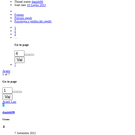
Thread starter
daniele90
Start date
19 Luglio 2013
Forums
Percorsi rapidi
Psicologia e perdita dei capelli
1
2
3
...
Go to page
Vai
7
Avanti
1 of 7
Go to page
Vai
Avanti
Last
D
daniele90
Utente
7 Settembre 2012