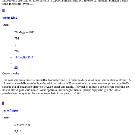
Intendo dire che sono diradato su tutta la capoccia,diradamento più intenso sul frontale. Parietali e nuca
sono foltissimi invece.....
C
cactus king
Utente
26 Maggio 2011
754
1
265
19 Luglio 2013
#6
Quoto nicolas
Una cosa che aiuta moltissimo nell'autoaccettazione è la quantità di pelati/diradati che ci stanno attorno. A
18 anni siamo delle mosche bianche ed è durissima, a 25 una minoranza nemmeno troppo netta, a 30-35
sarebbe ora di fregarsene visto che l'Aga è quasi una regola. Trovarsi in mezzo a coetanei che soffrono del
nostro stesso problema non ci lascia spazio a inutili seghe mentali perchè sappiamo già che loro ci
prenderanno per quello che siamo senza ferirci con patetici sfottò.
J
jamesflipper
Utente
5 Marzo 2009
3,118