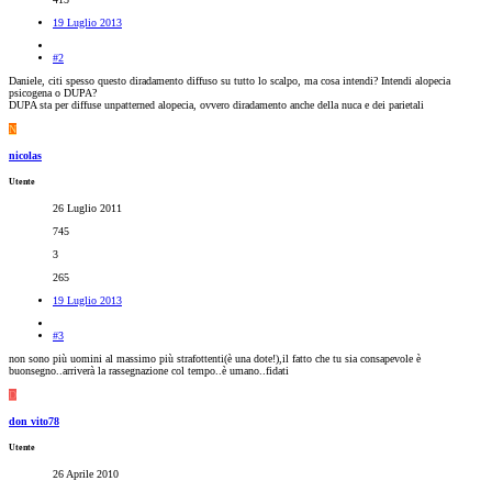
19 Luglio 2013
#2
Daniele, citi spesso questo diradamento diffuso su tutto lo scalpo, ma cosa intendi? Intendi alopecia
psicogena o DUPA?
DUPA sta per diffuse unpatterned alopecia, ovvero diradamento anche della nuca e dei parietali
N
nicolas
Utente
26 Luglio 2011
745
3
265
19 Luglio 2013
#3
non sono più uomini al massimo più strafottenti(è una dote!),il fatto che tu sia consapevole è
buonsegno..arriverà la rassegnazione col tempo..è umano..fidati
D
don vito78
Utente
26 Aprile 2010