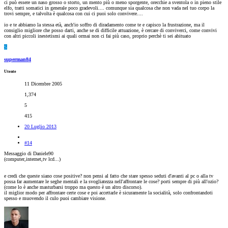
ci può essere un naso grosso o storto, un mento più o meno sporgente, orecchie a sventola o in pieno stile
elfo, tratti somatici in generale poco gradevoli.... comunque sia qualcosa che non vada nel tuo corpo la
trovi sempre, e talvolta è qualcosa con cui ci puoi solo convivere....
io e te abbiamo la stessa età, anch'io soffro di diradamento come te e capisco la frustrazione, ma il
consiglio migliore che posso darti, anche se di difficile attuazione, è cercare di conviverci, come convivi
con altri piccoli inestetismi ai quali ormai non ci fai più caso, proprio perchè ti sei abituato
S
superman84
Utente
11 Dicembre 2005
1,374
5
415
20 Luglio 2013
#14
Messaggio di Daniele90
(computer,internet,tv lcd...)
e credi che queste siano cose positive? non pensi al fatto che stare spesso seduti d'avanti al pc o alla tv
possa far aumentare le seghe mentali e la svogliatezza nell'affrontare le cose? porti sempre di più all'ozio?
(come lo è anche masturbarsi troppo ma questo è un altro discorso).
il miglior modo per affrontare certe cose e poi accettarle è sicuramente la socialità, solo confrontandoti
spesso e muovendo il culo puoi cambiare visione.