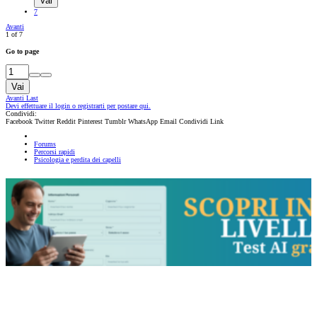
Vai
7
Avanti
1 of 7
Go to page
Vai
Avanti
Last
Devi effettuare il login o registrarti per postare qui.
Condividi:
Facebook
Twitter
Reddit
Pinterest
Tumblr
WhatsApp
Email
Condividi
Link
Forums
Percorsi rapidi
Psicologia e perdita dei capelli