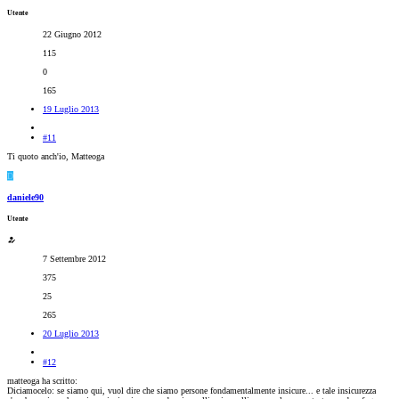
Utente
22 Giugno 2012
115
0
165
19 Luglio 2013
#11
Ti quoto anch'io, Matteoga
D
daniele90
Utente
7 Settembre 2012
375
25
265
20 Luglio 2013
#12
matteoga ha scritto:
Diciamocelo: se siamo qui, vuol dire che siamo persone fondamentalmente insicure... e tale insicurezza