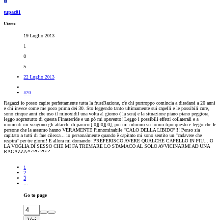
T
tupac01
Utente
19 Luglio 2013
1
0
5
22 Luglio 2013
#20
Ragazzi io posso capire perfettamente tutta la frustRazione, c'è chi purtroppo comincia a diradarsi a 20 anni
e chi invece come me poco prima dei 30. Sto leggendo tanto ultimamente sui capelli e le possibili cure,
sono cinque anni che uso il minoxidil una volta al giorno ( la sera) e la situazione piano piano peggiora,
leggo soprattutto di questa Finasteride e un pò mi spavento! Leggo i possibili effetti collaterali e a
momenti mi vengono gli attacchi di panico [:0][:0][:0], poi mi informo su forum tipo questo e leggo che le
persone che la assumo hanno VERAMENTE l'innominabile ''CALO DELLA LIBIDO''!!! Penso sia
capitato a tutti di fare cilecca... io personalmente quando è capitato mi sono sentito un ''cadavere che
respira'' per tre giorni! E allora mi domando: PREFERISCO AVERE QUALCHE CAPELLO IN PIU... O
LA VOGLIA DI SESSO CHE MI FA TREMARE LO STAMACO AL SOLO AVVICINARMI AD UNA
RAGAZZA?!?!?!?!?!?!?
1
2
3
...
Go to page