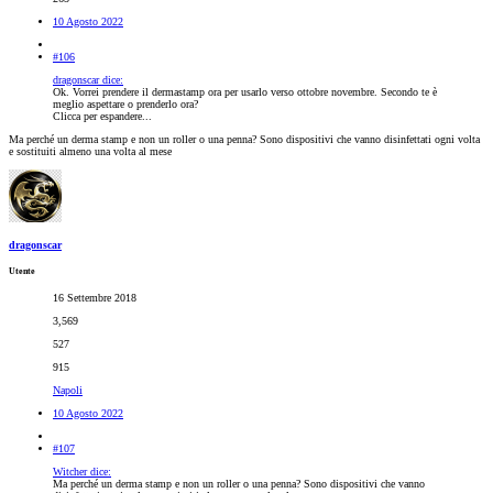
10 Agosto 2022
#106
dragonscar dice:
Ok. Vorrei prendere il dermastamp ora per usarlo verso ottobre novembre. Secondo te è
meglio aspettare o prenderlo ora?
Clicca per espandere...
Ma perché un derma stamp e non un roller o una penna? Sono dispositivi che vanno disinfettati ogni volta
e sostituiti almeno una volta al mese
dragonscar
Utente
16 Settembre 2018
3,569
527
915
Napoli
10 Agosto 2022
#107
Witcher dice:
Ma perché un derma stamp e non un roller o una penna? Sono dispositivi che vanno