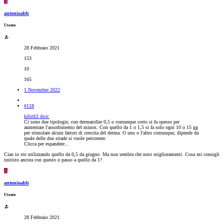
A
antonioabb
Utente
28 Febbraio 2021
153
10
165
1 Novembre 2022
#118
kibith3 dice:
Ci sono due tipologie, con dermaroller 0,5 o comunque corto si fa spesso per
aumentare l'assorbimento del minox. Con quello da 1 o 1,5 si fa solo ogni 10 o 15 gg
per stimolare alcuni fattori di crescita del derma. O uno o l'altro comunque, dipende da
quale delle due strade si vuole percorrere.
Clicca per espandere...
Ciao io sto utilizzando quello da 0,5 da giugno. Ma non sembra che noto miglioramenti. Cosa mi consigli
instisto ancora con questo o passo a quello da 1?
A
antonioabb
Utente
28 Febbraio 2021