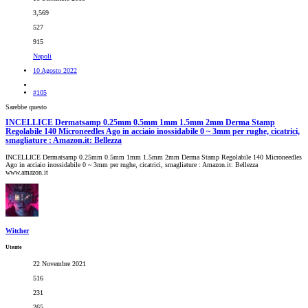
3,569
527
915
Napoli
10 Agosto 2022
#105
Sarebbe questo
INCELLICE Dermatsamp 0.25mm 0.5mm 1mm 1.5mm 2mm Derma Stamp
Regolabile 140 Microneedles Ago in acciaio inossidabile 0 ~ 3mm per rughe, cicatrici,
smagliature : Amazon.it: Bellezza
INCELLICE Dermatsamp 0.25mm 0.5mm 1mm 1.5mm 2mm Derma Stamp Regolabile 140 Microneedles
Ago in acciaio inossidabile 0 ~ 3mm per rughe, cicatrici, smagliature : Amazon.it: Bellezza
www.amazon.it
Witcher
Utente
22 Novembre 2021
516
231
265