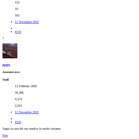
153
10
165
11 Novembre 2022
#119
?
proxy
Amministratore
Staff
12 Febbraio 2003
59,386
9,574
2,015
11 Novembre 2022
#120
Segui la cura del tuo medico in modo costante
Prev