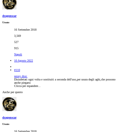
dragonscar
Utente
16 Settembre 2018
3,569
527
915
Napoli
10 Agosto 2022
#110
proxy dice:
Disinfettati ogni volta e sostituiti a seconda dell'uso,per usura degli aghi,che possono
anche piegarsi
Clicca per espandere...
Anche per questo
dragonscar
Utente
16 Settembre 2018