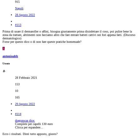
915
Napoli
28 Agosto 2022
#113
Prima di usare il dermaroller o affini, bisogna giustamente prima disinfettare il coso, poi pulire bene la
zona da trattare, altrimenti non facciamo altro che fare entrare batteri cattivi nei fori appena fatti. (Discorso
dermatologico)
Forse per questo dico o di non fare queste pratiche homemade?
A
antonioabb
Utente
28 Febbraio 2021
153
10
165
29 Agosto 2022
#114
dragonscar dice:
Complete per capelli 130 euro
Clicca per espandere...
Ecco i risultati. Direi tutto apposto, giusto?