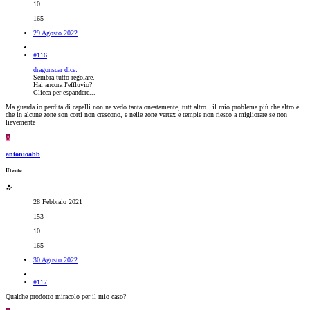
10
165
29 Agosto 2022
#116
dragonscar dice:
Sembra tutto regolare.
Hai ancora l'effluvio?
Clicca per espandere...
Ma guarda io perdita di capelli non ne vedo tanta onestamente, tutt altro.. il mio problema più che altro é
che in alcune zone son corti non crescono, e nelle zone vertex e tempie non riesco a migliorare se non
lievemente
A
antonioabb
Utente
28 Febbraio 2021
153
10
165
30 Agosto 2022
#117
Qualche prodotto miracolo per il mio caso?