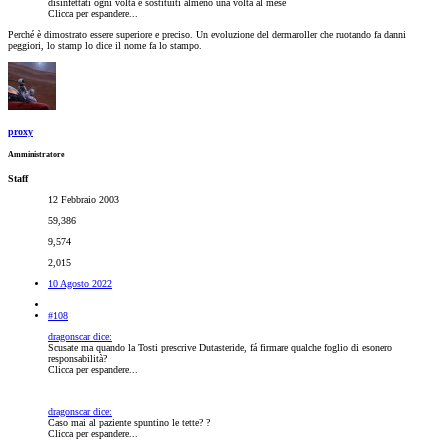
disinfettati ogni volta e sostituiti almeno una volta al mese
Clicca per espandere...
Perché è dimostrato essere superiore e preciso. Un evoluzione del dermaroller che ruotando fa danni
peggiori, lo stamp lo dice il nome fa lo stampo.
proxy
Amministratore
Staff
12 Febbraio 2003
59,386
9,574
2,015
10 Agosto 2022
#108
dragonscar dice:
Scusate ma quando la Tosti prescrive Dutasteride, fá firmare qualche foglio di esonero
responsabilità?
Clicca per espandere...
dragonscar dice:
Caso mai al paziente spuntino le tette? ?
Clicca per espandere...