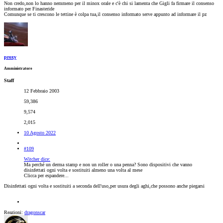
Non credo,non lo hanno nemmeno per il minox orale e c'è chi si lamenta che Gigli fa firmare il consenso
informato per Finasteride
Comunque se ti crescono le tettine è colpa tua,il consenso informato serve appunto ad informare il pz
proxy
Amministratore
Staff
12 Febbraio 2003
59,386
9,574
2,015
10 Agosto 2022
#109
Witcher dice:
Ma perché un derma stamp e non un roller o una penna? Sono dispositivi che vanno
disinfettati ogni volta e sostituiti almeno una volta al mese
Clicca per espandere...
Disinfettati ogni volta e sostituiti a seconda dell'uso,per usura degli aghi,che possono anche piegarsi
Reazioni:
dragonscar