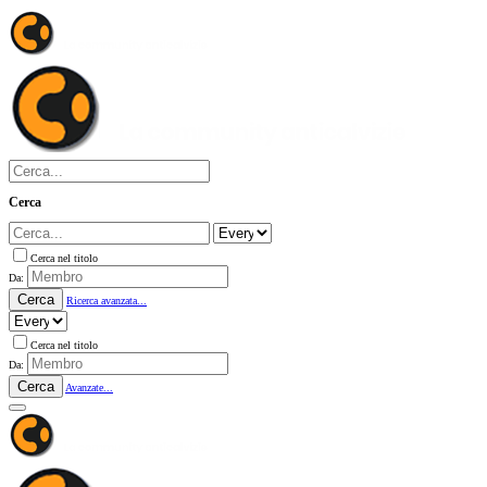
Cerca
Cerca nel titolo
Da:
Cerca
Ricerca avanzata...
Cerca nel titolo
Da:
Cerca
Avanzate...