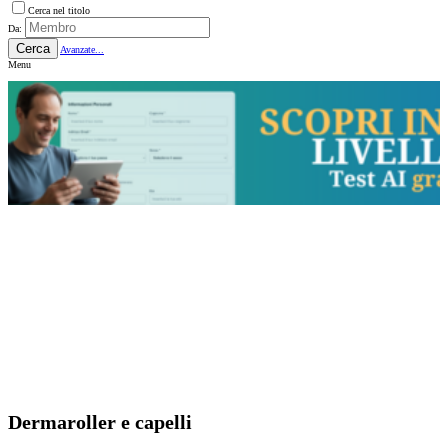
Cerca nel titolo
Da:
Cerca
Avanzate...
Menu
Dermaroller e capelli