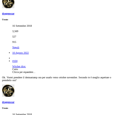
dragonscar
Utente
16 Settembre 2018
3,569
527
915
Napoli
10 Agosto 2022
#104
Witcher dice:
Certo
Clicca per espandere...
Ok. Vorrei prendere il dermastamp ora per usarlo verso ottobre novembre. Secondo te è meglio aspettare o
prenderlo ora?
dragonscar
Utente
16 Settembre 2018