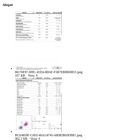
Allegati
86176F87-309C-41DA-8DAF-F5B7EBBBD813.jpeg
337 KB · Vista: 9
BCE4859F-C6D2-40A3-8745-A8D82B63FBB1.jpeg
462.7 KB · Vista: 9