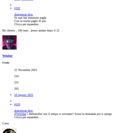
#102
dragonscar dice:
Se non hai esenzioni paghi
Con la ricetta paghi di più
Clicca per espandere...
Ho chiesto , 100 euro.. posso andare dopo il 22
Witcher
Utente
22 Novembre 2021
516
231
265
10 Agosto 2022
#103
dragonscar dice:
@Witcher
i dermatoller con il tempo si rovinano? Scusa la domanda poi ti spiego
Clicca per espandere...
Certo