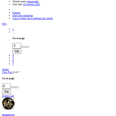
Thread starter
antonioabb
Start date
24 Giugno 2022
Forums
Altre aree tematiche
Cura e igiene per la bellezza dei capelli
Prev
1
...
Go to page
Vai
4
5
6
7
Avanti
First
Prev
6 of 7
Go to page
Vai
Avanti
Last
dragonscar