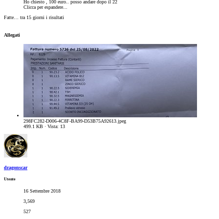
Ho chiesto , 100 euro.. posso andare dopo il 22
Clicca per espandere...
Fatte… tra 15 giorni i risultati
Allegati
298FC282-D006-4C8F-BA99-D53B75A92613.jpeg
499.1 KB · Vista: 13
dragonscar
Utente
16 Settembre 2018
3,569
527