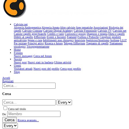
Calvizie.net
Alopecia Androgenetica
Alopecia Areata
Altre calvizie
Aree tematiche
Associazioni
Biologia dei
capelli
Calvizie Comune
Calvizie Digital Academy
Calvizie Femminile
Calvizie TV
Calvizie.net
Canizie capelli grigi/bianchi
Credits e varie
Curiosità e gossip
Diagnosi e terapia
Dieta e capelli
Difetti al capello
Effluvium
Eventi e Incontri
Featured
Forfora e Pidocchi
I migliori prodotti
anticalvizie
Igiene e cura
Infoltimenti non chirurgici
Interviste
Ipertricosi/Irsutismo
Isolinea
LLLT
Per iniziare
Principi attivi
Ricerca e futuro
Telogen Effluvium
Trapianto di capelli
Trattamenti
tricologici
Tricopigmentazione
Home
Forums
Nuovi messaggi
Cerca nel forum
Novità
Nuovi post
Nuovi stati in bacheca
Ultime attività
Utenti
Visitatori attuali
Nuovi post del profilo
Cerca post profilo
Shop
Accedi
Registrati
Cerca
Cerca nel titolo
Da:
Cerca
Ricerca avanzata...