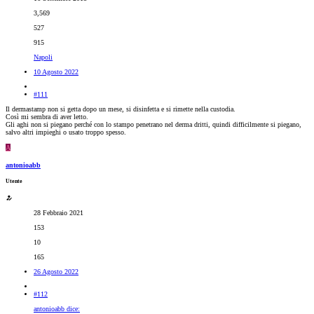
3,569
527
915
Napoli
10 Agosto 2022
#111
Il dermastamp non si getta dopo un mese, si disinfetta e si rimette nella custodia.
Così mi sembra di aver letto.
Gli aghi non si piegano perché con lo stampo penetrano nel derma dritti, quindi difficilmente si piegano,
salvo altri impieghi o usato troppo spesso.
A
antonioabb
Utente
28 Febbraio 2021
153
10
165
26 Agosto 2022
#112
antonioabb dice: