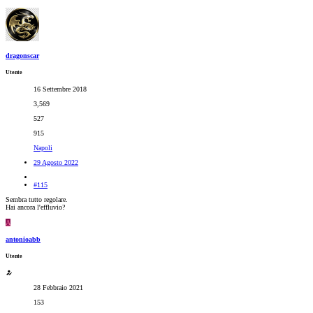
dragonscar
Utente
16 Settembre 2018
3,569
527
915
Napoli
29 Agosto 2022
#115
Sembra tutto regolare.
Hai ancora l'effluvio?
A
antonioabb
Utente
28 Febbraio 2021
153