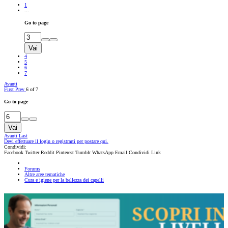
1
...
Go to page
Vai
4
5
6
7
Avanti
First
Prev
6 of 7
Go to page
Vai
Avanti
Last
Devi effettuare il login o registrarti per postare qui.
Condividi:
Facebook
Twitter
Reddit
Pinterest
Tumblr
WhatsApp
Email
Condividi
Link
Forums
Altre aree tematiche
Cura e igiene per la bellezza dei capelli