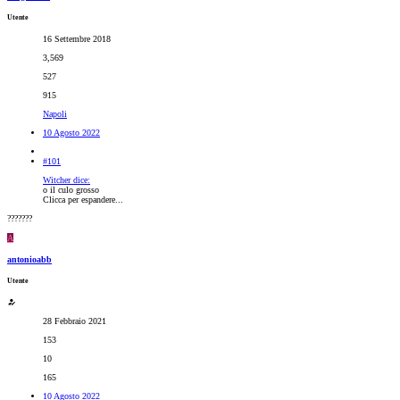
Utente
16 Settembre 2018
3,569
527
915
Napoli
10 Agosto 2022
#101
Witcher dice:
o il culo grosso
Clicca per espandere...
???????
A
antonioabb
Utente
28 Febbraio 2021
153
10
165
10 Agosto 2022