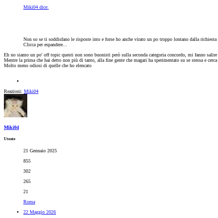
Miki04 dice:
Non so se ti soddisfano le risposte into e forse ho anche virato un po troppo lontano dalla richiesta
Clicca per espandere...
Eh no siamo un po' off topic questi non sono buonisti però sulla seconda categoria concordo, mi fanno salire 
Mentre la prima che hai detto non più di tanto, alla fine gente che magari ha sperimentato su se stessa e cerc
Molto meno odiosi di quelle che ho elencato
Reazioni:
Miki04
Miki04
Utente
21 Gennaio 2025
855
302
265
21
Roma
22 Maggio 2026