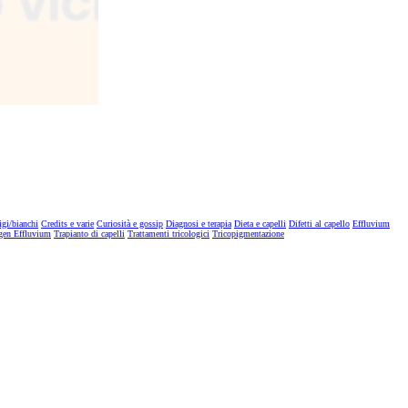
igi/bianchi
Credits e varie
Curiosità e gossip
Diagnosi e terapia
Dieta e capelli
Difetti al capello
Effluvium
gen Effluvium
Trapianto di capelli
Trattamenti tricologici
Tricopigmentazione