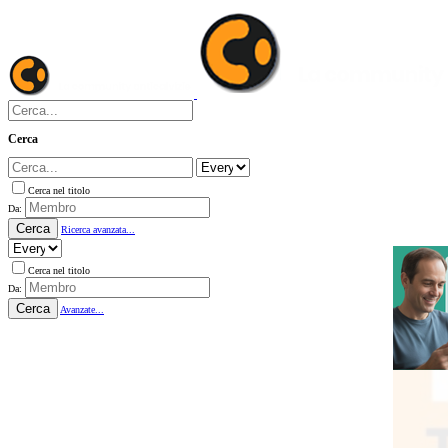
Cerca
Cerca nel titolo
Da:
Cerca
Ricerca avanzata...
Cerca nel titolo
Da:
Cerca
Avanzate...