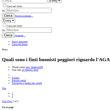
Cerca nel titolo
Da:
Cerca
Ricerca avanzata...
Cerca nel titolo
Da:
Cerca
Avanzate...
Nuovi messaggi
Cerca nel forum
Menu
Quali sono i finti buonisti peggiori riguardo l'AGA
Thread starter
into_theabyss999
Start date
19 Maggio 2026
Forums
Percorsi rapidi
Psicologia e perdita dei capelli
Prev
1
2
First
Prev
2 of 2
Go to page