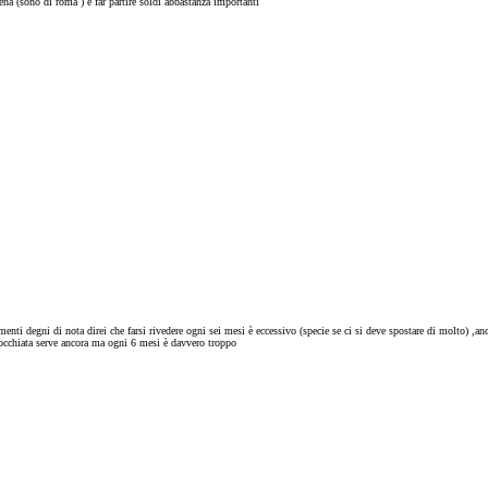
a (sono di roma ) e far partire soldi abbastanza importanti
ti degni di nota direi che farsi rivedere ogni sei mesi è eccessivo (specie se ci si deve spostare di molto) ,a
n occhiata serve ancora ma ogni 6 mesi è davvero troppo