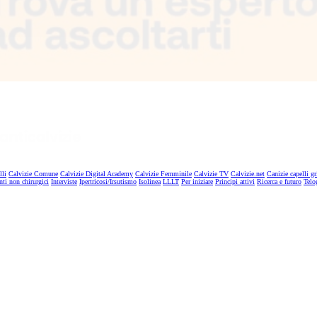
lli
Calvizie Comune
Calvizie Digital Academy
Calvizie Femminile
Calvizie TV
Calvizie.net
Canizie capelli gr
nti non chirurgici
Interviste
Ipertricosi/Irsutismo
Isolinea
LLLT
Per iniziare
Principi attivi
Ricerca e futuro
Telo