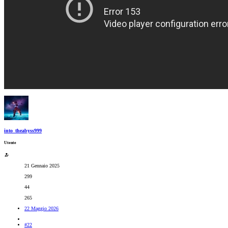
into_theabyss999
Utente
21 Gennaio 2025
299
44
265
22 Maggio 2026
#22