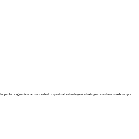
nche perché le aggiunte alla cura standard in quanto ad antiandrogeni ed estrogeni sono bene o male sempre