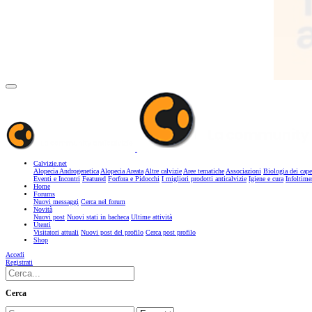
Calvizie.net
Alopecia Androgenetica
Alopecia Areata
Altre calvizie
Aree tematiche
Associazioni
Biologia dei cape
Eventi e Incontri
Featured
Forfora e Pidocchi
I migliori prodotti anticalvizie
Igiene e cura
Infoltime
Home
Forums
Nuovi messaggi
Cerca nel forum
Novità
Nuovi post
Nuovi stati in bacheca
Ultime attività
Utenti
Visitatori attuali
Nuovi post del profilo
Cerca post profilo
Shop
Accedi
Registrati
Cerca