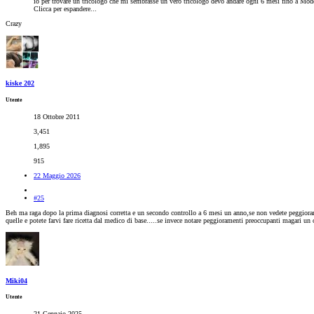
io per trovare un tricologo che mi sembrasse un vero tricologo devo andare ogni 6 mesi fino a Moden
Clicca per espandere...
Crazy
kiske 202
Utente
18 Ottobre 2011
3,451
1,895
915
22 Maggio 2026
#25
Beh ma raga dopo la prima diagnosi corretta e un secondo controllo a 6 mesi un anno,se non vedete peggioramen
quelle e potete farvi fare ricetta dal medico di base.....se invece notare peggioramenti preoccupanti magari u
Miki04
Utente
21 Gennaio 2025