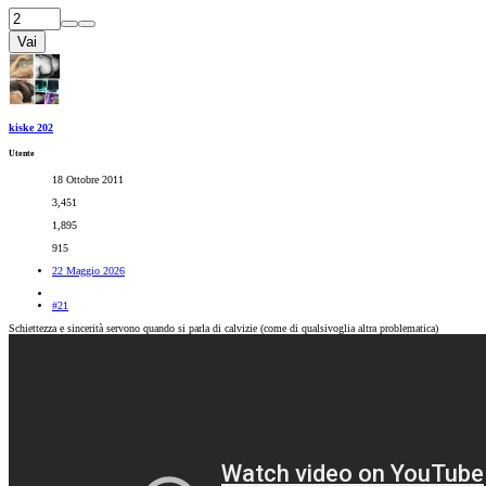
Vai
kiske 202
Utente
18 Ottobre 2011
3,451
1,895
915
22 Maggio 2026
#21
Schiettezza e sincerità servono quando si parla di calvizie (come di qualsivoglia altra problematica)