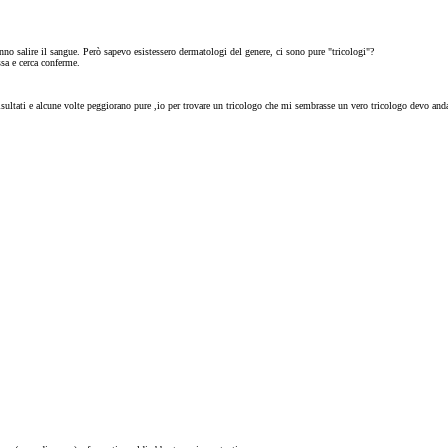
no salire il sangue. Però sapevo esistessero dermatologi del genere, ci sono pure "tricologi"?
ssa e cerca conferme.
risultati e alcune volte peggiorano pure ,io per trovare un tricologo che mi sembrasse un vero tricologo devo an