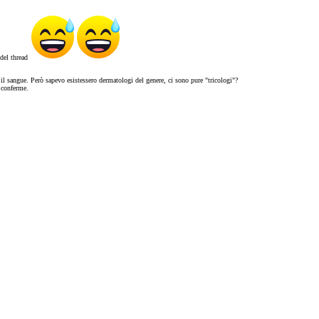
 del thread
il sangue. Però sapevo esistessero dermatologi del genere, ci sono pure "tricologi"?
a conferme.