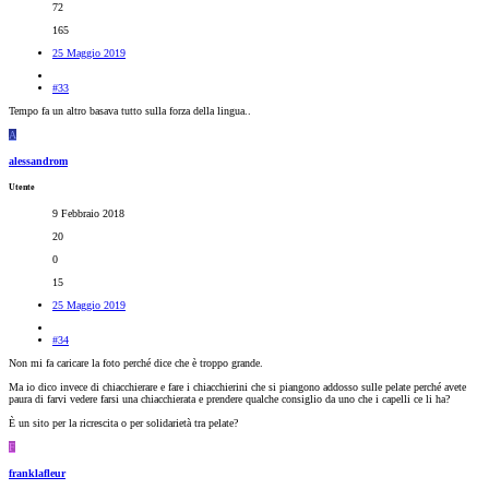
72
165
25 Maggio 2019
#33
Tempo fa un altro basava tutto sulla forza della lingua..
A
alessandrom
Utente
9 Febbraio 2018
20
0
15
25 Maggio 2019
#34
Non mi fa caricare la foto perché dice che è troppo grande.
Ma io dico invece di chiacchierare e fare i chiacchierini che si piangono addosso sulle pelate perché avete
paura di farvi vedere farsi una chiacchierata e prendere qualche consiglio da uno che i capelli ce li ha?
È un sito per la ricrescita o per solidarietà tra pelate?
F
franklafleur