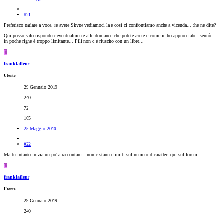
#21
Preferisco parlare a voce, se avete Skype vediamoci la e così ci confrontiamo anche a vicenda... che ne dite?
Qui posso solo rispondere eventualmente alle domande che potete avere e come io ho approcciato...sennò
in poche righe è troppo limitante... Pili non c è riuscito con un libro...
F
franklafleur
Utente
29 Gennaio 2019
240
72
165
25 Maggio 2019
#22
Ma tu intanto inizia un po' a raccontarci.. non c stanno limiti sul numero d caratteri qui sul forum..
F
franklafleur
Utente
29 Gennaio 2019
240