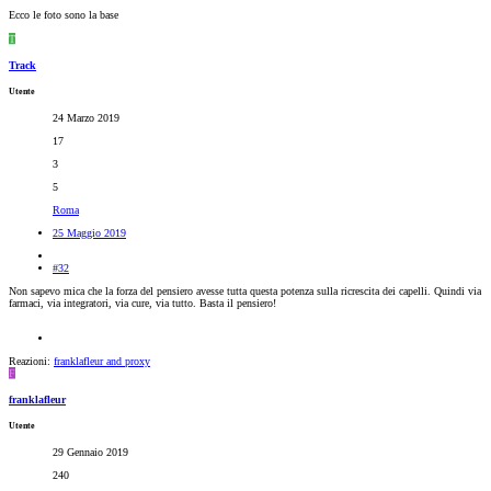
Ecco le foto sono la base
T
Track
Utente
24 Marzo 2019
17
3
5
Roma
25 Maggio 2019
#32
Non sapevo mica che la forza del pensiero avesse tutta questa potenza sulla ricrescita dei capelli. Quindi via
farmaci, via integratori, via cure, via tutto. Basta il pensiero!
Reazioni:
franklafleur
and
proxy
F
franklafleur
Utente
29 Gennaio 2019
240