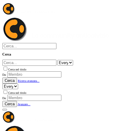
Cerca
Cerca nel titolo
Da:
Cerca
Ricerca avanzata...
Cerca nel titolo
Da:
Cerca
Avanzate...