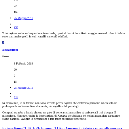
72
165
25 Maggio 2019
#39
T dò ragione anche sulla questione intestinale, i periodi in cui ho sofferto maggiormente d colon irritabile
sono stati anche quelli in cui i capelli erano più schifosi.
A
alessandrom
Utente
9 Febbraio 2018
20
0
15
25 Maggio 2019
#40
Si amico mio, io ai farmaci non sono arrivato perché sapevo che costavano parecchio ed era solo un
prolungare la sofferenza fino alla morte, dei capelli e del portafogli.
Comprati sta roba e fattelo almeno un paio di volte a settimana fino ad arrivare a 2 litri d acqua. È
miracoloso. Non puoi capire le incrostazioni di Xxxxxx che abbiamo nel colon accumulate da quando
siamo bambini. Avoglia la circolazione a fare fatica ad irrigare bene tutto.
Enteroclisma CLISTERE Enema - 2 Litr : Amazon.it: Salute e cura della persona