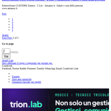
Enteroclisma CLISTERE Enema - 2 Litr : Amazon.it: Salute e cura della persona
www.amazon.it
Prev
1
2
3
4
5
Avanti
First
Prev
2 of 5
Go to page
Vai
Avanti
Last
Devi effettuare il login o registrarti per postare qui.
Condividi:
Facebook
Twitter
Reddit
Pinterest
Tumblr
WhatsApp
Email
Condividi
Link
Forums
Altre aree tematiche
Ginnastica facciale per capelli