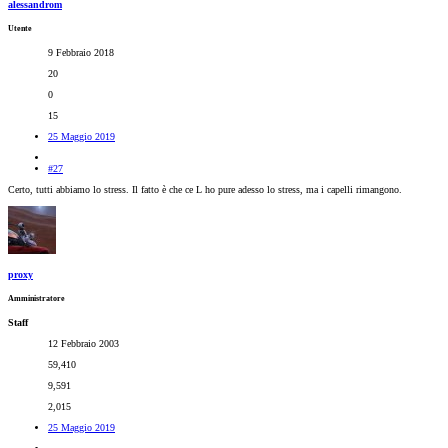
alessandrom
Utente
9 Febbraio 2018
20
0
15
25 Maggio 2019
#27
Certo, tutti abbiamo lo stress. Il fatto è che ce L ho pure adesso lo stress, ma i capelli rimangono.
proxy
Amministratore
Staff
12 Febbraio 2003
59,410
9,591
2,015
25 Maggio 2019