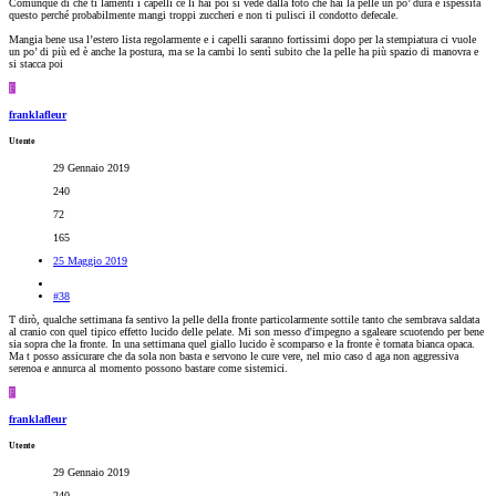
Comunque di che ti lamenti i capelli ce li hai poi si vede dalla foto che hai la pelle un po’ dura e ispessita
questo perché probabilmente mangi troppi zuccheri e non ti pulisci il condotto defecale.
Mangia bene usa l’estero lista regolarmente e i capelli saranno fortissimi dopo per la stempiatura ci vuole
un po’ di più ed è anche la postura, ma se la cambi lo sentì subito che la pelle ha più spazio di manovra e
si stacca poi
F
franklafleur
Utente
29 Gennaio 2019
240
72
165
25 Maggio 2019
#38
T dirò, qualche settimana fa sentivo la pelle della fronte particolarmente sottile tanto che sembrava saldata
al cranio con quel tipico effetto lucido delle pelate. Mi son messo d'impegno a sgaleare scuotendo per bene
sia sopra che la fronte. In una settimana quel giallo lucido è scomparso e la fronte è tornata bianca opaca.
Ma t posso assicurare che da sola non basta e servono le cure vere, nel mio caso d aga non aggressiva
serenoa e annurca al momento possono bastare come sistemici.
F
franklafleur
Utente
29 Gennaio 2019
240