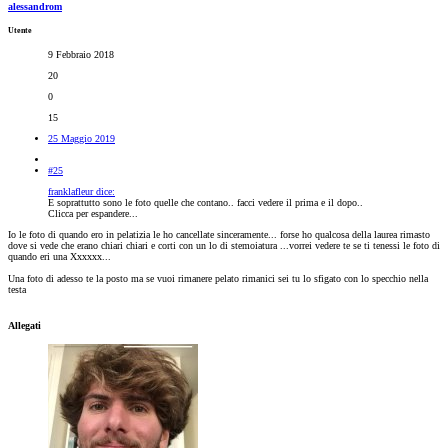
alessandrom
Utente
9 Febbraio 2018
20
0
15
25 Maggio 2019
#25
franklafleur dice:
E soprattutto sono le foto quelle che contano.. facci vedere il prima e il dopo..
Clicca per espandere...
Io le foto di quando ero in pelatizia le ho cancellate sinceramente... forse ho qualcosa della laurea rimasto
dove si vede che erano chiari chiari e corti con un lo di stemoiatura ...vorrei vedere te se ti tenessi le foto di
quando eri una Xxxxxx...
Una foto di adesso te la posto ma se vuoi rimanere pelato rimanici sei tu lo sfigato con lo specchio nella
testa
Allegati