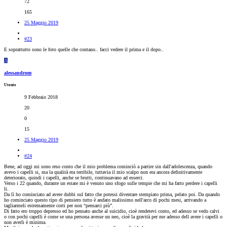
72
165
25 Maggio 2019
#23
E soprattutto sono le foto quelle che contano.. facci vedere il prima e il dopo..
A
alessandrom
Utente
9 Febbraio 2018
20
0
15
25 Maggio 2019
#24
Bene, ad oggi mi sono reso conto che il mio problema cominciò a partire sin dall'adolescenza, quando
avevo i capelli si, ma la qualità era terribile, tuttavia il mio scalpo non era ancora definitivamente
deteriorato, quindi i capelli, anche se brutti, continuavano ad esserci.
Verso i 22 quando, durante un estate mi è venuto uno sfogo sulle tempie che mi ha fatto perdere i capelli
li.
Da lì ho cominciato ad avere dubbi sul fatto che potessi diventare stempiato prima, pelato poi. Da quando
ho cominciato questo tipo di pensiero tutto è andato malissimo nell'arco di pochi mesi, arrivando a
tagliarmeli estremamente corti per non “pensarci più”.
Di fatto ero troppo depresso ed ho pensato anche al suicidio, cioè rendetevi conto, ed adesso se vedo calvi
o con pochi capelli è come se una persona avesse un neo, cioè la gravità per me adesso dell avere i capelli o
non averli è minima.