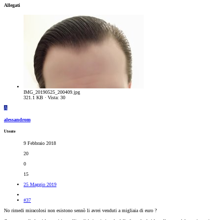
Allegati
IMG_20190525_200409.jpg
321.1 KB · Vista: 30
A
alessandrom
Utente
9 Febbraio 2018
20
0
15
25 Maggio 2019
#37
No rimedi miracolosi non esistono sennò li avrei venduti a migliaia di euro ?