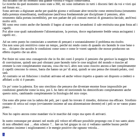
Ma diciamo che ho ottenuto una grande vittoria e voglio condividerla.
Le ricerche da quel momento sono state a 360, mi sono imbattuto in tutti i discorsi fatti da voi e visti qui
nel forum ecc...
Sono arrivato a digiunare anche per qualche giorno e utilizzare altre tecniche come enteroclisma (strumento
dalla potenza straordinaria), meditazione (anch'essa fondamentale per disciplinare il pensiero, altro
strumento dalla portata incredibile), per non parlare dei più comuni esercizi di ginnastica facciale, anch'essi
molto utili.
Mi sono reso conto anche che facendo il bagno al mare e non lavandomi il sale restituita una gran forza ad i
capelli.
Poi altre cose quali naturalmente l'alimentazione, la postura, docce regolarmente fredde senza asciugarmi i
capelli ecc..
Ad un certo punto ho cominciato a smettere di pensarci e sostanzialmente il problema era risolto.
Ora non sono più restrittivo come un tempo, perché mi rendo conto di quando sto facendo le cose bene o
no... diciamo che ascolto le condizioni come sono e come le vorrei sapendo che mosse producono un
effetto rispetto che un altro.
Per finire mi sono reso consapevole che in fin dei conti è proprio il pensiero che gestisce la maggior fetta
di convinzione, quindi uno può sforzarsi pure facendo tutte le cose migliori del mondo e riuscire ad
ottenere la cute completamente staccata, cosa che tra L altro non sono riuscito ancora a fare completamente
(i capelli crescono lo stesso, basta che hanno un po’ di aria), quindi se uno pensa che rimarrà pelato, così
sarà.
Al contrario se sei fiducioso i risultati arrivano ed anche veloce rispetto a quanto sei disposto a crederci o
affidarti a chi ci è passato.
Un po’ come la palestra. Ero uno stecchino che pensava che diventare enorme fosse impossibile per
condizioni genetiche come la mia, poi L ho fatto ed instistendo ho demistificato completamente anche
questo mito, cambiando completamente la fisiologia del mio corpo.
Ora sono alle prese con la caduta dei peli, per i quali ho trovato il rimedio, doloroso ma efficace. Strofinio
costante di ortica sul corpo (ovviamente insieme ad una alimentazione decente) ed i peli se ne vanno piano
piano...
Non ho capito ancora come mandare via le macchie dal corpo ma spero di arrivarci.
In sunto comunque per aiutarci nel modo più veloce ed efficace possibile propongo con il tuo santo aiuto
di non offenderti mai ....ehm scherzo ?... fare un bel gruppo in cui ci vediamo sarebbe buono perché
mettiamo insieme i miglioramenti e le energie positive che ognuno veicola...
A