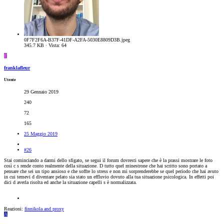
0F7F2F6A-B37F-41DF-A2FA-5030E8809D3B.jpeg
345.7 KB · Vista: 64
F
franklafleur
Utente
29 Gennaio 2019
240
72
165
25 Maggio 2019
#26
Stai cominciando a darmi dello sfigato, se segui il forum dovresti sapere che è la prassi mostrare le foto
così c s rende conto realmente della situazione. D tutto quel minestrone che hai scritto sono portato a
pensare che sei un tipo ansioso e che soffre lo stress e non mi sorprenderebbe se quel periodo che hai avuto
in cui temevi d diventare pelato sia stato un effluvio dovuto alla tua situazione psicologica. In effetti poi
dici d averla risolta ed anche la situazione capelli s è normalizzata.
Reazioni:
finnikola
and
proxy
A