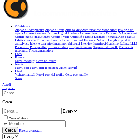
Calvizie.net
Alopecia Androgenetica
Alopecia Areata
Altre calvizie
Aree tematiche
Associazioni
Biologia dei
capelli
Calvizie Comune
Calvizie Digital Academy
Calvizie Femminile
Calvizie TV
Calvizie.net
Canizie capelli grigi/bianchi
Credits e varie
Curiosità e gossip
Diagnosi e terapia
Dieta e capelli
Difetti al capello
Effluvium
Eventi e Incontri
Featured
Forfora e Pidocchi
I migliori prodotti
anticalvizie
Igiene e cura
Infoltimenti non chirurgici
Interviste
Ipertricosi/Irsutismo
Isolinea
LLLT
Per iniziare
Principi attivi
Ricerca e futuro
Telogen Effluvium
Trapianto di capelli
Trattamenti
tricologici
Tricopigmentazione
Home
Forums
Nuovi messaggi
Cerca nel forum
Novità
Nuovi post
Nuovi stati in bacheca
Ultime attività
Utenti
Visitatori attuali
Nuovi post del profilo
Cerca post profilo
Shop
Accedi
Registrati
Cerca
Cerca nel titolo
Da:
Cerca
Ricerca avanzata...