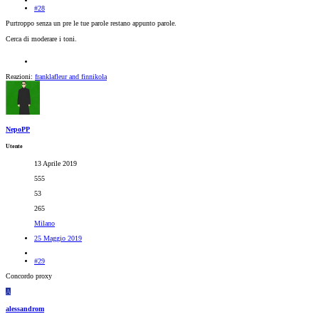
#28
Purtroppo senza un pre le tue parole restano appunto parole.
Cerca di moderare i toni.
Reazioni:
franklafleur
and
finnikola
NepoPP
Utente
13 Aprile 2019
555
53
265
Milano
25 Maggio 2019
#29
Concordo proxy
A
alessandrom