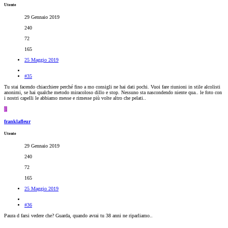
Utente
29 Gennaio 2019
240
72
165
25 Maggio 2019
#35
Tu stai facendo chiacchiere perché fino a mo consigli ne hai dati pochi. Vuoi fare riunioni in stile alcolisti
anonimi, se hai qualche metodo miracoloso dillo e stop. Nessuno sta nascondendo niente qua.. le foto con
i nostri capelli le abbiamo messe e rimesse più volte altro che pelati..
F
franklafleur
Utente
29 Gennaio 2019
240
72
165
25 Maggio 2019
#36
Paura d farsi vedere che? Guarda, quando avrai tu 38 anni ne riparliamo..