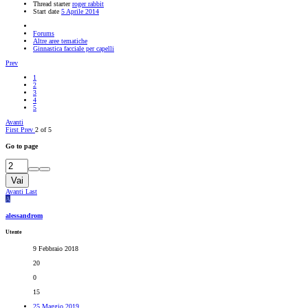
Thread starter
roger rabbit
Start date
5 Aprile 2014
Forums
Altre aree tematiche
Ginnastica facciale per capelli
Prev
1
2
3
4
5
Avanti
First
Prev
2 of 5
Go to page
Vai
Avanti
Last
A
alessandrom
Utente
9 Febbraio 2018
20
0
15
25 Maggio 2019