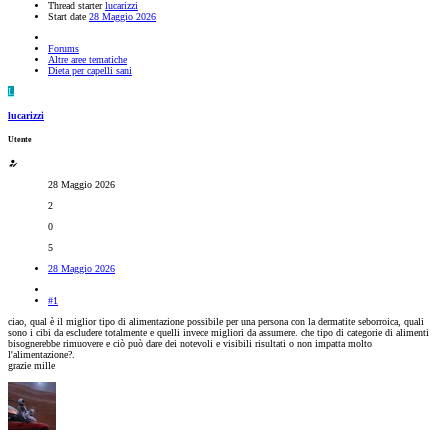
Thread starter
lucarizzi
Start date
28 Maggio 2026
Forums
Altre aree tematiche
Dieta per capelli sani
L
lucarizzi
Utente
28 Maggio 2026
2
0
5
28 Maggio 2026
#1
ciao, qual è il miglior tipo di alimentazione possibile per una persona con la dermatite seborroica, quali
sono i cibi da escludere totalmente e quelli invece migliori da assumere. che tipo di categorie di alimenti
bisognerebbe rimuovere e ciò può dare dei notevoli e visibili risultati o non impatta molto
l'alimentazione?.
grazie mille