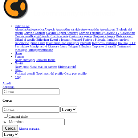
Calvizie.net
Alopecia Androgenetica
Alopecia Areata
Altre calvizie
Aree tematiche
Associazioni
Biologia dei
capelli
Calvizie Comune
Calvizie Digital Academy
Calvizie Femminile
Calvizie TV
Calvizie.net
Canizie capelli grigi/bianchi
Credits e varie
Curiosità e gossip
Diagnosi e terapia
Dieta e capelli
Difetti al capello
Effluvium
Eventi e Incontri
Featured
Forfora e Pidocchi
I migliori prodotti
anticalvizie
Igiene e cura
Infoltimenti non chirurgici
Interviste
Ipertricosi/Irsutismo
Isolinea
LLLT
Per iniziare
Principi attivi
Ricerca e futuro
Telogen Effluvium
Trapianto di capelli
Trattamenti
tricologici
Tricopigmentazione
Home
Forums
Nuovi messaggi
Cerca nel forum
Novità
Nuovi post
Nuovi stati in bacheca
Ultime attività
Utenti
Visitatori attuali
Nuovi post del profilo
Cerca post profilo
Shop
Accedi
Registrati
Cerca
Cerca nel titolo
Da:
Cerca
Ricerca avanzata...