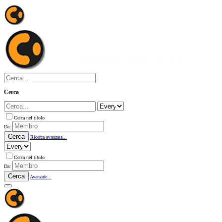
Cerca
Cerca nel titolo
Da:
Cerca
Ricerca avanzata...
Cerca nel titolo
Da:
Cerca
Avanzate...