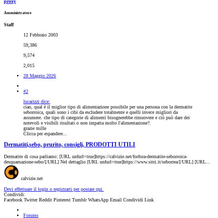
proxy
Amministratore
Staff
12 Febbraio 2003
59,386
9,574
2,015
28 Maggio 2026
#2
lucarizzi dice:
ciao, qual è il miglior tipo di alimentazione possibile per una persona con la dermatite
seborroica, quali sono i cibi da escludere totalmente e quelli invece migliori da
assumere. che tipo di categorie di alimenti bisognerebbe rimuovere e ciò può dare dei
notevoli e visibili risultati o non impatta molto l'alimentazione?.
grazie mille
Clicca per espandere...
Dermatiti,sebo, prurito, consigli, PRODOTTI UTILI
Dermatite di cosa parliamo: [URL unfurl=true]https://calvizie.net/forfora-dermatite-seborroica-
desquamazione-sebo/[/URL] Nel dettaglio [URL unfurl=true]https://www.sitri.it/seborrea/[/URL] [URL...
calvizie.net
Devi effettuare il login o registrarti per postare qui.
Condividi:
Facebook
Twitter
Reddit
Pinterest
Tumblr
WhatsApp
Email
Condividi
Link
Forums