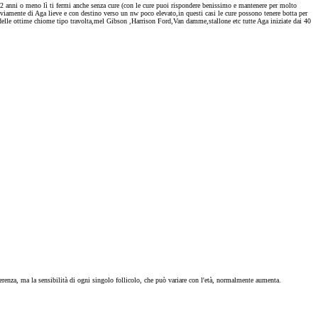
 in 2 anni o meno lì ti fermi anche senza cure (con le cure puoi rispondere benissimo e mantenere per molto
ovviamente di Aga lieve e con destino verso un nw poco elevato,in questi casi le cure possono tenere botta per
o delle ottime chiome tipo travolta,mel Gibson ,Harrison Ford,Van damme,stallone etc tutte Aga iniziate dai 40
renza, ma la sensibilità di ogni singolo follicolo, che può variare con l'età, normalmente aumenta.