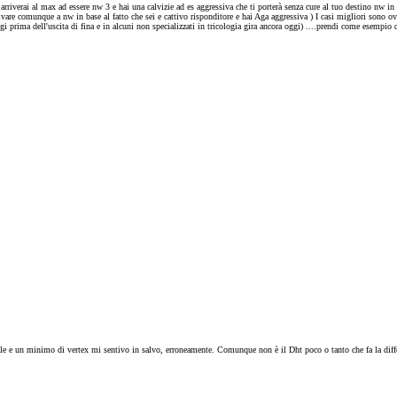
tu arriverai al max ad essere nw 3 e hai una calvizie ad es aggressiva che ti porterà senza cure al tuo destino nw
rivare comunque a nw in base al fatto che sei e cattivo risponditore e hai Aga aggressiva ) I casi migliori sono 
gi prima dell'uscita di fina e in alcuni non specializzati in tricologia gira ancora oggi) ....prendi come esempi
tale e un minimo di vertex mi sentivo in salvo, erroneamente. Comunque non è il Dht poco o tanto che fa la diffe