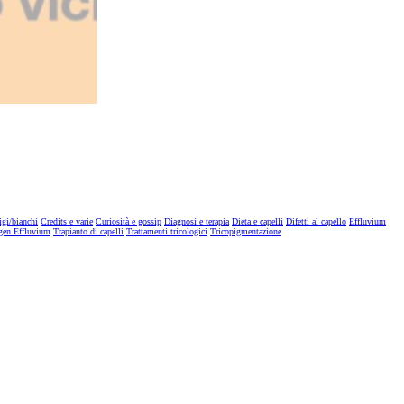
igi/bianchi
Credits e varie
Curiosità e gossip
Diagnosi e terapia
Dieta e capelli
Difetti al capello
Effluvium
gen Effluvium
Trapianto di capelli
Trattamenti tricologici
Tricopigmentazione