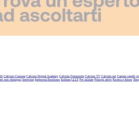
lli
Calvizie Comune
Calvizie Digital Academy
Calvizie Femminile
Calvizie TV
Calvizie.net
Canizie capelli gr
nti non chirurgici
Interviste
Ipertricosi/Irsutismo
Isolinea
LLLT
Per iniziare
Principi attivi
Ricerca e futuro
Telo