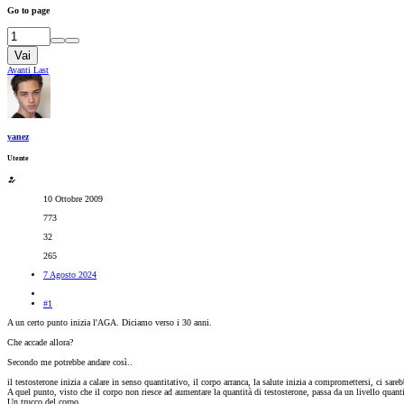
Go to page
Vai
Avanti
Last
yanez
Utente
10 Ottobre 2009
773
32
265
7 Agosto 2024
#1
A un certo punto inizia l'AGA. Diciamo verso i 30 anni.
Che accade allora?
Secondo me potrebbe andare così..
il testosterone inizia a calare in senso quantitativo, il corpo arranca, la salute inizia a compromettersi, ci sar
A quel punto, visto che il corpo non riesce ad aumentare la quantità di testosterone, passa da un livello qua
Un trucco del corpo.