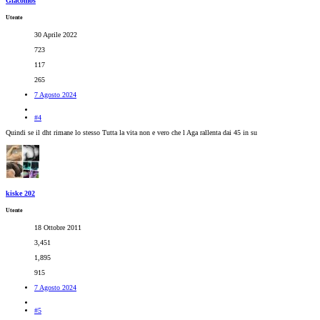
Giacomos
Utente
30 Aprile 2022
723
117
265
7 Agosto 2024
#4
Quindi se il dht rimane lo stesso Tutta la vita non e vero che l Aga rallenta dai 45 in su
kiske 202
Utente
18 Ottobre 2011
3,451
1,895
915
7 Agosto 2024
#5