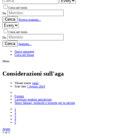
Cerca nel titolo
Da:
Cerca
Ricerca avanzata...
Cerca nel titolo
Da:
Cerca
Avanzate...
Nuovi messaggi
Cerca nel forum
Menu
Considerazioni sull'aga
Thread starter
yanez
Start date
7 Agosto 2024
Forums
I migliori prodotti anticalvizie
Nuovi farmaci, molecole e tecniche per la calvizie
1
2
3
4
5
Avanti
1 of 5