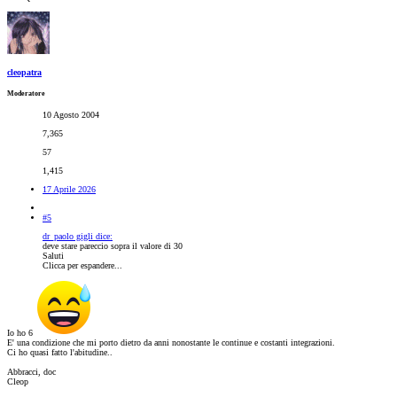
cleopatra
Moderatore
10 Agosto 2004
7,365
57
1,415
17 Aprile 2026
#5
dr_paolo gigli dice:
deve stare pareccio sopra il valore di 30
Saluti
Clicca per espandere...
Io ho 6
E' una condizione che mi porto dietro da anni nonostante le continue e costanti integrazioni.
Ci ho quasi fatto l'abitudine..
Abbracci, doc
Cleop