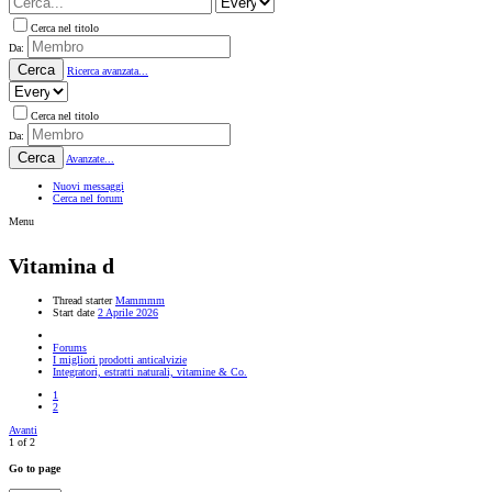
Cerca nel titolo
Da:
Cerca
Ricerca avanzata...
Cerca nel titolo
Da:
Cerca
Avanzate...
Nuovi messaggi
Cerca nel forum
Menu
Vitamina d
Thread starter
Mammmm
Start date
2 Aprile 2026
Forums
I migliori prodotti anticalvizie
Integratori, estratti naturali, vitamine & Co.
1
2
Avanti
1 of 2
Go to page