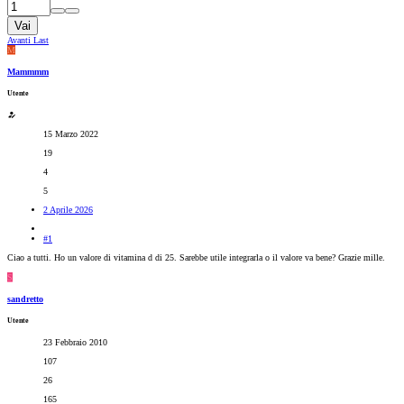
Vai
Avanti
Last
M
Mammmm
Utente
15 Marzo 2022
19
4
5
2 Aprile 2026
#1
Ciao a tutti. Ho un valore di vitamina d di 25. Sarebbe utile integrarla o il valore va bene? Grazie mille.
S
sandretto
Utente
23 Febbraio 2010
107
26
165