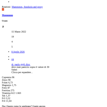
Reazioni:
Mammmm
,
finnikola
and
proxy
M
Mammmm
Utente
15 Marzo 2022
19
4
5
8 Aprile 2026
#4
dr_paolo gigli dice:
deve stare pareccio sopra il valore di 30
Saluti
Clicca per espandere...
Cupremia 96
Zinco 90
Folati 6,73
Magnesio 1,75
Ferro 87
Ferritina 275
Vitamina b12 1.663
Tsh 1,37
Ft3 3,52
Ft4 11,64
Doc Queste come le sembrano? Grazie ancora