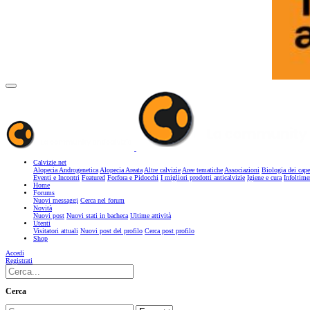
Calvizie.net
Alopecia Androgenetica
Alopecia Areata
Altre calvizie
Aree tematiche
Associazioni
Biologia dei cape
Eventi e Incontri
Featured
Forfora e Pidocchi
I migliori prodotti anticalvizie
Igiene e cura
Infoltime
Home
Forums
Nuovi messaggi
Cerca nel forum
Novità
Nuovi post
Nuovi stati in bacheca
Ultime attività
Utenti
Visitatori attuali
Nuovi post del profilo
Cerca post profilo
Shop
Accedi
Registrati
Cerca