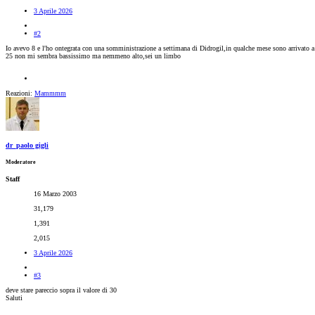
3 Aprile 2026
#2
Io avevo 8 e l'ho ontegrata con una somministrazione a settimana di Didrogil,in qualche mese sono arrivato a
25 non mi sembra bassissimo ma nemmeno alto,sei un limbo
Reazioni:
Mammmm
dr_paolo gigli
Moderatore
Staff
16 Marzo 2003
31,179
1,391
2,015
3 Aprile 2026
#3
deve stare pareccio sopra il valore di 30
Saluti