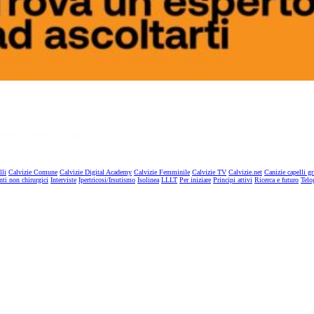
lli
Calvizie Comune
Calvizie Digital Academy
Calvizie Femminile
Calvizie TV
Calvizie.net
Canizie capelli gr
nti non chirurgici
Interviste
Ipertricosi/Irsutismo
Isolinea
LLLT
Per iniziare
Principi attivi
Ricerca e futuro
Telo