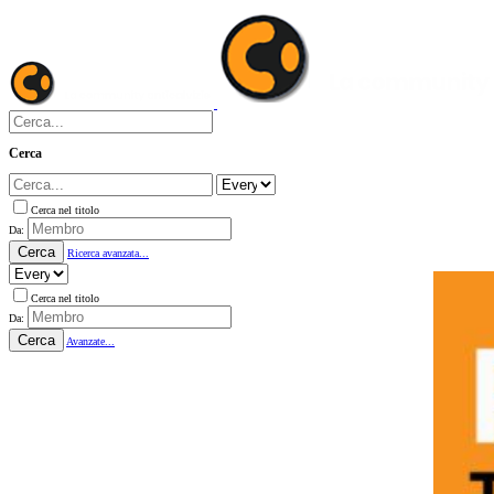
Cerca
Cerca nel titolo
Da:
Cerca
Ricerca avanzata...
Cerca nel titolo
Da:
Cerca
Avanzate...