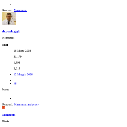
Reazioni:
Mammmm
dr_paolo gigli
Moderatore
Staff
16 Marzo 2003
31,179
1,391
2,015
12 Maggio 2026
#6
buone
Reazioni:
Mammmm
and
proxy
M
Mammmm
Utente