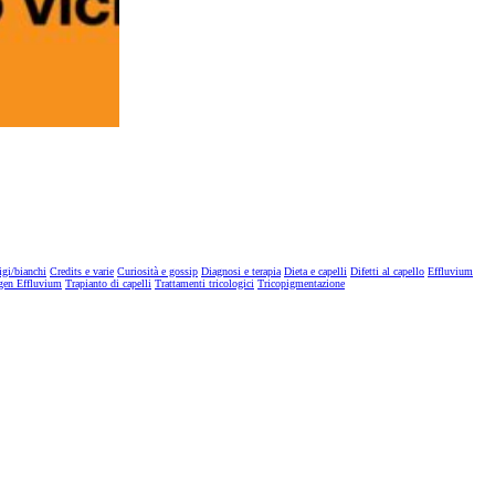
igi/bianchi
Credits e varie
Curiosità e gossip
Diagnosi e terapia
Dieta e capelli
Difetti al capello
Effluvium
gen Effluvium
Trapianto di capelli
Trattamenti tricologici
Tricopigmentazione