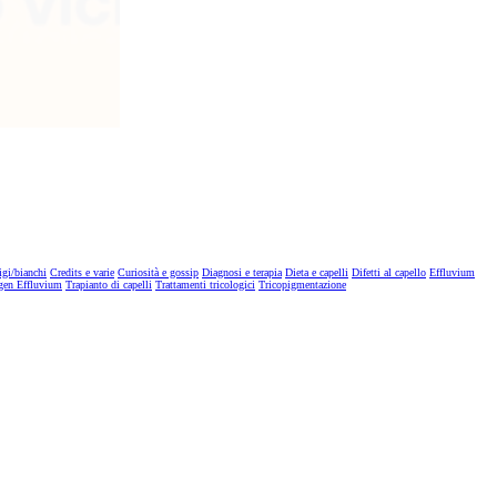
igi/bianchi
Credits e varie
Curiosità e gossip
Diagnosi e terapia
Dieta e capelli
Difetti al capello
Effluvium
gen Effluvium
Trapianto di capelli
Trattamenti tricologici
Tricopigmentazione