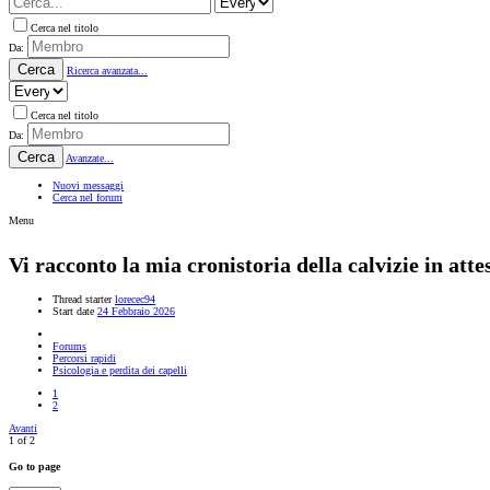
Cerca nel titolo
Da:
Cerca
Ricerca avanzata...
Cerca nel titolo
Da:
Cerca
Avanzate...
Nuovi messaggi
Cerca nel forum
Menu
Vi racconto la mia cronistoria della calvizie in at
Thread starter
lorecec94
Start date
24 Febbraio 2026
Forums
Percorsi rapidi
Psicologia e perdita dei capelli
1
2
Avanti
1 of 2
Go to page