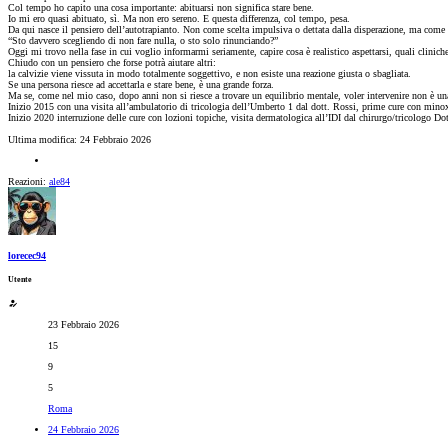
Col tempo ho capito una cosa importante: abituarsi non significa stare bene.
Io mi ero quasi abituato, sì. Ma non ero sereno. E questa differenza, col tempo, pesa.
Da qui nasce il pensiero dell’autotrapianto. Non come scelta impulsiva o dettata dalla disperazione, ma come ri
“Sto davvero scegliendo di non fare nulla, o sto solo rinunciando?”
Oggi mi trovo nella fase in cui voglio informarmi seriamente, capire cosa è realistico aspettarsi, quali clinich
Chiudo con un pensiero che forse potrà aiutare altri:
la calvizie viene vissuta in modo totalmente soggettivo, e non esiste una reazione giusta o sbagliata.
Se una persona riesce ad accettarla e stare bene, è una grande forza.
Ma se, come nel mio caso, dopo anni non si riesce a trovare un equilibrio mentale, voler intervenire non è una
Inizio 2015 con una visita all’ambulatorio di tricologia dell’Umberto 1 dal dott. Rossi, prime cure con minoxid
Inizio 2020 interruzione delle cure con lozioni topiche, visita dermatologica all’IDI dal chirurgo/tricologo D
Ultima modifica:
24 Febbraio 2026
Reazioni:
ale84
lorecec94
Utente
23 Febbraio 2026
15
9
5
Roma
24 Febbraio 2026