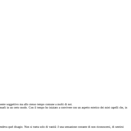
ilmente soggettivo ma allo stesso tempo comune a molti di noi.
emarli in un certo modo. Con il tempo ho iniziato a convivere con un aspetto estetico dei miei capelli che, in
deva quel disagio. Non si tratta solo di vanità: è una sensazione costante di non riconoscersi, di sentirsi