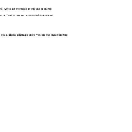
ione. Arriva un momento in cui uno si chiede:
 senza illusioni ma anche senza auto-sabotarmi.
.5 mg al giorno effettuato anche vari prp per mantenimento.