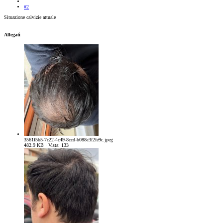
#2
Situazione calvizie attuale
Allegati
3561f5b5-7c22-4c49-8ccd-b088c3f2fe9c.jpeg
482.9 KB · Vista: 133