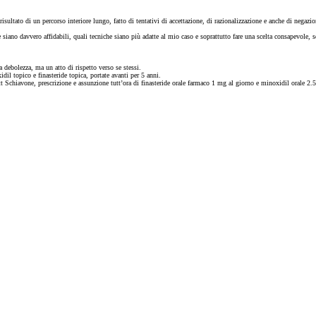
sultato di un percorso interiore lungo, fatto di tentativi di accettazione, di razionalizzazione e anche di negaz
e siano davvero affidabili, quali tecniche siano più adatte al mio caso e soprattutto fare una scelta consapevole,
 debolezza, ma un atto di rispetto verso se stessi.
il topico e finasteride topica, portate avanti per 5 anni.
ott Schiavone, prescrizione e assunzione tutt’ora di finasteride orale farmaco 1 mg al giorno e minoxidil orale 2