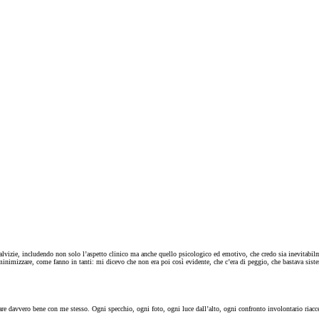
 calvizie, includendo non solo l’aspetto clinico ma anche quello psicologico ed emotivo, che credo sia inevitab
 minimizzare, come fanno in tanti: mi dicevo che non era poi così evidente, che c’era di peggio, che bastava sist
re davvero bene con me stesso. Ogni specchio, ogni foto, ogni luce dall’alto, ogni confronto involontario riaccen