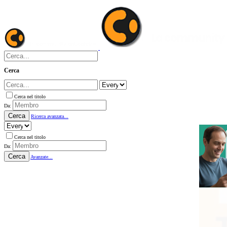
Cerca
Cerca nel titolo
Da:
Cerca
Ricerca avanzata...
Cerca nel titolo
Da:
Cerca
Avanzate...