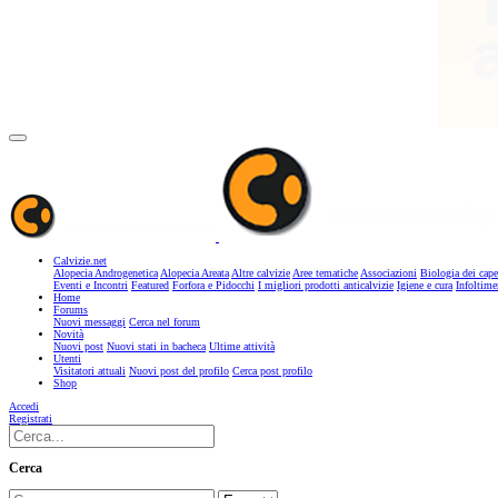
Calvizie.net
Alopecia Androgenetica
Alopecia Areata
Altre calvizie
Aree tematiche
Associazioni
Biologia dei cape
Eventi e Incontri
Featured
Forfora e Pidocchi
I migliori prodotti anticalvizie
Igiene e cura
Infoltime
Home
Forums
Nuovi messaggi
Cerca nel forum
Novità
Nuovi post
Nuovi stati in bacheca
Ultime attività
Utenti
Visitatori attuali
Nuovi post del profilo
Cerca post profilo
Shop
Accedi
Registrati
Cerca