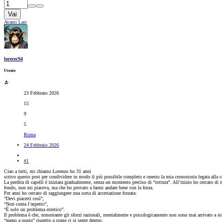
Vai
Avanti
Last
lorecec94
Utente
23 Febbraio 2026
15
9
5
Roma
24 Febbraio 2026
#1
Ciao a tutti, mi chiamo Lorenzo ho 31 anni
scrivo questo post per condividere in modo il più possibile completo e onesto la mia cronostoria legata alla
La perdita di capelli è iniziata gradualmente, senza un momento preciso di “rottura”. All’inizio ho cercato di
fondo, non mi piaceva, ma che ho provato a farmi andare bene con la forza.
Per anni ho cercato di raggiungere una sorta di accettazione forzata:
“Devi piacerti così”,
“Non conta l’aspetto”,
“È solo un problema estetico”.
Il problema è che, nonostante gli sforzi razionali, mentalmente e psicologicamente non sono mai arrivato a sta
“meno a posto” rispetto a come ci si sente dentro.