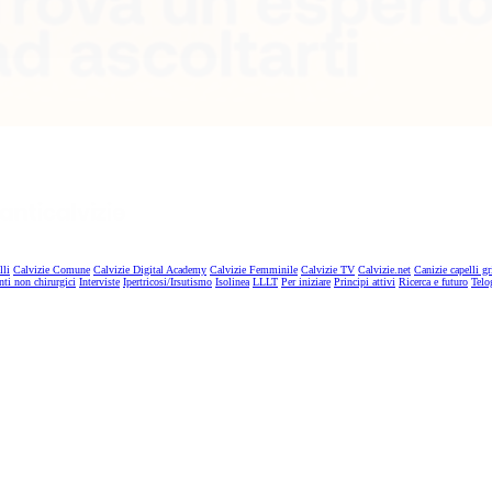
lli
Calvizie Comune
Calvizie Digital Academy
Calvizie Femminile
Calvizie TV
Calvizie.net
Canizie capelli gr
nti non chirurgici
Interviste
Ipertricosi/Irsutismo
Isolinea
LLLT
Per iniziare
Principi attivi
Ricerca e futuro
Telo