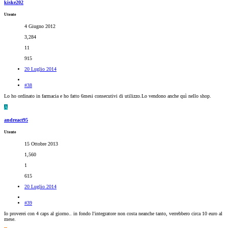
kiske202
Utente
4 Giugno 2012
3,284
11
915
20 Luglio 2014
#38
Lo ho ordinato in farmacia e ho fatto 6mesi consecutivi di utilizzo.Lo vendono anche quì nello shop.
A
andreact95
Utente
15 Ottobre 2013
1,560
1
615
20 Luglio 2014
#39
Io proverei con 4 caps al giorno.. in fondo l'integratore non costa neanche tanto, verrebbero circa 10 euro al
mese.