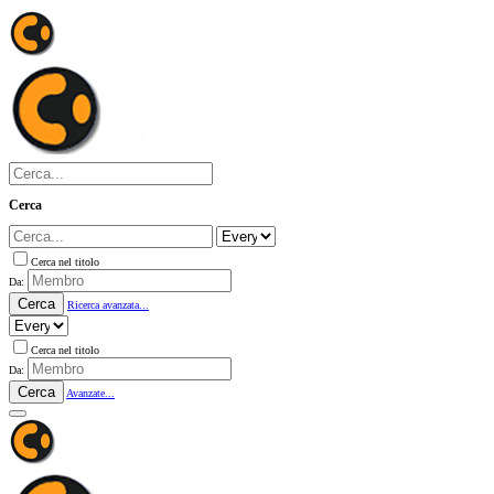
Cerca
Cerca nel titolo
Da:
Cerca
Ricerca avanzata...
Cerca nel titolo
Da:
Cerca
Avanzate...