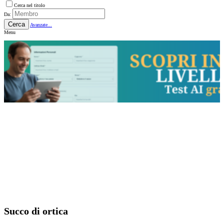
Cerca nel titolo
Da:
Cerca
Avanzate...
Menu
Succo di ortica