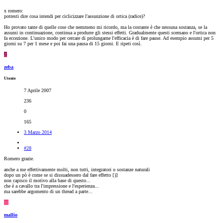
x romero:
potresti dire cosa intendi per ciclicizzare l'assunzione di ortica (radice)?
Ho provato tante di quelle cose che nemmeno mi ricordo, ma la costante è che nessuna sostanza, se la
assumi in continuazione, continua a produrre gli stessi effetti. Gradualmente questi scemano e l'ortica non
fa eccezione. L'unico modo per cercare di prolungarne l'efficacia è di fare pause. Ad esempio assumi per 5
giorni su 7 per 1 mese e poi fai una pausa di 15 giorni. E ripeti così.
Z
zeba
Utente
7 Aprile 2007
236
0
165
3 Marzo 2014
#28
Romero grazie.
anche a me effettivamente molti, non tutti, integratori o sostanze naturali
dopo un pò è come se si dissuadessero dal fare effetto [
)]
non capisco il motivo alla base di questo...
che è a cavallo tra l'impressione e l'esperienza...
ma sarebbe argomento di un thread a parte...
M
mallio