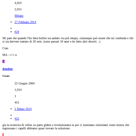
4,023
2,015
Milano
27 Febbraio 2014
#24
Mi pare che quando l'ho fatta bollire sia andato via più tempo, comunque può essere che mi confonda e che
si sia davvero trattato di 20 min. (sono passati 10 anni e ho fatto altri decotti...).
Ciao
MA - r l i n
D
dondon
Utente
22 Giugno 2004
1,014
1
415
2 Marzo 2014
#25
gia la ricrescita di vellus su partu glabre e rivoluzionaria se poi ci inseriamo stimolanti come minox che
ingrossano i capelli abbiamo quasi trovato la soluzione.
J