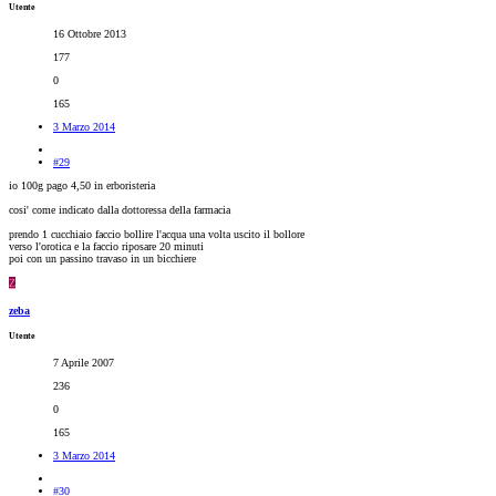
Utente
16 Ottobre 2013
177
0
165
3 Marzo 2014
#29
io 100g pago 4,50 in erboristeria
cosi' come indicato dalla dottoressa della farmacia
prendo 1 cucchiaio faccio bollire l'acqua una volta uscito il bollore
verso l'orotica e la faccio riposare 20 minuti
poi con un passino travaso in un bicchiere
Z
zeba
Utente
7 Aprile 2007
236
0
165
3 Marzo 2014
#30