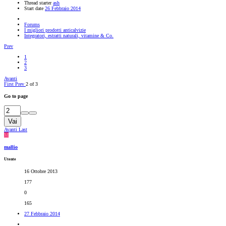
Thread starter
ash
Start date
26 Febbraio 2014
Forums
I migliori prodotti anticalvizie
Integratori, estratti naturali, vitamine & Co.
Prev
1
2
3
Avanti
First
Prev
2 of 3
Go to page
Vai
Avanti
Last
M
mallio
Utente
16 Ottobre 2013
177
0
165
27 Febbraio 2014