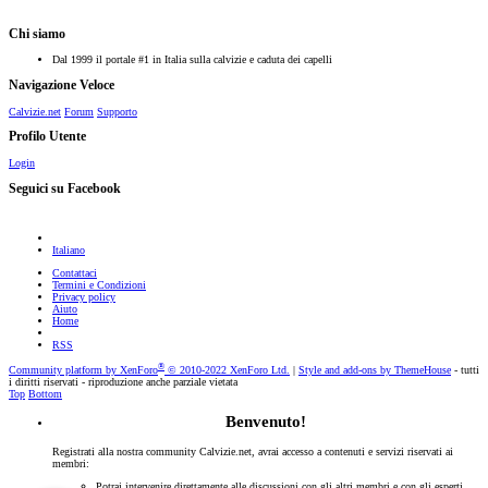
Chi siamo
Dal 1999 il portale #1 in Italia sulla calvizie e caduta dei capelli
Navigazione Veloce
Calvizie.net
Forum
Supporto
Profilo Utente
Login
Seguici su Facebook
Italiano
Contattaci
Termini e Condizioni
Privacy policy
Aiuto
Home
RSS
®
Community platform by XenForo
© 2010-2022 XenForo Ltd.
|
Style and add-ons by ThemeHouse
- tutti
i diritti riservati - riproduzione anche parziale vietata
Top
Bottom
Benvenuto!
Registrati alla nostra community Calvizie.net, avrai accesso a contenuti e servizi riservati ai
membri:
Potrai intervenire direttamente alle discussioni con gli altri membri e con gli esperti