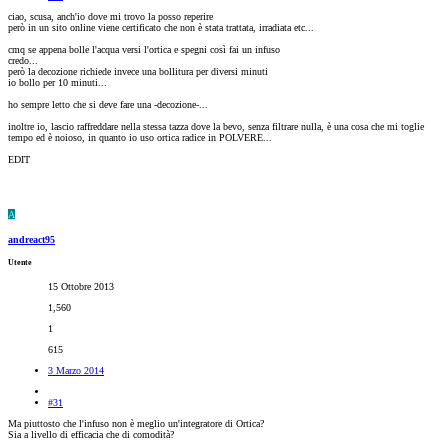
ciao, scusa, anch'io dove mi trovo la posso reperire
però in un sito online viene certificato che non è stata trattata, irradiata etc...
cmq se appena bolle l'acqua versi l'ortica e spegni così fai un infuso
credo...
però la decozione richiede invece una bollitura per diversi minuti
io bollo per 10 minuti...
ho sempre letto che si deve fare una -decozione-...
inoltre io, lascio raffreddare nella stessa tazza dove la bevo, senza filtrare nulla, è una cosa che mi toglie
tempo ed è noioso, in quanto io uso ortica radice in POLVERE...
EDIT
A
andreact95
Utente
15 Ottobre 2013
1,560
1
615
3 Marzo 2014
#31
Ma piuttosto che l'infuso non è meglio un'integratore di Ortica?
Sia a livello di efficacia che di comodità?