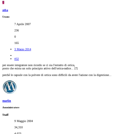
Z
zeba
Utente
7 Aprile 2007
236
0
165
3 Marzo 2014
#32
per essere integratore non ricordo se ci sia l'estratto di ortica,
posto che esista un solo principio attivo dell'ortica-radice... [?]
perchè le capsule con la polvere di ortica sono difficili da avere l'azione con la digestione...
marlin
Amministratore
Staff
9 Maggio 2004
34,310
4,023