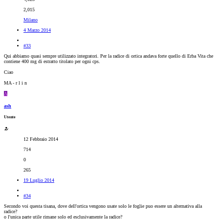
2,015
Milano
4 Marzo 2014
#33
Qui abbiamo quasi sempre utilizzato integratori. Per la radice di ortica andava forte quello di Erba Vita che
contiene 400 mg di estratto titolato per ogni cps.
Ciao
MA - r l i n
A
ash
Utente
12 Febbraio 2014
714
0
265
19 Luglio 2014
#34
Secondo voi questa tisana, dove dell'ortica vengono usate solo le foglie puo essere un alternativa alla
radice?
o l'unica parte utile rimane solo ed esclusivamente la radice?