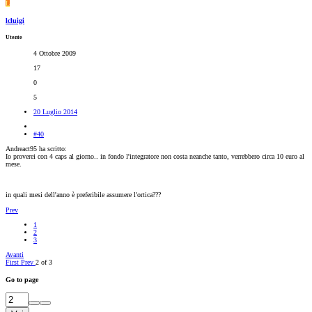
L
lcluigi
Utente
4 Ottobre 2009
17
0
5
20 Luglio 2014
#40
Andreact95 ha scritto:
Io proverei con 4 caps al giorno.. in fondo l'integratore non costa neanche tanto, verrebbero circa 10 euro al
mese.
in quali mesi dell'anno è preferibile assumere l'ortica???
Prev
1
2
3
Avanti
First
Prev
2 of 3
Go to page