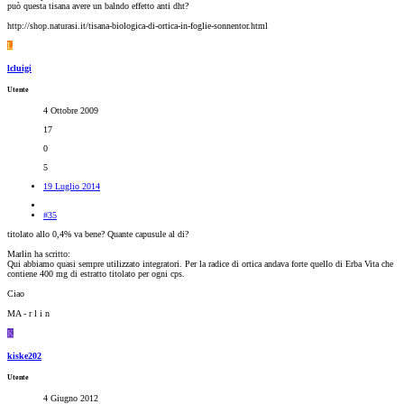
può questa tisana avere un balndo effetto anti dht?
http://shop.naturasi.it/tisana-biologica-di-ortica-in-foglie-sonnentor.html
L
lcluigi
Utente
4 Ottobre 2009
17
0
5
19 Luglio 2014
#35
titolato allo 0,4% va bene? Quante capusule al di?
Marlin ha scritto:
Qui abbiamo quasi sempre utilizzato integratori. Per la radice di ortica andava forte quello di Erba Vita che
contiene 400 mg di estratto titolato per ogni cps.
Ciao
MA - r l i n
K
kiske202
Utente
4 Giugno 2012