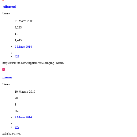
juliensorel
Utente
21 Marzo 2005
6,223
11
1,415
2 Marzo 2014
#26
http://examine.com/supplements/Stinging+Nettle/
R
romero
Utente
10 Maggio 2010
709
1
265
2 Marzo 2014
#27
zeba ha scritto: