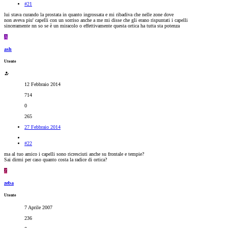
#21
lui stava curando la prostata in quanto ingrossata e mi ribadiva che nelle zone dove
non aveva piu' capelli con un sorriso anche a me mi disse che gli erano rispuntati i capelli
sinceramente nn so se è un miracolo o effettivamente questa ortica ha tutta sta potenza
A
ash
Utente
12 Febbraio 2014
714
0
265
27 Febbraio 2014
#22
ma al tuo amico i capelli sono ricresciuti anche su frontale e tempie?
Sai dirmi per caso quanto costa la radice di ortica?
Z
zeba
Utente
7 Aprile 2007
236