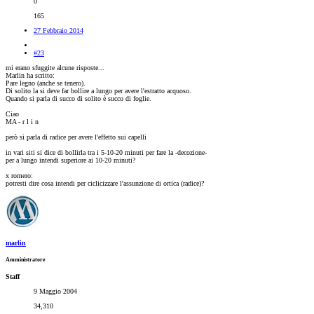
0
165
27 Febbraio 2014
#23
mi erano sfuggite alcune risposte...
Marlin ha scritto:
Pare legno (anche se tenero).
Di solito la si deve far bollire a lungo per avere l'estratto acquoso.
Quando si parla di succo di solito è succo di foglie.
Ciao
MA - r l i n
però si parla di radice per avere l'effetto sui capelli
in vari siti si dice di bollirla tra i 5-10-20 minuti per fare la -decozione-
per a lungo intendi superiore ai 10-20 minuti?
x romero:
potresti dire cosa intendi per ciclicizzare l'assunzione di ortica (radice)?
marlin
Amministratore
Staff
9 Maggio 2004
34,310