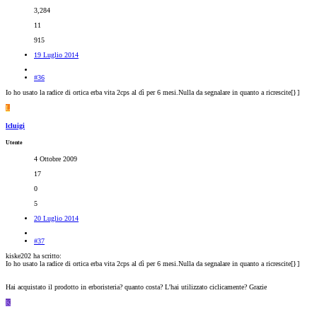
3,284
11
915
19 Luglio 2014
#36
Io ho usato la radice di ortica erba vita 2cps al dì per 6 mesi.Nulla da segnalare in quanto a ricrescite[}
]
L
lcluigi
Utente
4 Ottobre 2009
17
0
5
20 Luglio 2014
#37
kiske202 ha scritto:
Io ho usato la radice di ortica erba vita 2cps al dì per 6 mesi.Nulla da segnalare in quanto a ricrescite[}
]
Hai acquistato il prodotto in erboristeria? quanto costa? L'hai utilizzato ciclicamente? Grazie
K