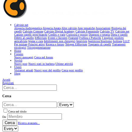
Calvizie.net
Alopecia Androgenetica
Alopecia Areata
Altre calvizie
Aree tematiche
Associazioni
Biologia dei
capelli
Calvizie Comune
Calvizie Digital Academy
Calvizie Femminile
Calvizie TV
Calvizie.net
Canizie capelli grigi/bianchi
Credits e varie
Curiosità e gossip
Diagnosi e terapia
Dieta e capelli
Difetti al capello
Effluvium
Eventi e Incontri
Featured
Forfora e Pidocchi
I migliori prodotti
anticalvizie
Igiene e cura
Infoltimenti non chirurgici
Interviste
Ipertricosi/Irsutismo
Isolinea
LLLT
Per iniziare
Principi attivi
Ricerca e futuro
Telogen Effluvium
Trapianto di capelli
Trattamenti
tricologici
Tricopigmentazione
Home
Forums
Nuovi messaggi
Cerca nel forum
Novità
Nuovi post
Nuovi stati in bacheca
Ultime attività
Utenti
Visitatori attuali
Nuovi post del profilo
Cerca post profilo
Shop
Accedi
Registrati
Cerca
Cerca nel titolo
Da:
Cerca
Ricerca avanzata...