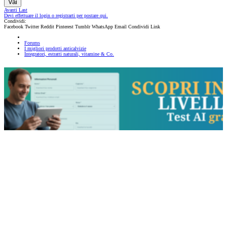
Vai
Avanti
Last
Devi effettuare il login o registrarti per postare qui.
Condividi:
Facebook
Twitter
Reddit
Pinterest
Tumblr
WhatsApp
Email
Condividi
Link
Forums
I migliori prodotti anticalvizie
Integratori, estratti naturali, vitamine & Co.