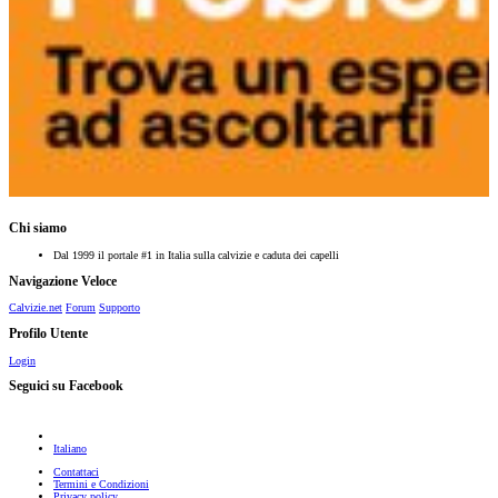
Chi siamo
Dal 1999 il portale #1 in Italia sulla calvizie e caduta dei capelli
Navigazione Veloce
Calvizie.net
Forum
Supporto
Profilo Utente
Login
Seguici su Facebook
Italiano
Contattaci
Termini e Condizioni
Privacy policy