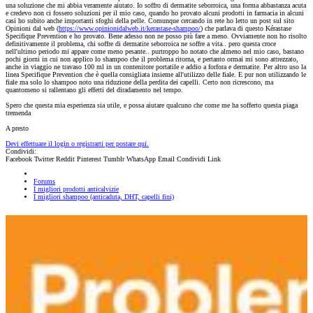
una soluzione che mi abbia veramente aiutato. Io soffro di dermatite seborroica, una forma abbastanza acuta
e credevo non ci fossero soluzioni per il mio caso, quando ho provato alcuni prodotti in farmacia in alcuni
casi ho subito anche importanti sfoghi della pelle. Comunque cercando in rete ho letto un post sul sito
Opinioni dal web (
https://www.opinionidalweb.it/kerastase-shampoo/
) che parlava di questo Kérastase
Specifique Prevention e ho provato. Bene adesso non ne posso più fare a meno. Ovviamente non ho risolto
definitivamente il problema, chi soffre di dermatite seborroica ne soffre a vita.. pero questa croce
nell'ultimo periodo mi appare come meno pesante.. purtroppo ho notato che almeno nel mio caso, bastano
pochi giorni in cui non applico lo shampoo che il problema ritorna, e pertanto ormai mi sono attrezzato,
anche in viaggio ne travaso 100 ml in un contenitore portatile e addio a forfora e dermatite. Per altro uso la
linea Specifique Prevention che è quella consigliata insieme all'utilizzo delle fiale. E pur non utilizzando le
fiale ma solo lo shampoo noto una riduzione della perdita dei capelli. Certo non ricrescono, ma
quantomeno si rallentano gli effetti del diradamento nel tempo.
Spero che questa mia esperienza sia utile, e possa aiutare qualcuno che come me ha sofferto questa piaga
tremenda
A presto
Devi effettuare il login o registrarti per postare qui.
Condividi:
Facebook
Twitter
Reddit
Pinterest
Tumblr
WhatsApp
Email
Condividi
Link
Forums
I migliori prodotti anticalvizie
I migliori shampoo (anticaduta, DHT, capelli fini)