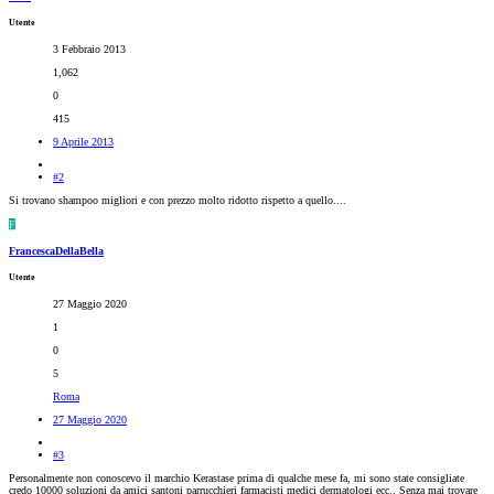
Utente
3 Febbraio 2013
1,062
0
415
9 Aprile 2013
#2
Si trovano shampoo migliori e con prezzo molto ridotto rispetto a quello....
F
FrancescaDellaBella
Utente
27 Maggio 2020
1
0
5
Roma
27 Maggio 2020
#3
Personalmente non conoscevo il marchio Kerastase prima di qualche mese fa, mi sono state consigliate
credo 10000 soluzioni da amici santoni parrucchieri farmacisti medici dermatologi ecc.. Senza mai trovare