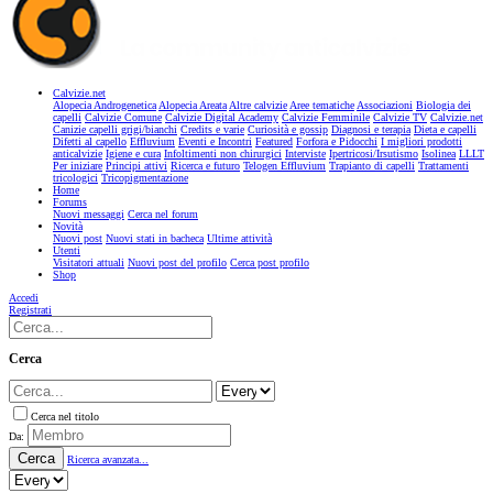
Calvizie.net
Alopecia Androgenetica
Alopecia Areata
Altre calvizie
Aree tematiche
Associazioni
Biologia dei
capelli
Calvizie Comune
Calvizie Digital Academy
Calvizie Femminile
Calvizie TV
Calvizie.net
Canizie capelli grigi/bianchi
Credits e varie
Curiosità e gossip
Diagnosi e terapia
Dieta e capelli
Difetti al capello
Effluvium
Eventi e Incontri
Featured
Forfora e Pidocchi
I migliori prodotti
anticalvizie
Igiene e cura
Infoltimenti non chirurgici
Interviste
Ipertricosi/Irsutismo
Isolinea
LLLT
Per iniziare
Principi attivi
Ricerca e futuro
Telogen Effluvium
Trapianto di capelli
Trattamenti
tricologici
Tricopigmentazione
Home
Forums
Nuovi messaggi
Cerca nel forum
Novità
Nuovi post
Nuovi stati in bacheca
Ultime attività
Utenti
Visitatori attuali
Nuovi post del profilo
Cerca post profilo
Shop
Accedi
Registrati
Cerca
Cerca nel titolo
Da:
Cerca
Ricerca avanzata...