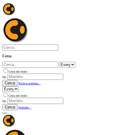
Cerca
Cerca nel titolo
Da:
Cerca
Ricerca avanzata...
Cerca nel titolo
Da:
Cerca
Avanzate...