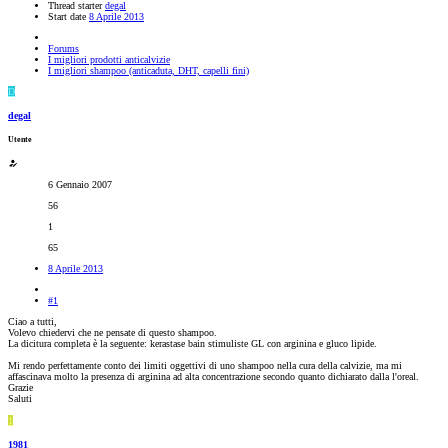
Thread starter
degal
Start date
8 Aprile 2013
Forums
I migliori prodotti anticalvizie
I migliori shampoo (anticaduta, DHT, capelli fini)
D
degal
Utente
6 Gennaio 2007
56
1
65
8 Aprile 2013
#1
Ciao a tutti,
Volevo chiedervi che ne pensate di questo shampoo.
La dicitura completa è la seguente: kerastase bain stimuliste GL con arginina e gluco lipide.
Mi rendo perfettamente conto dei limiti oggettivi di uno shampoo nella cura della calvizie, ma mi
affascinava molto la presenza di arginina ad alta concentrazione secondo quanto dichiarato dalla l'oreal.
Grazie
Saluti
1
1981