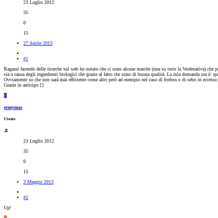
23 Luglio 2012
35
0
15
27 Aprile 2013
#1
Ragazzi facendo delle ricerche sul web ho notato che ci sono alcune marche (una su tutte la Verdesativa) che p
sia a causa degli ingredienti biologici che grazie al fatto che sono di buona qualità. La mia domanda ora è: q
Ovviamente so che non sará mai efficiente come altri però ad esempio nel caso di forfora o di sebo in eccesso p
Grazie in anticipo [
]
E
ermymas
Utente
23 Luglio 2012
35
0
15
3 Maggio 2013
#2
Up!