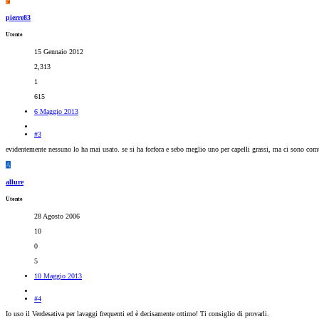
P
pierre83
Utente
15 Gennaio 2012
2,313
1
615
6 Maggio 2013
#3
evidentemente nessuno lo ha mai usato. se si ha forfora e sebo meglio uno per capelli grassi, ma ci sono co
A
allure
Utente
28 Agosto 2006
10
0
5
10 Maggio 2013
#4
Io uso il Verdesativa per lavaggi frequenti ed è decisamente ottimo! Ti consiglio di provarli.