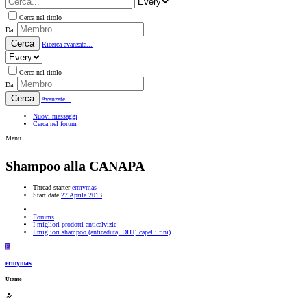
Cerca nel titolo
Da:
Cerca
Ricerca avanzata...
Cerca nel titolo
Da:
Cerca
Avanzate...
Nuovi messaggi
Cerca nel forum
Menu
Shampoo alla CANAPA
Thread starter
ermymas
Start date
27 Aprile 2013
Forums
I migliori prodotti anticalvizie
I migliori shampoo (anticaduta, DHT, capelli fini)
E
ermymas
Utente