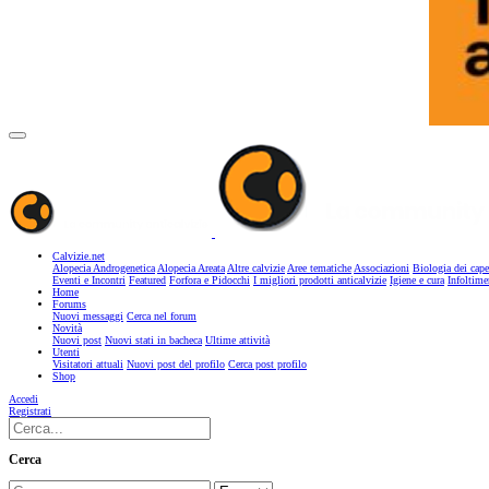
Calvizie.net
Alopecia Androgenetica
Alopecia Areata
Altre calvizie
Aree tematiche
Associazioni
Biologia dei cape
Eventi e Incontri
Featured
Forfora e Pidocchi
I migliori prodotti anticalvizie
Igiene e cura
Infoltime
Home
Forums
Nuovi messaggi
Cerca nel forum
Novità
Nuovi post
Nuovi stati in bacheca
Ultime attività
Utenti
Visitatori attuali
Nuovi post del profilo
Cerca post profilo
Shop
Accedi
Registrati
Cerca