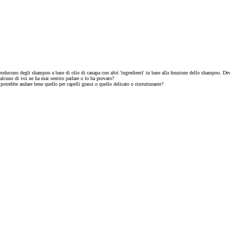
roducono degli shampoo a base di olio di canapa con altri 'ingredienti' in base alla funzione dello shampoo. Devo
ualcuno di voi ne ha mai sentito parlare o lo ha provato?
otrebbe andare bene quello per capelli grassi o quello delicato o ristrutturante?