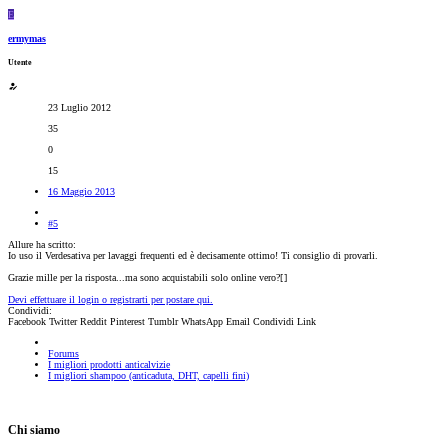
E
ermymas
Utente
23 Luglio 2012
35
0
15
16 Maggio 2013
#5
Allure ha scritto:
Io uso il Verdesativa per lavaggi frequenti ed è decisamente ottimo! Ti consiglio di provarli.
Grazie mille per la risposta...ma sono acquistabili solo online vero?[
]
Devi effettuare il login o registrarti per postare qui.
Condividi:
Facebook
Twitter
Reddit
Pinterest
Tumblr
WhatsApp
Email
Condividi
Link
Forums
I migliori prodotti anticalvizie
I migliori shampoo (anticaduta, DHT, capelli fini)
Chi siamo