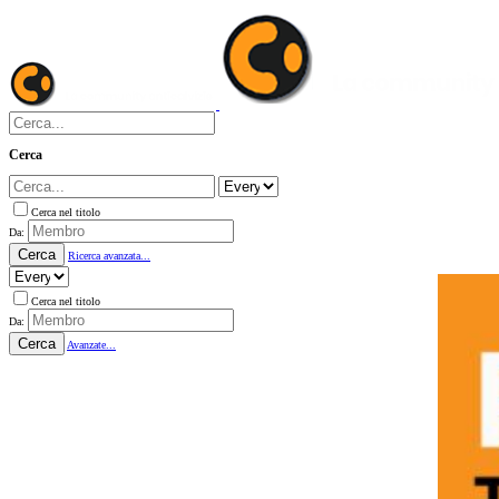
Cerca
Cerca nel titolo
Da:
Cerca
Ricerca avanzata...
Cerca nel titolo
Da:
Cerca
Avanzate...