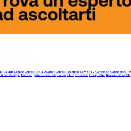
lli
Calvizie Comune
Calvizie Digital Academy
Calvizie Femminile
Calvizie TV
Calvizie.net
Canizie capelli gr
nti non chirurgici
Interviste
Ipertricosi/Irsutismo
Isolinea
LLLT
Per iniziare
Principi attivi
Ricerca e futuro
Telo