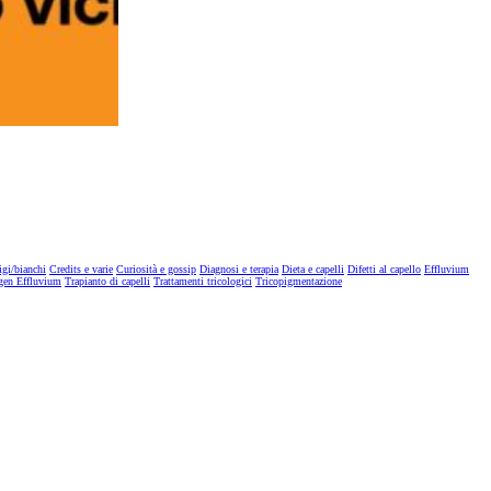
igi/bianchi
Credits e varie
Curiosità e gossip
Diagnosi e terapia
Dieta e capelli
Difetti al capello
Effluvium
gen Effluvium
Trapianto di capelli
Trattamenti tricologici
Tricopigmentazione