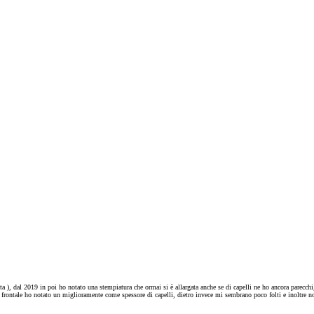
esta ), dal 2019 in poi ho notato una stempiatura che ormai si è allargata anche se di capelli ne ho ancora parecch
 frontale ho notato un miglioramente come spessore di capelli, dietro invece mi sembrano poco folti e inoltre not