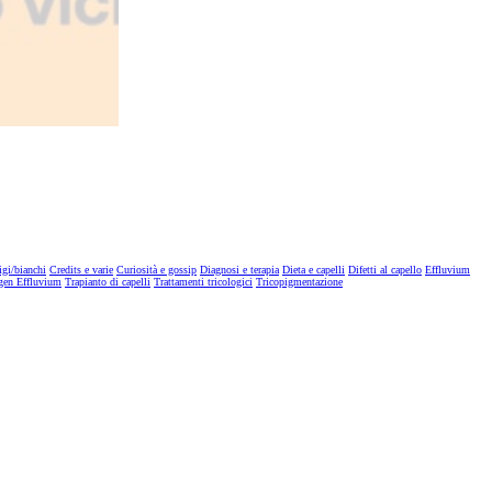
igi/bianchi
Credits e varie
Curiosità e gossip
Diagnosi e terapia
Dieta e capelli
Difetti al capello
Effluvium
gen Effluvium
Trapianto di capelli
Trattamenti tricologici
Tricopigmentazione