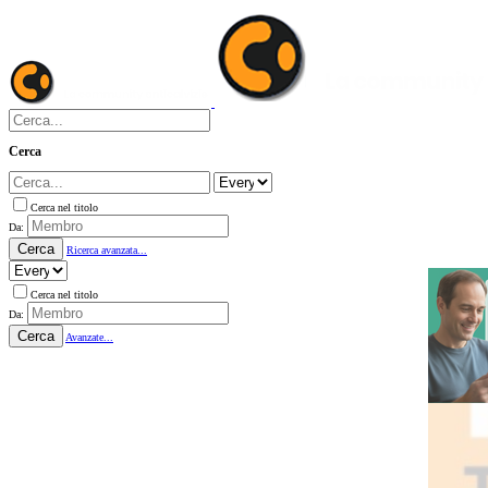
Cerca
Cerca nel titolo
Da:
Cerca
Ricerca avanzata...
Cerca nel titolo
Da:
Cerca
Avanzate...