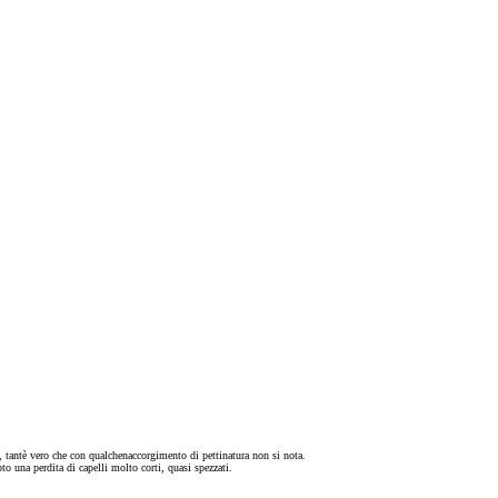
i, tantè vero che con qualchenaccorgimento di pettinatura non si nota.
o una perdita di capelli molto corti, quasi spezzati.