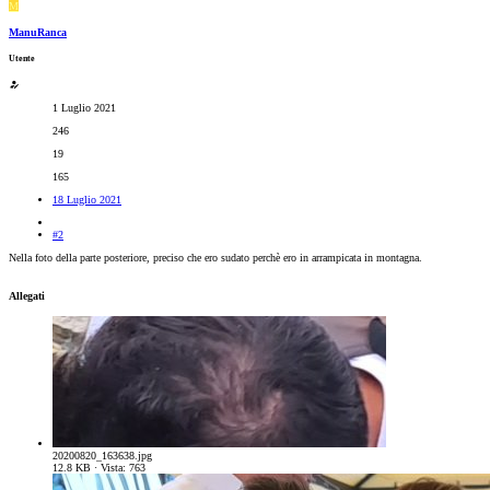
M
ManuRanca
Utente
1 Luglio 2021
246
19
165
18 Luglio 2021
#2
Nella foto della parte posteriore, preciso che ero sudato perchè ero in arrampicata in montagna.
Allegati
20200820_163638.jpg
12.8 KB · Vista: 763