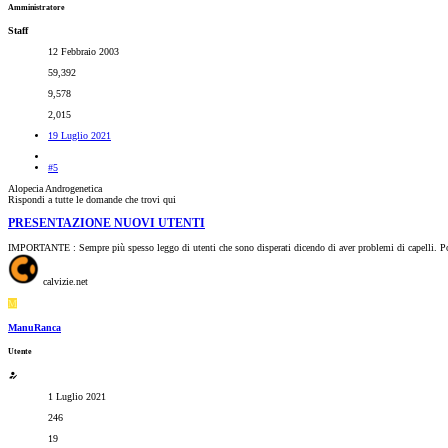
Amministratore
Staff
12 Febbraio 2003
59,392
9,578
2,015
19 Luglio 2021
#5
Alopecia Androgenetica
Rispondi a tutte le domande che trovi qui
PRESENTAZIONE NUOVI UTENTI
IMPORTANTE : Sempre più spesso leggo di utenti che sono disperati dicendo di aver problemi di capelli. Post
calvizie.net
M
ManuRanca
Utente
1 Luglio 2021
246
19