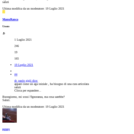
saluti
Ultima modifica da un moderatore:
19 Luglio 2021
M
ManuRanca
Utente
1 Luglio 2021
246
19
165
19 Luglio 2021
#4
dr_paolo gigli dice:
appare come un aga iniziale , ha bisogno di una cura articolata
saluti
Clicca per espandere...
Buongiorno, mi scusi l'Ignoranza, ma cosa sarebbe?
Saluti.
Ultima modifica da un moderatore:
19 Luglio 2021
proxy