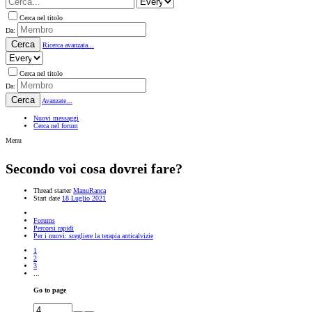
Cerca nel titolo
Da:
Cerca
Ricerca avanzata...
Cerca nel titolo
Da:
Cerca
Avanzate...
Nuovi messaggi
Cerca nel forum
Menu
Secondo voi cosa dovrei fare?
Thread starter
ManuRanca
Start date
18 Luglio 2021
Forums
Percorsi rapidi
Per i nuovi: scegliere la terapia anticalvizie
1
2
3
...
Go to page