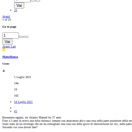
Vai
23
Avanti
1 of 23
Go to page
Vai
Avanti
Last
M
ManuRanca
Utente
1 Luglio 2021
246
19
165
18 Luglio 2021
#1
Buonasera ragazzi, mi chiamo Manuel ho 27 anni.
Fino a 3 anni fa avevo una folta chioma ( sempre con attaccatura alta e una rosa nella parte posteriore della t
Sono stato da un tricologo che mi ha consigliato una cura con delle gocce di idrocortisone ecc ecc, nella parte
Secondo voi cosa dovrei fare?