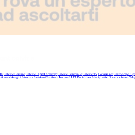
lli
Calvizie Comune
Calvizie Digital Academy
Calvizie Femminile
Calvizie TV
Calvizie.net
Canizie capelli gr
nti non chirurgici
Interviste
Ipertricosi/Irsutismo
Isolinea
LLLT
Per iniziare
Principi attivi
Ricerca e futuro
Telo