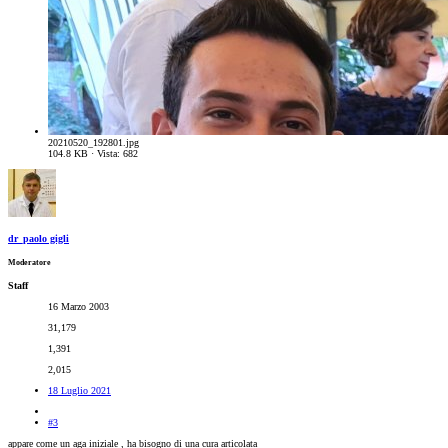
20210520_192801.jpg
104.8 KB · Vista: 682
dr_paolo gigli
Moderatore
Staff
16 Marzo 2003
31,179
1,391
2,015
18 Luglio 2021
#3
appare come un aga iniziale , ha bisogno di una cura articolata