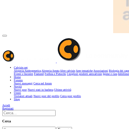
Calvizie.net
Alopecia Androgenetica
Alopecia Areata
Altre calvizie
Aree tematiche
Associazioni
Biologia dei cape
Eventi e Incontri
Featured
Forfora e Pidocchi
I migliori prodotti anticalvizie
Igiene e cura
Infoltime
Home
Forums
Nuovi messaggi
Cerca nel forum
Novità
Nuovi post
Nuovi stati in bacheca
Ultime attività
Utenti
Visitatori attuali
Nuovi post del profilo
Cerca post profilo
Shop
Accedi
Registrati
Cerca