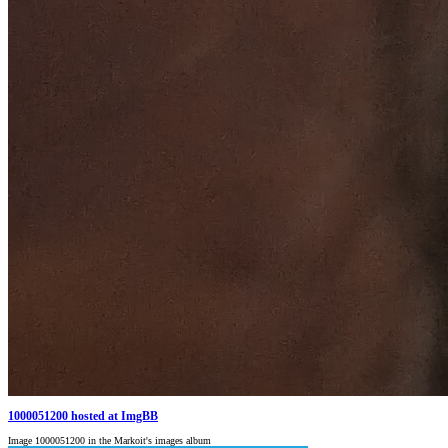
1000051200 hosted at ImgBB
Image 1000051200 in the Markoit's images album