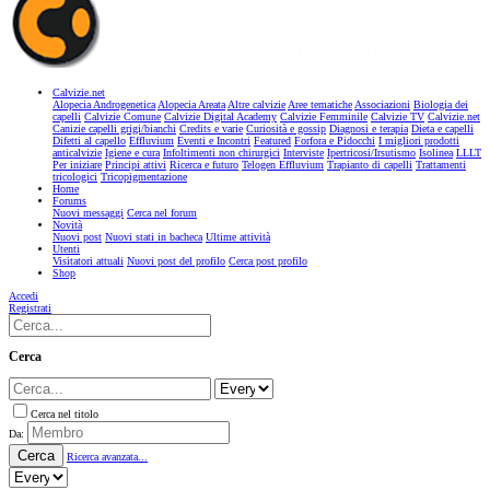
Calvizie.net
Alopecia Androgenetica
Alopecia Areata
Altre calvizie
Aree tematiche
Associazioni
Biologia dei
capelli
Calvizie Comune
Calvizie Digital Academy
Calvizie Femminile
Calvizie TV
Calvizie.net
Canizie capelli grigi/bianchi
Credits e varie
Curiosità e gossip
Diagnosi e terapia
Dieta e capelli
Difetti al capello
Effluvium
Eventi e Incontri
Featured
Forfora e Pidocchi
I migliori prodotti
anticalvizie
Igiene e cura
Infoltimenti non chirurgici
Interviste
Ipertricosi/Irsutismo
Isolinea
LLLT
Per iniziare
Principi attivi
Ricerca e futuro
Telogen Effluvium
Trapianto di capelli
Trattamenti
tricologici
Tricopigmentazione
Home
Forums
Nuovi messaggi
Cerca nel forum
Novità
Nuovi post
Nuovi stati in bacheca
Ultime attività
Utenti
Visitatori attuali
Nuovi post del profilo
Cerca post profilo
Shop
Accedi
Registrati
Cerca
Cerca nel titolo
Da:
Cerca
Ricerca avanzata...