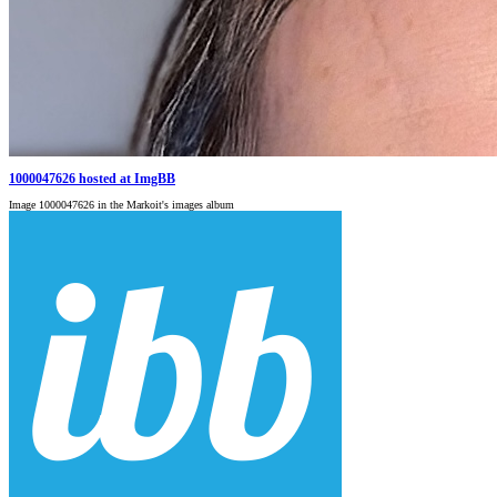
1000047626 hosted at ImgBB
Image 1000047626 in the Markoit's images album