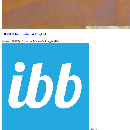
1000034161 hosted at ImgBB
Image 1000034161 in the Markoit's images album
ibb.co