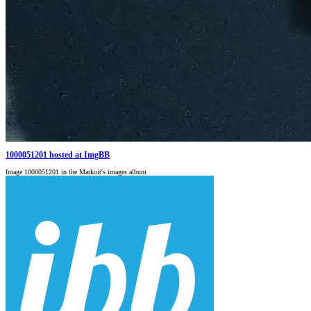
1000051201 hosted at ImgBB
Image 1000051201 in the Markoit's images album