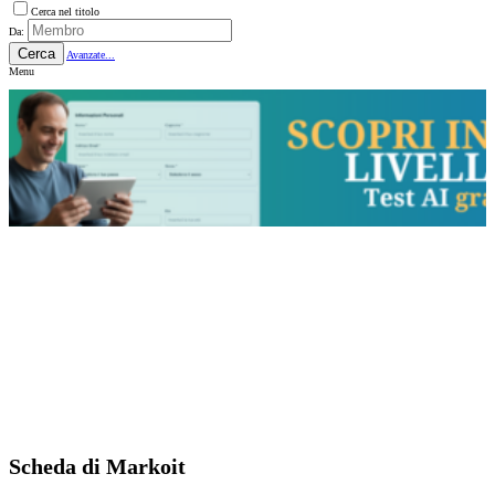
Cerca nel titolo
Da:
Cerca
Avanzate...
Menu
Scheda di Markoit