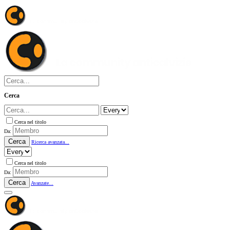
Cerca
Cerca nel titolo
Da:
Cerca
Ricerca avanzata...
Cerca nel titolo
Da:
Cerca
Avanzate...