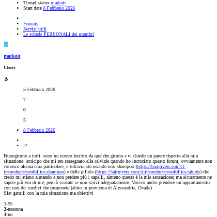
Thread starter
markoit
Start date
8 Febbraio 2026
Forums
Servizi utili
Le schede PERSONALI dei membri
M
markoit
Utente
5 Febbraio 2026
7
0
5
8 Febbraio 2026
#1
Buongiorno a tutti: sono un nuovo iscritto da qualche giorno e vi chiedo un parere rispetto alla mia
situazione: anticipo che mi ero rassegnato alla calvizie quando ho incrociato questo forum; ovviamente non
conosco alcuna cura particolare, e tuttavia sto usando uno shampoo (
https://hairgivers.com/it-
it/products/neofollics-shampoo
) e delle pillole (
https://hairgivers.com/it-it/products/neofollics-tablets
) che
credo mi stiano aiutando a non perdere più i capelli, almeno questa è la mia sensazione; ma sicuramente ne
sapere più voi di me, perciò scusate se non scrivi adeguatamente. Volevo anche prendere un appuntamento
con uno dei medici che proponete (abito in provicnia di Alessandria, Ovada)
Siat gentili con la mia situazione ma obiettivi
1
-55
2
-nessuna
3
-no