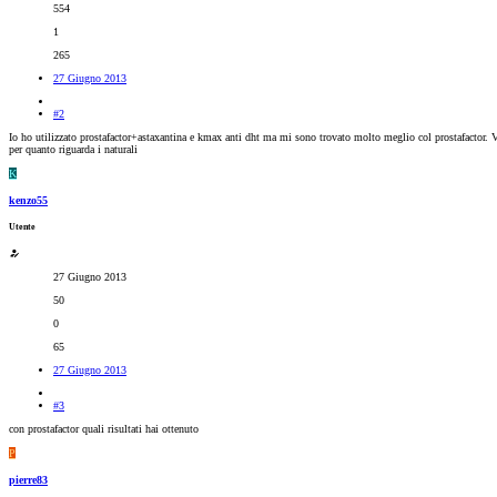
554
1
265
27 Giugno 2013
#2
Io ho utilizzato prostafactor+astaxantina e kmax anti dht ma mi sono trovato molto meglio col prostafactor. Vi
per quanto riguarda i naturali
K
kenzo55
Utente
27 Giugno 2013
50
0
65
27 Giugno 2013
#3
con prostafactor quali risultati hai ottenuto
P
pierre83