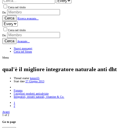
Cerca nel titolo
Da:
Cerca
Ricerca avanzata...
Cerca nel titolo
Da:
Cerca
Avanzate...
Nuovi messaggi
Cerca nel forum
Menu
qual'è il migliore integratore naturale anti dht
Thread starter
kenzo55
Start date
27 Giugno 2013
Forums
I migliori prodotti anticalvizie
Integratori, estratti naturali, vitamine & Co.
1
2
Avanti
1 of 2
Go to page