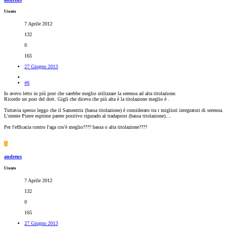
Utente
7 Aprile 2012
132
0
165
27 Giugno 2013
#6
Io avevo letto in più post che sarebbe meglio utilizzare la serenoa ad alta titolazione.
Ricordo un post del dott. Gigli che diceva che più alta è la titolazione meglio è .
Tuttavia spesso leggo che il Samentrix (bassa titolazione) è considerato tra i migliori integratori di serenoa.
L'utente Pierre esprime parere positivo rigurado al tradaprost (bassa titolazione)....
Per l'efficacia contro l'aga cos'è meglio???? bassa o alta titolazione????
A
andreus
Utente
7 Aprile 2012
132
0
165
27 Giugno 2013