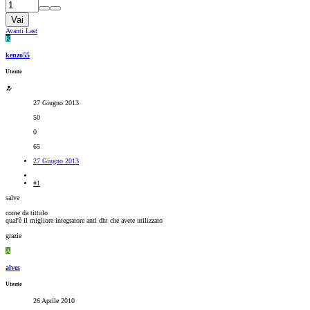
Vai
Avanti
Last
K
kenzo55
Utente
27 Giugno 2013
50
0
65
27 Giugno 2013
#1
salve
come da tittolo
qual'è il migliore integratore anti dht che avete utilizzato
grazie
A
alves
Utente
26 Aprile 2010