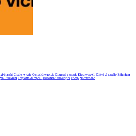
igi/bianchi
Credits e varie
Curiosità e gossip
Diagnosi e terapia
Dieta e capelli
Difetti al capello
Effluvium
gen Effluvium
Trapianto di capelli
Trattamenti tricologici
Tricopigmentazione