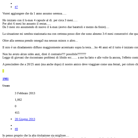
#7
Vorrei aggiungere che da 1 anno assumo serenoa.....
Ho iniziato con il k-max 4 capsule al di. per circa 3 mesi.....
Per altri 6 mesi ho assunto il restax.....
Da 3 mesi sto assumendo di nuovo il k-max (avevo due barattoli e mezzo da finire)....
La situazione mi sembra stazionaria ma con certezza posso dire che sono almeno 3-4 mesi consecutivi che qua
Oltre alla serenoa prendo omega3 ma nessun minox o altro...
Il mio è un diradamento diffuso maggiormente accentuato sopra la testa....ho 46 anni ed il tutto è iniziato co
Non ho avuto alcun sides anzi, direi il contrario!!!! possibile???????
Leggo di giovani che riscontrano problemi di libido ecc...... a me ha fatto e alle volte fa ancora, l'effetto contr
A prescindere che a 20/25 anni (ma anche dopo) il nostro amico deve viaggiare come una ferrari, per coloro che 
1
1981
Utente
3 Febbraio 2013
1,062
0
415
28 Giugno 2013
#8
Io penso proprio che la alta titolazione sia migliore....