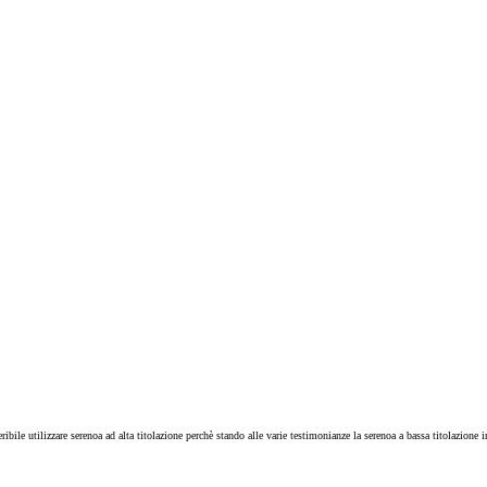
bile utilizzare serenoa ad alta titolazione perchè stando alle varie testimonianze la serenoa a bassa titolazione i