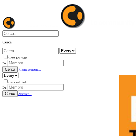
Cerca
Cerca nel titolo
Da:
Cerca
Ricerca avanzata...
Cerca nel titolo
Da:
Cerca
Avanzate...