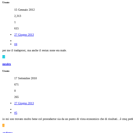
Utente
15 Gennaio 2012
2,313
1
615
27 Giugno 2013
#4
per me il tradaprost, ma anche il restax none era male.
M
mralex
Utente
17 Settembre 2010
671
0
265
27 Giugno 2013
#5
io mi son trovato molto bene col prostafactor sia da un punto di vista economico che di risultati...è cmq preferi
A
andreus