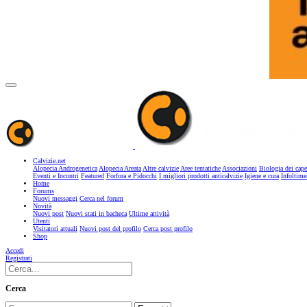
Calvizie.net
Alopecia Androgenetica
Alopecia Areata
Altre calvizie
Aree tematiche
Associazioni
Biologia dei cape
Eventi e Incontri
Featured
Forfora e Pidocchi
I migliori prodotti anticalvizie
Igiene e cura
Infoltime
Home
Forums
Nuovi messaggi
Cerca nel forum
Novità
Nuovi post
Nuovi stati in bacheca
Ultime attività
Utenti
Visitatori attuali
Nuovi post del profilo
Cerca post profilo
Shop
Accedi
Registrati
Cerca