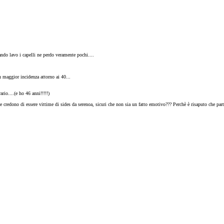
ndo lavo i capelli ne perdo veramente pochi....
n maggior incidenza attorno ai 40...
ario....(e ho 46 anni!!!!!)
credono di essere vittime di sides da serenoa, sicuri che non sia un fatto emotivo??? Perchè è risaputo che parte 