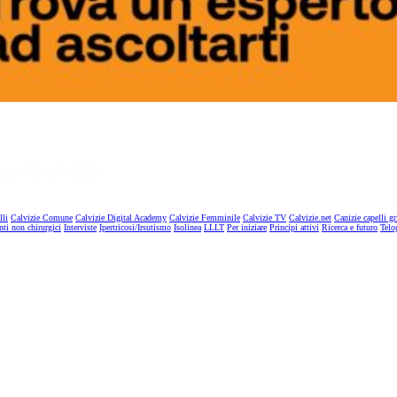
lli
Calvizie Comune
Calvizie Digital Academy
Calvizie Femminile
Calvizie TV
Calvizie.net
Canizie capelli gr
nti non chirurgici
Interviste
Ipertricosi/Irsutismo
Isolinea
LLLT
Per iniziare
Principi attivi
Ricerca e futuro
Telo