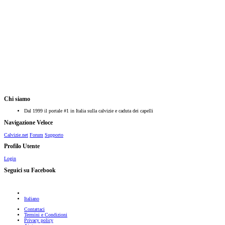
Chi siamo
Dal 1999 il portale #1 in Italia sulla calvizie e caduta dei capelli
Navigazione Veloce
Calvizie.net
Forum
Supporto
Profilo Utente
Login
Seguici su Facebook
Italiano
Contattaci
Termini e Condizioni
Privacy policy