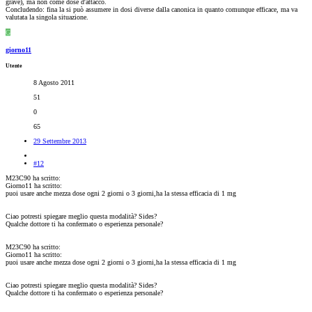
grave), ma non come dose d'attacco.
Concludendo: fina la si può assumere in dosi diverse dalla canonica in quanto comunque efficace, ma va
valutata la singola situazione.
G
giorno11
Utente
8 Agosto 2011
51
0
65
29 Settembre 2013
#12
M23C90 ha scritto:
Giorno11 ha scritto:
puoi usare anche mezza dose ogni 2 giorni o 3 giorni,ha la stessa efficacia di 1 mg
Ciao potresti spiegare meglio questa modalità? Sides?
Qualche dottore ti ha confermato o esperienza personale?
M23C90 ha scritto:
Giorno11 ha scritto:
puoi usare anche mezza dose ogni 2 giorni o 3 giorni,ha la stessa efficacia di 1 mg
Ciao potresti spiegare meglio questa modalità? Sides?
Qualche dottore ti ha confermato o esperienza personale?