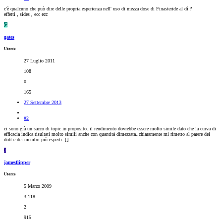
c'è qualcuno che può dire delle propria esperienza nell' uso di mezza dose di Finasteride al dì ?
effetti , sides , ecc ecc
G
gates
Utente
27 Luglio 2011
108
0
165
27 Settembre 2013
#2
ci sono già un sacco di topic in proposito..il rendimento dovrebbe essere molto simile dato che la curva di
efficacia indica risultati molto simili anche con quantità dimezzata..chiaramente mi rimetto al parere dei
dott e dei membri più esperti..[
]
J
jamesflipper
Utente
5 Marzo 2009
3,118
2
915