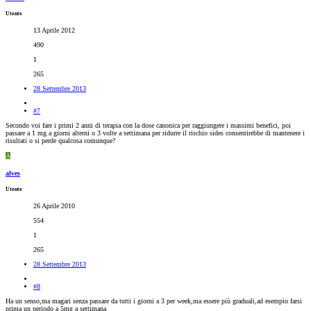
Utente
13 Aprile 2012
490
1
265
28 Settembre 2013
#7
Secondo voi fare i primi 2 anni di terapia con la dose canonica per raggiungere i massimi benefici, poi
passare a 1 mg a giorni alterni o 3 volte a settimana per ridurre il rischio sides consentirebbe di mantenere i
risultati o si perde qualcosa comunque?
A
alves
Utente
26 Aprile 2010
554
1
265
28 Settembre 2013
#8
Ha un senso,ma magari senza passare da tutti i giorni a 3 per week,ma essere più graduali,ad esempio farsi
prima un periodo a 5mg a settimana