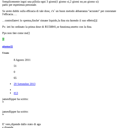
Semplicemente ingoi una pillola ogni 3 giorni(1 giorno si,2 giorni no,un giorno si)
parlo per esperienza personale.
Se avete dubbi sulla efficacia di tale dose, c'e´ un buon metodo abbastanza ''accurato'' per constatare
l'efficacia.....
...controllatevi lo sperma,finche' rimane liquido,la fina sta facendo il suo effetto[|)]
Ps: ieri ho ordinato la prima dose di RU58841,se funziona,smetto con la fina.
Pps:non fate come me[
]
G
giorno11
Utente
8 Agosto 2011
51
0
65
29 Settembre 2013
#13
jamesflipper ha scritto:
*
jamesflipper ha scritto:
*
E' vero,dipende dallo stato di aga
e dipende