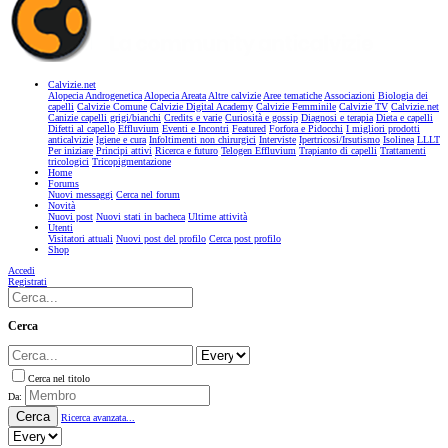
Calvizie.net
Alopecia Androgenetica
Alopecia Areata
Altre calvizie
Aree tematiche
Associazioni
Biologia dei
capelli
Calvizie Comune
Calvizie Digital Academy
Calvizie Femminile
Calvizie TV
Calvizie.net
Canizie capelli grigi/bianchi
Credits e varie
Curiosità e gossip
Diagnosi e terapia
Dieta e capelli
Difetti al capello
Effluvium
Eventi e Incontri
Featured
Forfora e Pidocchi
I migliori prodotti
anticalvizie
Igiene e cura
Infoltimenti non chirurgici
Interviste
Ipertricosi/Irsutismo
Isolinea
LLLT
Per iniziare
Principi attivi
Ricerca e futuro
Telogen Effluvium
Trapianto di capelli
Trattamenti
tricologici
Tricopigmentazione
Home
Forums
Nuovi messaggi
Cerca nel forum
Novità
Nuovi post
Nuovi stati in bacheca
Ultime attività
Utenti
Visitatori attuali
Nuovi post del profilo
Cerca post profilo
Shop
Accedi
Registrati
Cerca
Cerca nel titolo
Da:
Cerca
Ricerca avanzata...