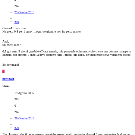
265
25 Ottobre 2013
#19
Giorno11 ha scritto:
Ho preso 0,5 per 1 anno.....ogni tre giorni,e non ho perso niente.
Anzi,
sai che ti dico?
0,5 gm ogni 5 giorni ,sarebbe efficace uguale, mia personale opinione,ovvio che se una persona ha appena
iniziato, per almeno 1 anno la deve prendere tutti i giorni, ma dopo, per mantenere serve veramente poco[
]
Sei fortunato!
B
bret hart
Utente
19 Agosto 2005
261
0
265
26 Ottobre 2013
#20
Bha. Io penso che il ragionamento dovrebbe essere l esatto contrario, dopo 4 5 anni aumentare la dose per