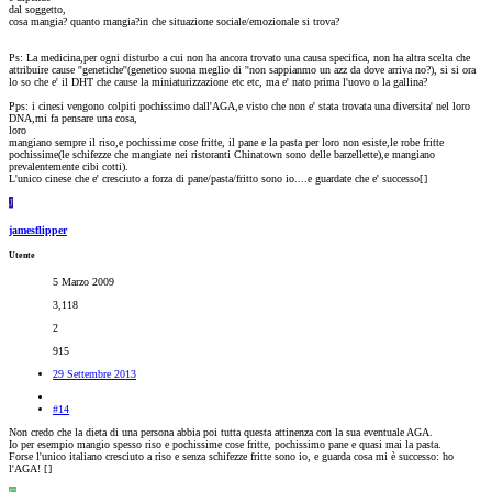
dal soggetto,
cosa mangia? quanto mangia?in che situazione sociale/emozionale si trova?
Ps: La medicina,per ogni disturbo a cui non ha ancora trovato una causa specifica, non ha altra scelta che
attribuire cause ''genetiche''(genetico suona meglio di ''non sappianmo un azz da dove arriva no?), si si ora
lo so che e' il DHT che cause la miniaturizzazione etc etc, ma e' nato prima l'uovo o la gallina?
Pps: i cinesi vengono colpiti pochissimo dall'AGA,e visto che non e' stata trovata una diversita' nel loro
DNA,mi fa pensare una cosa,
loro
mangiano sempre il riso,e pochissime cose fritte, il pane e la pasta per loro non esiste,le robe fritte
pochissime(le schifezze che mangiate nei ristoranti Chinatown sono delle barzellette),e mangiano
prevalentemente cibi cotti).
L'unico cinese che e' cresciuto a forza di pane/pasta/fritto sono io....e guardate che e' successo[
]
J
jamesflipper
Utente
5 Marzo 2009
3,118
2
915
29 Settembre 2013
#14
Non credo che la dieta di una persona abbia poi tutta questa attinenza con la sua eventuale AGA.
Io per esempio mangio spesso riso e pochissime cose fritte, pochissimo pane e quasi mai la pasta.
Forse l'unico italiano cresciuto a riso e senza schifezze fritte sono io, e guarda cosa mi è successo: ho
l'AGA! [
]