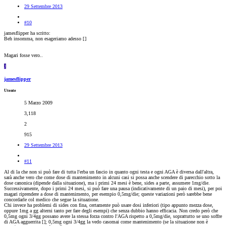
29 Settembre 2013
#10
jamesflipper ha scritto:
Beh insomma, non esageriamo adesso [
]
Magari fosse vero..
J
jamesflipper
Utente
5 Marzo 2009
3,118
2
915
29 Settembre 2013
#11
Al di la che non si può fare di tutta l'erba un fascio in quanto ogni testa e ogni AGA è diversa dall'altra,
sarà anche vero che come dose di mantenimento in alcuni casi si possa anche scendere di parecchio sotto la
dose canonica (dipende dalla situazione), ma i primi 24 mesi è bene, sides a parte, assumere 1mg/die.
Successivamente, dopo i primi 24 mesi, si può fare una pausa (indicativamente di un paio di mesi), per poi
magari riprendere a dose di mantenimento, per esempio 0,5mg/die; queste variazioni però sarebbe bene
concordarle col medico che segue la situazione.
Chi invece ha problemi di sides con fina, certamente può usare dosi inferiori (tipo appunto mezza dose,
oppure 1mg a gg alterni tanto per fare degli esempi) che senza dubbio hanno efficacia. Non credo però che
0,5mg ogni 3/4gg possano avere la stessa forza contro l'AGA rispetto a 0,5mg/die, soprattutto se uno soffre
di AGA agguerrita [
]; 0,5mg ogni 3/4gg la vedo casomai come mantenimento (se la situazione non è