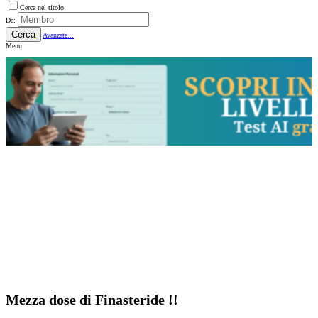
Cerca nel titolo
Da:
Cerca
Avanzate...
Menu
Mezza dose di Finasteride !!