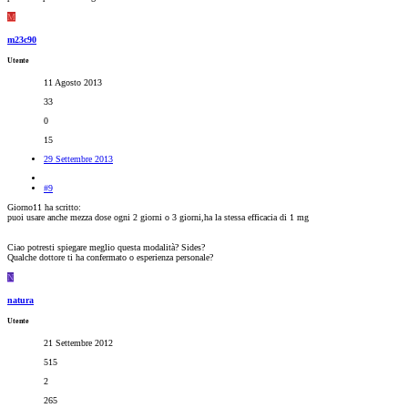
M
m23c90
Utente
11 Agosto 2013
33
0
15
29 Settembre 2013
#9
Giorno11 ha scritto:
puoi usare anche mezza dose ogni 2 giorni o 3 giorni,ha la stessa efficacia di 1 mg
Ciao potresti spiegare meglio questa modalità? Sides?
Qualche dottore ti ha confermato o esperienza personale?
N
natura
Utente
21 Settembre 2012
515
2
265