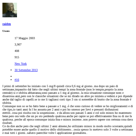
raiden
Utente
17 Maggio 2003
3,907
408
915
New York
30 Settembre 2013
#16
I primi di settembre ho iniziato con 5 mg/8 quindi circa 0,6 mg al giorno..ma dopo un paio di
settimane,impaurito dal fatto che negli ultimi tempi la zona frontale (non le tempie,proprio la zona
centrale) si e sfoltita abbastanza,sono passato a 1 mg al giormo..la mia situazione comunque nom e
disastrosa anzi,pero son le classiche situazioni che se mi dirado un altro po iniziera a vedersi.e poi dipende
anche dal taglio di capelli.se io me li tagliassi corti tipo 3 cm si noterebbe di brutto che la zona frontale é
sfoltita.
Comunque non so se ho fatto bene a passare a 1 mg..é che sono curioso di vedere se ho miglioramenti e di
che tipo,io tanti anni fa l ho assunta per 2 anni e poi ho smesso per lievi e presunti disfunzioni
erettili..cosa poi risolta con la sospensione.. e da allora son passati 5 anni e col solo minox ho mantenuto
bene.pero ora vedo che un po sto perdendo qualcosa.anche per capire se poi effettivamente fina su di me fa
qualcosa..perche all epoca comunque inizia fina e minox insieme..non potevo sapere con certezza cosa dava
risultati.
Ce da dire anche pero che negli ultimi 2 anni almeno,ho utilizzato minox in modo molto scostante,quindi
potrebbe essere anche quello il motivo dello sfoltimento...ossia spesso lo mettevo solo 3 volte a settimana
e mai tutti i giorni..saltavo parecchie volte l applicazione giornaliera..