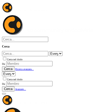
Cerca
Cerca nel titolo
Da:
Cerca
Ricerca avanzata...
Cerca nel titolo
Da:
Cerca
Avanzate...