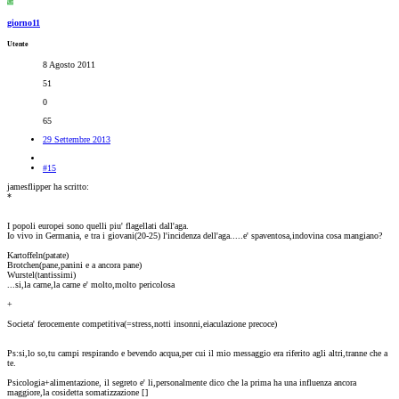
G
giorno11
Utente
8 Agosto 2011
51
0
65
29 Settembre 2013
#15
jamesflipper ha scritto:
*
I popoli europei sono quelli piu' flagellati dall'aga.
Io vivo in Germania, e tra i giovani(20-25) l'incidenza dell'aga.....e' spaventosa,indovina cosa mangiano?
Kartoffeln(patate)
Brotchen(pane,panini e a ancora pane)
Wurstel(tantissimi)
...si,la carne,la carne e' molto,molto pericolosa
+
Societa' ferocemente competitiva(=stress,notti insonni,eiaculazione precoce)
Ps:si,lo so,tu campi respirando e bevendo acqua,per cui il mio messaggio era riferito agli altri,tranne che a
te.
Psicologia+alimentazione, il segreto e' li,personalmente dico che la prima ha una influenza ancora
maggiore,la cosidetta somatizzazione [
]