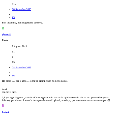
915
28 Settembre 2013
#5
Beh insomma, non esageriamo adesso [
]
G
giorno11
Utente
8 Agosto 2011
51
0
65
28 Settembre 2013
#6
Ho preso 0,5 per 1 anno.....ogni tre giorni,e non ho perso niente.
Anzi,
sai che ti dico?
0,5 gm ogni 5 giorni ,sarebbe efficace uguale, mia personale opinione,ovvio che se una persona ha appena
iniziato, per almeno 1 anno la deve prendere tutti i giorni, ma dopo, per mantenere serve veramente poco[
]
F
foxtr•t