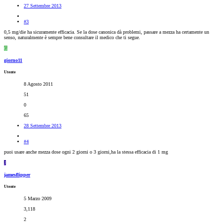
27 Settembre 2013
#3
0,5 mg/die ha sicuramente efficacia. Se la dose canonica dà problemi, passare a mezza ha certamente un
senso, naturalmente è sempre bene consultare il medico che ti segue.
G
giorno11
Utente
8 Agosto 2011
51
0
65
28 Settembre 2013
#4
puoi usare anche mezza dose ogni 2 giorni o 3 giorni,ha la stessa efficacia di 1 mg
J
jamesflipper
Utente
5 Marzo 2009
3,118
2