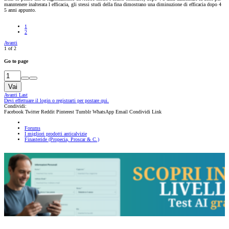
manntenere inalterata l efficacia, gli stessi studi della fina dimostrano una diminuzione di efficacia dopo 4
5 anni appunto.
1
2
Avanti
1 of 2
Go to page
Vai
Avanti
Last
Devi effettuare il login o registrarti per postare qui.
Condividi:
Facebook
Twitter
Reddit
Pinterest
Tumblr
WhatsApp
Email
Condividi
Link
Forums
I migliori prodotti anticalvizie
Finasteride (Propecia, Proscar & C.)