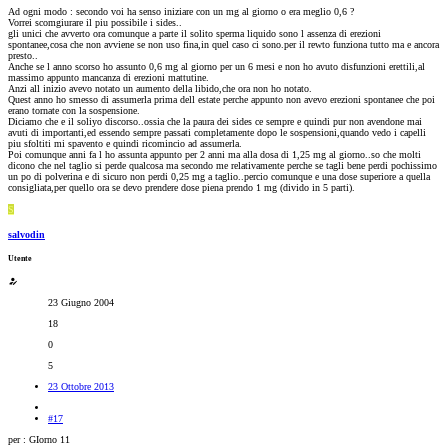
Ad ogni modo : secondo voi ha senso iniziare con un mg al giorno o era meglio 0,6 ?
Vorrei scomgiurare il piu possibile i sides..
gli unici che avverto ora comunque a parte il solito sperma liquido sono l assenza di erezioni
spontanee,cosa che non avviene se non uso fina,in quel caso ci sono.per il rewto funziona tutto ma e ancora
presto..
Anche se l anno scorso ho assunto 0,6 mg al giorno per un 6 mesi e non ho avuto disfunzioni erettili,al
massimo appunto mancanza di erezioni mattutine.
Anzi all inizio avevo notato un aumento della libido,che ora non ho notato.
Quest anno ho smesso di assumerla prima dell estate perche appunto non avevo erezioni spontanee che poi
erano tornate con la sospensione.
Diciamo che e il soliyo discorso..ossia che la paura dei sides ce sempre e quindi pur non avendone mai
avuti di importanti,ed essendo sempre passati completamente dopo le sospensioni,quando vedo i capelli
piu sfoltiti mi spavento e quindi ricomincio ad assumerla.
Poi comunque anni fa l ho assunta appunto per 2 anni ma alla dosa di 1,25 mg al giorno..so che molti
dicono che nel taglio si perde qualcosa ma secondo me relativamente perche se tagli bene perdi pochissimo
un po di polverina e di sicuro non perdi 0,25 mg a taglio..percio comunque e una dose superiore a quella
consigliata,per quello ora se devo prendere dose piena prendo 1 mg (divido in 5 parti).
S
salvodin
Utente
23 Giugno 2004
18
0
5
23 Ottobre 2013
#17
per : GIorno 11