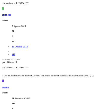
che sarebbe la RU58841???
G
giorno11
Utente
8 Agosto 2011
51
0
65
23 Ottobre 2013
#18
salvodin ha scritto:
per : GIorno 11
che sarebbe la RU58841???
Ciao, fai una ricerca su internet, e cerca nei forum stranieri (hairlosstalk,baldtruthtalk etc...) [
]
N
natura
Utente
21 Settembre 2012
515
2