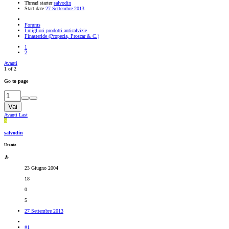
Thread starter
salvodin
Start date
27 Settembre 2013
Forums
I migliori prodotti anticalvizie
Finasteride (Propecia, Proscar & C.)
1
2
Avanti
1 of 2
Go to page
Vai
Avanti
Last
S
salvodin
Utente
23 Giugno 2004
18
0
5
27 Settembre 2013
#1