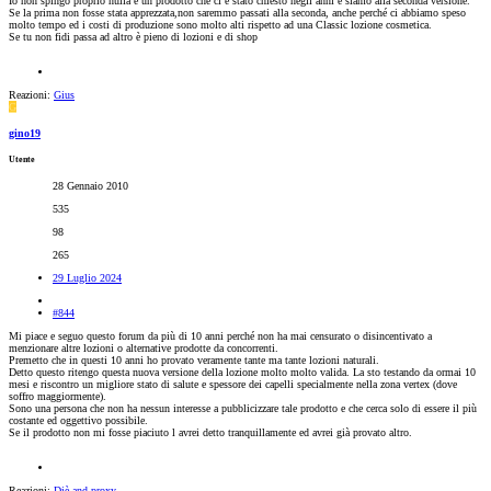
Io non spingo proprio nulla è un prodotto che ci è stato chiesto negli anni e siamo alla seconda versione.
Se la prima non fosse stata apprezzata,non saremmo passati alla seconda, anche perché ci abbiamo speso
molto tempo ed i costi di produzione sono molto alti rispetto ad una Classic lozione cosmetica.
Se tu non fidi passa ad altro è pieno di lozioni e di shop
Reazioni:
Gius
G
gino19
Utente
28 Gennaio 2010
535
98
265
29 Luglio 2024
#844
Mi piace e seguo questo forum da più di 10 anni perché non ha mai censurato o disincentivato a
menzionare altre lozioni o alternative prodotte da concorrenti.
Premetto che in questi 10 anni ho provato veramente tante ma tante lozioni naturali.
Detto questo ritengo questa nuova versione della lozione molto molto valida. La sto testando da ormai 10
mesi e riscontro un migliore stato di salute e spessore dei capelli specialmente nella zona vertex (dove
soffro maggiormente).
Sono una persona che non ha nessun interesse a pubblicizzare tale prodotto e che cerca solo di essere il più
costante ed oggettivo possibile.
Se il prodotto non mi fosse piaciuto l avrei detto tranquillamente ed avrei già provato altro.
Reazioni:
Diè
and
proxy