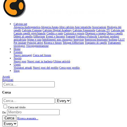
Calvizie.net
Alopecia Androgenetica
Alopecia Areata
Altre calvizie
Aree tematiche
Associazioni
Biologia dei
capelli
Calvizie Comune
Calvizie Digital Academy
Calvizie Femminile
Calvizie TV
Calvizie.net
Canizie capelli grigi/bianchi
Credits e varie
Curiosità e gossip
Diagnosi e terapia
Dieta e capelli
Difetti al capello
Effluvium
Eventi e Incontri
Featured
Forfora e Pidocchi
I migliori prodotti
anticalvizie
Igiene e cura
Infoltimenti non chirurgici
Interviste
Ipertricosi/Irsutismo
Isolinea
LLLT
Per iniziare
Principi attivi
Ricerca e futuro
Telogen Effluvium
Trapianto di capelli
Trattamenti
tricologici
Tricopigmentazione
Home
Forums
Nuovi messaggi
Cerca nel forum
Novità
Nuovi post
Nuovi stati in bacheca
Ultime attività
Utenti
Visitatori attuali
Nuovi post del profilo
Cerca post profilo
Shop
Accedi
Registrati
Cerca
Cerca nel titolo
Da:
Cerca
Ricerca avanzata...