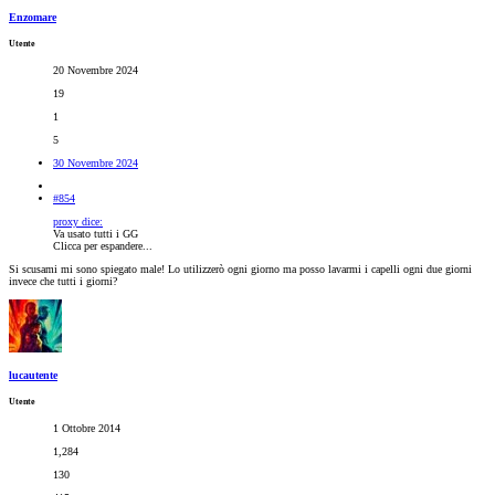
Enzomare
Utente
20 Novembre 2024
19
1
5
30 Novembre 2024
#854
proxy dice:
Va usato tutti i GG
Clicca per espandere...
Si scusami mi sono spiegato male! Lo utilizzerò ogni giorno ma posso lavarmi i capelli ogni due giorni
invece che tutti i giorni?
lucautente
Utente
1 Ottobre 2014
1,284
130