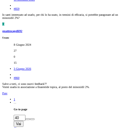
#859
Io sarei interessato ad usarlo, per chi lo ha usato, in termini di efficacia, si potrebbe paragonare ad un
minoxidil 2%?
Q
quattrocapelli92
Utente
8 Giugno 2024
27
0
15
3 Giugno 2026
#860
Salve a tutti, ci sono nuovi feedback??
Vorrei usarla in associazione a finasteride topica, al posto del minoxidil 2%.
Prev
1
...
Go to page
Vai