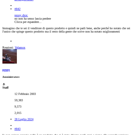
#842
proxy dice:
no non ha senso lascia perdere
Clicca per espandere...
Immagino che te sei il venditore di questo prodotto e quindi ne parli bene, anche perché ho notato che sei
l'unico che spinge questo prodotto ma il resto della gente che scrive non ha notato miglioramenti
Reazioni:
Velamox
proxy
Amministratore
Staff
12 Febbraio 2003
59,383
9,573
2,015
28 Luglio 2024
#843