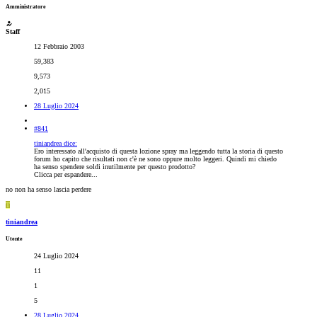
Amministratore
Staff
12 Febbraio 2003
59,383
9,573
2,015
28 Luglio 2024
#841
tiniandrea dice:
Ero interessato all'acquisto di questa lozione spray ma leggendo tutta la storia di questo
forum ho capito che risultati non c'è ne sono oppure molto leggeri. Quindi mi chiedo
ha senso spendere soldi inutilmente per questo prodotto?
Clicca per espandere...
no non ha senso lascia perdere
T
tiniandrea
Utente
24 Luglio 2024
11
1
5
28 Luglio 2024