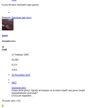
Si,ma dovresti utilizzarlo ogni giorno
Reazioni:
Enzomare
and
proxy
proxy
Amministratore
Staff
12 Febbraio 2003
59,383
9,573
2,015
30 Novembre 2024
#853
Enzomare dice:
Grazie mille proxy! Quindi ad esempio se la metto lunedì sera posso lavarli
tranquillamente mercoledi?
Clicca per espandere...
Va usato tutti i GG
E