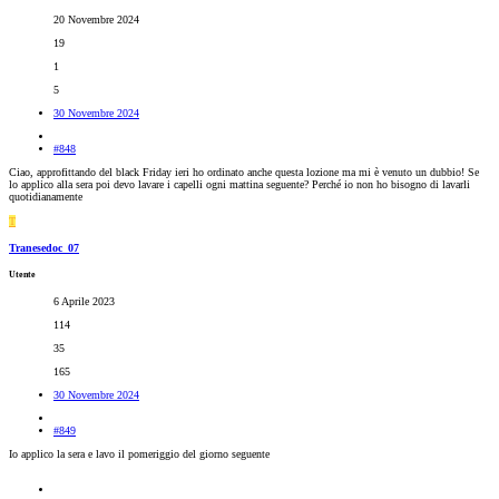
20 Novembre 2024
19
1
5
30 Novembre 2024
#848
Ciao, approfittando del black Friday ieri ho ordinato anche questa lozione ma mi è venuto un dubbio! Se
lo applico alla sera poi devo lavare i capelli ogni mattina seguente? Perché io non ho bisogno di lavarli
quotidianamente
T
Tranesedoc_07
Utente
6 Aprile 2023
114
35
165
30 Novembre 2024
#849
Io applico la sera e lavo il pomeriggio del giorno seguente