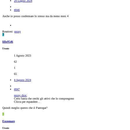
29 Luglio 2024
#846
Anche io posso confermare lo stesso ma da meno mesi 4
Reazioni:
proxy
L
lillo9546
Utente
1 Agosto 2023
62
1
65
4 Agosto 2024
#847
proxy dice:
Certo basta che cerchi gli attivi che lo compongono
Clicca per espandere...
Quindi meglio questo che il Pantogar?
E
Enzomare
Utente