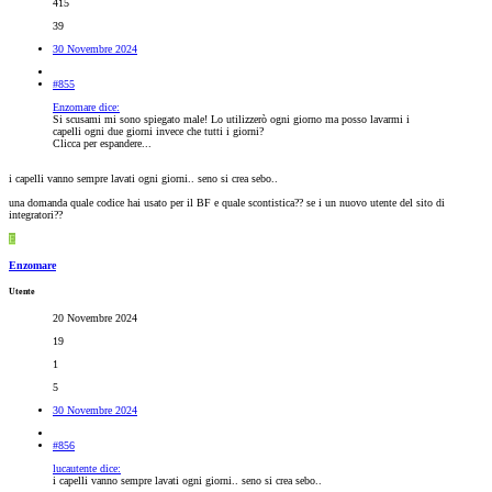
415
39
30 Novembre 2024
#855
Enzomare dice:
Si scusami mi sono spiegato male! Lo utilizzerò ogni giorno ma posso lavarmi i
capelli ogni due giorni invece che tutti i giorni?
Clicca per espandere...
i capelli vanno sempre lavati ogni giorni.. seno si crea sebo..
una domanda quale codice hai usato per il BF e quale scontistica?? se i un nuovo utente del sito di
integratori??
E
Enzomare
Utente
20 Novembre 2024
19
1
5
30 Novembre 2024
#856
lucautente dice:
i capelli vanno sempre lavati ogni giorni.. seno si crea sebo..