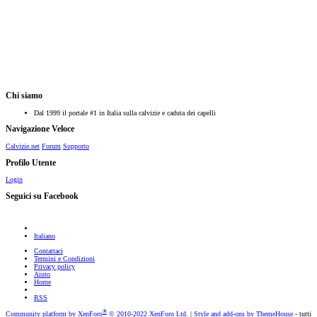
Chi siamo
Dal 1999 il portale #1 in Italia sulla calvizie e caduta dei capelli
Navigazione Veloce
Calvizie.net
Forum
Supporto
Profilo Utente
Login
Seguici su Facebook
Italiano
Contattaci
Termini e Condizioni
Privacy policy
Aiuto
Home
RSS
®
Community platform by XenForo
© 2010-2022 XenForo Ltd.
|
Style and add-ons by ThemeHouse
- tutti