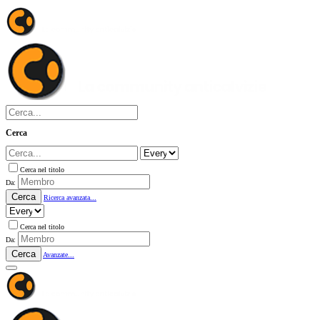
Cerca
Cerca nel titolo
Da:
Cerca
Ricerca avanzata...
Cerca nel titolo
Da:
Cerca
Avanzate...