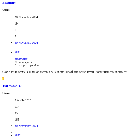
Enzomare
Utente
20 Novembre 2024
19
1
5
30 Novembre 2024
#851
proxy dice:
No non sporca
Clicca per espandere...
Grazie mille proxy! Quindi ad esempio se la metto lunedì sera posso lavarli tranquillamente mercoledi?
T
Tranesedoc_07
Utente
6 Aprile 2023
114
35
165
30 Novembre 2024
#852