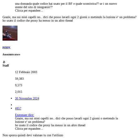
una domanda quale codice hai usato per il BF e quale scontistica?? se i un nuovo
utente del sito di integratori??
Clicca per espandere...
Grazie, ma sui miei capelli no.. dici che posso lavarli ogni 2 giorni o mettendo la lozione e‘ un problema?
ho usato il codice che proxy ha messo in un altro thread
proxy
Amministratore
Staff
12 Febbraio 2003
59,383
9,573
2,015
30 Novembre 2024
#857
Enzomare dice:
Grazie, ma sui miei capelli no.. dici che posso lavarli ogni 2 giorni o mettendo la
lozione e‘ un problema?
ho usato il codice che proxy ha messo in un altro thread
Clicca per espandere...
Non sporca quindi devi valutare tu con l'utilizzo