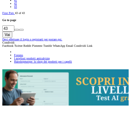
41
42
43
First
Prev
43 of 43
Go to page
Vai
Devi effettuare il login o registrarti per postare qui.
Condividi:
Facebook
Twitter
Reddit
Pinterest
Tumblr
WhatsApp
Email
Condividi
Link
Forums
I migliori prodotti anticalvizie
Hairshopeurope: lo shop dei prodotti per i capelli