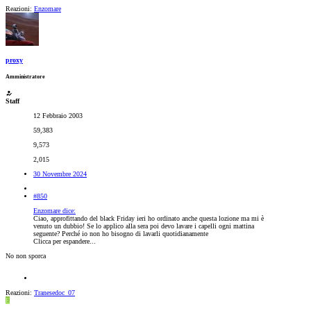
Reazioni:
Enzomare
proxy
Amministratore
Staff
12 Febbraio 2003
59,383
9,573
2,015
30 Novembre 2024
#850
Enzomare dice:
Ciao, approfittando del black Friday ieri ho ordinato anche questa lozione ma mi è
venuto un dubbio! Se lo applico alla sera poi devo lavare i capelli ogni mattina
seguente? Perché io non ho bisogno di lavarli quotidianamente
Clicca per espandere...
No non sporca
Reazioni:
Tranesedoc_07
E