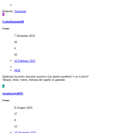
Reazioni:
Enzomare
G
Gattodimarmo86
Utente
7 Dicembre 2024
65
6
65
16 Febbraio 2025
#858
Qualcuno ha avuto riscontro positivo con questo prodotto? e se si,dove?
Tempie, front, vertex, foltezza dei capelli in generale.
Q
quattrocapelli92
Utente
8 Giugno 2024
27
0
15
19 Dicembre 2025