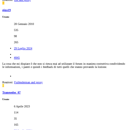
G
gino19
Utente
28 Gennaio 2010
535
98
265
29 Luglio 2024
#845
La cosa che mi dispiace è che non si riesca mai ad utilizzare il forum in maniera costruttiva condividendo
le informazioni, i pareri e quindi i feedback di tutti quelli che stanno provando la lozione.
Reazioni:
Fuifenderman
and
proxy
T
Tranesedoc_07
Utente
6 Aprile 2023
114
35
165