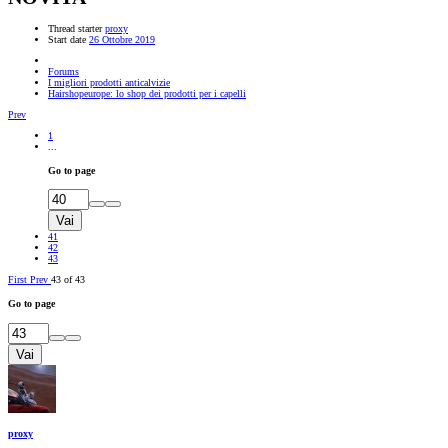
Thread starter
proxy
Start date
26 Ottobre 2019
Forums
I migliori prodotti anticalvizie
Hairshopeurope: lo shop dei prodotti per i capelli
Prev
1
...
Go to page
Vai
41
42
43
First
Prev
43 of 43
Go to page
Vai
proxy