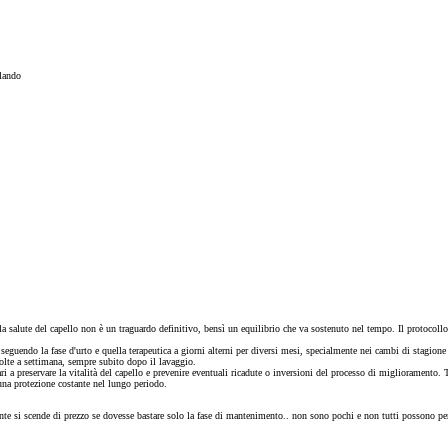
rlando
la salute del capello non è un traguardo definitivo, bensì un equilibrio che va sostenuto nel tempo. Il protocollo 
seguendo la fase d'urto e quella terapeutica a giorni alterni per diversi mesi, specialmente nei cambi di stagione o
volte a settimana, sempre subito dopo il lavaggio.
ri a preservare la vitalità del capello e prevenire eventuali ricadute o inversioni del processo di miglioramento. 
 una protezione costante nel lungo periodo.
e si scende di prezzo se dovesse bastare solo la fase di mantenimento.. non sono pochi e non tutti possono per