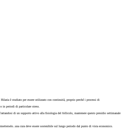
Hilaria è studiato per essere utilizzato con continuità, proprio perché i processi di
 in periodi di particolare stress.
Trattandosi di un supporto attivo alla fisiologia del follicolo, mantenere questo presidio settimanale
metterselo..una cura deve essere sostenibile sul lungo periodo dal punto di vista economico.