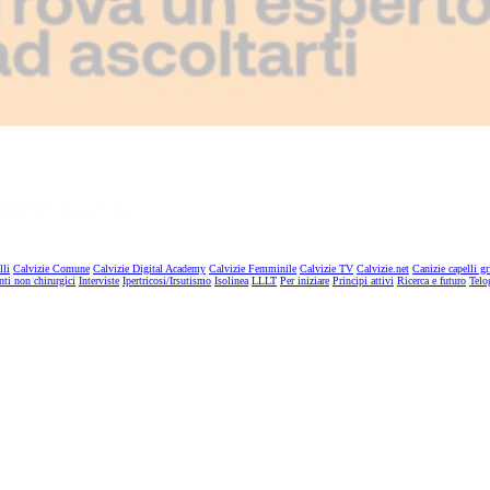
lli
Calvizie Comune
Calvizie Digital Academy
Calvizie Femminile
Calvizie TV
Calvizie.net
Canizie capelli gr
nti non chirurgici
Interviste
Ipertricosi/Irsutismo
Isolinea
LLLT
Per iniziare
Principi attivi
Ricerca e futuro
Telo