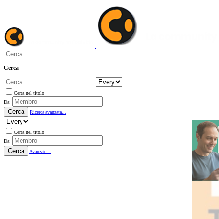
Cerca
Cerca nel titolo
Da:
Cerca
Ricerca avanzata...
Cerca nel titolo
Da:
Cerca
Avanzate...