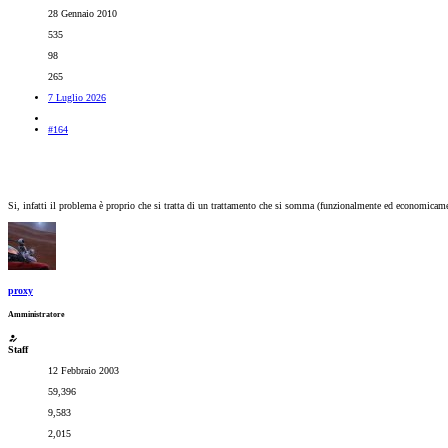
28 Gennaio 2010
535
98
265
7 Luglio 2026
#164
Si, infatti il problema è proprio che si tratta di un trattamento che si somma (funzionalmente ed economicamente
proxy
Amministratore
Staff
12 Febbraio 2003
59,396
9,583
2,015