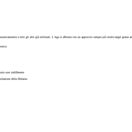
nomicamente) a tutti gli altri già utilizzati. L Aga si affronta con un approccio sempre più multi-target grazie a
tetico
orto non indifferente
molazione della Melania