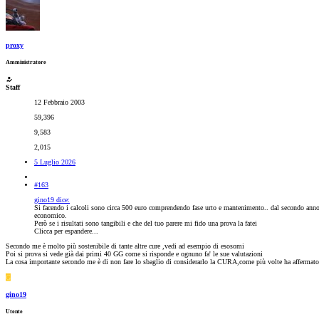
proxy
Amministratore
Staff
12 Febbraio 2003
59,396
9,583
2,015
5 Luglio 2026
#163
gino19 dice:
Si facendo i calcoli sono circa 500 euro comprendendo fase urto e mantenimento.. dal secondo anno 
economico.
Però se i risultati sono tangibili e che del tuo parere mi fido una prova la fatei
Clicca per espandere...
Secondo me è molto più sostenibile di tante altre cure ,vedi ad esempio di esosomi
Poi si prova si vede già dai primi 40 GG come si risponde e ognuno fa' le sue valutazioni
La cosa importante secondo me è di non fare lo sbaglio di considerarlo la CURA,come più volte ha affermato a
G
gino19
Utente