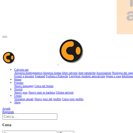
Calvizie.net
Alopecia Androgenetica
Alopecia Areata
Altre calvizie
Aree tematiche
Associazioni
Biologia dei cape
Eventi e Incontri
Featured
Forfora e Pidocchi
I migliori prodotti anticalvizie
Igiene e cura
Infoltime
Home
Forums
Nuovi messaggi
Cerca nel forum
Novità
Nuovi post
Nuovi stati in bacheca
Ultime attività
Utenti
Visitatori attuali
Nuovi post del profilo
Cerca post profilo
Shop
Accedi
Registrati
Cerca