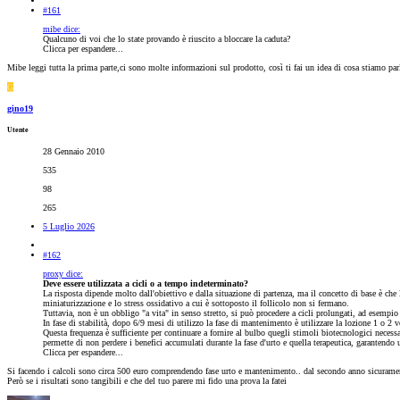
#161
mibe dice:
Qualcuno di voi che lo state provando è riuscito a bloccare la caduta?
Clicca per espandere...
Mibe leggi tutta la prima parte,ci sono molte informazioni sul prodotto, così ti fai un idea di cosa stiamo pa
G
gino19
Utente
28 Gennaio 2010
535
98
265
5 Luglio 2026
#162
proxy dice:
Deve essere utilizzata a cicli o a tempo indeterminato?
La risposta dipende molto dall'obiettivo e dalla situazione di partenza, ma il concetto di base è che 
miniaturizzazione e lo stress ossidativo a cui è sottoposto il follicolo non si fermano.
Tuttavia, non è un obbligo "a vita" in senso stretto, si può procedere a cicli prolungati, ad esempio 
In fase di stabilità, dopo 6/9 mesi di utilizzo la fase di mantenimento è utilizzare la lozione 1 o 2 
Questa frequenza è sufficiente per continuare a fornire al bulbo quegli stimoli biotecnologici necessa
permette di non perdere i benefici accumulati durante la fase d'urto e quella terapeutica, garantendo
Clicca per espandere...
Si facendo i calcoli sono circa 500 euro comprendendo fase urto e mantenimento.. dal secondo anno sicurament
Però se i risultati sono tangibili e che del tuo parere mi fido una prova la fatei