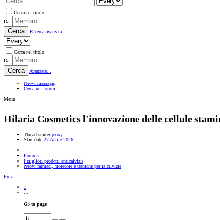
Cerca nel titolo
Da:
Cerca
Ricerca avanzata...
Cerca nel titolo
Da:
Cerca
Avanzate...
Nuovi messaggi
Cerca nel forum
Menu
Hilaria Cosmetics l'innovazione delle cellule stamin
Thread starter
proxy
Start date
27 Aprile 2026
Forums
I migliori prodotti anticalvizie
Nuovi farmaci, molecole e tecniche per la calvizie
Prev
1
...
Go to page