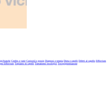
igi/bianchi
Credits e varie
Curiosità e gossip
Diagnosi e terapia
Dieta e capelli
Difetti al capello
Effluvium
gen Effluvium
Trapianto di capelli
Trattamenti tricologici
Tricopigmentazione