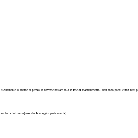
sicuramente si scende di prezzo se dovesse bastare solo la fase di mantenimento.. non sono pochi e non tutti po
nche la dottoressa(cosa che la maggior parte non fa')