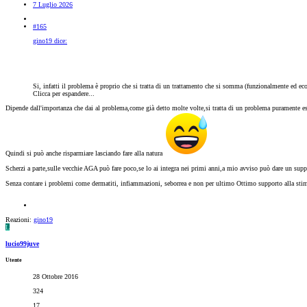
7 Luglio 2026
#165
gino19 dice:
Si, infatti il problema è proprio che si tratta di un trattamento che si somma (funzionalmente ed eco
Clicca per espandere...
Dipende dall'importanza che dai al problema,come già detto molte volte,si tratta di un problema puramente es
Quindi si può anche risparmiare lasciando fare alla natura
Scherzi a parte,sulle vecchie AGA può fare poco,se lo ai integra nei primi anni,a mio avviso può dare un supp
Senza contare i problemi come dermatiti, infiammazioni, seborrea e non per ultimo Ottimo supporto alla sti
Reazioni:
gino19
L
lucio99juve
Utente
28 Ottobre 2016
324
17