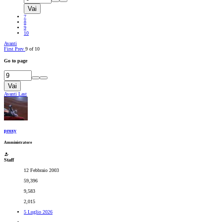
Vai
7
8
9
10
Avanti
First
Prev
9 of 10
Go to page
Vai
Avanti
Last
proxy
Amministratore
Staff
12 Febbraio 2003
59,396
9,583
2,015
5 Luglio 2026