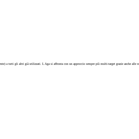
) a tutti gli altri già utilizzati. L Aga si affronta con un approccio sempre più multi-target grazie anche alle n