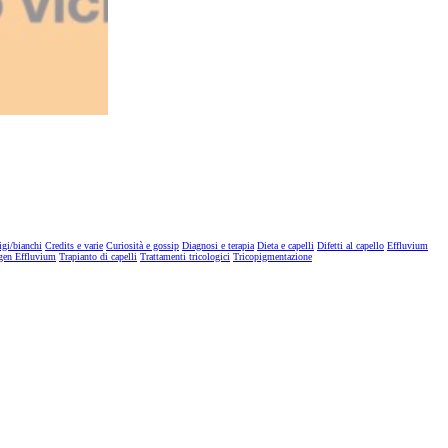
igi/bianchi
Credits e varie
Curiosità e gossip
Diagnosi e terapia
Dieta e capelli
Difetti al capello
Effluvium
gen Effluvium
Trapianto di capelli
Trattamenti tricologici
Tricopigmentazione