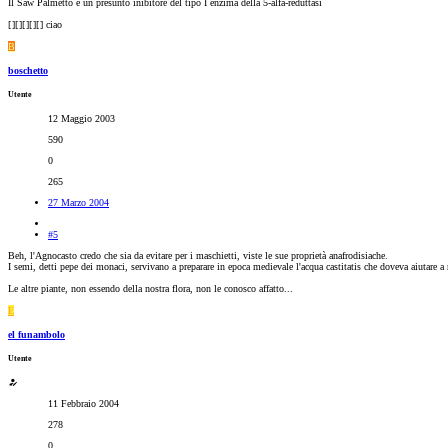
Il Saw Palmetto è un presunto inibitore del tipo I enzima della 5-alfa-reduttasi
[
][
][
][
][
] ciao
B
boschetto
Utente
12 Maggio 2003
590
0
265
27 Marzo 2004
#5
Beh, l'Agnocasto credo che sia da evitare per i maschietti, viste le sue proprietà anafrodisiache.
I semi, detti pepe dei monaci, servivano a preparare in epoca medievale l'acqua castitatis che doveva aiutare a ri
Le altre piante, non essendo della nostra flora, non le conosco affatto...
E
el funambolo
Utente
11 Febbraio 2004
278
0