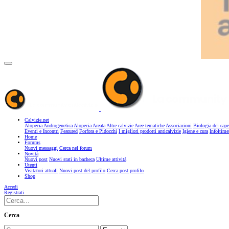
Calvizie.net
Alopecia Androgenetica
Alopecia Areata
Altre calvizie
Aree tematiche
Associazioni
Biologia dei cape
Eventi e Incontri
Featured
Forfora e Pidocchi
I migliori prodotti anticalvizie
Igiene e cura
Infoltime
Home
Forums
Nuovi messaggi
Cerca nel forum
Novità
Nuovi post
Nuovi stati in bacheca
Ultime attività
Utenti
Visitatori attuali
Nuovi post del profilo
Cerca post profilo
Shop
Accedi
Registrati
Cerca