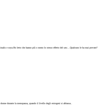
cinalis e soya.Ho letto che hanno più o meno lo stesso effetto del saw....Qualcuno le ha mai provate?
e donne durante la menopausa, quando il livello degli estrogeni si abbassa..