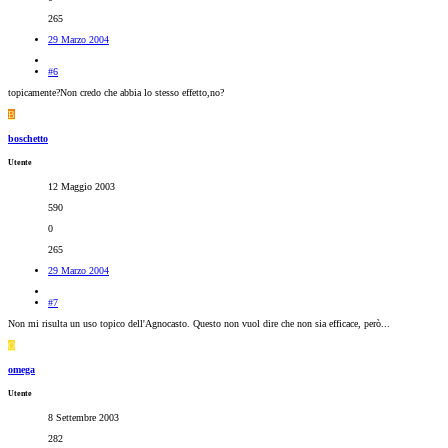
265
29 Marzo 2004
#6
topicamente?Non credo che abbia lo stesso effetto,no?
B
boschetto
Utente
12 Maggio 2003
590
0
265
29 Marzo 2004
#7
Non mi risulta un uso topico dell'Agnocasto. Questo non vuol dire che non sia efficace, però...
O
omega
Utente
8 Settembre 2003
282