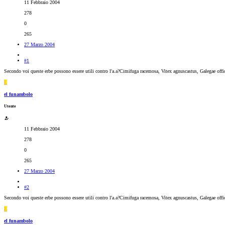
11 Febbraio 2004
278
0
265
27 Marzo 2004
#1
Secondo voi queste erbe possono essere utili contro l'a.a?Cimifuga racemosa, Vitex agnuscastus, Galegae offi
E
el funambolo
Utente
11 Febbraio 2004
278
0
265
27 Marzo 2004
#2
Secondo voi queste erbe possono essere utili contro l'a.a?Cimifuga racemosa, Vitex agnuscastus, Galegae offi
E
el funambolo