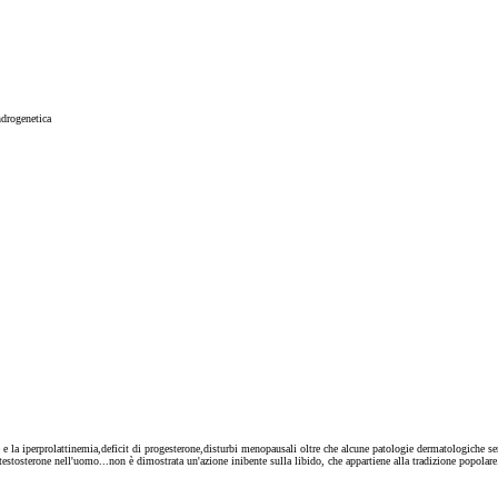
ndrogenetica
e e la iperprolattinemia,deficit di progesterone,disturbi menopausali oltre che alcune patologie dermatologiche sen
estosterone nell'uomo...non è dimostrata un'azione inibente sulla libido, che appartiene alla tradizione popolar