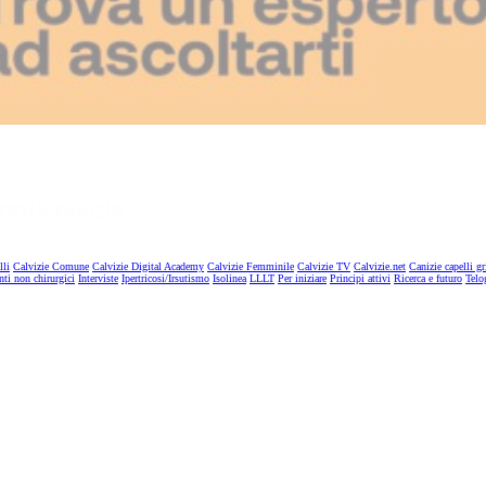
lli
Calvizie Comune
Calvizie Digital Academy
Calvizie Femminile
Calvizie TV
Calvizie.net
Canizie capelli gr
nti non chirurgici
Interviste
Ipertricosi/Irsutismo
Isolinea
LLLT
Per iniziare
Principi attivi
Ricerca e futuro
Telo