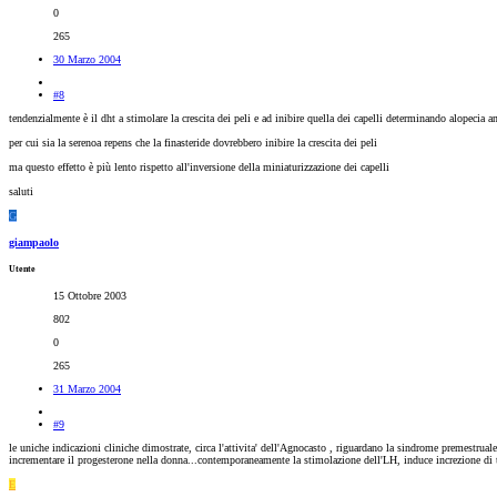
0
265
30 Marzo 2004
#8
tendenzialmente è il dht a stimolare la crescita dei peli e ad inibire quella dei capelli determinando alopecia a
per cui sia la serenoa repens che la finasteride dovrebbero inibire la crescita dei peli
ma questo effetto è più lento rispetto all'inversione della miniaturizzazione dei capelli
saluti
G
giampaolo
Utente
15 Ottobre 2003
802
0
265
31 Marzo 2004
#9
le uniche indicazioni cliniche dimostrate, circa l'attivita' dell'Agnocasto , riguardano la sindrome premestrual
incrementare il progesterone nella donna...contemporaneamente la stimolazione dell'LH, induce increzione di t
E