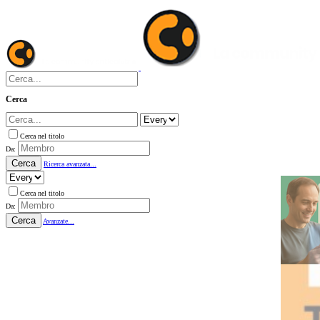
Cerca
Cerca nel titolo
Da:
Cerca
Ricerca avanzata...
Cerca nel titolo
Da:
Cerca
Avanzate...