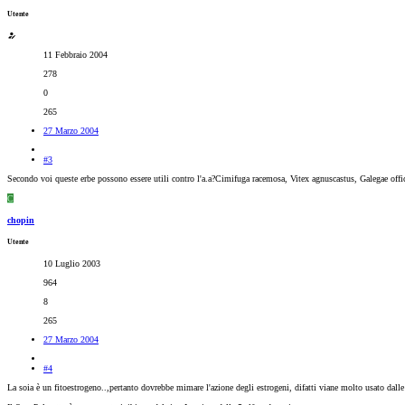
Utente
11 Febbraio 2004
278
0
265
27 Marzo 2004
#3
Secondo voi queste erbe possono essere utili contro l'a.a?Cimifuga racemosa, Vitex agnuscastus, Galegae offi
C
chopin
Utente
10 Luglio 2003
964
8
265
27 Marzo 2004
#4
La soia è un fitoestrogeno..,pertanto dovrebbe mimare l'azione degli estrogeni, difatti viane molto usato dall