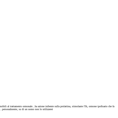
sibili al trattamento ormonale...ha azione inibente sulla prolattina, stimolante l'lh, ormone ipofisario che fa
e...personalmente, su di un uomo non lo utilizzerei