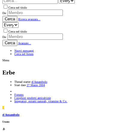
Cerca nel titolo
Da:
Cerca
Ricerca avanzata...
Cerca nel titolo
Da:
Cerca
Avanzate...
Nuovi messaggi
Cerca nel forum
Menu
Erbe
Thread starter
el funambolo
Start date
27 Marzo 2004
Forums
I migliori prodotti anticalvizie
Integratori, estratti naturali, vitamine & Co.
E
el funambolo
Utente