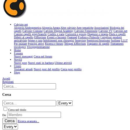
Calvizie.net
Alopecia Androgenetica
Alopecia Areata
Altre calvizie
Aree tematiche
Associazioni
Biologia dei
capelli
Calvizie Comune
Calvizie Digital Academy
Calvizie Femminile
Calvizie TV
Calvizie.net
Canizie capelli grigi/bianchi
Credits e varie
Curiosità e gossip
Diagnosi e terapia
Dieta e capelli
Difetti al capello
Effluvium
Eventi e Incontri
Featured
Forfora e Pidocchi
I migliori prodotti
anticalvizie
Igiene e cura
Infoltimenti non chirurgici
Interviste
Ipertricosi/Irsutismo
Isolinea
LLLT
Per iniziare
Principi attivi
Ricerca e futuro
Telogen Effluvium
Trapianto di capelli
Trattamenti
tricologici
Tricopigmentazione
Home
Forums
Nuovi messaggi
Cerca nel forum
Novità
Nuovi post
Nuovi stati in bacheca
Ultime attività
Utenti
Visitatori attuali
Nuovi post del profilo
Cerca post profilo
Shop
Accedi
Registrati
Cerca
Cerca nel titolo
Da:
Cerca
Ricerca avanzata...