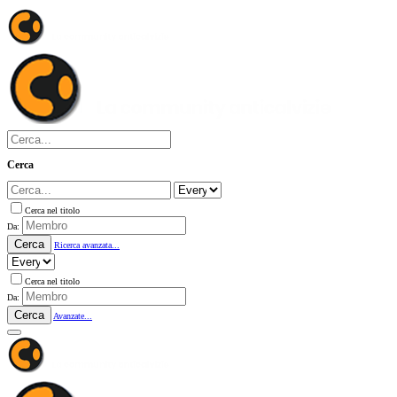
Cerca
Cerca nel titolo
Da:
Cerca
Ricerca avanzata...
Cerca nel titolo
Da:
Cerca
Avanzate...