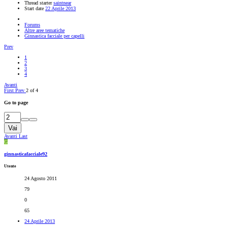
Thread starter
saintnear
Start date
22 Aprile 2013
Forums
Altre aree tematiche
Ginnastica facciale per capelli
Prev
1
2
3
4
Avanti
First
Prev
2 of 4
Go to page
Vai
Avanti
Last
G
ginnasticafacciale92
Utente
24 Agosto 2011
79
0
65
24 Aprile 2013