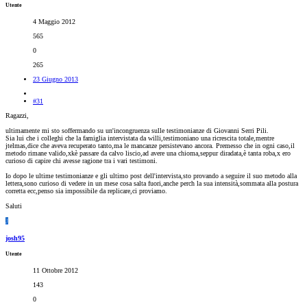
Utente
4 Maggio 2012
565
0
265
23 Giugno 2013
#31
Ragazzi,
ultimamente mi sto soffermando su un'incongruenza sulle testimonianze di Giovanni Serri Pili.
Sia lui che i colleghi che la famiglia intervistata da willi,testimoniano una ricrescita totale,mentre
jtelmas,dice che aveva recuperato tanto,ma le mancanze persistevano ancora. Premesso che in ogni caso,il
metodo rimane valido,xkè passare da calvo liscio,ad avere una chioma,seppur diradata,è tanta roba,x ero
curioso di capire chi avesse ragione tra i vari testimoni.
Io dopo le ultime testimonianze e gli ultimo post dell'intervista,sto provando a seguire il suo metodo alla
lettera,sono curioso di vedere in un mese cosa salta fuori,anche perch la sua intensità,sommata alla postura
corretta ecc,penso sia impossibile da replicare,ci proviamo.
Saluti
J
josh95
Utente
11 Ottobre 2012
143
0