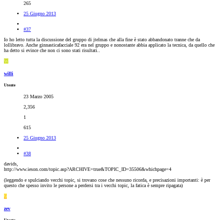
265
25 Giugno 2013
#37
Io ho letto tutta la discussione del gruppo di jtelmas che alla fine è stato abbandonato tranne che da
lollibravo. Anche ginnasticafacciale 92 era nel gruppo e nonostante abbia applicato la tecnica, da quello che
ha detto si evince che non ci sono stati risultati..
W
willi
Utente
23 Marzo 2005
2,356
1
615
25 Giugno 2013
#38
davids,
http://www.ieson.com/topic.asp?ARCHIVE=true&TOPIC_ID=35506&whichpage=4
(leggendo e spulciando vecchi topic, si trovano cose che nessuno ricorda, e precisazioni importanti: è per
questo che spesso invito le persone a perdersi tra i vecchi topic, la fatica è sempre ripagata)
Z
zev