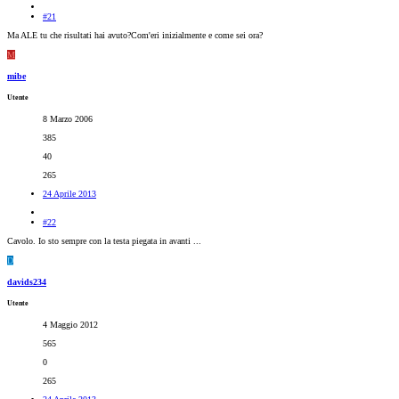
#21
Ma ALE tu che risultati hai avuto?Com'eri inizialmente e come sei ora?
M
mibe
Utente
8 Marzo 2006
385
40
265
24 Aprile 2013
#22
Cavolo. Io sto sempre con la testa piegata in avanti ...
D
davids234
Utente
4 Maggio 2012
565
0
265