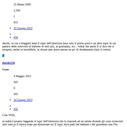
23 Marzo 2005
2,356
1
615
23 Giugno 2013
#34
davids, se vai a rileggerti bene il topic dell'intervista (non solo il primo post) e un altro topic in cui
parlavo delle interviste al barbiere di serri pili, al giornalaio, ecc.. vedrai che anche lì si dice che il
recupero, anche se incredibile, in alcune aree aveva ancora un po' di diradamento (tipo il vertex)
D
davids234
Utente
4 Maggio 2012
565
0
265
24 Giugno 2013
#35
Ciao Willi,
in realtà è proprio leggendo il topic dell'intervista che tu rispondi ad un utente dicendo gli sono ricresciuti
tutti tutti,se li faceva tirare per dimostrare ecc Il topic dove parli del barbiere e del giornalaio non l'ho