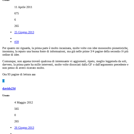
Utente
11 Aprile 2011
675
6
265
25 Giugno 2013
#39
Per quanto mi riguarda, la prima parte è molto incasinata, molte volte con idee mooooolto pioneristiche,
insomma, la reputo una buona fonte di informazioni, ma già nelle prime 3/4 pagine della seconda c'è più
ordine di idee.
Comunque, non appena troverò qualcosa di interessante vi aggiornerò, ripeto, meglio leggersela da soli,
davvero, la prima parte ha mille interventi, molte volte dissociati dalla GF o dall'argomento precedente e
non penso di averci ricavato molto.
Ora 93 pagine di lettura aaa
D
davids234
Utente
4 Maggio 2012
565
0
265
26 Giugno 2013