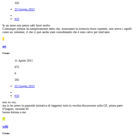
165
23 Giugno 2013
#32
In un mese non penso salti fuori molto
Comunque jtelmas ha semplicemente detto che, nonostante la ricrescita fosse coprente, non aveva i capelli
come un ventenne, il che ci può anche stare considerando che è stato calvo per trent'anni.
Z
zev
Utente
11 Aprile 2011
675
6
265
23 Giugno 2013
#33
non so voi,
ma io ho preso la pazzoide iniziativa di leggermi tutta la vecchia discussione sulla GF, prima parte
67pagine, seconda 93
buona fortuna a me
W
willi
Utente