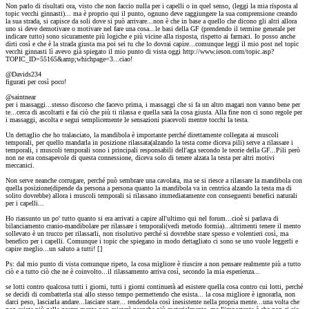
Non parlo di risultati ora, visto che non faccio nulla per i capelli o in quel senso, (leggi la mia risposta al
topic vecchi ginnasti)... ma è proprio qui il punto, ognuno deve raggiungere la sua comprensione creando
la sua strada, si capisce da soli dove si può arrivare...non è che in base a quello che dicono gli altri allora
uno si deve demotivare o motivare nel fare una cosa...le basi della GF (prendendo il termine generale per
indicare tutto) sono sicuramente più logiche e più vicine alla risposta, rispetto ai farmaci. Io posso anche
dirti così e che è la strada giusta ma poi sei tu che lo dovrai capire...comunque leggi il mio post nel topic
vecchi ginnasti lì avevo già spiegato il mio punto di vista oggi http://www.ieson.com/topic.asp?
TOPIC_ID=55165&amp;whichpage=3...ciao!
@Davids234
figurati per così poco!
@saintnear
per i massaggi...stesso discorso che facevo prima, i massaggi che si fa un altro magari non vanno bene per
te...cerca di ascoltarti e fai ciò che più ti rilassa e quella sarà la cosa giusta. Alla fine non ci sono regole per
i massaggi, ascolta e segui semplicemente le sensazioni piacevoli mentre tocchi la testa.
Un dettaglio che ho tralasciato, la mandibola è importante perché direttamente collegata ai muscoli
temporali, per quello mandarla in posizione rilassata(alzando la testa come diceva pili) serve a rilassare i
temporali, i muscoli temporali sono i principali responsabili dell'aga secondo le teorie della GF...Pili però
non ne era consapevole di questa connessione, diceva solo di tenere alzata la testa per altri motivi
meccanici.
Non serve neanche corrugare, perché può sembrare una cavolata, ma se si riesce a rilassare la mandibola con
quella posizione(dipende da persona a persona quanto la mandibola va in centrica alzando la testa ma di
solito dovrebbe) allora i muscoli temporali si rilassano immediatamente con conseguenti benefici naturali
per i capelli...
Ho riassunto un po' tutto quanto si era arrivati a capire all'ultimo qui nel forum...cioè si parlava di
bilanciamento cranio-mandibolare per rilassare i temporali(vedi metodo formia)...altrimenti tenere il mento
sollevato è un trucco per rilassarli, non risolutivo perché si dovrebbe stare spesso e volentieri così, ma
benefico per i capelli. Comunque i topic che spiegano in modo dettagliato ci sono se uno vuole leggerli e
capire meglio...un saluto a tutti! [
]
Ps: dal mio punto di vista comunque ripeto, la cosa migliore è riuscire a non pensare realmente più a tutto
ciò e a tutto ciò che ne è coinvolto...il rilassamento arriva così, secondo la mia esperienza...
se lotti contro qualcosa tutti i giorni, tutti i giorni continuerà ad esistere quella cosa contro cui lotti, perché
se decidi di combatterla stai allo stesso tempo permettendo che esista... la cosa migliore è ignorarla, non
darci peso, lasciarla andare...lasciare stare... rendendola così inesistente nella propria mente...una volta che