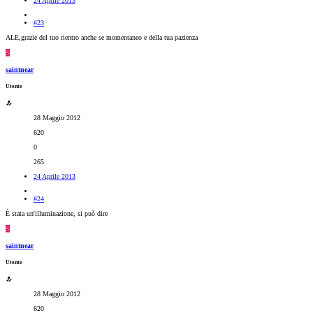
24 Aprile 2013
#23
ALE,grazie del tuo rientro anche se momentaneo e della tua pazienza
S
saintnear
Utente
28 Maggio 2012
620
0
265
24 Aprile 2013
#24
È stata un'illuminazione, si può dire
S
saintnear
Utente
28 Maggio 2012
620