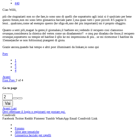
#40
Ciao Willi,
più che ringraziarti non so che fare,io sono uno di quelli che soprattutto agli inizi si è spulciato per bene
questo forum,non mi sono letto ginnastica facciale parte 2,ma quasi tutti i post piccoli 4/5 pagine li
lessi...qualcuno,come ad esempio questo (ke sfiga eh,uno dei piu importanti) mi è proprio sfuggito.
Quanto a serri pili,magari la gente,il giornalaio,il barbiere ecc,vedendo il recupero cosi clamoroso
ovunque,considerava la chierica del vertex come un diradamento!!
e cmq pur diradata che fosse,il recupero
ovunque,soprattutto su tempie ed hairline è qllo ke mi impressiona di piu...se mi ricrescesse l hairline da
15enne(anche se non foltissima) piangerei di gioia.
Grazie ancora,quando hai tempo e altri post illuminanti da linkare,io sono qui
Prev
1
2
3
4
Avanti
First
Prev
2 of 4
Go to page
Vai
Avanti
Last
Devi effettuare il login o registrarti per postare qui.
Condividi:
Facebook
Twitter
Reddit
Pinterest
Tumblr
WhatsApp
Email
Condividi
Link
Forums
Altre aree tematiche
Ginnastica facciale per capelli