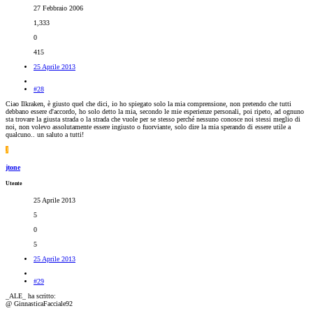
27 Febbraio 2006
1,333
0
415
25 Aprile 2013
#28
Ciao Ilkraken, è giusto quel che dici, io ho spiegato solo la mia comprensione, non pretendo che tutti
debbano essere d'accordo, ho solo detto la mia, secondo le mie esperienze personali, poi ripeto, ad ognuno
sta trovare la giusta strada o la strada che vuole per se stesso perché nessuno conosce noi stessi meglio di
noi, non volevo assolutamente essere ingiusto o fuorviante, solo dire la mia sperando di essere utile a
qualcuno.. un saluto a tutti!
J
jtone
Utente
25 Aprile 2013
5
0
5
25 Aprile 2013
#29
_ALE_ ha scritto:
@ GinnasticaFacciale92