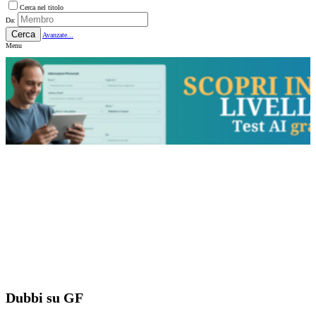
Cerca nel titolo
Da:
Cerca
Avanzate...
Menu
Dubbi su GF