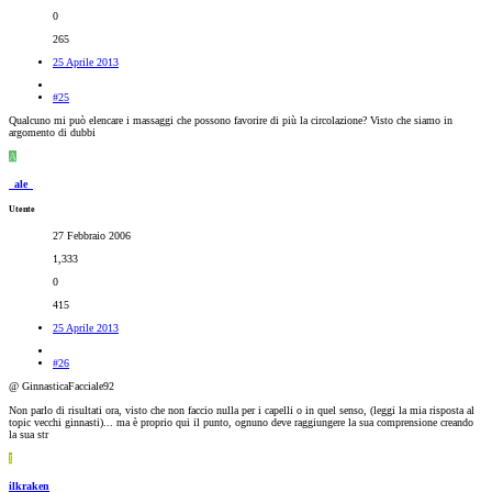
0
265
25 Aprile 2013
#25
Qualcuno mi può elencare i massaggi che possono favorire di più la circolazione? Visto che siamo in
argomento di dubbi
A
_ale_
Utente
27 Febbraio 2006
1,333
0
415
25 Aprile 2013
#26
@ GinnasticaFacciale92
Non parlo di risultati ora, visto che non faccio nulla per i capelli o in quel senso, (leggi la mia risposta al
topic vecchi ginnasti)... ma è proprio qui il punto, ognuno deve raggiungere la sua comprensione creando
la sua str
I
ilkraken