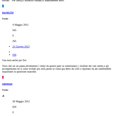
trovato
. Per carità,il miracolo rimane,ci mancherebbe altro!
D
davids234
Utente
4 Maggio 2012
565
0
265
25 Giugno 2013
#36
Una nota anche per Zev:
Visto che sei un pazzo,diventeresti l idolo da queste parti se sintetizzassi i risultati dei vari utenti,o gli
accorginmenti ke si sono rivelati piu utili,anche se come gia detto da willi e riportato da ale sembrerebbe
importante la questione mascella
S
saintnear
Utente
28 Maggio 2012
620
0