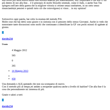
non esiste più nella nostra mente non esisterà neanche più materialmente, ma l'importante è che non ci sia
più dentro di noi alla fine... é il principio di molte filosofie orientali, come il Judo, o anche Sun Tzu
spiegava nell'arte della guerra che la migliore vittoria si ottiene senza combattere, in un certo senso
rinunciando(ai pensieri e quindi tutto ciò che coinvolgono) si vince... in my opinion!
Sottoscrivo ogni parola, hai colto la essenza del metodo Pili.
Molte cose che hai detto sono giuste e in sintonia con il pensiero dello stesso Giovanni. Anche io vedo che
nonostante tante discussioni sono molti che continuano a identificare la GF con pochi minuti di sgaleate al
giorno.
D
davids234
Utente
4 Maggio 2012
565
0
265
14 Maggio 2013
#30
Una domanda x ALE,sperando che non sia scomparso di nuovo.
Con il metodo pili al tempo,eri andato a recuperare qualcosa anche a livello di hairline? Che alla fine è la
cosa che personalmente mi interessa di più.
Grazie e saluti a tutti
D
davids234