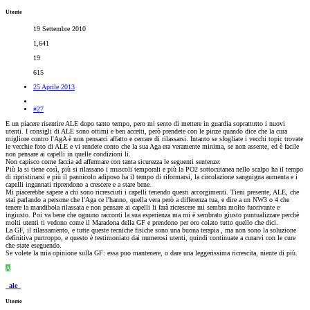
Utente
19 Settembre 2010
1,641
19
615
25 Aprile 2013
#27
E un piacere risentire ALE dopo tanto tempo, pero mi sento di mettere in guardia soprattutto i nuovi
utenti. I consigli di ALE sono ottimi e ben accetti, però prendete con le pinze quando dice che la cura
migliore contro l'AgA è non pensarci affatto e cercare di rilassarsi. Intanto se sfogliate i vecchi topic trovate
le vecchie foto di ALE e vi rendete conto che la sua Aga era veramente minima, se non assente, ed è facile
non pensare ai capelli in quelle condizioni li.
Non capisco come faccia ad affermare con tanta sicurezza le seguenti sentenze:
Più la si tiene così, più si rilassano i muscoli temporali e più la PO2 sottocutanea nello scalpo ha il tempo
di ripristinarsi e più il pannicolo adiposo ha il tempo di riformarsi, la circolazione sanguigna aumenta e i
capelli ingannati riprendono a crescere e a stare bene.
Mi piacerebbe sapere a chi sono ricresciuti i capelli tenendo questi accorgimenti. Tieni presente, ALE, che
stai parlando a persone che l'Aga ce l'hanno, quella vera però a differenza tua, e dire a un NW3 o 4 che
tenere la mandibola rilassata e non pensare ai capelli li farà ricrescere mi sembra molto fuorivante e
ingiusto. Poi va bene che ognuno racconti la sua esperienza ma mi è sembrato giusto puntualizzare perchè
molti utenti ti vedono come il Maradona della GF e prendono per oro colato tutto quello che dici.
La GF, il rilassamento, e tutte queste tecniche fisiche sono una buona terapia , ma non sono la soluzione
definitiva purtroppo, e questo è testimoniato dai numerosi utenti, quindi continuate a curarvi con le cure
che state eseguendo.
Se volete la mia opinione sulla GF: essa puo mantenere, o dare una leggerissima ricrescita, niente di più.
A
_ale_
Utente