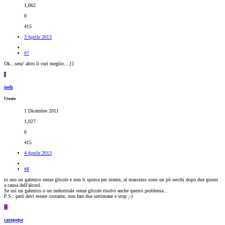
1,062
0
415
3 Aprile 2013
#7
Ok...senz' altro li curi meglio....[
]
J
joeh
Utente
1 Dicembre 2011
1,027
6
415
4 Aprile 2013
#8
io uso un galenico senza glicole e non li sporca per niente, al massimo sono un pò secchi dopo due giorni
a causa dell'alcool.
Se usi un galenico o un industriale senza glicole risolvi anche questo problema...
P.S.: però devi essere costante, non fare due settimane e stop ;-)
C
caropepe