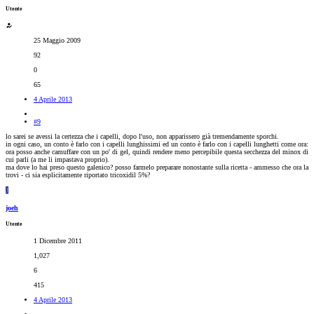
Utente
25 Maggio 2009
92
0
65
4 Aprile 2013
#9
lo sarei se avessi la certezza che i capelli, dopo l'uso, non apparissero già tremendamente sporchi.
in ogni caso, un conto è farlo con i capelli lunghissimi ed un conto è farlo con i capelli lunghetti come ora:
ora posso anche camuffare con un po' di gel, quindi rendere meno percepibile questa secchezza del minox di
cui parli (a me li impastava proprio).
ma dove lo hai preso questo galenico? posso farmelo preparare nonostante sulla ricetta - ammesso che ora la
trovi - ci sia esplicitamente riportato tricoxidil 5%?
J
joeh
Utente
1 Dicembre 2011
1,027
6
415
4 Aprile 2013