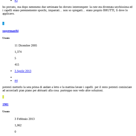
#3
ho provato, ma dopo nemmeno due settimane ho dovuto interrompere: la cute era diventata secchissima ed
i capelli erano perennemente sporchi, impastati... non so spiegarti... erano proprio BRUTTI, lì dove lo
applicavo.
S
superman84
Utente
11 Dicembre 2005
1,374
5
415
3 Aprile 2013
#4
potresti metterlo la sera prima di andare a letto e la mattina lavare i capelli. per il resto potresti cominciare
ad accorciarli pian piano per abituarti alla cosa. purtroppo non vedo altre soluzioni.
1
1981
Utente
3 Febbraio 2013
1,062
0