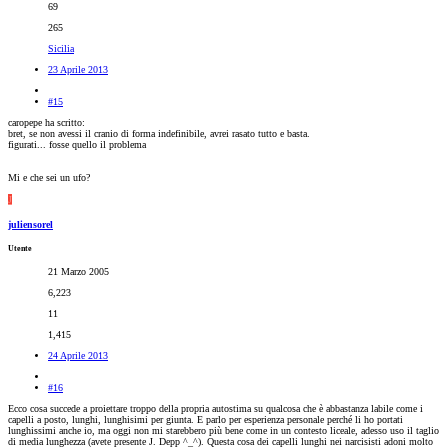
69
265
Sicilia
23 Aprile 2013
#15
caropepe ha scritto:
bret, se non avessi il cranio di forma indefinibile, avrei rasato tutto e basta.
figurati... fosse quello il problema
Mi e che sei un ufo?
J
juliensorel
Utente
21 Marzo 2005
6,223
11
1,415
24 Aprile 2013
#16
Ecco cosa succede a proiettare troppo della propria autostima su qualcosa che è abbastanza labile come i
capelli a posto, lunghi, lunghisimi per giunta. E parlo per esperienza personale perché li ho portati
lunghissimi anche io, ma oggi non mi starebbero più bene come in un contesto liceale, adesso uso il taglio
di media lunghezza (avete presente J. Depp ^_^). Questa cosa dei capelli lunghi nei narcisisti adoni molto