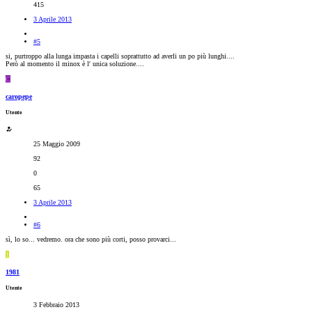
415
3 Aprile 2013
#5
si, purtroppo alla lunga impasta i capelli soprattutto ad averli un po più lunghi....
Però al momento il minox è l' unica soluzione....
C
caropepe
Utente
25 Maggio 2009
92
0
65
3 Aprile 2013
#6
sì, lo so... vedremo. ora che sono più corti, posso provarci...
1
1981
Utente
3 Febbraio 2013