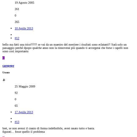
19 Agosto 2005
261
0
265
10 Aprile 2013
#12
bello ma fatti una trico!!!!!!! se vai da un maestro del mestiere i risultati sono eclatanti!! Sarà solo un
passaggio perchè dpopo qualche anno non la rinnoverai più quando ti accorgerai che forse i capelli non
sono così importantu
C
caropepe
Utente
25 Maggio 2009
92
0
65
17 Aprile 2013
#13
bret, se non avessi il cranio di forma indefinibile, avrei rasato tutto e basta.
figurati... fosse quello il problema