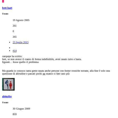
B
bret hart
Utente
19 Agosto 2005
261
0
265
23 Aprile 2013
#14
caropepe ha scritto:
bret, se non avessi il cranio di forma indefinibile, avrei rasato tutto e basta.
figurati... fosse quello il problema
Ma guarda io conosco tanta gente rasata anche persone con forme croniche nstrane, alla fine è solo una
questione di abitudine e passati pochi gg manco ci fate caso più
aleturbo
Utente
30 Giugno 2009
859