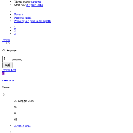
Thread starter
caropepe
Start date
3 Aprile 2013
Forums
Percorsi rapidi
Psicologia e perdita dei capelli
1
2
3
Avanti
1 of 3
Go to page
Vai
Avanti
Last
C
caropepe
Utente
25 Maggio 2009
92
0
65
3 Aprile 2013