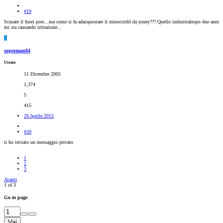
#19
Scusate il fuori post...ma come si fa adacquostare il minocxidil da jonny??? Quello industrialeopo due anni
mi sta causando irritazione...
S
superman84
Utente
11 Dicembre 2005
1,374
5
415
26 Aprile 2013
#20
ti ho inviato un messaggio privato
1
2
3
Avanti
1 of 3
Go to page
Vai