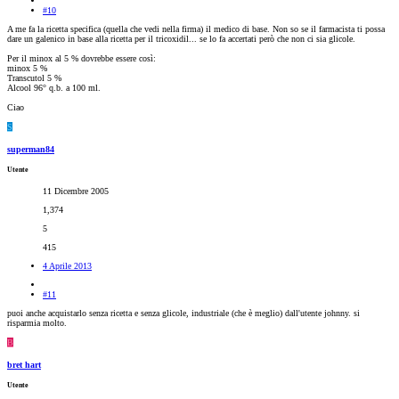
#10
A me fa la ricetta specifica (quella che vedi nella firma) il medico di base. Non so se il farmacista ti possa
dare un galenico in base alla ricetta per il tricoxidil... se lo fa accertati però che non ci sia glicole.
Per il minox al 5 % dovrebbe essere così:
minox 5 %
Transcutol 5 %
Alcool 96° q.b. a 100 ml.
Ciao
S
superman84
Utente
11 Dicembre 2005
1,374
5
415
4 Aprile 2013
#11
puoi anche acquistarlo senza ricetta e senza glicole, industriale (che è meglio) dall'utente johnny. si
risparmia molto.
B
bret hart
Utente