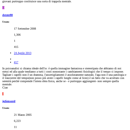
giovani purtroppo costituisce una sorta di trappola mentale.
D
dexter80
Utente
17 Settembre 2008
1,306
1
415
24 Aprile 2013
#17
In psicoanalisi si chiama ideale dell'io: è quella immagine fantasiosa e stereotipata che abbiamo di noi
stessi ed alla quale tendiamo a tutti i costi nonostante i cambiamenti fisiologici che il tempo ci impone.
Tagliare i capelli non è un dramma, l'assottigliamenti è assolutamente naturale, l'aga non è una patologia e
il trascorrrre del tempo(non posso più avere i capelli lunghi come al liceo) è un fatto che va accettato con
serenità perché comprende l'intera sfera fisica, anche se - e purtroppo aggiungerei- non sempre quella
mentale.
Ciao
J
juliensorel
Utente
21 Marzo 2005
6,223
11