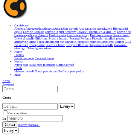
Calvizie.net
Alopecia Androgenetica
Alopecia Areata
Altre calvizie
Aree tematiche
Associazioni
Biologia dei
capelli
Calvizie Comune
Calvizie Digital Academy
Calvizie Femminile
Calvizie TV
Calvizie.net
Canizie capelli grigi/bianchi
Credits e varie
Curiosità e gossip
Diagnosi e terapia
Dieta e capelli
Difetti al capello
Effluvium
Eventi e Incontri
Featured
Forfora e Pidocchi
I migliori prodotti
anticalvizie
Igiene e cura
Infoltimenti non chirurgici
Interviste
Ipertricosi/Irsutismo
Isolinea
LLLT
Per iniziare
Principi attivi
Ricerca e futuro
Telogen Effluvium
Trapianto di capelli
Trattamenti
tricologici
Tricopigmentazione
Home
Forums
Nuovi messaggi
Cerca nel forum
Novità
Nuovi post
Nuovi stati in bacheca
Ultime attività
Utenti
Visitatori attuali
Nuovi post del profilo
Cerca post profilo
Shop
Accedi
Registrati
Cerca
Cerca nel titolo
Da:
Cerca
Ricerca avanzata...