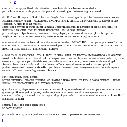
#1
ciao, vi scrivo approfittando del fatto che lo sconforto abbia allentato la sua stretta.
perché lo sconforto, purtroppo, mi sta portando a questo gesto estremo: tagliare i capelli.
dal 2010 non li ho più tagliati: li ho avuti lunghi fino a sotto i gomiti, poi ho dovuto necessariamente
accorciarli (troppo lunghi... decisamente TROPPO lunghi, ormai... erano veramente da record) in due
occasioni: 6 mesi fa ed un mese fa.
adesso sono arrivato al punto in cui la caduta, l'assottigliamento, la ricrescita di capelli più sottili ed
impossibili da tenere legati mi stanno imponendo il taglio quasi normale.
perché ad ogni colpo di vento, nonostante li tenga legati, mi ritrovo ad avere migliaia di capellini
lunghissimi che svolazzano senza vita, come se avessi un ammasso di paglia in testa.
ogni colpo di vento, anche minimo, è diventato un incubo. UN INCUBO. e non posso più avere il terrore
di stare fuori o di abbassare un finestrino perché quell'ammasso di sottilissimissimissimi capelli lunghi e
ribelli mi fanno sembrare (ai miei occhi) ridicolo.
e lo so che mi mancheranno i capelli lunghi, talmente lunghi che facevano invidia anche alla mia ragazza;
sarà difficile abituarmi o tentare di farli riallungare, così come so che non risolverò nessun problema, ma ne
creerò altri: coprire le parti diradate sarà pressoché impossibile, lo so; dovrò usare ed abusare di gel,
fintanto che mi sarà possibile; dovrò abituarmi all'attaccatura diventata ormai altissima, quindi
probabilmente sarò costretto a ri-tagliarli per farmeli in avanti, con conseguente esposizione della parte
superire della testa, ormai leggermente diradata.
sono sconfortato, triste, deluso.
prendo finasteride - secondo tentativo - da un anno e mezzo ormai, ma forse la scarsa costanza, il troppo
stress e l'età hanno contribuito all'avanzare inesorabile.
quasi tre anni fa, dopo meno di un anno di cura con fina, avevo deciso di interrompere, conscio di cosa
questo significasse. poi la ripresa, perché la caduta, in un anno, era diventata spaventosa.
e ora lo sconforto, la paura di cosa mi aspetti dopo il parrucchiere, i se non avessi mai smesso, la voglia di
mangiarmi le mani...
scusate, è solo uno sfogo senza senso.
ne avevo bisogno.
p.s. non ho riletto, quindi perdonate strafalcioni e flussi di pensieri senza connessione
J