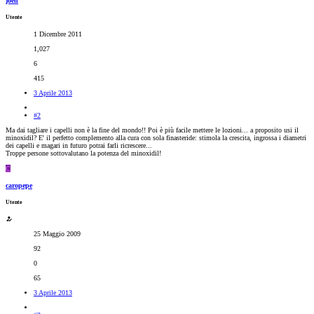
joeh
Utente
1 Dicembre 2011
1,027
6
415
3 Aprile 2013
#2
Ma dai tagliare i capelli non è la fine del mondo!! Poi è più facile mettere le lozioni... a proposito usi il
minoxidil? E' il perfetto complemento alla cura con sola finasteride: stimola la crescita, ingrossa i diametri
dei capelli e magari in futuro potrai farli ricrescere...
Troppe persone sottovalutano la potenza del minoxidil!
C
caropepe
Utente
25 Maggio 2009
92
0
65
3 Aprile 2013