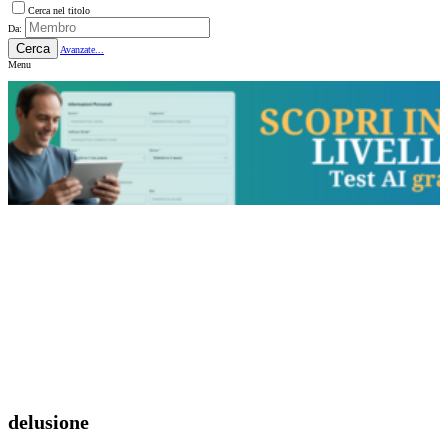
Cerca nel titolo
Da:
Cerca
Avanzate...
Menu
delusione