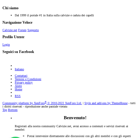
Chi siamo
Dal 1999 il portale #1 in Italia sulla calvizie e caduta dei capelli
Navigazione Veloce
Calvizie.net
Forum
Supporto
Profilo Utente
Login
Seguici su Facebook
Italiano
Contattaci
Termini e Condizioni
Privacy policy
Aiuto
Home
RSS
®
Community platform by XenForo
© 2010-2022 XenForo Ltd.
|
Style and add-ons by ThemeHouse
- tutti
i diritti riservati - riproduzione anche parziale vietata
Top
Bottom
Benvenuto!
Registrati alla nostra community Calvizie.net, avrai accesso a contenuti e servizi riservati ai
membri:
Potrai intervenire direttamente alle discussioni con gli altri membri e con gli esperti