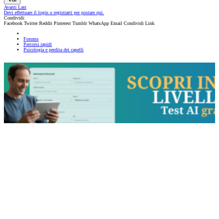
Avanti
Last
Devi effettuare il login o registrarti per postare qui.
Condividi:
Facebook
Twitter
Reddit
Pinterest
Tumblr
WhatsApp
Email
Condividi
Link
Forums
Percorsi rapidi
Psicologia e perdita dei capelli