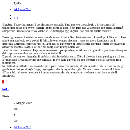
1,415
24 Aprile 2013
#18
&gt;&gt; l'assottigliamenti è assolutamente naturale, l'aga non è una patologia e il trascorrrre del
tempo(non posso più avere i capelli lunghi come al liceo) è un fatto che va accettato con serenità perché
comprende l'intera sfera fisica, anche se - e purtroppo aggiungerei- non sempre quella mentale.
l'assottigliamento è statisticamente probabile ma di qui a dire che è naturale... forse dopo i 60 anni... l'aga
non è una patologia solo perché il follicolo è un organo che non riveste un ruolo funzionale per la
fisiologia altrimenti come in tutti gli altri casi si parlerebbe di insufficienza d'organo (metti che invece ad
andare in apoptosi siano le cellule del complesso iuxtaglomerulare!).
I meccanismi che causano l'aga sono meccanismi patogenetici, similmente a ogni altro processo patologico
del corpo umano, dunque potenzialmente trattabili.
Dipende poi come si inquadra il problema dell'invecchiamento. C'é chi dice che è una patologia e chi no.
E' una scelta filosofica prima che culturale. Io sto dalla parte di chi con Terenzio scrisse: senectus ipsa
morbus est.
Sul fatto di accettarla o meno anche qui i pareri sono contrastanti, sto dalla parte di chi scrisse do not go
gentle into that good night/ rage, rage against the dying of the light. Vedremo cosa riserverà il futuro
all'umanità. del resto la terza età è un mostro partorito dalla medicina moderna, specialmente dagli
antibiotici.
H
heiko
Utente
2 Maggio 2007
606
1
265
26 Aprile 2013