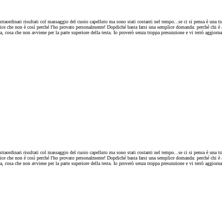
traordinari risultati col massaggio del cuoio capelluto ma sono stati costanti nel tempo...se ci si pensa è una tr
ice che non è così perché l'ho provato personalmente! Dopdiché basta farsi una semplice domanda: perché chi è af
cosa che non avviene per la parte superiore della testa. Io proverò senza troppa presunzione e vi terrò aggiornati
traordinari risultati col massaggio del cuoio capelluto ma sono stati costanti nel tempo...se ci si pensa è una tr
ice che non è così perché l'ho provato personalmente! Dopdiché basta farsi una semplice domanda: perché chi è af
cosa che non avviene per la parte superiore della testa. Io proverò senza troppa presunzione e vi terrò aggiornati