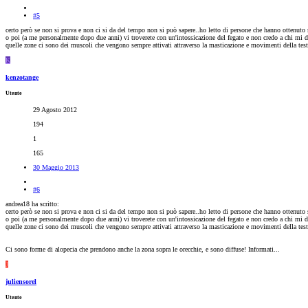
#5
certo però se non si prova e non ci si da del tempo non si può sapere..ho letto di persone che hanno ottenuto s
o poi (a me personalmente dopo due anni) vi troverete con un'intossicazione del fegato e non credo a chi mi d
quelle zone ci sono dei muscoli che vengono sempre attivati attraverso la masticazione e movimenti della testa, 
K
kenzotange
Utente
29 Agosto 2012
194
1
165
30 Maggio 2013
#6
andrea18 ha scritto:
certo però se non si prova e non ci si da del tempo non si può sapere..ho letto di persone che hanno ottenuto s
o poi (a me personalmente dopo due anni) vi troverete con un'intossicazione del fegato e non credo a chi mi d
quelle zone ci sono dei muscoli che vengono sempre attivati attraverso la masticazione e movimenti della testa, 
Ci sono forme di alopecia che prendono anche la zona sopra le orecchie, e sono diffuse! Informati...
J
juliensorel
Utente