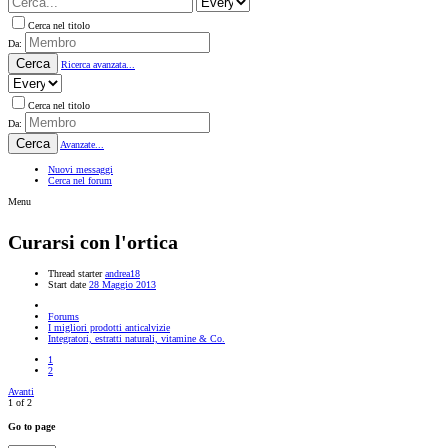
Cerca nel titolo
Da:
Cerca
Ricerca avanzata...
Cerca nel titolo
Da:
Cerca
Avanzate...
Nuovi messaggi
Cerca nel forum
Menu
Curarsi con l'ortica
Thread starter
andrea18
Start date
28 Maggio 2013
Forums
I migliori prodotti anticalvizie
Integratori, estratti naturali, vitamine & Co.
1
2
Avanti
1 of 2
Go to page