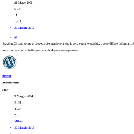
21 Marzo 2005
6,223
11
1,415
30 Maggio 2013
#7
&gt;&gt;Ci sono forme di alopecia che prendono anche la zona sopra le orecchie, e sono diffuse! Informati...
Verissimo ma non si tratta quasi mai di alopecia androgenetica.
marlin
Amministratore
Staff
9 Maggio 2004
34,311
4,024
2,015
Milano
30 Maggio 2013