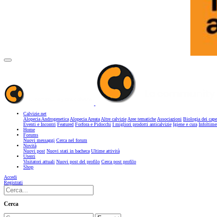
Calvizie.net
Alopecia Androgenetica
Alopecia Areata
Altre calvizie
Aree tematiche
Associazioni
Biologia dei cape
Eventi e Incontri
Featured
Forfora e Pidocchi
I migliori prodotti anticalvizie
Igiene e cura
Infoltime
Home
Forums
Nuovi messaggi
Cerca nel forum
Novità
Nuovi post
Nuovi stati in bacheca
Ultime attività
Utenti
Visitatori attuali
Nuovi post del profilo
Cerca post profilo
Shop
Accedi
Registrati
Cerca