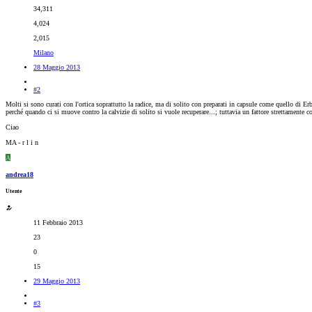
34,311
4,024
2,015
Milano
28 Maggio 2013
#2
Molti si sono curati con l'ortica soprattutto la radice, ma di solito con preparati in capsule come quello di Er
perché quando ci si muove contro la calvizie di solito si vuole recuperare...; tuttavia un fattore strettamente 
Ciao
MA - r l i n
A
andrea18
Utente
11 Febbraio 2013
23
0
15
29 Maggio 2013
#3