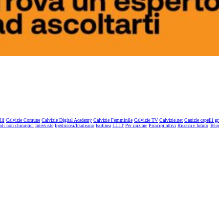
lli
Calvizie Comune
Calvizie Digital Academy
Calvizie Femminile
Calvizie TV
Calvizie.net
Canizie capelli gr
nti non chirurgici
Interviste
Ipertricosi/Irsutismo
Isolinea
LLLT
Per iniziare
Principi attivi
Ricerca e futuro
Telo