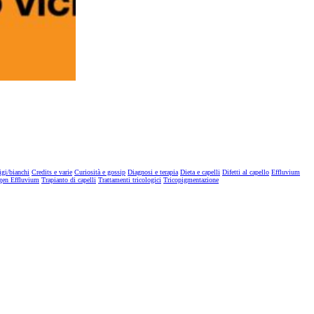
igi/bianchi
Credits e varie
Curiosità e gossip
Diagnosi e terapia
Dieta e capelli
Difetti al capello
Effluvium
gen Effluvium
Trapianto di capelli
Trattamenti tricologici
Tricopigmentazione