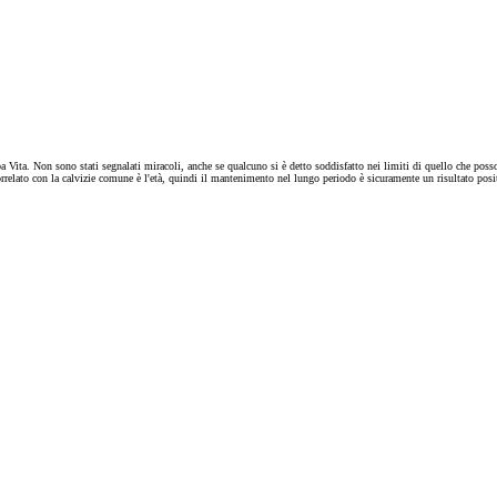
ba Vita. Non sono stati segnalati miracoli, anche se qualcuno si è detto soddisfatto nei limiti di quello che posso
correlato con la calvizie comune è l'età, quindi il mantenimento nel lungo periodo è sicuramente un risultato posit