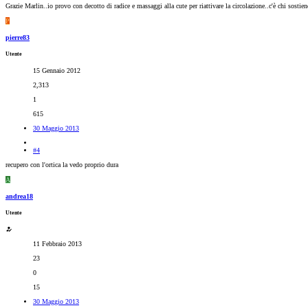
Grazie Marlin..io provo con decotto di radice e massaggi alla cute per riattivare la circolazione..c'è chi sosti
P
pierre83
Utente
15 Gennaio 2012
2,313
1
615
30 Maggio 2013
#4
recupero con l'ortica la vedo proprio dura
A
andrea18
Utente
11 Febbraio 2013
23
0
15
30 Maggio 2013