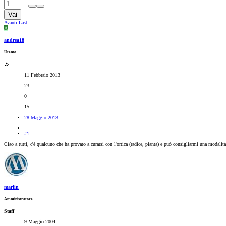
Vai
Avanti
Last
A
andrea18
Utente
11 Febbraio 2013
23
0
15
28 Maggio 2013
#1
Ciao a tutti, c'è qualcuno che ha provato a curarsi con l'ortica (radice, pianta) e può consigliarmi una modalità
marlin
Amministratore
Staff
9 Maggio 2004