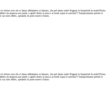
a le ultime cose che si fanno affidandosi ai farmaci, che peò fanno male! Ragazzi la finasteride fa male!!Prima
fetto da alopecia non perde i capelli dietro la nuca e ai bordi sopra le orecchie?? Semplicemente perché in
 sui miei effetti, sperando di poter esservi d'aiuto.
a le ultime cose che si fanno affidandosi ai farmaci, che peò fanno male! Ragazzi la finasteride fa male!!Prima
fetto da alopecia non perde i capelli dietro la nuca e ai bordi sopra le orecchie?? Semplicemente perché in
 sui miei effetti, sperando di poter esservi d'aiuto.