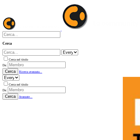
Cerca
Cerca nel titolo
Da:
Cerca
Ricerca avanzata...
Cerca nel titolo
Da:
Cerca
Avanzate...