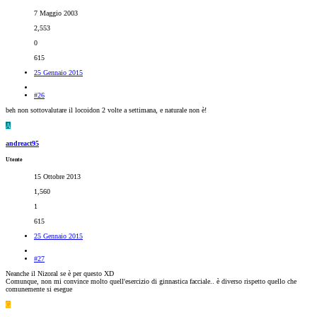
7 Maggio 2003
2,553
0
615
25 Gennaio 2015
#26
beh non sottovalutare il locoidon 2 volte a settimana, e naturale non è!
A
andreact95
Utente
15 Ottobre 2013
1,560
1
615
25 Gennaio 2015
#27
Neanche il Nizoral se è per questo XD
Comunque, non mi convince molto quell'esercizio di ginnastica facciale.. è diverso rispetto quello che
comunemente si esegue
G