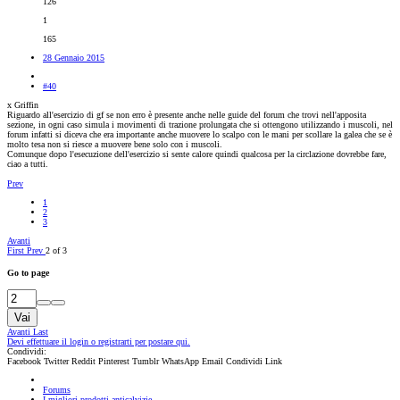
126
1
165
28 Gennaio 2015
#40
x Griffin
Riguardo all'esercizio di gf se non erro è presente anche nelle guide del forum che trovi nell'apposita
sezione, in ogni caso simula i movimenti di trazione prolungata che si ottengono utilizzando i muscoli, nel
forum infatti si diceva che era importante anche muovere lo scalpo con le mani per scollare la galea che se è
molto tesa non si riesce a muovere bene solo con i muscoli.
Comunque dopo l'esecuzione dell'esercizio si sente calore quindi qualcosa per la circlazione dovrebbe fare,
ciao a tutti.
Prev
1
2
3
Avanti
First
Prev
2 of 3
Go to page
Vai
Avanti
Last
Devi effettuare il login o registrarti per postare qui.
Condividi:
Facebook
Twitter
Reddit
Pinterest
Tumblr
WhatsApp
Email
Condividi
Link
Forums
I migliori prodotti anticalvizie