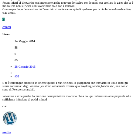
forum infatti si diceva che era importante anche muovere lo scalpo con le mani per scollare la galea che se è
molto tesa non si riesce a muovere bene solo con i muscoli.
Comunque dopo l'esecuzione dell'esercizio si sente calore quindi qualcosa per la circlazione dovrebbe fare,
ciao a tutti.
C
cesaree
Utente
14 Maggio 2014
58
0
65
28 Gennaio 2015
#38
il té è comunque prodotto in oriente quindi i vari te cinesi o giapponesi che troviamo in italia sono gli
stessi consumati dagli orientali,esistono certamente diverse qualitá(olong,sencha,bancha etc.) ma non ci
sono differenze sostanziali,
la teanina è utile perché ha funzione neuroprotettiva ma credo che a noi qui interessino altre proprietà ed è
sufficiente infusione di pochi minuti
ciao
marlin