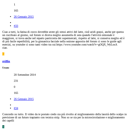
1
165
26 Gennaio 2015
#33
Ciao a tutti, la farina di cocco dovrebbe avere gli stessi attivi del latte, cioè acidi grassi, anche per questa
un cucchiaio al giorno, sul forum si diceva meglio assumerla di sera quando l'attività ormonale è
maggiiore, si trova anche nel reparto pasticceria dei supermercati, rispetto al latte, si conserva meglio ed è
di più facile reperibilità, per la ginnastica facciale nella sezione apposita del forum ci sono le guide agli
esercizi, su youtube ci sono tanti video tra cui:https://www.youtube.com/watch?v=gOQX_WyLosA
ciao.
G
griffin
Utente
20 Settembre 2014
231
0
165
26 Gennaio 2015
#34
Concordo su tutto. Il video da te postato credo sia più rivolto al miglioramento della lassità dello scalpo in
previsione di un futuro trapianto con tecnica strip. Non so se sia per la microcircolazione e miglioramento
dei capelli
N