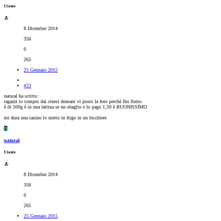
Utente
8 Dicembre 2014
356
0
265
25 Gennaio 2015
#23
natural ha scritto:
ragazzi io compro dai cinesi domani vi posto la foto perchè lho finito
è di 500g è in una lattina se nn sbaglio e lo pago 1,50 è BUONISSIMO
mi dura una casino lo metto in frigo in un bicchiere
N
natural
Utente
8 Dicembre 2014
356
0
265
25 Gennaio 2015