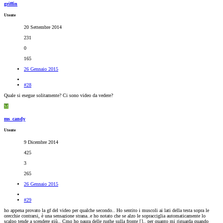
griffin
Utente
20 Settembre 2014
231
0
165
26 Gennaio 2015
#28
Quale si esegue solitamente? Ci sono video da vedere?
M
ms_candy
Utente
9 Dicembre 2014
425
3
265
26 Gennaio 2015
#29
ho appena provato la gf del video per qualche secondo.. Ho sentito i muscoli ai lati della testa sopra le
orecchie contrarsi, è una sensazione strana..e ho notato che se alzo le sopracciglia automaticamente lo
scalpo tende a scendere giù.. Cmq ho paura delle rughe sulla fronte [
].. per quanto mi riguarda quando