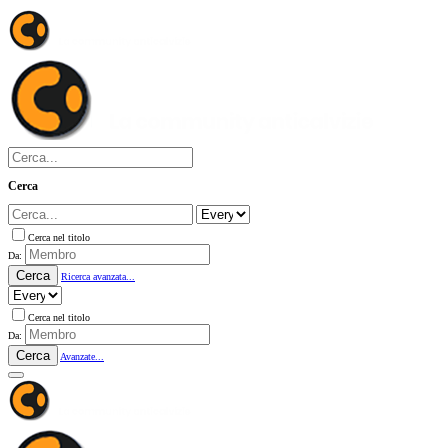
Cerca
Cerca nel titolo
Da:
Cerca
Ricerca avanzata...
Cerca nel titolo
Da:
Cerca
Avanzate...