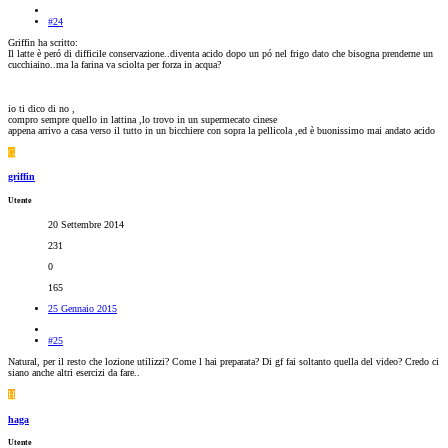
#24
Griffin ha scritto:
Il latte è peró di difficile conservazione..diventa acido dopo un pó nel frigo dato che bisogna prenderne un
cucchiaino..ma la farina va sciolta per forza in acqua?
io ti dico di no ,
compro sempre quello in lattina ,lo trovo in un supermecato cinese
appena arrivo a casa verso il tutto in un bicchiere con sopra la pellicola ,ed è buonissimo mai andato acido
G
griffin
Utente
20 Settembre 2014
231
0
165
25 Gennaio 2015
#25
Natural, per il resto che lozione utilizzi? Come l hai preparata? Di gf fai soltanto quella del video? Credo ci
siano anche altri esercizi da fare..
H
haga
Utente