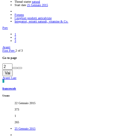
Thread starter
natural
Start date
25 Gennaio 2015
Forums
I migliori prodotti anticalvizie
Integratori, estratti naturali, vitamine & Co.
Prev
1
2
3
Avanti
First
Prev
2 of 3
Go to page
Vai
Avanti
Last
F
francescob
Utente
22 Gennaio 2015
373
1
265
25 Gennaio 2015