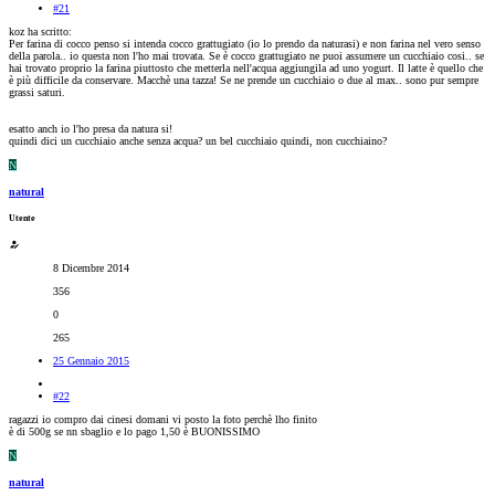
#21
koz ha scritto:
Per farina di cocco penso si intenda cocco grattugiato (io lo prendo da naturasi) e non farina nel vero senso
della parola.. io questa non l'ho mai trovata. Se è cocco grattugiato ne puoi assumere un cucchiaio cosi.. se
hai trovato proprio la farina piuttosto che metterla nell'acqua aggiungila ad uno yogurt. Il latte è quello che
è più difficile da conservare. Macchè una tazza! Se ne prende un cucchiaio o due al max.. sono pur sempre
grassi saturi.
esatto anch io l'ho presa da natura si!
quindi dici un cucchiaio anche senza acqua? un bel cucchiaio quindi, non cucchiaino?
N
natural
Utente
8 Dicembre 2014
356
0
265
25 Gennaio 2015
#22
ragazzi io compro dai cinesi domani vi posto la foto perchè lho finito
è di 500g se nn sbaglio e lo pago 1,50 è BUONISSIMO
N
natural