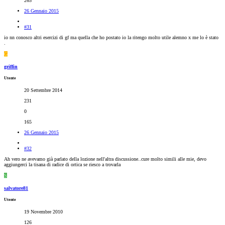
265
26 Gennaio 2015
#31
io nn conosco altri esercizi di gf ma quella che ho postato io la ritengo molto utile alemno x me lo è stato
.
G
griffin
Utente
20 Settembre 2014
231
0
165
26 Gennaio 2015
#32
Ah vero ne avevamo già parlato della lozione nell'altra discussione..cure molto simili alle mie, devo
aggiungerci la tisana di radice di ortica se riesco a trovarla
S
salvatore81
Utente
19 Novembre 2010
126