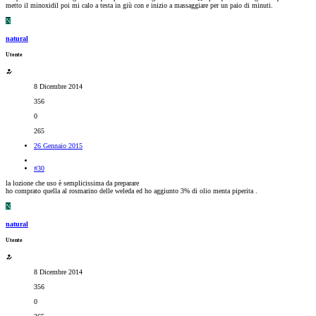
metto il minoxidil poi mi calo a testa in giù con e inizio a massaggiare per un paio di minuti.
N
natural
Utente
8 Dicembre 2014
356
0
265
26 Gennaio 2015
#30
la lozione che uso è semplicissima da preparare
ho comprato quella al rosmarino delle weleda ed ho aggiunto 3% di olio menta piperita .
N
natural
Utente
8 Dicembre 2014
356
0