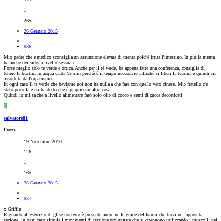
1
265
26 Gennaio 2015
#36
Mio padre che è medico sconsiglia un assunzione elevata di menta poichè irrita l'intestino. In più la menta
ha anche dei sides a livello sessuale.
Forse meglio solo tè verde e ortica. Anche per il tè verde, ha appena fatto una conferenza, consiglia di
tenere la bustina in acqua calda 15 min perchè è il tempo necessario affinchè si liberi la teanina e quindi sia
assorbita dall'organismo.
In ogni caso il tè verde che beviamo noi non ha nulla a che fare con quello vero cinese. Mio fratello c'è
stato poco fa e mi ha detto che è proprio un altra cosa.
Quindi io mi sa che a livello alimentare farò solo olio di cocco e semi di zucca decorticati
S
salvatore81
Utente
19 Novembre 2010
126
1
165
28 Gennaio 2015
#37
x Griffin
Riguardo all'esercizio di gf se non erro è presente anche nelle guide del forum che trovi nell'apposita
sezione, in ogni caso simula i movimenti di trazione prolungata che si ottengono utilizzando i muscoli, nel