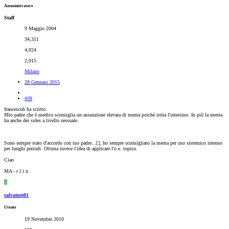
Amministratore
Staff
9 Maggio 2004
34,311
4,024
2,015
Milano
28 Gennaio 2015
#39
francescob ha scritto:
Mio padre che è medico sconsiglia un assunzione elevata di menta poichè irrita l'intestino. In più la menta
ha anche dei sides a livello sessuale.
Sono sempre stato d'accordo con tuo padre...[
], ho sempre sconsigliato la menta per uso sistemico intenso
per lunghi periodi. Ottima invece l'idea di applicare l'o.e. topico.
Ciao
MA - r l i n
S
salvatore81
Utente
19 Novembre 2010