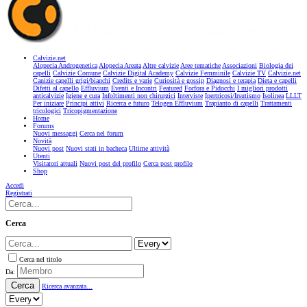
Calvizie.net
Alopecia Androgenetica
Alopecia Areata
Altre calvizie
Aree tematiche
Associazioni
Biologia dei
capelli
Calvizie Comune
Calvizie Digital Academy
Calvizie Femminile
Calvizie TV
Calvizie.net
Canizie capelli grigi/bianchi
Credits e varie
Curiosità e gossip
Diagnosi e terapia
Dieta e capelli
Difetti al capello
Effluvium
Eventi e Incontri
Featured
Forfora e Pidocchi
I migliori prodotti
anticalvizie
Igiene e cura
Infoltimenti non chirurgici
Interviste
Ipertricosi/Irsutismo
Isolinea
LLLT
Per iniziare
Principi attivi
Ricerca e futuro
Telogen Effluvium
Trapianto di capelli
Trattamenti
tricologici
Tricopigmentazione
Home
Forums
Nuovi messaggi
Cerca nel forum
Novità
Nuovi post
Nuovi stati in bacheca
Ultime attività
Utenti
Visitatori attuali
Nuovi post del profilo
Cerca post profilo
Shop
Accedi
Registrati
Cerca
Cerca nel titolo
Da:
Cerca
Ricerca avanzata...