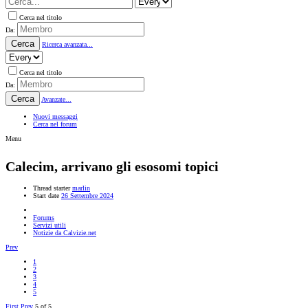
Cerca nel titolo
Da:
Cerca
Ricerca avanzata...
Cerca nel titolo
Da:
Cerca
Avanzate...
Nuovi messaggi
Cerca nel forum
Menu
Calecim, arrivano gli esosomi topici
Thread starter
marlin
Start date
26 Settembre 2024
Forums
Servizi utili
Notizie da Calvizie.net
Prev
1
2
3
4
5
First
Prev
5 of 5