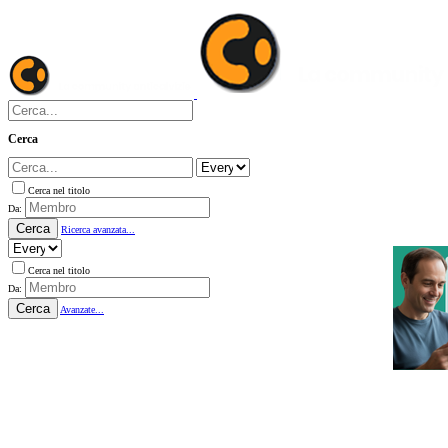
Cerca
Cerca nel titolo
Da:
Cerca
Ricerca avanzata...
Cerca nel titolo
Da:
Cerca
Avanzate...