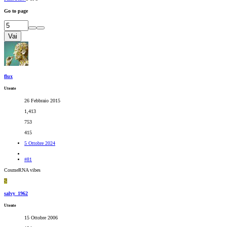
Go to page
Vai
flux
Utente
26 Febbraio 2015
1,413
753
415
5 Ottobre 2024
#81
CosmeRNA vibes
S
salvy_1962
Utente
15 Ottobre 2006