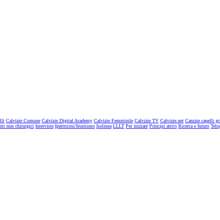
lli
Calvizie Comune
Calvizie Digital Academy
Calvizie Femminile
Calvizie TV
Calvizie.net
Canizie capelli gr
nti non chirurgici
Interviste
Ipertricosi/Irsutismo
Isolinea
LLLT
Per iniziare
Principi attivi
Ricerca e futuro
Telo