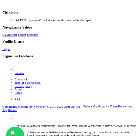
Chi siamo
Dal 1999 il portale #1 in Italia sulla calvizie e caduta dei capelli
Navigazione Veloce
Calvizie.net
Forum
Supporto
Profilo Utente
Login
Seguici su Facebook
Italiano
Contattaci
Termini e Condizioni
Privacy policy
Aiuto
Home
RSS
®
Community platform by XenForo
© 2010-2022 XenForo Ltd.
|
Style and add-ons by ThemeHouse
- tutti i
Top
Bottom
Registrati alla nostra community Calvizie.net, avrai accesso a contenuti e servizi riservati ai membr
Potrai intervenire direttamente alle discussioni con gli altri membri e con gli esperti
Potrai accedere a contenuti esclusivi sul portale e sul forum