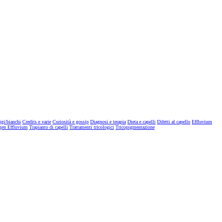
igi/bianchi
Credits e varie
Curiosità e gossip
Diagnosi e terapia
Dieta e capelli
Difetti al capello
Effluvium
gen Effluvium
Trapianto di capelli
Trattamenti tricologici
Tricopigmentazione