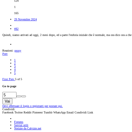
124
1
165
29 Novembre 2024
#82
Quindi, siamo arrivati ad oggi, 2 mesi dopo, ed a parte l'euforia iniziale che è normale, ma ora dico ora a ch
Reazioni:
proxy
Prev
1
2
3
4
5
First
Prev
5 of 5
Go to page
Vai
Devi effettuare il login o registrarti per postare qui.
Condividi:
Facebook
Twitter
Reddit
Pinterest
Tumblr
WhatsApp
Email
Condividi
Link
Forums
Servizi utili
Notizie da Calvizie.net