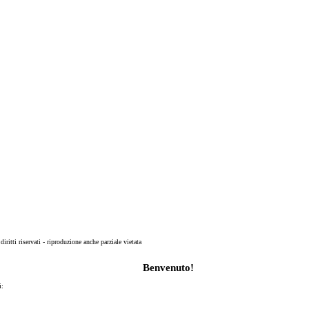
 diritti riservati - riproduzione anche parziale vietata
Benvenuto!
i: