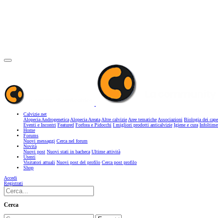
Calvizie.net
Alopecia Androgenetica
Alopecia Areata
Altre calvizie
Aree tematiche
Associazioni
Biologia dei cape
Eventi e Incontri
Featured
Forfora e Pidocchi
I migliori prodotti anticalvizie
Igiene e cura
Infoltime
Home
Forums
Nuovi messaggi
Cerca nel forum
Novità
Nuovi post
Nuovi stati in bacheca
Ultime attività
Utenti
Visitatori attuali
Nuovi post del profilo
Cerca post profilo
Shop
Accedi
Registrati
Cerca