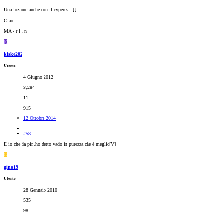
Una lozione anche con il cyperus...[
]
Ciao
MA - r l i n
K
kiske202
Utente
4 Giugno 2012
3,284
11
915
12 Ottobre 2014
#58
E io che da pir..ho detto vado in purezza che è meglio[V]
G
gino19
Utente
28 Gennaio 2010
535
98