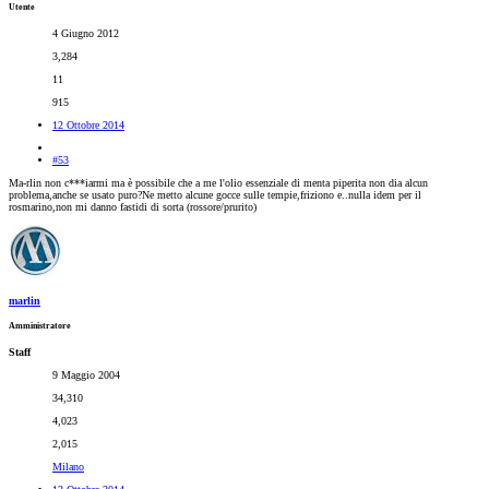
Utente
4 Giugno 2012
3,284
11
915
12 Ottobre 2014
#53
Ma-rlin non c***iarmi ma è possibile che a me l'olio essenziale di menta piperita non dia alcun
problema,anche se usato puro?Ne metto alcune gocce sulle tempie,friziono e..nulla idem per il
rosmarino,non mi danno fastidi di sorta (rossore/prurito)
marlin
Amministratore
Staff
9 Maggio 2004
34,310
4,023
2,015
Milano