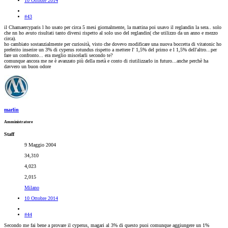
10 Ottobre 2014
#43
il Chamaercyparis l ho usato per circa 5 mesi giornalmente, la mattina poi usavo il reglandin la sera.. solo
che nn ho avuto risultati tanto diversi rispetto al solo uso del reglandin( che utilizzo da un anno e mezzo
circa).
ho cambiato sostanzialmente per curiosità, visto che dovevo modificare una nuova boccetta di vitatonic ho
preferito inserire un 3% di cyperus rotundus rispetto a mettere l' 1,5% del primo e l 1,5% dell'altro...per
fare un confronto... era meglio miscelarli secondo te?
comunque ancora me ne è avanzato più della metà e conto di riutilizzarlo in futuro...anche perchè ha
davvero un buon odore
marlin
Amministratore
Staff
9 Maggio 2004
34,310
4,023
2,015
Milano
10 Ottobre 2014
#44
Secondo me fai bene a provare il cyperus, magari al 3% di questo puoi comunque aggiungere un 1%