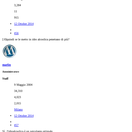
3,284
11
915
12 Ottobre 2014
#56
[:0]quindi se le metto in idro alcoolica penetrano di più?
marlin
Amministratore
Staff
9 Maggio 2004
34,310
4,023
2,015
Milano
12 Ottobre 2014
#57
Sì, l'idroalcoolica è un veicolante ottimale.