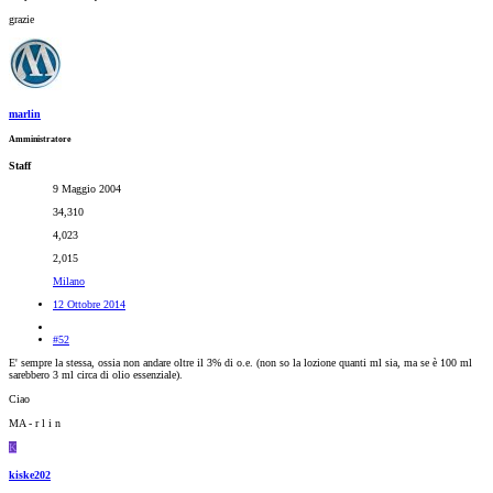
grazie
marlin
Amministratore
Staff
9 Maggio 2004
34,310
4,023
2,015
Milano
12 Ottobre 2014
#52
E' sempre la stessa, ossia non andare oltre il 3% di o.e. (non so la lozione quanti ml sia, ma se è 100 ml
sarebbero 3 ml circa di olio essenziale).
Ciao
MA - r l i n
K
kiske202