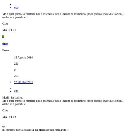
#50
Ma a quel punto io metterei l'olio essenziale nella lozione al rosmarino, poco pratico usare due lozioni,
anche se è possibile.
Ciao
MA - r l i n
F
fines
Utente
13 Agosto 2014
253
0
265
12 Ottobre 2014
#51
Marlin ha scritto:
Ma a quel punto io metterei l'olio essenziale nella lozione al rosmarino, poco pratico usare due lozioni,
anche se è possibile.
Ciao
MA - r l i n
ok
mi potresti dire la quantita' da miscelare nel rosmarino ?