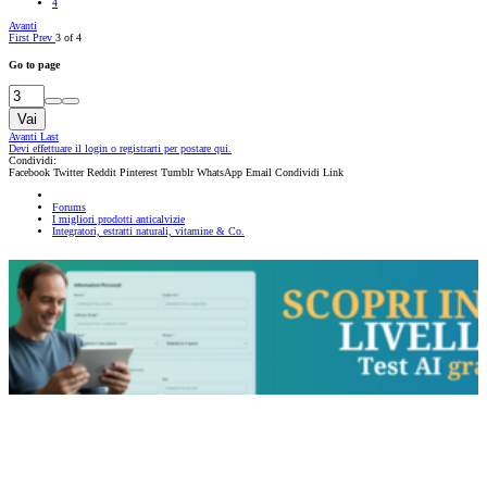
4
Avanti
First
Prev
3 of 4
Go to page
Vai
Avanti
Last
Devi effettuare il login o registrarti per postare qui.
Condividi:
Facebook
Twitter
Reddit
Pinterest
Tumblr
WhatsApp
Email
Condividi
Link
Forums
I migliori prodotti anticalvizie
Integratori, estratti naturali, vitamine & Co.