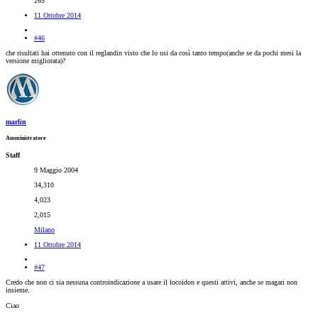
265
11 Ottobre 2014
#46
che risultati hai ottenuto con il reglandin visto che lo usi da così tanto tempo(anche se da pochi mesi la
versione migliorata)?
marlin
Amministratore
Staff
9 Maggio 2004
34,310
4,023
2,015
Milano
11 Ottobre 2014
#47
Credo che non ci sia nessuna controindicazione a usare il locoidon e questi attivi, anche se magari non
insieme.
Ciao