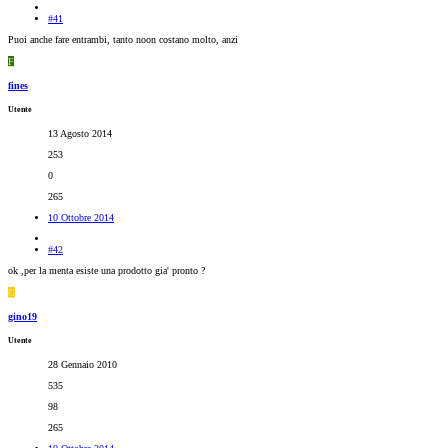
#41
Puoi anche fare entrambi, tanto noon costano molto, anzi
F
fines
Utente
13 Agosto 2014
253
0
265
10 Ottobre 2014
#42
ok ,per la menta esiste una prodotto gia' pronto ?
G
gino19
Utente
28 Gennaio 2010
535
98
265