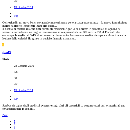
265
13 Ottobre 2014
#59
Col reglandin mi trovo bene, sto avendo mantenimento per ora senza usare minox... la nuova formulazione
inoltre ha risolto i problemi legati alla odore...
Il rischio di mettere insieme tutti questi oli essenziali è quello di limitare le percentuali di ognuno nel
senso che secondo me sia meglio inserirne uno solo a percentuali del 3% anziché 2-3 al 1% visto che
comunque la soglia del 3-4% di oli essenziali in un unica lozione non sarebbe da superare..dove trovate la
lozione della weleda? Ho girato in qualche farmacia ma niente..
G
gino19
Utente
28 Gennaio 2010
535
98
265
13 Ottobre 2014
#60
Sarebbe da capire dagli studi sul cyperus e sugli altri oli essenziali se vengano usati puri o inseriti ad una
certa percentuale in lozioni..
Prev
1
2
3