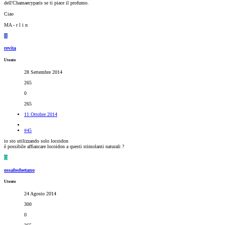
dell'Chamaecyparis se ti piace il profumo.
Ciao
MA - r l i n
R
revita
Utente
28 Settembre 2014
265
0
265
11 Ottobre 2014
#45
io sto utilizzando solo locoidon
è possibile affiancare locoidon a questi stimolanti naturali ?
O
ossafosfoetano
Utente
24 Agosto 2014
300
0