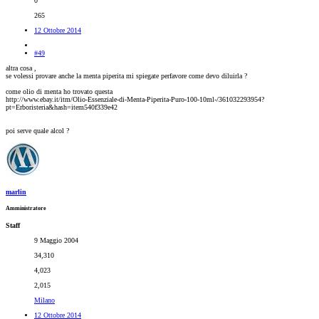
0
265
12 Ottobre 2014
#49
altra cosa ,
se volessi provare anche la menta piperita mi spiegate perfavore come devo diluirla ?
come olio di menta ho trovato questa
http://www.ebay.it/itm/Olio-Essenziale-di-Menta-Piperita-Puro-100-10ml-/361032293954?
pt=Erboristeria&hash=item540f339e42
poi serve quale alcol ?
marlin
Amministratore
Staff
9 Maggio 2004
34,310
4,023
2,015
Milano
12 Ottobre 2014