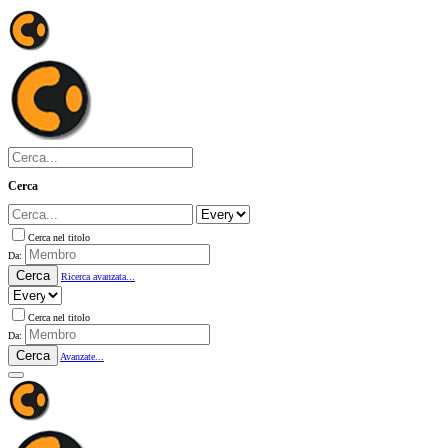
Cerca
Cerca nel titolo
Da:
Cerca
Ricerca avanzata...
Cerca nel titolo
Da:
Cerca
Avanzate...