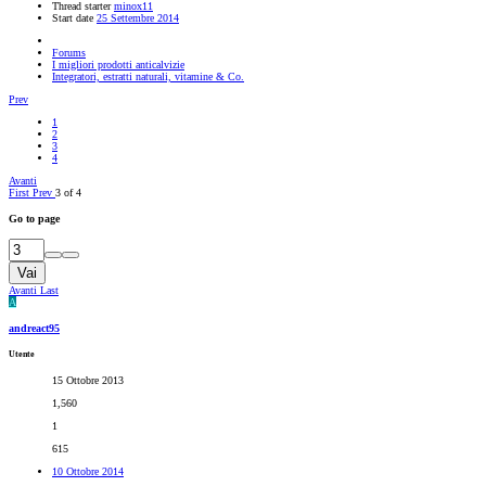
Thread starter
minox11
Start date
25 Settembre 2014
Forums
I migliori prodotti anticalvizie
Integratori, estratti naturali, vitamine & Co.
Prev
1
2
3
4
Avanti
First
Prev
3 of 4
Go to page
Vai
Avanti
Last
A
andreact95
Utente
15 Ottobre 2013
1,560
1
615
10 Ottobre 2014