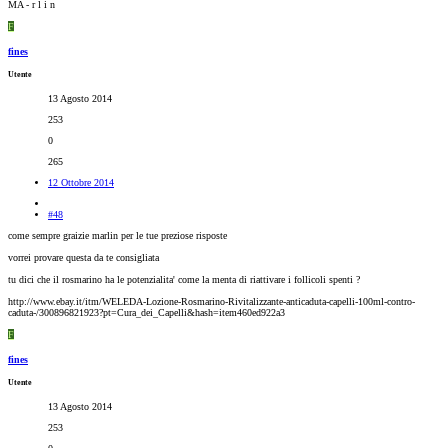
MA - r l i n
F
fines
Utente
13 Agosto 2014
253
0
265
12 Ottobre 2014
#48
come sempre graizie marlin per le tue preziose risposte
vorrei provare questa da te consigliata
tu dici che il rosmarino ha le potenzialita' come la menta di riattivare i follicoli spenti ?
http://www.ebay.it/itm/WELEDA-Lozione-Rosmarino-Rivitalizzante-anticaduta-capelli-100ml-contro-
caduta-/300896821923?pt=Cura_dei_Capelli&hash=item460ed922a3
F
fines
Utente
13 Agosto 2014
253