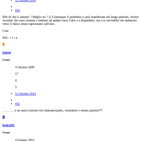
12 Ottobre 2014
#54
Beh di che ti lamenti ? Meglio no ? [
] Comunque il problema si può manifestare nel lungo periodo, inoltre
ricordati che sono essenze e tendono ad andare verso l'alto e a disperdersi, ma a te servirebbe che andassero
verso il basso senza vaporizzarsi nell'aria...
Ciao
MA - r l i n
L
lcluigi
Utente
4 Ottobre 2009
17
0
5
12 Ottobre 2014
#55
.............e un unica lozione con chamaercyparis, rosmarino e menta piperita???
K
kiske202
Utente
4 Giugno 2012