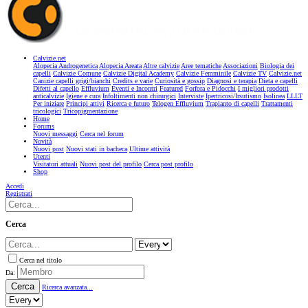
Calvizie.net
Alopecia Androgenetica
Alopecia Areata
Altre calvizie
Aree tematiche
Associazioni
Biologia dei
capelli
Calvizie Comune
Calvizie Digital Academy
Calvizie Femminile
Calvizie TV
Calvizie.net
Canizie capelli grigi/bianchi
Credits e varie
Curiosità e gossip
Diagnosi e terapia
Dieta e capelli
Difetti al capello
Effluvium
Eventi e Incontri
Featured
Forfora e Pidocchi
I migliori prodotti
anticalvizie
Igiene e cura
Infoltimenti non chirurgici
Interviste
Ipertricosi/Irsutismo
Isolinea
LLLT
Per iniziare
Principi attivi
Ricerca e futuro
Telogen Effluvium
Trapianto di capelli
Trattamenti
tricologici
Tricopigmentazione
Home
Forums
Nuovi messaggi
Cerca nel forum
Novità
Nuovi post
Nuovi stati in bacheca
Ultime attività
Utenti
Visitatori attuali
Nuovi post del profilo
Cerca post profilo
Shop
Accedi
Registrati
Cerca
Cerca nel titolo
Da:
Cerca
Ricerca avanzata...