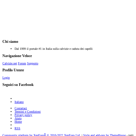
Chi siamo
Dal 1999 il portale #1 in Italia sulla calvizie e caduta dei capelli
Navigazione Veloce
Calvizie.net
Forum
Supporto
Profilo Utente
Login
Seguici su Facebook
Italiano
Contattaci
Termini e Condizioni
Privacy policy
Aiuto
Home
RSS
®
Community platform by XenForo
© 2010-2022 XenForo Ltd.
|
Style and add-ons by ThemeHouse
- tutti