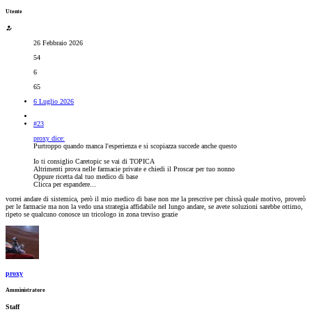
Utente
26 Febbraio 2026
54
6
65
6 Luglio 2026
#23
proxy dice:
Purtroppo quando manca l'esperienza e si scopiazza succede anche questo
Io ti consiglio Caretopic se vai di TOPICA
Altrimenti prova nelle farmacie private e chiedi il Proscar per tuo nonno
Oppure ricetta dal tuo medico di base
Clicca per espandere...
vorrei andare di sistemica, però il mio medico di base non me la prescrive per chissà quale motivo, proverò
per le farmacie ma non la vedo una strategia affidabile nel lungo andare, se avete soluzioni sarebbe ottimo,
ripeto se qualcuno conosce un tricologo in zona treviso grazie
proxy
Amministratore
Staff