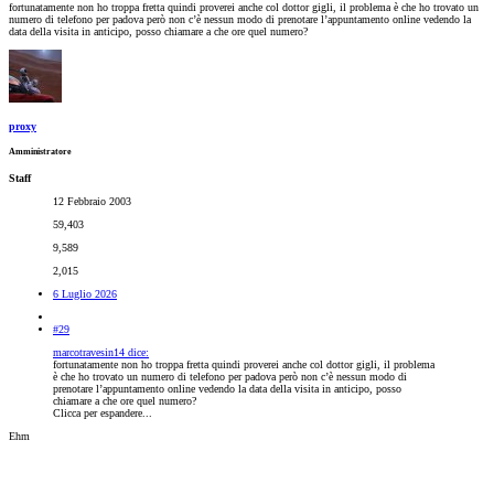
fortunatamente non ho troppa fretta quindi proverei anche col dottor gigli, il problema è che ho trovato un
numero di telefono per padova però non c’è nessun modo di prenotare l’appuntamento online vedendo la
data della visita in anticipo, posso chiamare a che ore quel numero?
proxy
Amministratore
Staff
12 Febbraio 2003
59,403
9,589
2,015
6 Luglio 2026
#29
marcotravesin14 dice:
fortunatamente non ho troppa fretta quindi proverei anche col dottor gigli, il problema
è che ho trovato un numero di telefono per padova però non c’è nessun modo di
prenotare l’appuntamento online vedendo la data della visita in anticipo, posso
chiamare a che ore quel numero?
Clicca per espandere...
Ehm