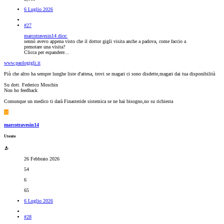
6 Luglio 2026
#27
marcotravesin14 dice:
sennò avevo appena visto che il dottor gigli visita anche a padova, come faccio a
prenotare una visita?
Clicca per espandere...
www.paologigli.it
Più che altro ha sempre lunghe liste d'attesa, trovi se magari ci sono disdette,magari dai tua disponibilità
Su dott. Federico Moschin
Non ho feedback
Comunque un medico ti darà Finasteride sistemica se ne hai bisogno,no su richiesta
M
marcotravesin14
Utente
26 Febbraio 2026
54
6
65
6 Luglio 2026
#28