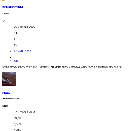
marcotravesin14
Utente
26 Febbraio 2026
54
6
65
6 Luglio 2026
#26
sennò avevo appena visto che il dottor gigli visita anche a padova, come faccio a prenotare una visita?
proxy
Amministratore
Staff
12 Febbraio 2003
59,403
9,589
2,015