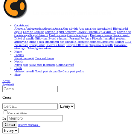
Calvizie.net
Alopecia Androgenetica
Alopecia Areata
Altre calvizie
Aree tematiche
Associazioni
Biologia dei
capelli
Calvizie Comune
Calvizie Digital Academy
Calvizie Femminile
Calvizie TV
Calvizie.net
Canizie capelli grigi/bianchi
Credits e varie
Curiosità e gossip
Diagnosi e terapia
Dieta e capelli
Difetti al capello
Effluvium
Eventi e Incontri
Featured
Forfora e Pidocchi
I migliori prodotti
anticalvizie
Igiene e cura
Infoltimenti non chirurgici
Interviste
Ipertricosi/Irsutismo
Isolinea
LLLT
Per iniziare
Principi attivi
Ricerca e futuro
Telogen Effluvium
Trapianto di capelli
Trattamenti
tricologici
Tricopigmentazione
Home
Forums
Nuovi messaggi
Cerca nel forum
Novità
Nuovi post
Nuovi stati in bacheca
Ultime attività
Utenti
Visitatori attuali
Nuovi post del profilo
Cerca post profilo
Shop
Accedi
Registrati
Cerca
Cerca nel titolo
Da:
Cerca
Ricerca avanzata...