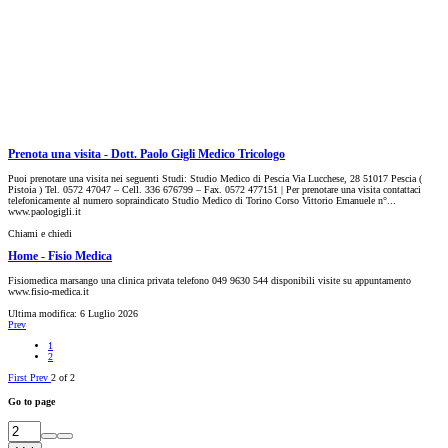
Prenota una visita - Dott. Paolo Gigli Medico Tricologo
Puoi prenotare una visita nei seguenti Studi: Studio Medico di Pescia Via Lucchese, 28 51017 Pescia (
Pistoia ) Tel. 0572 47047 – Cell. 336 676799 – Fax. 0572 477151 | Per prenotare una visita contattaci
telefonicamente al numero sopraindicato Studio Medico di Torino Corso Vittorio Emanuele n°...
www.paologigli.it
Chiami e chiedi
Home - Fisio Medica
Fisiomedica marsango una clinica privata telefono 049 9630 544 disponibili visite su appuntamento
www.fisio-medica.it
Ultima modifica:
6 Luglio 2026
Prev
1
2
First
Prev
2 of 2
Go to page