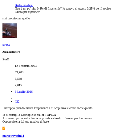
Bartolino dice:
Non è un po’ alta 0,8% di finasteride? Io sapevo si usasse 0,25% per il topico
Clicca per espandere...
sisi proprio per quello
proxy
Amministratore
Staff
12 Febbraio 2003
59,403
9,589
2,015
6 Luglio 2026
#22
Purtroppo quando manca l'esperienza e si scopiazza succede anche questo
Io ti consiglio Caretopic se vai di TOPICA
Altrimenti prova nelle farmacie private e chiedi il Proscar per tuo nonno
Oppure ricetta dal tuo medico di base
M
marcotravesin14