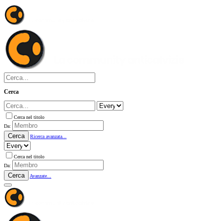
Cerca
Cerca nel titolo
Da:
Cerca
Ricerca avanzata...
Cerca nel titolo
Da:
Cerca
Avanzate...