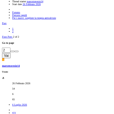
Thread starter
marcotravesin14
Start date
26 Febbraio 2026
Forums
Percorsi rapidi
Per i nuovi: scegliere la terapia anticalvizie
Prev
1
2
First
Prev
2 of 2
Go to page
Vai
M
marcotravesin14
Utente
26 Febbraio 2026
54
6
65
6 Luglio 2026
#21