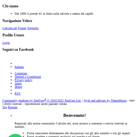
Chi siamo
Dal 1999 il portale #1 in Italia sulla calvizie e caduta dei capelli
Navigazione Veloce
Calvizie.net
Forum
Supporto
Profilo Utente
Login
Seguici su Facebook
Italiano
Contattaci
Termini e Condizioni
Privacy policy
Aiuto
Home
RSS
®
Community platform by XenForo
© 2010-2022 XenForo Ltd.
|
Style and add-ons by ThemeHouse
- tutti
i diritti riservati - riproduzione anche parziale vietata
Top
Bottom
Benvenuto!
Registrati alla nostra community Calvizie.net, avrai accesso a contenuti e servizi riservati ai
membri:
Potrai intervenire direttamente alle discussioni con gli altri membri e con gli esperti
Potrai accedere a contenuti esclusivi sul portale e sul forum