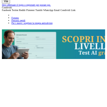
Vai
Devi effettuare il login o registrarti per postare qui.
Condividi:
Facebook
Twitter
Reddit
Pinterest
Tumblr
WhatsApp
Email
Condividi
Link
Forums
Percorsi rapidi
Per i nuovi: scegliere la terapia anticalvizie