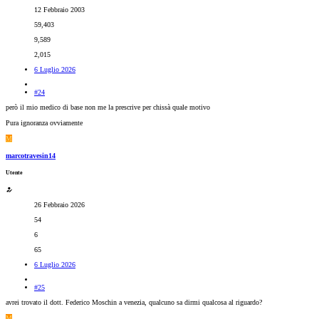
12 Febbraio 2003
59,403
9,589
2,015
6 Luglio 2026
#24
però il mio medico di base non me la prescrive per chissà quale motivo
Pura ignoranza ovviamente
M
marcotravesin14
Utente
26 Febbraio 2026
54
6
65
6 Luglio 2026
#25
avrei trovato il dott. Federico Moschin a venezia, qualcuno sa dirmi qualcosa al riguardo?
M