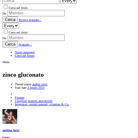
Cerca nel titolo
Da:
Cerca
Ricerca avanzata...
Cerca nel titolo
Da:
Cerca
Avanzate...
Nuovi messaggi
Cerca nel forum
Menu
zinco gluconato
Thread starter
andrea_tucci
Start date
2 Aprile 2013
Forums
I migliori prodotti anticalvizie
Integratori, estratti naturali, vitamine & Co.
andrea_tucci
Utente