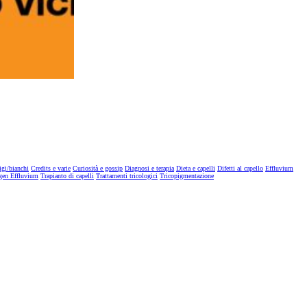
igi/bianchi
Credits e varie
Curiosità e gossip
Diagnosi e terapia
Dieta e capelli
Difetti al capello
Effluvium
gen Effluvium
Trapianto di capelli
Trattamenti tricologici
Tricopigmentazione