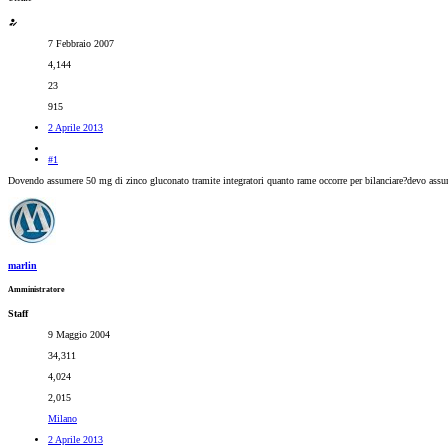
7 Febbraio 2007
4,144
23
915
2 Aprile 2013
#1
Dovendo assumere 50 mg di zinco gluconato tramite integratori quanto rame occorre per bilanciare?devo assu
marlin
Amministratore
Staff
9 Maggio 2004
34,311
4,024
2,015
Milano
2 Aprile 2013