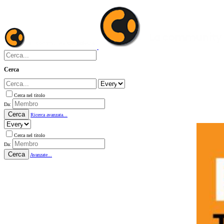
Cerca
Cerca nel titolo
Da:
Cerca
Ricerca avanzata...
Cerca nel titolo
Da:
Cerca
Avanzate...