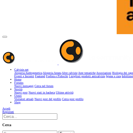
Calvizie.net
Alopecia Androgenetica
Alopecia Areata
Altre calvizie
Aree tematiche
Associazioni
Biologia dei cape
Eventi e Incontri
Featured
Forfora e Pidocchi
I migliori prodotti anticalvizie
Igiene e cura
Infoltime
Home
Forums
Nuovi messaggi
Cerca nel forum
Novità
Nuovi post
Nuovi stati in bacheca
Ultime attività
Utenti
Visitatori attuali
Nuovi post del profilo
Cerca post profilo
Shop
Accedi
Registrati
Cerca