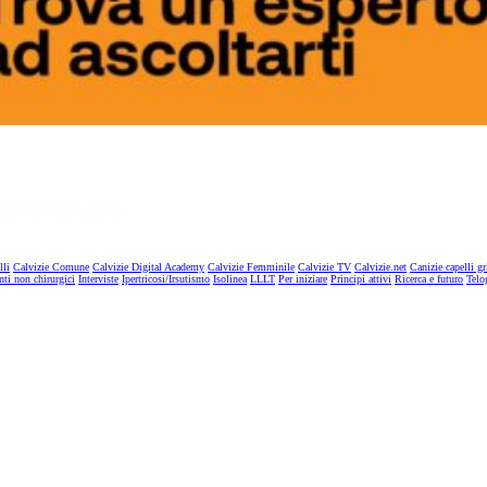
lli
Calvizie Comune
Calvizie Digital Academy
Calvizie Femminile
Calvizie TV
Calvizie.net
Canizie capelli gr
nti non chirurgici
Interviste
Ipertricosi/Irsutismo
Isolinea
LLLT
Per iniziare
Principi attivi
Ricerca e futuro
Telo