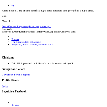
#2
Anche meno di 1 mg di rame perché 50 mg di zinco gluconato sono poco più di 6 mg di zinco.
Ciao
MA - r l i n
Devi effettuare il login o registrarti per postare qui.
Condividi:
Facebook
Twitter
Reddit
Pinterest
Tumblr
WhatsApp
Email
Condividi
Link
Forums
I migliori prodotti anticalvizie
Integratori, estratti naturali, vitamine & Co.
Chi siamo
Dal 1999 il portale #1 in Italia sulla calvizie e caduta dei capelli
Navigazione Veloce
Calvizie.net
Forum
Supporto
Profilo Utente
Login
Seguici su Facebook
Italiano