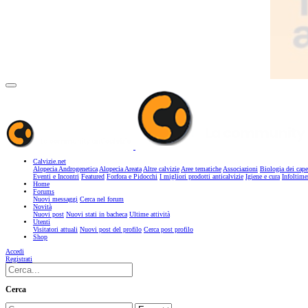
Calvizie.net
Alopecia Androgenetica
Alopecia Areata
Altre calvizie
Aree tematiche
Associazioni
Biologia dei cape
Eventi e Incontri
Featured
Forfora e Pidocchi
I migliori prodotti anticalvizie
Igiene e cura
Infoltime
Home
Forums
Nuovi messaggi
Cerca nel forum
Novità
Nuovi post
Nuovi stati in bacheca
Ultime attività
Utenti
Visitatori attuali
Nuovi post del profilo
Cerca post profilo
Shop
Accedi
Registrati
Cerca