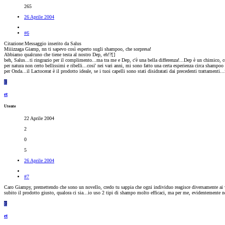
265
26 Aprile 2004
#6
Citazione:Messaggio inserito da Salus
Miiizzaga Giamp, nn ti sapevo così esperto sugli shampoo, che sorpresa!
Abbiamo qualcuno che tiene testa al nostro Dep, eh!?[
]
beh, Salus...ti ringrazio per il complimento...ma tra me e Dep, c'è una bella differenza!...Dep è un chimico,
per natura non certo bellissimi e ribelli...cosi' nei vari anni, mi sono fatto una certa esperienza circa shampoo 
per Onda...il Lactocerat è il prodotto ideale, se i tuoi capelli sono stati disidratati dai precedenti trattamenti.
E
et
Utente
22 Aprile 2004
2
0
5
26 Aprile 2004
#7
Caro Giampy, premettendo che sono un novello, credo tu sappia che ogni individuo reagisce diversamente ai vari 
subito il prodotto giusto, qualora ci sia...io uso 2 tipi di shampo molto efficaci, ma per me, evidentemente non
E
et