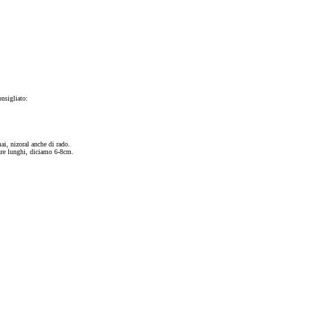
nsigliato:
ai, nizoral anche di rado.
ure lunghi, diciamo 6-8cm.