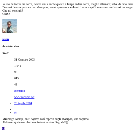
Io uso deltacrin ma secca, dercos amix anche questo a lungo andare secca, meglio alternare; sabal di rado oram
Domani devo acquistare uno shampoo, vorrei spessore e volumi, i miei capelli non sono cortissimi ma nepp
Che mi consigli?
Grazie
ieson
Amministratore
Staff
31 Gennaio 2003
1,941
98
615
49
Bergamo
www.calvizie.net
26 Aprile 2004
#4
Miiizzaga Giamp, nn ti sapevo così esperto sugli shampoo, che sorpresa!
Abbiamo qualcuno che tiene testa al nostro Dep, eh!?[
]
O