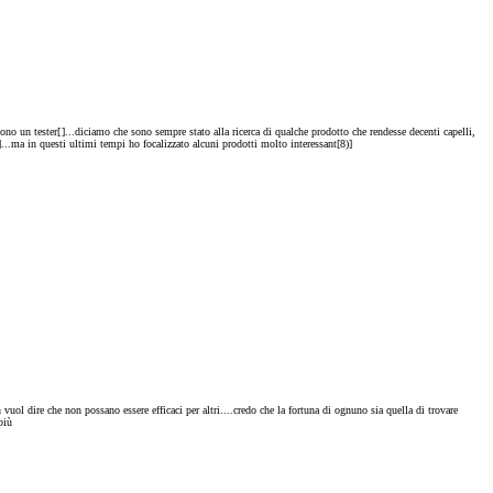
ono un tester[
]...diciamo che sono sempre stato alla ricerca di qualche prodotto che rendesse decenti capelli,
]...ma in questi ultimi tempi ho focalizzato alcuni prodotti molto interessant[8)]
uol dire che non possano essere efficaci per altri....credo che la fortuna di ognuno sia quella di trovare
più