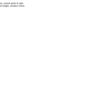
ai, nizoral anche di rado.
ure lunghi, diciamo 6-8cm.