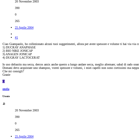
20 Novembre 2003
390
0
265
25 Aprile 2004
#1
Ciao Giampaolo, ho collezionato alcuni tuoi suggerimenti, allora per avere spessore e volume ti hai via via co
1) DUCRAY ANAPHASE
2) BIO NIKE JONICAP
3) ANAGEN JONICAP
4) DUGRAY LACTOCERAT
Io uso deltacrin ma secca, dercos amix anche questo a lungo andare secca, meglio alternare; sabal di rado oram
Domani devo acquistare uno shampoo, vorrei spessore e volumi, i miei capelli non sono cortissimi ma nepp
Che mi consigli?
Grazie
O
onda
Utente
20 Novembre 2003
390
0
265
25 Aprile 2004