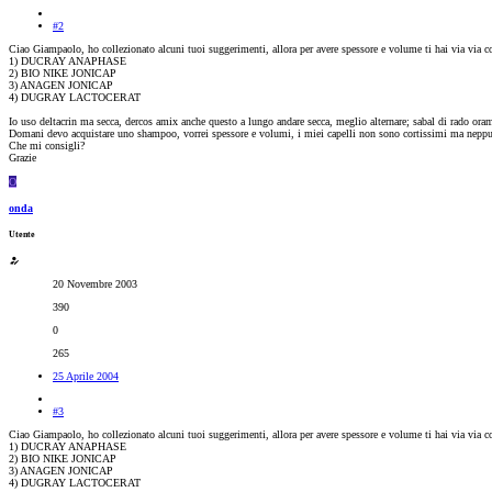
#2
Ciao Giampaolo, ho collezionato alcuni tuoi suggerimenti, allora per avere spessore e volume ti hai via via co
1) DUCRAY ANAPHASE
2) BIO NIKE JONICAP
3) ANAGEN JONICAP
4) DUGRAY LACTOCERAT
Io uso deltacrin ma secca, dercos amix anche questo a lungo andare secca, meglio alternare; sabal di rado oram
Domani devo acquistare uno shampoo, vorrei spessore e volumi, i miei capelli non sono cortissimi ma nepp
Che mi consigli?
Grazie
O
onda
Utente
20 Novembre 2003
390
0
265
25 Aprile 2004
#3
Ciao Giampaolo, ho collezionato alcuni tuoi suggerimenti, allora per avere spessore e volume ti hai via via co
1) DUCRAY ANAPHASE
2) BIO NIKE JONICAP
3) ANAGEN JONICAP
4) DUGRAY LACTOCERAT