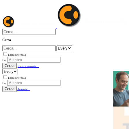
Cerca
Cerca nel titolo
Da:
Cerca
Ricerca avanzata...
Cerca nel titolo
Da:
Cerca
Avanzate...