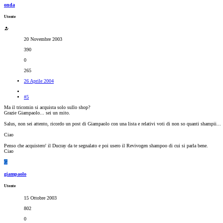
onda
Utente
20 Novembre 2003
390
0
265
26 Aprile 2004
#5
Ma il tricomin si acquista solo sullo shop?
Grazie Giampaolo... sei un mito.
Salus, non sei attento, ricordo un post di Giampaolo con una lista e relativi voti di non so quanti shampii...
Ciao
Penso che acquistero' il Ducray da te segnalato e poi usero il Revivogen shampoo di cui si parla bene.
Ciao
G
giampaolo
Utente
15 Ottobre 2003
802
0