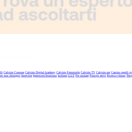
lli
Calvizie Comune
Calvizie Digital Academy
Calvizie Femminile
Calvizie TV
Calvizie.net
Canizie capelli gr
nti non chirurgici
Interviste
Ipertricosi/Irsutismo
Isolinea
LLLT
Per iniziare
Principi attivi
Ricerca e futuro
Telo