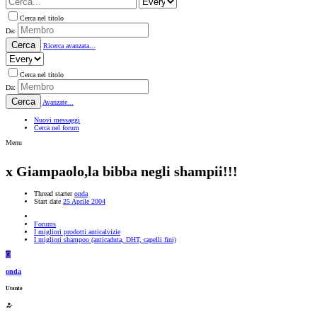
Cerca nel titolo
Da:
Cerca
Ricerca avanzata...
Cerca nel titolo
Da:
Cerca
Avanzate...
Nuovi messaggi
Cerca nel forum
Menu
x Giampaolo,la bibba negli shampii!!!
Thread starter
onda
Start date
25 Aprile 2004
Forums
I migliori prodotti anticalvizie
I migliori shampoo (anticaduta, DHT, capelli fini)
O
onda
Utente