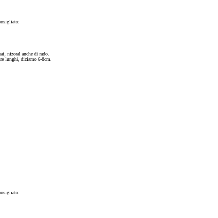
nsigliato:
ai, nizoral anche di rado.
ure lunghi, diciamo 6-8cm.
nsigliato: