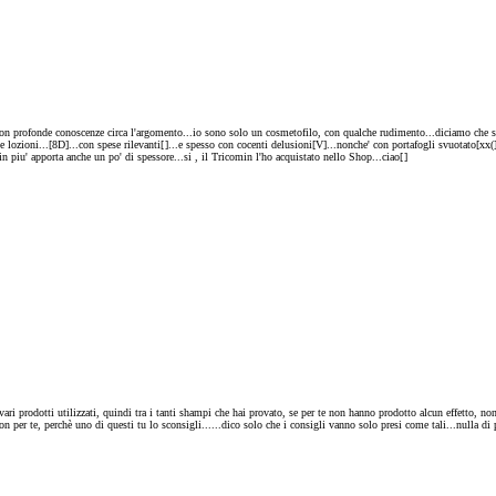
 con profonde conoscenze circa l'argomento...io sono solo un cosmetofilo, con qualche rudimento...diciamo che s
e lozioni...[8D]...con spese rilevanti[
]...e spesso con cocenti delusioni[V]...nonche' con portafogli svuotato[xx(
..in piu' apporta anche un po' di spessore...si , il Tricomin l'ho acquistato nello Shop...ciao[
]
prodotti utilizzati, quindi tra i tanti shampi che hai provato, se per te non hanno prodotto alcun effetto, non v
 per te, perchè uno di questi tu lo sconsigli......dico solo che i consigli vanno solo presi come tali...nulla di 