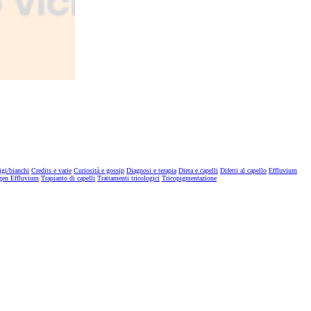
igi/bianchi
Credits e varie
Curiosità e gossip
Diagnosi e terapia
Dieta e capelli
Difetti al capello
Effluvium
gen Effluvium
Trapianto di capelli
Trattamenti tricologici
Tricopigmentazione