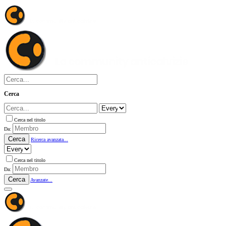
Cerca
Cerca nel titolo
Da:
Cerca
Ricerca avanzata...
Cerca nel titolo
Da:
Cerca
Avanzate...