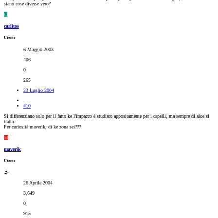
siano cose diverse vero?
C
carlitos
Utente
6 Maggio 2003
406
0
265
23 Luglio 2004
#10
Si differenziano solo per il fatto ke l'impacco è studiato appositamente per i capelli, ma sempre di aloe si
tratta.
Per curiosità maverik, di ke zona sei???
M
maverik
Utente
26 Aprile 2004
3,649
0
915