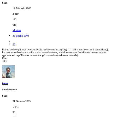
Staff
12 Febbraio 2003
2,319
121
615
Modena
23 Luglio 2004
#4
Dai un occhio qui http://www.calvizie.net/documento.asp?args=1.1.56 e non ascoltare il farmacista[
]
Lo puoi usare benissimo sullo scalpo come idratante, antinfiammatorio, lenitivo etc mentre lo puoi
applicare sui capelli come un comune gel cosmetico(totalmente naturale)
Ciao
-Dep-
ieson
Amministratore
Staff
31 Gennaio 2003
1,941
98