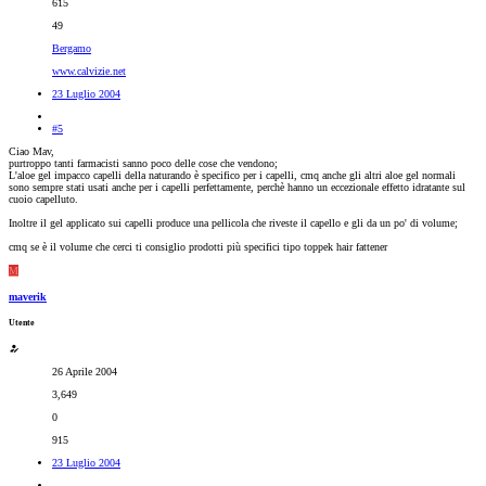
615
49
Bergamo
www.calvizie.net
23 Luglio 2004
#5
Ciao Mav,
purtroppo tanti farmacisti sanno poco delle cose che vendono;
L'aloe gel impacco capelli della naturando è specifico per i capelli, cmq anche gli altri aloe gel normali
sono sempre stati usati anche per i capelli perfettamente, perchè hanno un eccezionale effetto idratante sul
cuoio capelluto.
Inoltre il gel applicato sui capelli produce una pellicola che riveste il capello e gli da un po' di volume;
cmq se è il volume che cerci ti consiglio prodotti più specifici tipo toppek hair fattener
M
maverik
Utente
26 Aprile 2004
3,649
0
915
23 Luglio 2004