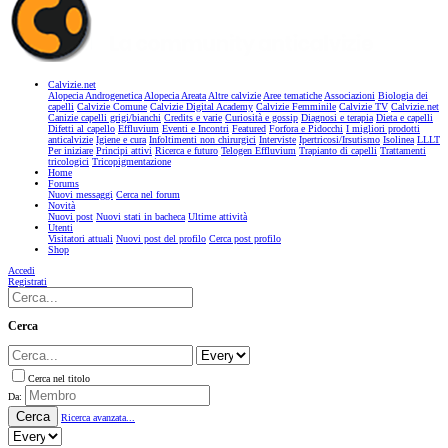
Calvizie.net
Alopecia Androgenetica
Alopecia Areata
Altre calvizie
Aree tematiche
Associazioni
Biologia dei
capelli
Calvizie Comune
Calvizie Digital Academy
Calvizie Femminile
Calvizie TV
Calvizie.net
Canizie capelli grigi/bianchi
Credits e varie
Curiosità e gossip
Diagnosi e terapia
Dieta e capelli
Difetti al capello
Effluvium
Eventi e Incontri
Featured
Forfora e Pidocchi
I migliori prodotti
anticalvizie
Igiene e cura
Infoltimenti non chirurgici
Interviste
Ipertricosi/Irsutismo
Isolinea
LLLT
Per iniziare
Principi attivi
Ricerca e futuro
Telogen Effluvium
Trapianto di capelli
Trattamenti
tricologici
Tricopigmentazione
Home
Forums
Nuovi messaggi
Cerca nel forum
Novità
Nuovi post
Nuovi stati in bacheca
Ultime attività
Utenti
Visitatori attuali
Nuovi post del profilo
Cerca post profilo
Shop
Accedi
Registrati
Cerca
Cerca nel titolo
Da:
Cerca
Ricerca avanzata...