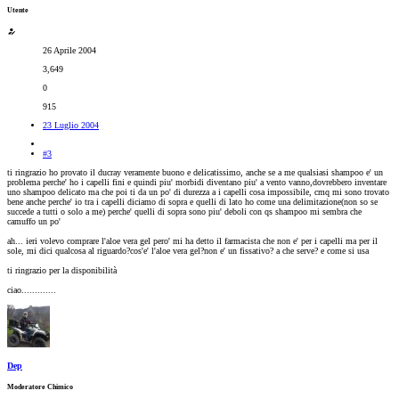
Utente
26 Aprile 2004
3,649
0
915
23 Luglio 2004
#3
ti ringrazio ho provato il ducray veramente buono e delicatissimo, anche se a me qualsiasi shampoo e' un
problema perche' ho i capelli fini e quindi piu' morbidi diventano piu' a vento vanno,dovrebbero inventare
uno shampoo delicato ma che poi ti da un po' di durezza a i capelli cosa impossibile, cmq mi sono trovato
bene anche perche' io tra i capelli diciamo di sopra e quelli di lato ho come una delimitazione(non so se
succede a tutti o solo a me) perche' quelli di sopra sono piu' deboli con qs shampoo mi sembra che
camuffo un po'
ah... ieri volevo comprare l'aloe vera gel pero' mi ha detto il farmacista che non e' per i capelli ma per il
sole, mi dici qualcosa al riguardo?cos'e' l'aloe vera gel?non e' un fissativo? a che serve? e come si usa
ti ringrazio per la disponibilità
ciao.............
Dep
Moderatore Chimico