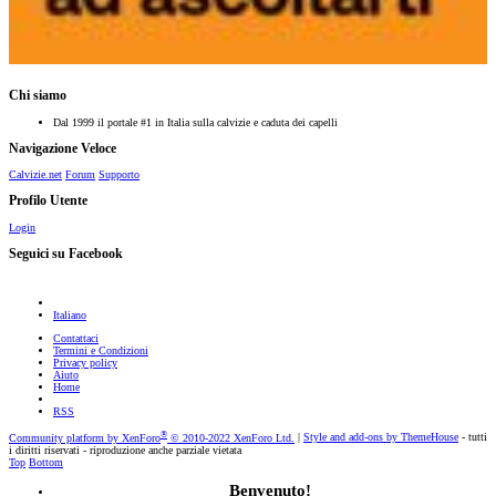
Chi siamo
Dal 1999 il portale #1 in Italia sulla calvizie e caduta dei capelli
Navigazione Veloce
Calvizie.net
Forum
Supporto
Profilo Utente
Login
Seguici su Facebook
Italiano
Contattaci
Termini e Condizioni
Privacy policy
Aiuto
Home
RSS
®
Community platform by XenForo
© 2010-2022 XenForo Ltd.
|
Style and add-ons by ThemeHouse
- tutti
i diritti riservati - riproduzione anche parziale vietata
Top
Bottom
Benvenuto!