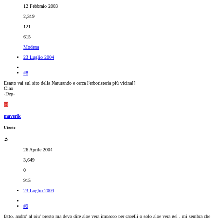
12 Febbraio 2003
2,319
121
615
Modena
23 Luglio 2004
#8
Esatto vai sul sito della Naturando e cerca l'erboristeria più vicina[
]
Ciao
-Dep-
M
maverik
Utente
26 Aprile 2004
3,649
0
915
23 Luglio 2004
#9
fatto, andro' al piu' presto ma devo dire aloe vera impacco per capelli o solo aloe vera gel , mi sembra che