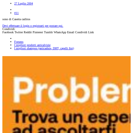
27 Luglio 2004
#11
sono di Caserta carlitos
Devi effettuare il login o registrarti per postare qui.
Condividi:
Facebook
Twitter
Reddit
Pinterest
Tumblr
WhatsApp
Email
Condividi
Link
Forums
I migliori prodotti anticalvizie
I migliori shampoo (anticaduta, DHT, capelli fini)