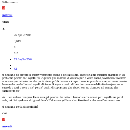
ciao.............
M
maverik
Utente
26 Aprile 2004
3,649
0
915
23 Luglio 2004
#2
ti ringrazio ho provato il ducray veramente buono e delicatissimo, anche se a me qualsiasi shampoo e' un
problema perche' ho i capelli fini e quindi piu' morbidi diventano piu' a vento vanno,dovrebbero inventare
uno shampoo delicato ma che poi ti da un po' di durezza a i capelli cosa impossibile, cmq mi sono trovato
bene anche perche' io tra i capelli diciamo di sopra e quelli di lato ho come una delimitazione(non so se
succede a tutti o solo a me) perche' quelli di sopra sono piu' deboli con qs shampoo mi sembra che
camuffo un po'
ah... ieri volevo comprare l'aloe vera gel pero' mi ha detto il farmacista che non e' per i capelli ma per il
sole, mi dici qualcosa al riguardo?cos'e' l'aloe vera gel?non e' un fissativo? a che serve? e come si usa
ti ringrazio per la disponibilità
ciao.............
M
maverik