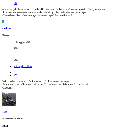
#6
cerco un gel che non faccia male alla cute ma che fissa se e' volumizzante e' meglio ancora.
il farmacista scendeva dalle nuvole quando gli ho detto che era per i capelli
allora devo dire l'aloe vera gel impacco capelli?mi capiranno?
C
carlitos
Utente
6 Maggio 2003
406
0
265
23 Luglio 2004
#7
Vai in erboristeria, è + facile ke trovi lì l'impacco per capelli.
Se vai sul sito della naturando trovi l'erboristeria + vicina a te ke la rivende.
CIAO!!!!
Dep
Moderatore Chimico
Staff