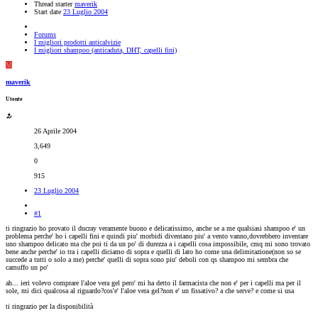
Thread starter
maverik
Start date
23 Luglio 2004
Forums
I migliori prodotti anticalvizie
I migliori shampoo (anticaduta, DHT, capelli fini)
M
maverik
Utente
26 Aprile 2004
3,649
0
915
23 Luglio 2004
#1
ti ringrazio ho provato il ducray veramente buono e delicatissimo, anche se a me qualsiasi shampoo e' un
problema perche' ho i capelli fini e quindi piu' morbidi diventano piu' a vento vanno,dovrebbero inventare
uno shampoo delicato ma che poi ti da un po' di durezza a i capelli cosa impossibile, cmq mi sono trovato
bene anche perche' io tra i capelli diciamo di sopra e quelli di lato ho come una delimitazione(non so se
succede a tutti o solo a me) perche' quelli di sopra sono piu' deboli con qs shampoo mi sembra che
camuffo un po'
ah... ieri volevo comprare l'aloe vera gel pero' mi ha detto il farmacista che non e' per i capelli ma per il
sole, mi dici qualcosa al riguardo?cos'e' l'aloe vera gel?non e' un fissativo? a che serve? e come si usa
ti ringrazio per la disponibilità