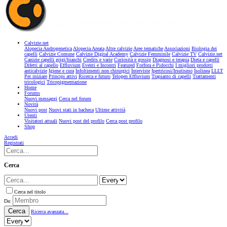
Calvizie.net
Alopecia Androgenetica
Alopecia Areata
Altre calvizie
Aree tematiche
Associazioni
Biologia dei
capelli
Calvizie Comune
Calvizie Digital Academy
Calvizie Femminile
Calvizie TV
Calvizie.net
Canizie capelli grigi/bianchi
Credits e varie
Curiosità e gossip
Diagnosi e terapia
Dieta e capelli
Difetti al capello
Effluvium
Eventi e Incontri
Featured
Forfora e Pidocchi
I migliori prodotti
anticalvizie
Igiene e cura
Infoltimenti non chirurgici
Interviste
Ipertricosi/Irsutismo
Isolinea
LLLT
Per iniziare
Principi attivi
Ricerca e futuro
Telogen Effluvium
Trapianto di capelli
Trattamenti
tricologici
Tricopigmentazione
Home
Forums
Nuovi messaggi
Cerca nel forum
Novità
Nuovi post
Nuovi stati in bacheca
Ultime attività
Utenti
Visitatori attuali
Nuovi post del profilo
Cerca post profilo
Shop
Accedi
Registrati
Cerca
Cerca nel titolo
Da:
Cerca
Ricerca avanzata...