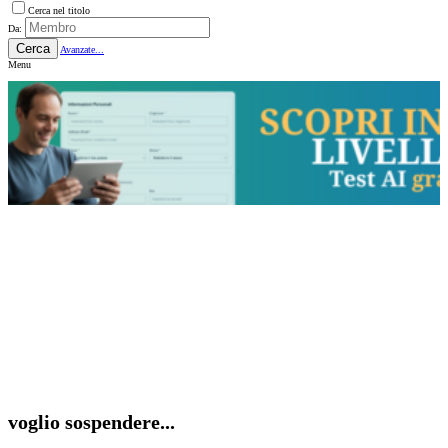
Cerca nel titolo
Da:
Cerca
Avanzate...
Menu
voglio sospendere...