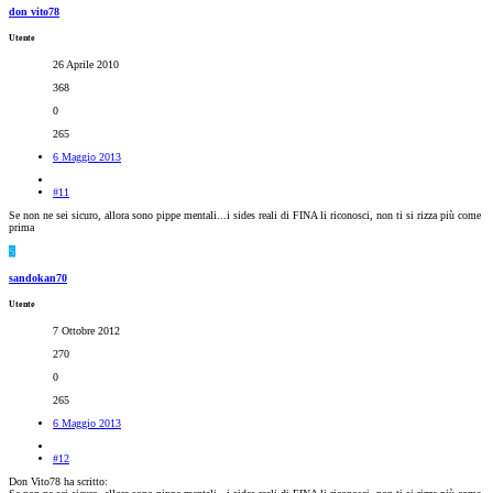
don vito78
Utente
26 Aprile 2010
368
0
265
6 Maggio 2013
#11
Se non ne sei sicuro, allora sono pippe mentali...i sides reali di FINA li riconosci, non ti si rizza più come
prima
S
sandokan70
Utente
7 Ottobre 2012
270
0
265
6 Maggio 2013
#12
Don Vito78 ha scritto: