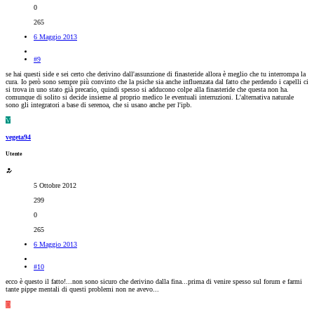
0
265
6 Maggio 2013
#9
se hai questi side e sei certo che derivino dall'assunzione di finasteride allora è meglio che tu interrompa la
cura. Io però sono sempre più convinto che la psiche sia anche influenzata dal fatto che perdendo i capelli ci
si trova in uno stato già precario, quindi spesso si adducono colpe alla finasteride che questa non ha.
comunque di solito si decide insieme al proprio medico le eventuali interruzioni. L'alternativa naturale
sono gli integratori a base di serenoa, che si usano anche per l'ipb.
V
vegeta94
Utente
5 Ottobre 2012
299
0
265
6 Maggio 2013
#10
ecco è questo il fatto!...non sono sicuro che derivino dalla fina...prima di venire spesso sul forum e farmi
tante pippe mentali di questi problemi non ne avevo...
D