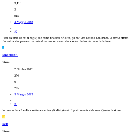
3,118
2
915
4 Maggio 2013
#2
Fatti valutare da chi ti segue, ma come fina non c'è altro, gli anti dht naturali non hanno lo stesso effetto.
Potresti anche provare con metà dose, ma sei sicuro che i sides che hai derivino dalla fina?
S
sandokan70
Utente
7 Ottobre 2012
270
0
265
5 Maggio 2013
#3
Io prendo duta 3 volte a settimana e fina gli altri giorni. E praticamente side zero. Questo da 4 mesi.
M
mett
Utente