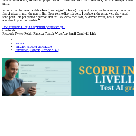
Se non ne sei sicuro, allora sono pippe mentali...i sides reali di FINA li riconosci, non ti si rizza più come
prima
Io potrei bombardarmi di duta e fina (che cmq gia' lo faccio) ma quando vedo una bella gnocca fina o non
fina si drizza in men che non si dica! Ecco perché dico side zero. Potrebbe anche essere vero che 4 mesi
sono pochi, ma per quanto riguarda i risultati. Ma credo che i side, se devono venire, non si fanno
attendere troppo, non credete??
Devi effettuare il login o registrarti per postare qui.
Condividi:
Facebook
Twitter
Reddit
Pinterest
Tumblr
WhatsApp
Email
Condividi
Link
Forums
I migliori prodotti anticalvizie
Finasteride (Propecia, Proscar & C.)