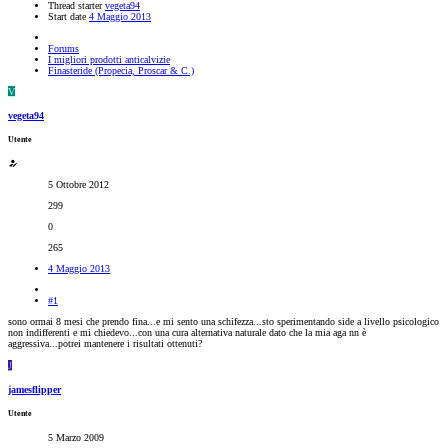
Thread starter
vegeta94
Start date
4 Maggio 2013
Forums
I migliori prodotti anticalvizie
Finasteride (Propecia, Proscar & C.)
V
vegeta94
Utente
5 Ottobre 2012
299
0
265
4 Maggio 2013
#1
sono ormai 8 mesi che prendo fina...e mi sento una schifezza...sto sperimentando side a livello psicologico
non indifferenti e mi chiedevo...con una cura alternativa naturale dato che la mia aga nn è
aggressiva...potrei mantenere i risultati ottenuti?
J
jamesflipper
Utente
5 Marzo 2009