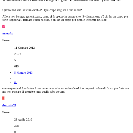
Io prendo duta 3 volte a settimana e fina gli altri giorni. E praticamente side zero. Questo da 4 mesi.
Questo non vuol dire un cacchio! Ogni corpo reagisce a suo modo!
Allora non bisogna generalizzare, come si fa spesso in questo sito. Evidentemente c'è chi ha un corpo più
forte, sopporta il farmaco e non ha side, e chi ha un corpo più debole, e risente dei side!
M
mattafix
Utente
11 Gennaio 2012
2,677
5
615
5 Maggio 2013
#6
comunque sandokan la tua è una cura che non ha un razionale ed inoltre puoi parlare di fisico più forte ora
ma non pensare di prendere tutta quella roba per anni
D
don vito78
Utente
26 Aprile 2010
368
0