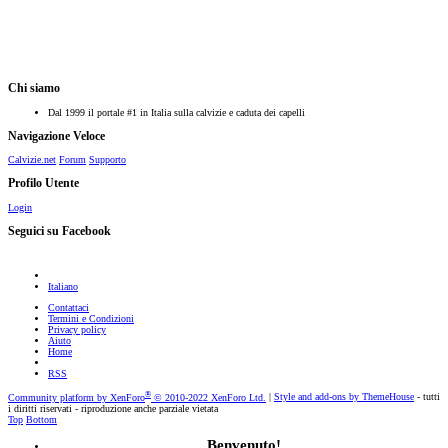
Chi siamo
Dal 1999 il portale #1 in Italia sulla calvizie e caduta dei capelli
Navigazione Veloce
Calvizie.net
Forum
Supporto
Profilo Utente
Login
Seguici su Facebook
Italiano
Contattaci
Termini e Condizioni
Privacy policy
Aiuto
Home
RSS
®
Community platform by XenForo
© 2010-2022 XenForo Ltd.
|
Style and add-ons by ThemeHouse
- tutti
i diritti riservati - riproduzione anche parziale vietata
Top
Bottom
Benvenuto!