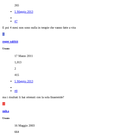
265
5 Maggio 2013
#7
E poi 4 mesi non sono nulla in terapie che vanno fatte a vita
R
roger rabbit
Utente
17 Marzo 2011
1,013
2
415
5 Maggio 2013
#8
ma i risultati li hai ottenuti con la sola finasteride?
M
mika
Utente
16 Maggio 2003
664