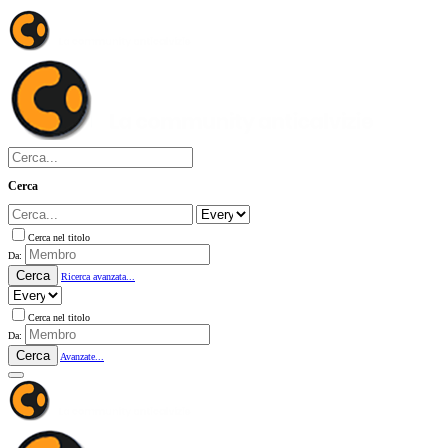
Cerca
Cerca nel titolo
Da:
Cerca
Ricerca avanzata...
Cerca nel titolo
Da:
Cerca
Avanzate...