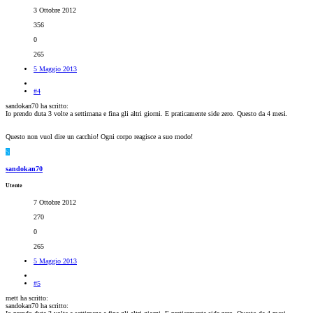
3 Ottobre 2012
356
0
265
5 Maggio 2013
#4
sandokan70 ha scritto:
Io prendo duta 3 volte a settimana e fina gli altri giorni. E praticamente side zero. Questo da 4 mesi.
Questo non vuol dire un cacchio! Ogni corpo reagisce a suo modo!
S
sandokan70
Utente
7 Ottobre 2012
270
0
265
5 Maggio 2013
#5
mett ha scritto:
sandokan70 ha scritto: