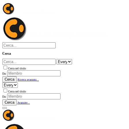
Cerca
Cerca nel titolo
Da:
Cerca
Ricerca avanzata...
Cerca nel titolo
Da:
Cerca
Avanzate...