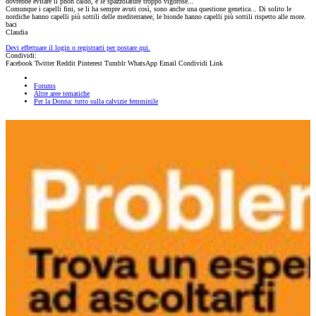
dovrebbe evitare il phon caldo, e le spazzolature troppo vigorose...
Comunque i capelli fini, se li ha sempre avuti così, sono anche una questione genetica... Di solito le
nordiche hanno capelli più sottili delle mediterranee, le bionde hanno capelli più sottili rispetto alle more.
baci
Claudia
Devi effettuare il login o registrarti per postare qui.
Condividi:
Facebook
Twitter
Reddit
Pinterest
Tumblr
WhatsApp
Email
Condividi
Link
Forums
Altre aree tematiche
Per la Donna: tutto sulla calvizie femminile