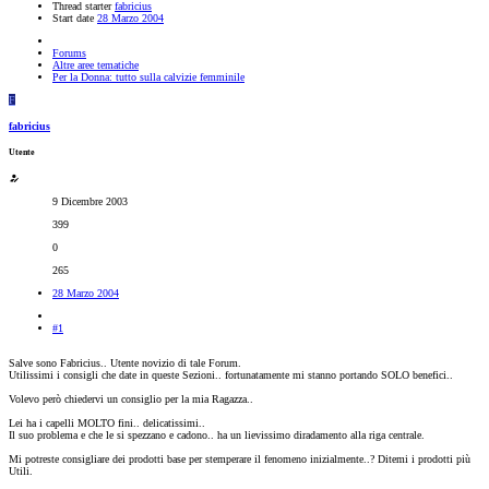
Thread starter
fabricius
Start date
28 Marzo 2004
Forums
Altre aree tematiche
Per la Donna: tutto sulla calvizie femminile
F
fabricius
Utente
9 Dicembre 2003
399
0
265
28 Marzo 2004
#1
Salve sono Fabricius.. Utente novizio di tale Forum.
Utilissimi i consigli che date in queste Sezioni.. fortunatamente mi stanno portando SOLO benefici..
Volevo però chiedervi un consiglio per la mia Ragazza..
Lei ha i capelli MOLTO fini.. delicatissimi..
Il suo problema e che le si spezzano e cadono.. ha un lievissimo diradamento alla riga centrale.
Mi potreste consigliare dei prodotti base per stemperare il fenomeno inizialmente..? Ditemi i prodotti più
Utili.