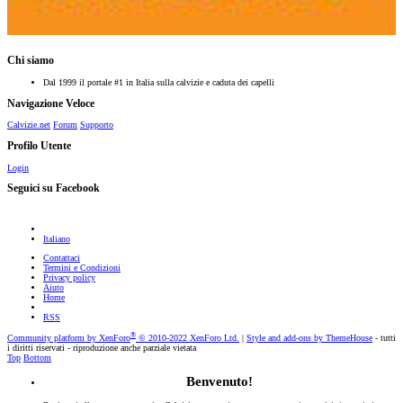
Chi siamo
Dal 1999 il portale #1 in Italia sulla calvizie e caduta dei capelli
Navigazione Veloce
Calvizie.net
Forum
Supporto
Profilo Utente
Login
Seguici su Facebook
Italiano
Contattaci
Termini e Condizioni
Privacy policy
Aiuto
Home
RSS
®
Community platform by XenForo
© 2010-2022 XenForo Ltd.
|
Style and add-ons by ThemeHouse
- tutti
i diritti riservati - riproduzione anche parziale vietata
Top
Bottom
Benvenuto!