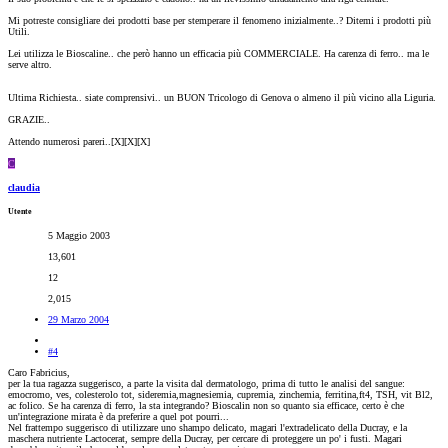
Mi potreste consigliare dei prodotti base per stemperare il fenomeno inizialmente..? Ditemi i prodotti più
Utili.
Lei utilizza le Bioscaline.. che però hanno un efficacia più COMMERCIALE. Ha carenza di ferro.. ma le
serve altro.
Ultima Richiesta.. siate comprensivi.. un BUON Tricologo di Genova o almeno il più vicino alla Liguria.
GRAZIE..
Attendo numerosi pareri..[X][X][X]
C
claudia
Utente
5 Maggio 2003
13,601
12
2,015
29 Marzo 2004
#4
Caro Fabricius,
per la tua ragazza suggerisco, a parte la visita dal dermatologo, prima di tutto le analisi del sangue:
emocromo, ves, colesterolo tot, sideremia,magnesiemia, cupremia, zinchemia, ferritina,ft4, TSH, vit Bl2,
ac folico. Se ha carenza di ferro, la sta integrando? Bioscalin non so quanto sia efficace, certo è che
un'integrazione mirata è da preferire a quel pot pourri...
Nel frattempo suggerisco di utilizzare uno shampo delicato, magari l'extradelicato della Ducray, e la
maschera nutriente Lactocerat, sempre della Ducray, per cercare di proteggere un po' i fusti. Magari