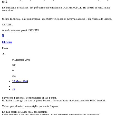
Utili.
Lei utilizza le Bioscaline.. che però hanno un efficacia più COMMERCIALE. Ha carenza di ferro.. ma le
serve altro.
Ultima Richiesta.. siate comprensivi.. un BUON Tricologo di Genova o almeno il più vicino alla Liguria.
GRAZIE..
Attendo numerosi pareri..[X][X][X]
F
fabricius
Utente
9 Dicembre 2003
399
0
265
28 Marzo 2004
#3
Salve sono Fabricius.. Utente novizio di tale Forum.
Utilissimi i consigli che date in queste Sezioni.. fortunatamente mi stanno portando SOLO benefici..
Volevo però chiedervi un consiglio per la mia Ragazza..
Lei ha i capelli MOLTO fini.. delicatissimi..
Il suo problema e che le si spezzano e cadono.. ha un lievissimo diradamento alla riga centrale.