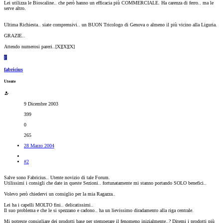
Lei utilizza le Bioscaline.. che però hanno un efficacia più COMMERCIALE. Ha carenza di ferro.. ma le
serve altro.
Ultima Richiesta.. siate comprensivi.. un BUON Tricologo di Genova o almeno il più vicino alla Liguria.
GRAZIE..
Attendo numerosi pareri..[X][X][X]
F
fabricius
Utente
9 Dicembre 2003
399
0
265
28 Marzo 2004
#2
Salve sono Fabricius.. Utente novizio di tale Forum.
Utilissimi i consigli che date in queste Sezioni.. fortunatamente mi stanno portando SOLO benefici..
Volevo però chiedervi un consiglio per la mia Ragazza..
Lei ha i capelli MOLTO fini.. delicatissimi..
Il suo problema e che le si spezzano e cadono.. ha un lievissimo diradamento alla riga centrale.
Mi potreste consigliare dei prodotti base per stemperare il fenomeno inizialmente..? Ditemi i prodotti più