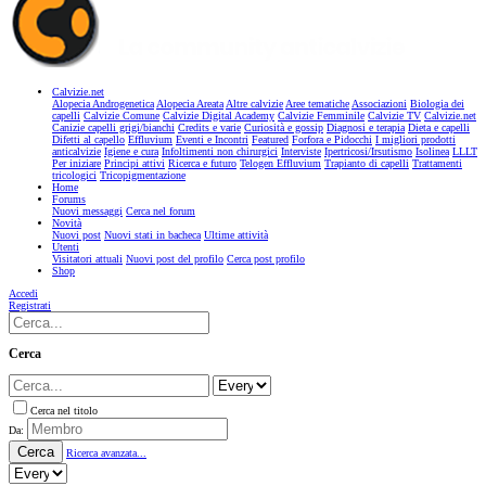
Calvizie.net
Alopecia Androgenetica
Alopecia Areata
Altre calvizie
Aree tematiche
Associazioni
Biologia dei
capelli
Calvizie Comune
Calvizie Digital Academy
Calvizie Femminile
Calvizie TV
Calvizie.net
Canizie capelli grigi/bianchi
Credits e varie
Curiosità e gossip
Diagnosi e terapia
Dieta e capelli
Difetti al capello
Effluvium
Eventi e Incontri
Featured
Forfora e Pidocchi
I migliori prodotti
anticalvizie
Igiene e cura
Infoltimenti non chirurgici
Interviste
Ipertricosi/Irsutismo
Isolinea
LLLT
Per iniziare
Principi attivi
Ricerca e futuro
Telogen Effluvium
Trapianto di capelli
Trattamenti
tricologici
Tricopigmentazione
Home
Forums
Nuovi messaggi
Cerca nel forum
Novità
Nuovi post
Nuovi stati in bacheca
Ultime attività
Utenti
Visitatori attuali
Nuovi post del profilo
Cerca post profilo
Shop
Accedi
Registrati
Cerca
Cerca nel titolo
Da:
Cerca
Ricerca avanzata...