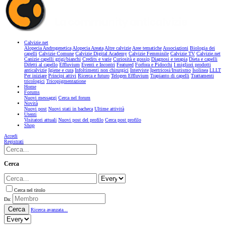
Calvizie.net
Alopecia Androgenetica
Alopecia Areata
Altre calvizie
Aree tematiche
Associazioni
Biologia dei
capelli
Calvizie Comune
Calvizie Digital Academy
Calvizie Femminile
Calvizie TV
Calvizie.net
Canizie capelli grigi/bianchi
Credits e varie
Curiosità e gossip
Diagnosi e terapia
Dieta e capelli
Difetti al capello
Effluvium
Eventi e Incontri
Featured
Forfora e Pidocchi
I migliori prodotti
anticalvizie
Igiene e cura
Infoltimenti non chirurgici
Interviste
Ipertricosi/Irsutismo
Isolinea
LLLT
Per iniziare
Principi attivi
Ricerca e futuro
Telogen Effluvium
Trapianto di capelli
Trattamenti
tricologici
Tricopigmentazione
Home
Forums
Nuovi messaggi
Cerca nel forum
Novità
Nuovi post
Nuovi stati in bacheca
Ultime attività
Utenti
Visitatori attuali
Nuovi post del profilo
Cerca post profilo
Shop
Accedi
Registrati
Cerca
Cerca nel titolo
Da:
Cerca
Ricerca avanzata...