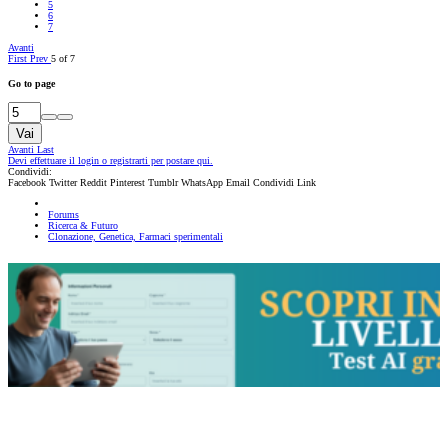
5
6
7
Avanti
First
Prev
5 of 7
Go to page
Vai
Avanti
Last
Devi effettuare il login o registrarti per postare qui.
Condividi:
Facebook
Twitter
Reddit
Pinterest
Tumblr
WhatsApp
Email
Condividi
Link
Forums
Ricerca & Futuro
Clonazione, Genetica, Farmaci sperimentali