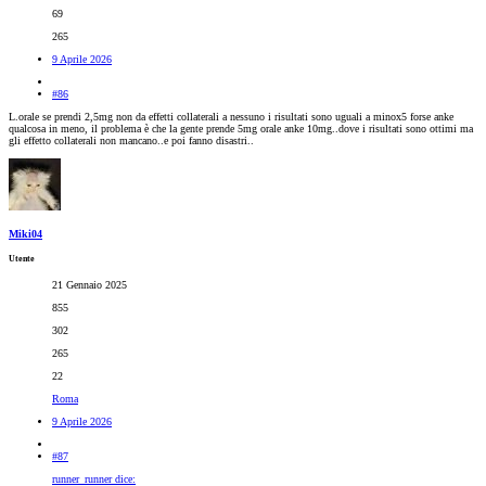
69
265
9 Aprile 2026
#86
L.orale se prendi 2,5mg non da effetti collaterali a nessuno i risultati sono uguali a minox5 forse anke
qualcosa in meno, il problema è che la gente prende 5mg orale anke 10mg..dove i risultati sono ottimi ma
gli effetto collaterali non mancano..e poi fanno disastri..
Miki04
Utente
21 Gennaio 2025
855
302
265
22
Roma
9 Aprile 2026
#87
runner_runner dice: