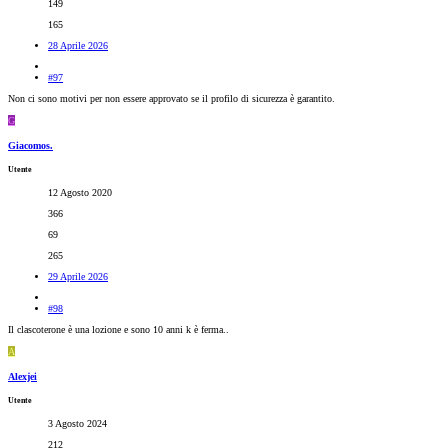
149
165
28 Aprile 2026
#97
Non ci sono motivi per non essere approvato se il profilo di sicurezza è garantito.
G
Giacomos.
Utente
12 Agosto 2020
366
69
265
29 Aprile 2026
#98
Il clascoterone è una lozione e sono 10 anni k è ferma..
A
Alexjei
Utente
3 Agosto 2024
212