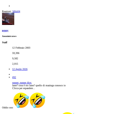
Reazioni:
Miki04
proxy
Amministratore
Staff
12 Febbraio 2003
59,396
9,582
2,015
12 Aprile 2026
#92
runner_runner dice:
laser? cosa è sto laser? quello di mazinga conosco io
Clicca per espandere...
Oddio ooo