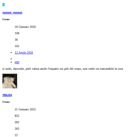
R
runner_runner
Utente
18 Gennaio 2026
108
36
165
12 Aprile 2026
#89
si miki, daccordo, però valuta anche l'impatto sui peli del corpo, non credo sia trascurabile la cosa
Miki04
Utente
21 Gennaio 2025
855
302
265
22