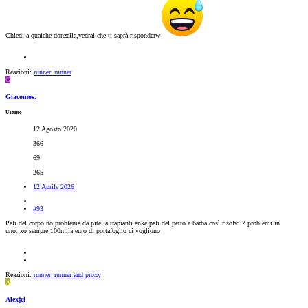
Chiedi a qualche donzella,vedrai che ti saprà risponderw
Reazioni:
runner_runner
G
Giacomos.
Utente
12 Agosto 2020
366
69
265
12 Aprile 2026
#93
Peli del corpo no problema da pitella trapianti anke peli del petto e barba così risolvi 2 problemi in
uno..xò sempre 100mila euro di portafoglio ci vogliono
Reazioni:
runner_runner
and
proxy
A
Alexjei