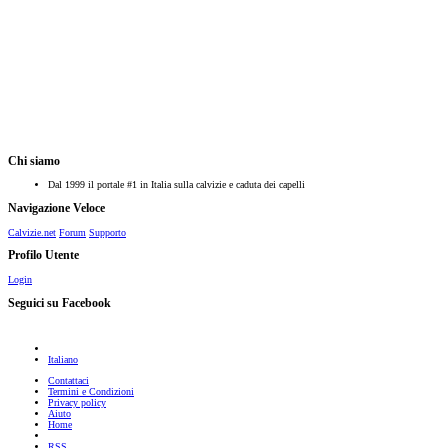
Chi siamo
Dal 1999 il portale #1 in Italia sulla calvizie e caduta dei capelli
Navigazione Veloce
Calvizie.net
Forum
Supporto
Profilo Utente
Login
Seguici su Facebook
Italiano
Contattaci
Termini e Condizioni
Privacy policy
Aiuto
Home
RSS