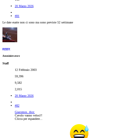
20 Marzo 2026
#81
Le date esatte non ci sono ma sono previste 52 settimane
proxy
Amministratore
Staff
12 Febbraio 2003
59,396
9,582
2,015
20 Marzo 2026
#82
Giacomos. dice:
Cavolo vanno veloci!!
Clicca per espandere...