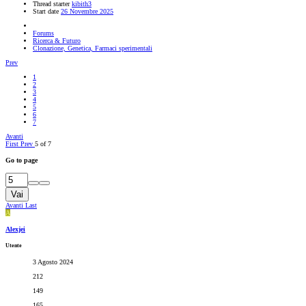
Thread starter
kibith3
Start date
26 Novembre 2025
Forums
Ricerca & Futuro
Clonazione, Genetica, Farmaci sperimentali
Prev
1
2
3
4
5
6
7
Avanti
First
Prev
5 of 7
Go to page
Vai
Avanti
Last
A
Alexjei
Utente
3 Agosto 2024
212
149
165