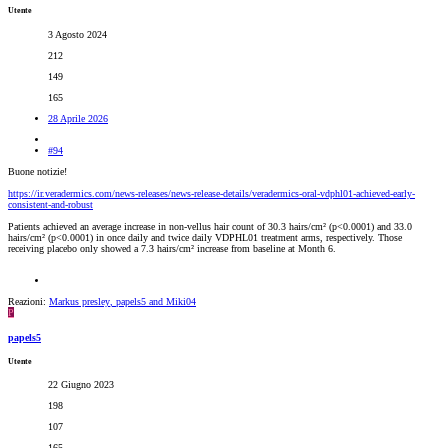
Utente
3 Agosto 2024
212
149
165
28 Aprile 2026
#94
Buone notizie!
https://ir.veradermics.com/news-releases/news-release-details/veradermics-oral-vdphl01-achieved-early-
consistent-and-robust
Patients achieved an average increase in non-vellus hair count of 30.3 hairs/cm² (p<0.0001) and 33.0
hairs/cm² (p<0.0001) in once daily and twice daily VDPHL01 treatment arms, respectively. Those
receiving placebo only showed a 7.3 hairs/cm² increase from baseline at Month 6.
Reazioni:
Markus presley
,
papels5
and
Miki04
P
papels5
Utente
22 Giugno 2023
198
107
165