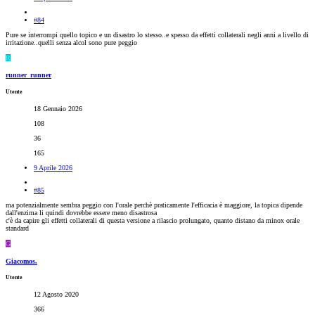
#84
Pure se interrompi quello topico e un disastro lo stesso..e spesso da effetti collaterali negli anni a livello di
irritazione..quelli senza alcol sono pure peggio
R
runner_runner
Utente
18 Gennaio 2026
108
36
165
9 Aprile 2026
#85
ma potenzialmente sembra peggio con l'orale perchè praticamente l'efficacia è maggiore, la topica dipende
dall'enzima li quindi dovrebbe essere meno disastrosa
c'è da capire gli effetti collaterali di questa versione a rilascio prolungato, quanto distano da minox orale
standard
G
Giacomos.
Utente
12 Agosto 2020
366