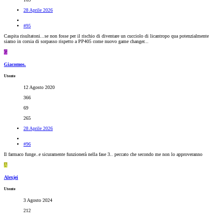
28 Aprile 2026
#95
Caspita risultatoni...se non fosse per il rischio di diventare un cucciolo di licantropo qua potenzialmente
siamo in corsia di sorpasso rispetto a PP405 come nuovo game changer...
G
Giacomos.
Utente
12 Agosto 2020
366
69
265
28 Aprile 2026
#96
Il farmaco funge..e sicuramente funzionerà nella fase 3.. peccato che secondo me non lo approveranno
A
Alexjei
Utente
3 Agosto 2024
212