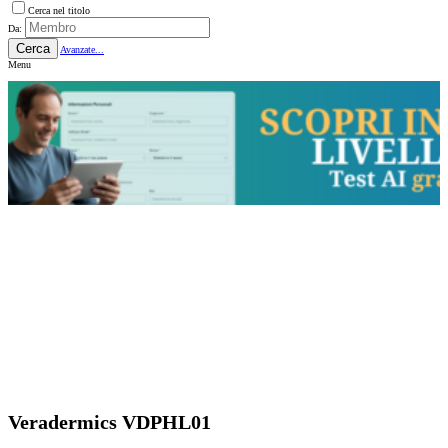
Cerca nel titolo
Da:
Cerca
Avanzate...
Menu
Veradermics VDPHL01