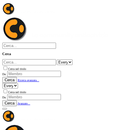
Cerca
Cerca nel titolo
Da:
Cerca
Ricerca avanzata...
Cerca nel titolo
Da:
Cerca
Avanzate...