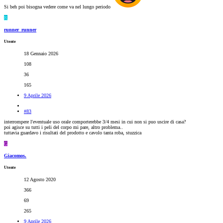
Si beh poi bisogna vedere come va nel lungo periodo
R
runner_runner
Utente
18 Gennaio 2026
108
36
165
9 Aprile 2026
#83
interrompere l'eventuale uso orale comporterebbe 3/4 mesi in cui non si puo uscire di casa?
poi agisce su tutti i peli del corpo mi pare, altro problema..
tuttavia guardavo i risultati del prodotto e cavolo tanta roba, stuzzica
G
Giacomos.
Utente
12 Agosto 2020
366
69
265
9 Aprile 2026