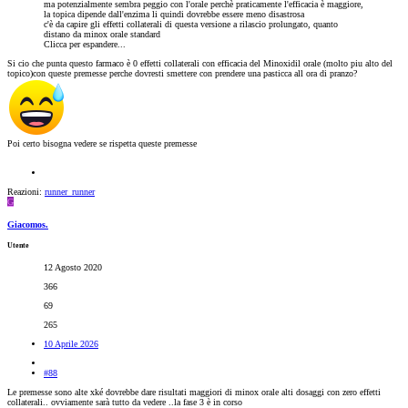
ma potenzialmente sembra peggio con l'orale perchè praticamente l'efficacia è maggiore,
la topica dipende dall'enzima li quindi dovrebbe essere meno disastrosa
c'è da capire gli effetti collaterali di questa versione a rilascio prolungato, quanto
distano da minox orale standard
Clicca per espandere...
Si cio che punta questo farmaco è 0 effetti collaterali con efficacia del Minoxidil orale (molto piu alto del
topico)con queste premesse perche dovresti smettere con prendere una pasticca all ora di pranzo?
Poi certo bisogna vedere se rispetta queste premesse
Reazioni:
runner_runner
G
Giacomos.
Utente
12 Agosto 2020
366
69
265
10 Aprile 2026
#88
Le premesse sono alte xké dovrebbe dare risultati maggiori di minox orale alti dosaggi con zero effetti
collaterali.. ovviamente sarà tutto da vedere ..la fase 3 è in corso