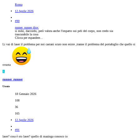
Roma
12 Aprile 2026
#90
runner_runner dice:
si miki, daccordo, però valuta anche l'impatto sui peli del corpo, non credo sia
trascurabile la cosa
Clicca per espandere...
Li vai di laser il problema per noi castani scuro non esiste ,tranne il problema del portafoglio che quello si
svuota
R
runner_runner
Utente
18 Gennaio 2026
108
36
165
12 Aprile 2026
#91
laser? cosa è sto laser? quello di mazinga conosco io