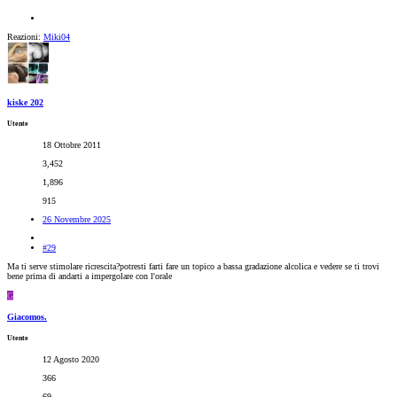
Reazioni:
Miki04
kiske 202
Utente
18 Ottobre 2011
3,452
1,896
915
26 Novembre 2025
#29
Ma ti serve stimolare ricrescita?potresti farti fare un topico a bassa gradazione alcolica e vedere se ti trovi
bene prima di andarti a impergolare con l'orale
G
Giacomos.
Utente
12 Agosto 2020
366
69