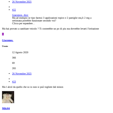
26 Novembre 2025
#22
Giacomos. dice:
Ma ad esempio se tipo facessi 3 applicazioni topico e 2 pastiglie ora,li 2 mg a
settimana potrebbe funzionare secondo voi?
Clicca per espandere...
Ma hai provato a cambiare veicolo ? Ti costerebbe un po di piu ma dovrebbe levarti l'irritazione
G
Giacomos.
Utente
12 Agosto 2020
366
69
265
26 Novembre 2025
#23
Ma l alcol da quello che so io non si può togliere dal minox
Miki04