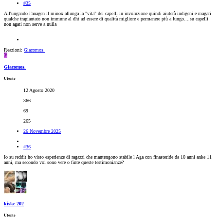
#35
All'ungando l'anagen il minox allunga la "vita" dei capelli in involuzione quindi aiuterà indigeni e magari
qualche trapiantato non immune al dht ad essere di qualità migliore e permanere più a lungo....su capelli
non agati non serve a nulla
Reazioni:
Giacomos.
G
Giacomos.
Utente
12 Agosto 2020
366
69
265
26 Novembre 2025
#36
Io su reddit ho visto esperienze di ragazzi che mantengono stabile l Aga con finasteride da 10 anni anke 11
anni, ma secondo voi sono vere o finte queste testimonianze?
kiske 202
Utente