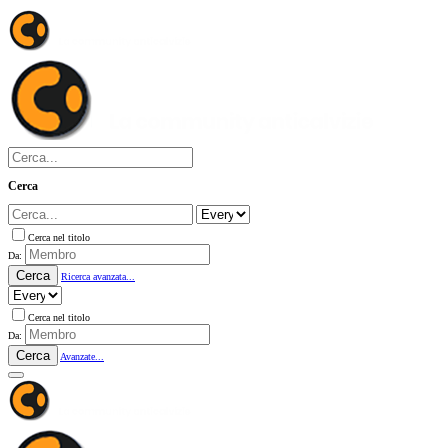
Cerca
Cerca nel titolo
Da:
Cerca
Ricerca avanzata...
Cerca nel titolo
Da:
Cerca
Avanzate...