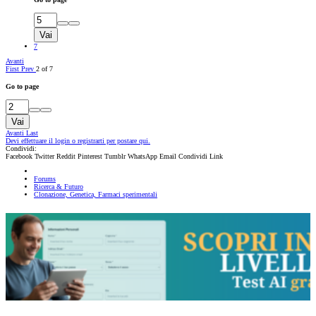
Vai
7
Avanti
First
Prev
2 of 7
Go to page
Vai
Avanti
Last
Devi effettuare il login o registrarti per postare qui.
Condividi:
Facebook
Twitter
Reddit
Pinterest
Tumblr
WhatsApp
Email
Condividi
Link
Forums
Ricerca & Futuro
Clonazione, Genetica, Farmaci sperimentali