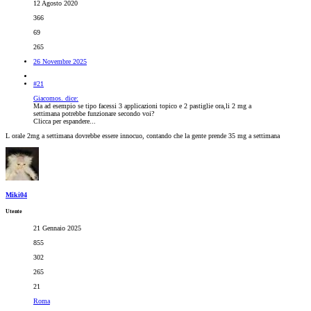
12 Agosto 2020
366
69
265
26 Novembre 2025
#21
Giacomos. dice:
Ma ad esempio se tipo facessi 3 applicazioni topico e 2 pastiglie ora,li 2 mg a
settimana potrebbe funzionare secondo voi?
Clicca per espandere...
L orale 2mg a settimana dovrebbe essere innocuo, contando che la gente prende 35 mg a settimana
Miki04
Utente
21 Gennaio 2025
855
302
265
21
Roma