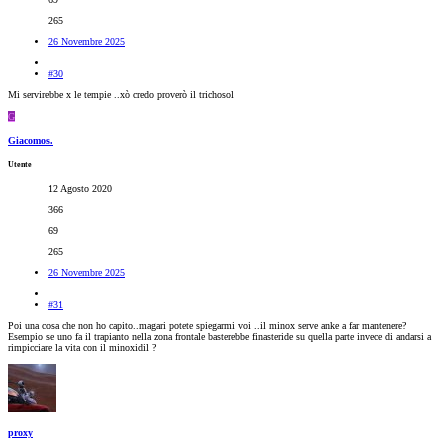
265
26 Novembre 2025
#30
Mi servirebbe x le tempie ..xò credo proverò il trichosol
G
Giacomos.
Utente
12 Agosto 2020
366
69
265
26 Novembre 2025
#31
Poi una cosa che non ho capito..magari potete spiegarmi voi ..il minox serve anke a far mantenere?
Esempio se uno fa il trapianto nella zona frontale basterebbe finasteride su quella parte invece di andarsi a
rimpicciare la vita con il minoxidil ?
proxy