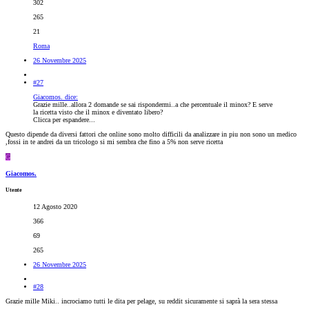
302
265
21
Roma
26 Novembre 2025
#27
Giacomos. dice:
Grazie mille..allora 2 domande se sai rispondermi..a che percentuale il minox? E serve
la ricetta visto che il minox e diventato libero?
Clicca per espandere...
Questo dipende da diversi fattori che online sono molto difficili da analizzare in piu non sono un medico
,fossi in te andrei da un tricologo si mi sembra che fino a 5% non serve ricetta
G
Giacomos.
Utente
12 Agosto 2020
366
69
265
26 Novembre 2025
#28
Grazie mille Miki.. incrociamo tutti le dita per pelage, su reddit sicuramente si saprà la sera stessa