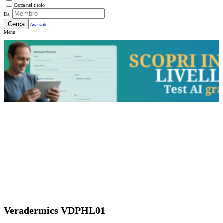
Cerca nel titolo
Da:
Cerca
Avanzate...
Menu
Veradermics VDPHL01