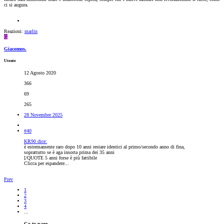
ci si augura.
Reazioni:
marlin
G
Giacomos.
Utente
12 Agosto 2020
366
69
265
28 Novembre 2025
#40
KR90 dice:
è estremamente raro dopo 10 anni restare identici al primo/secondo anno di fina,
soprattutto se è aga insorta prima dei 35 anni
[/QUOTE 5 anni forse è più fattibile
Clicca per espandere...
Prev
1
2
3
4
...
Go to page