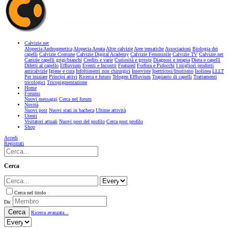
Calvizie.net
Alopecia Androgenetica
Alopecia Areata
Altre calvizie
Aree tematiche
Associazioni
Biologia dei
capelli
Calvizie Comune
Calvizie Digital Academy
Calvizie Femminile
Calvizie TV
Calvizie.net
Canizie capelli grigi/bianchi
Credits e varie
Curiosità e gossip
Diagnosi e terapia
Dieta e capelli
Difetti al capello
Effluvium
Eventi e Incontri
Featured
Forfora e Pidocchi
I migliori prodotti
anticalvizie
Igiene e cura
Infoltimenti non chirurgici
Interviste
Ipertricosi/Irsutismo
Isolinea
LLLT
Per iniziare
Principi attivi
Ricerca e futuro
Telogen Effluvium
Trapianto di capelli
Trattamenti
tricologici
Tricopigmentazione
Home
Forums
Nuovi messaggi
Cerca nel forum
Novità
Nuovi post
Nuovi stati in bacheca
Ultime attività
Utenti
Visitatori attuali
Nuovi post del profilo
Cerca post profilo
Shop
Accedi
Registrati
Cerca
Cerca nel titolo
Da:
Cerca
Ricerca avanzata...