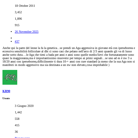
18 Ottobre 2011
3,452
1,896
915
26 Novembre 2025
#37
Anche qui la parte del leone la fa la genetica...se prendi un Aga aggressiva in giovane età con iperseborrea e
eccessiva sensibilità follicolare al dht ci sono casi che pelano nell'arco di 2/3 anni quando gli va di lusso
anche sotto duta....le Aga che tieni a bada per anni e anni sono quelle medio/lievi che fortunatamente sono
quasi la maggioranza,ma è importantissimo muoversi per tempo ai primi segnali...se uno ad es è nw 3 a
18/20 anni con iperseborrea,difficilmente ti dura 10-+ anni con cure standard (a meno che la sua Aga non si
manifesti in modo aggressivo ma sia destinata a un nw non elevato,cosa improbabile )
KR90
Utente
3 Giugno 2020
1,442
558
415
36