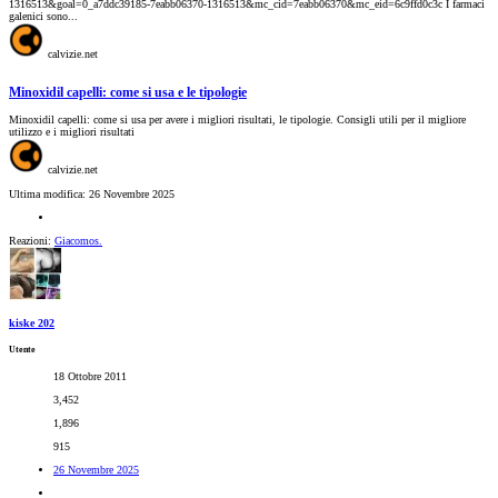
1316513&goal=0_a7ddc39185-7eabb06370-1316513&mc_cid=7eabb06370&mc_eid=6c9ffd0c3c I farmaci
galenici sono...
calvizie.net
Minoxidil capelli: come si usa e le tipologie
Minoxidil capelli: come si usa per avere i migliori risultati, le tipologie. Consigli utili per il migliore
utilizzo e i migliori risultati
calvizie.net
Ultima modifica:
26 Novembre 2025
Reazioni:
Giacomos.
kiske 202
Utente
18 Ottobre 2011
3,452
1,896
915
26 Novembre 2025