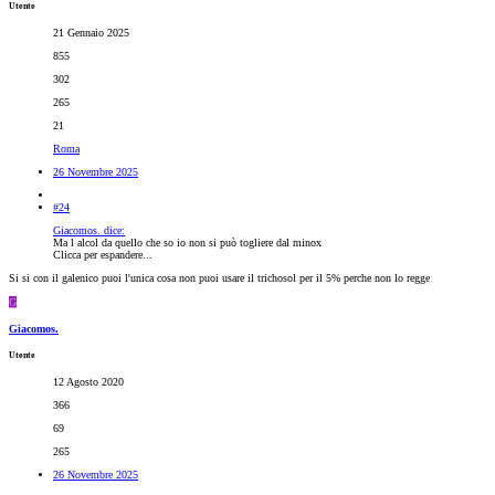
Utente
21 Gennaio 2025
855
302
265
21
Roma
26 Novembre 2025
#24
Giacomos. dice:
Ma l alcol da quello che so io non si può togliere dal minox
Clicca per espandere...
Si si con il galenico puoi l'unica cosa non puoi usare il trichosol per il 5% perche non lo regge
G
Giacomos.
Utente
12 Agosto 2020
366
69
265
26 Novembre 2025