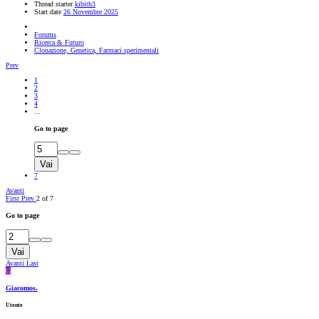
Thread starter
kibith3
Start date
26 Novembre 2025
Forums
Ricerca & Futuro
Clonazione, Genetica, Farmaci sperimentali
Prev
1
2
3
4
...
Go to page
Vai
7
Avanti
First
Prev
2 of 7
Go to page
Vai
Avanti
Last
G
Giacomos.
Utente