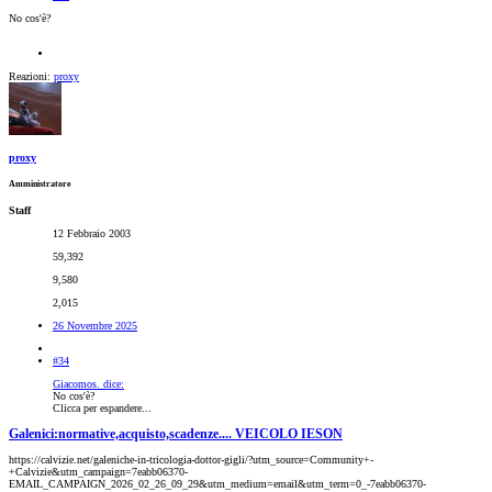
No cos'è?
Reazioni:
proxy
proxy
Amministratore
Staff
12 Febbraio 2003
59,392
9,580
2,015
26 Novembre 2025
#34
Giacomos. dice:
No cos'è?
Clicca per espandere...
Galenici:normative,acquisto,scadenze.... VEICOLO IESON
https://calvizie.net/galeniche-in-tricologia-dottor-gigli/?utm_source=Community+-
+Calvizie&utm_campaign=7eabb06370-
EMAIL_CAMPAIGN_2026_02_26_09_29&utm_medium=email&utm_term=0_-7eabb06370-