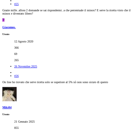
#25
Grazie mille..allora 2 domande se sai rispondermi..a che percentuale il minox? E serve la ricetta visto che il
minox e diventato libero?
G
Giacomos.
Utente
12 Agosto 2020
366
69
265
26 Novembre 2025
#26
On line ho trovato che serve ricetta solo se superiore al 5% xò non sono sicuro di questo
Miki04
Utente
21 Gennaio 2025
855