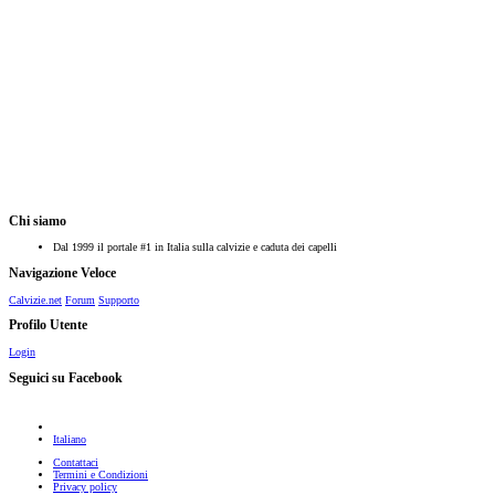
Chi siamo
Dal 1999 il portale #1 in Italia sulla calvizie e caduta dei capelli
Navigazione Veloce
Calvizie.net
Forum
Supporto
Profilo Utente
Login
Seguici su Facebook
Italiano
Contattaci
Termini e Condizioni
Privacy policy