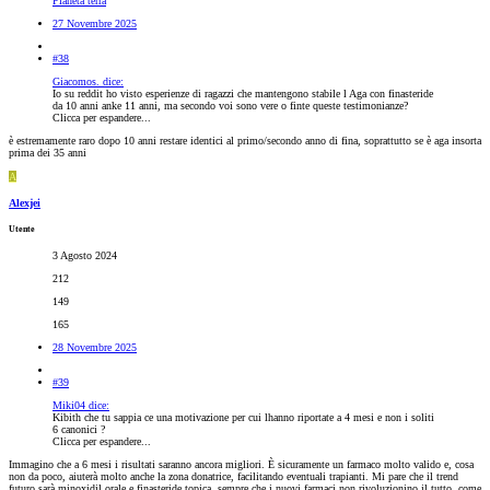
Pianeta terra
27 Novembre 2025
#38
Giacomos. dice:
Io su reddit ho visto esperienze di ragazzi che mantengono stabile l Aga con finasteride
da 10 anni anke 11 anni, ma secondo voi sono vere o finte queste testimonianze?
Clicca per espandere...
è estremamente raro dopo 10 anni restare identici al primo/secondo anno di fina, soprattutto se è aga insorta
prima dei 35 anni
A
Alexjei
Utente
3 Agosto 2024
212
149
165
28 Novembre 2025
#39
Miki04 dice:
Kibith che tu sappia ce una motivazione per cui lhanno riportate a 4 mesi e non i soliti
6 canonici ?
Clicca per espandere...
Immagino che a 6 mesi i risultati saranno ancora migliori. È sicuramente un farmaco molto valido e, cosa
non da poco, aiuterà molto anche la zona donatrice, facilitando eventuali trapianti. Mi pare che il trend
futuro sarà minoxidil orale e finasteride topica, sempre che i nuovi farmaci non rivoluzionino il tutto, come