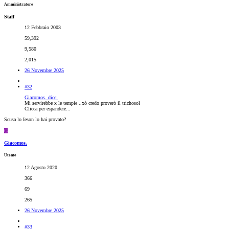
Amministratore
Staff
12 Febbraio 2003
59,392
9,580
2,015
26 Novembre 2025
#32
Giacomos. dice:
Mi servirebbe x le tempie ..xò credo proverò il trichosol
Clicca per espandere...
Scusa lo Ieson lo hai provato?
G
Giacomos.
Utente
12 Agosto 2020
366
69
265
26 Novembre 2025
#33