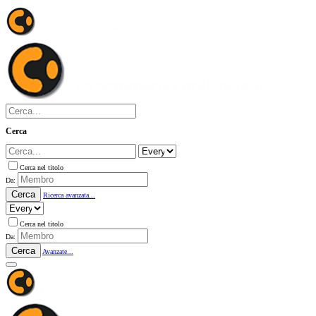
Cerca
Cerca nel titolo
Da:
Cerca
Ricerca avanzata...
Cerca nel titolo
Da:
Cerca
Avanzate...