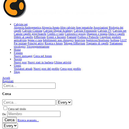
Calvizie.net
Alopecia Androgenetica
Alopecia Areata
Altre calvizie
Aree tematiche
Associazioni
Biologia dei
capelli
Calvizie Comune
Calvizie Digital Academy
Calvizie Femminile
Calvizie TV
Calvizie.net
Canizie capelli grigi/bianchi
Credits e varie
Curiosità e gossip
Diagnosi e terapia
Dieta e capelli
Difetti al capello
Effluvium
Eventi e Incontri
Featured
Forfora e Pidocchi
I migliori prodotti
anticalvizie
Igiene e cura
Infoltimenti non chirurgici
Interviste
Ipertricosi/Irsutismo
Isolinea
LLLT
Per iniziare
Principi attivi
Ricerca e futuro
Telogen Effluvium
Trapianto di capelli
Trattamenti
tricologici
Tricopigmentazione
Home
Forums
Nuovi messaggi
Cerca nel forum
Novità
Nuovi post
Nuovi stati in bacheca
Ultime attività
Utenti
Visitatori attuali
Nuovi post del profilo
Cerca post profilo
Shop
Accedi
Registrati
Cerca
Cerca nel titolo
Da:
Cerca
Ricerca avanzata...