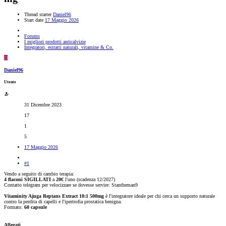
Thread starter
Daniel96
Start date
17 Maggio 2026
Forums
I migliori prodotti anticalvizie
Integratori, estratti naturali, vitamine & Co.
D
Daniel96
Utente
31 Dicembre 2023
17
1
5
17 Maggio 2026
#1
Vendo a seguito di cambio terapia:
4 flaconi SIGILLATI
a
20€
l'uno (scadenza 12/2027)
Contatto telegram per velocizzare se dovesse servire: Stantheman9
Vitaminity Ajuga Reptans Extract 10:1 500mg
è l'integratore ideale per chi cerca un supporto naturale
contro la perdita di capelli e l'ipertrofia prostatica benigna.
Formato:
60 capsule
Allegati