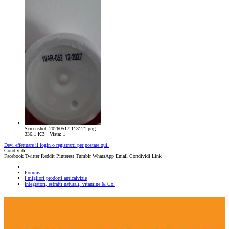
Screenshot_20260517-113121.png
336.1 KB · Vista: 1
Devi effettuare il login o registrarti per postare qui.
Condividi:
Facebook
Twitter
Reddit
Pinterest
Tumblr
WhatsApp
Email
Condividi
Link
Forums
I migliori prodotti anticalvizie
Integratori, estratti naturali, vitamine & Co.