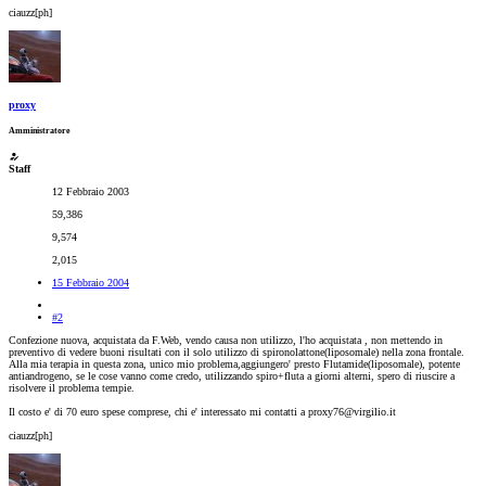
ciauzz[ph]
proxy
Amministratore
Staff
12 Febbraio 2003
59,386
9,574
2,015
15 Febbraio 2004
#2
Confezione nuova, acquistata da F.Web, vendo causa non utilizzo, l'ho acquistata , non mettendo in
preventivo di vedere buoni risultati con il solo utilizzo di spironolattone(liposomale) nella zona frontale.
Alla mia terapia in questa zona, unico mio problema,aggiungero' presto Flutamide(liposomale), potente
antiandrogeno, se le cose vanno come credo, utilizzando spiro+fluta a giorni alterni, spero di riuscire a
risolvere il problema tempie.
Il costo e' di 70 euro spese comprese, chi e' interessato mi contatti a proxy76@virgilio.it
ciauzz[ph]