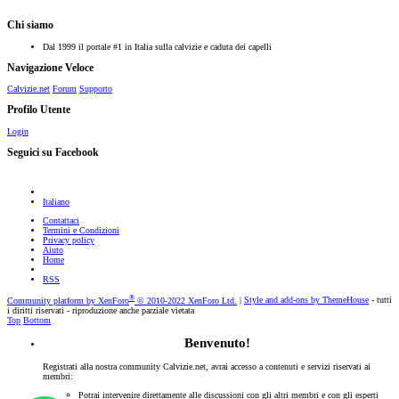
Chi siamo
Dal 1999 il portale #1 in Italia sulla calvizie e caduta dei capelli
Navigazione Veloce
Calvizie.net
Forum
Supporto
Profilo Utente
Login
Seguici su Facebook
Italiano
Contattaci
Termini e Condizioni
Privacy policy
Aiuto
Home
RSS
®
Community platform by XenForo
© 2010-2022 XenForo Ltd.
|
Style and add-ons by ThemeHouse
- tutti
i diritti riservati - riproduzione anche parziale vietata
Top
Bottom
Benvenuto!
Registrati alla nostra community Calvizie.net, avrai accesso a contenuti e servizi riservati ai
membri:
Potrai intervenire direttamente alle discussioni con gli altri membri e con gli esperti