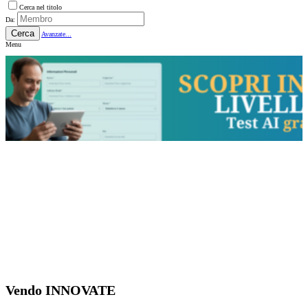
Cerca nel titolo
Da:
Cerca
Avanzate...
Menu
Vendo INNOVATE