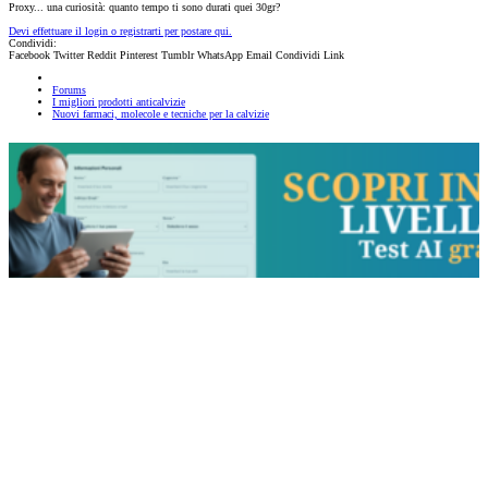
Proxy... una curiosità: quanto tempo ti sono durati quei 30gr?
Devi effettuare il login o registrarti per postare qui.
Condividi:
Facebook
Twitter
Reddit
Pinterest
Tumblr
WhatsApp
Email
Condividi
Link
Forums
I migliori prodotti anticalvizie
Nuovi farmaci, molecole e tecniche per la calvizie