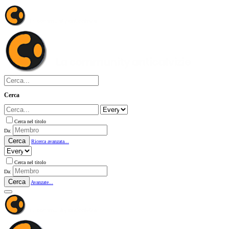
Cerca
Cerca nel titolo
Da:
Cerca
Ricerca avanzata...
Cerca nel titolo
Da:
Cerca
Avanzate...