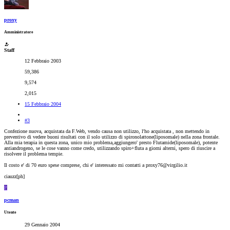
proxy
Amministratore
Staff
12 Febbraio 2003
59,386
9,574
2,015
15 Febbraio 2004
#3
Confezione nuova, acquistata da F.Web, vendo causa non utilizzo, l'ho acquistata , non mettendo in
preventivo di vedere buoni risultati con il solo utilizzo di spironolattone(liposomale) nella zona frontale.
Alla mia terapia in questa zona, unico mio problema,aggiungero' presto Flutamide(liposomale), potente
antiandrogeno, se le cose vanno come credo, utilizzando spiro+fluta a giorni alterni, spero di riuscire a
risolvere il problema tempie.
Il costo e' di 70 euro spese comprese, chi e' interessato mi contatti a proxy76@virgilio.it
ciauzz[ph]
P
pcman
Utente
29 Gennaio 2004