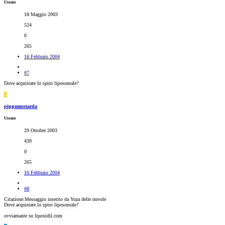
Utente
18 Maggio 2003
524
0
265
16 Febbraio 2004
#7
Dove acquistate lo spiro liposomale?
P
pippomostarda
Utente
29 Ottobre 2003
439
0
265
16 Febbraio 2004
#8
Citazione:Messaggio inserito da Yuza delle nuvole
Dove acquistate lo spiro liposomale?
ovviamante su lipoxidil.com