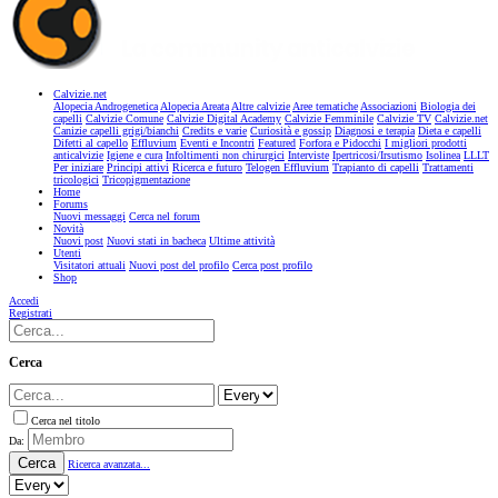
Calvizie.net
Alopecia Androgenetica
Alopecia Areata
Altre calvizie
Aree tematiche
Associazioni
Biologia dei
capelli
Calvizie Comune
Calvizie Digital Academy
Calvizie Femminile
Calvizie TV
Calvizie.net
Canizie capelli grigi/bianchi
Credits e varie
Curiosità e gossip
Diagnosi e terapia
Dieta e capelli
Difetti al capello
Effluvium
Eventi e Incontri
Featured
Forfora e Pidocchi
I migliori prodotti
anticalvizie
Igiene e cura
Infoltimenti non chirurgici
Interviste
Ipertricosi/Irsutismo
Isolinea
LLLT
Per iniziare
Principi attivi
Ricerca e futuro
Telogen Effluvium
Trapianto di capelli
Trattamenti
tricologici
Tricopigmentazione
Home
Forums
Nuovi messaggi
Cerca nel forum
Novità
Nuovi post
Nuovi stati in bacheca
Ultime attività
Utenti
Visitatori attuali
Nuovi post del profilo
Cerca post profilo
Shop
Accedi
Registrati
Cerca
Cerca nel titolo
Da:
Cerca
Ricerca avanzata...