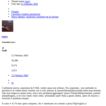
Thread starter
proxy
Start date
15 Febbraio 2004
Forums
I migliori prodotti anticalvizie
Nuovi farmaci, molecole e tecniche per la calvizie
proxy
Amministratore
Staff
12 Febbraio 2003
59,386
9,574
2,015
15 Febbraio 2004
#1
Confezione nuova, acquistata da F.Web, vendo causa non utilizzo, l'ho acquistata , non mettendo in
preventivo di vedere buoni risultati con il solo utilizzo di spironolattone(liposomale) nella zona frontale.
Alla mia terapia in questa zona, unico mio problema,aggiungero' presto Flutamide(liposomale), potente
antiandrogeno, se le cose vanno come credo, utilizzando spiro+fluta a giorni alterni, spero di riuscire a
risolvere il problema tempie.
Il costo e' di 70 euro spese comprese, chi e' interessato mi contatti a proxy76@virgilio.it