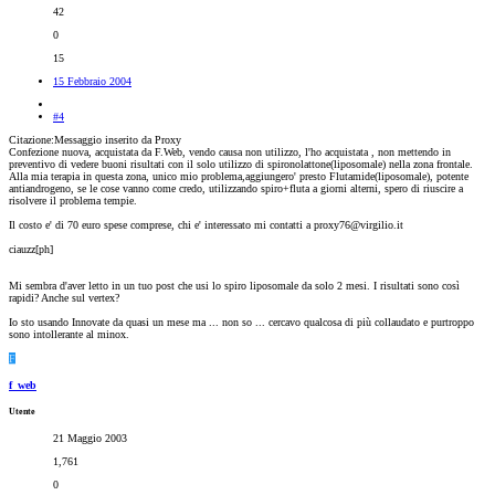
42
0
15
15 Febbraio 2004
#4
Citazione:Messaggio inserito da Proxy
Confezione nuova, acquistata da F.Web, vendo causa non utilizzo, l'ho acquistata , non mettendo in
preventivo di vedere buoni risultati con il solo utilizzo di spironolattone(liposomale) nella zona frontale.
Alla mia terapia in questa zona, unico mio problema,aggiungero' presto Flutamide(liposomale), potente
antiandrogeno, se le cose vanno come credo, utilizzando spiro+fluta a giorni alterni, spero di riuscire a
risolvere il problema tempie.
Il costo e' di 70 euro spese comprese, chi e' interessato mi contatti a proxy76@virgilio.it
ciauzz[ph]
Mi sembra d'aver letto in un tuo post che usi lo spiro liposomale da solo 2 mesi. I risultati sono così
rapidi? Anche sul vertex?
Io sto usando Innovate da quasi un mese ma ... non so ... cercavo qualcosa di più collaudato e purtroppo
sono intollerante al minox.
F
f_web
Utente
21 Maggio 2003
1,761
0