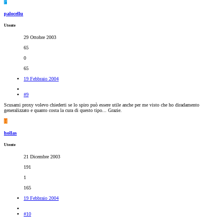
P
palocellu
Utente
29 Ottobre 2003
65
0
65
19 Febbraio 2004
#9
Scusami proxy volevo chiederti se lo spiro può essere utile anche per me visto che ho diradamento
generalizzato e quanto costa la cura di questo tipo... Grazie.
H
hollas
Utente
21 Dicembre 2003
191
1
165
19 Febbraio 2004
#10