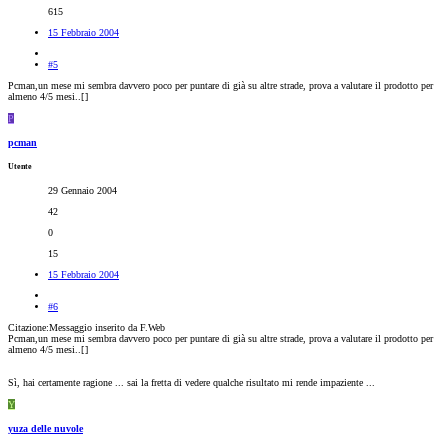
615
15 Febbraio 2004
#5
Pcman,un mese mi sembra davvero poco per puntare di già su altre strade, prova a valutare il prodotto per
almeno 4/5 mesi..[
]
P
pcman
Utente
29 Gennaio 2004
42
0
15
15 Febbraio 2004
#6
Citazione:Messaggio inserito da F.Web
Pcman,un mese mi sembra davvero poco per puntare di già su altre strade, prova a valutare il prodotto per
almeno 4/5 mesi..[
]
Sì, hai certamente ragione ... sai la fretta di vedere qualche risultato mi rende impaziente ...
Y
yuza delle nuvole