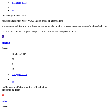
2 Maggio 2013
#7
ma che significa da 2ml?
non bisogna mettere UNA NOCE la sera prima di andare a letto?
a me una noce di foam già è abbastanza, nel senso che mi ritrovo a non sapere dove metterla visto che lo uso 
va bene una sola noce oppure per questi primi tre mesi ho solo perso tempo?
A
alegio88
Utente
19 Marzo 2013
29
0
15
2 Maggio 2013
#8
quello a cui si riferiva era minoxidil in lozione
differente dal foam [
]
M
mika
Utente