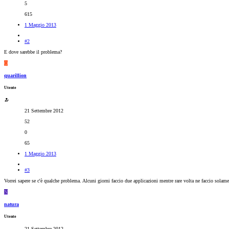
5
615
1 Maggio 2013
#2
E dove sarebbe il problema?
Q
quarillion
Utente
21 Settembre 2012
52
0
65
1 Maggio 2013
#3
Vorrei sapere se c'è qualche problema. Alcuni giorni faccio due applicazioni mentre rare volta ne faccio solame
N
natura
Utente
21 Settembre 2012