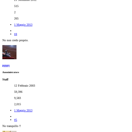
515
2
265
1 Maggio 2013
#4
No non credo proprio.
proxy
Amministratore
Staff
12 Febbraio 2003
59,396
9,583
2,015
1 Maggio 2013
#5
No tranquillo !!