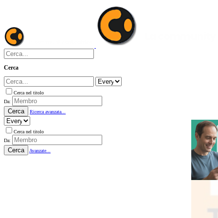
Cerca
Cerca nel titolo
Da:
Cerca
Ricerca avanzata...
Cerca nel titolo
Da:
Cerca
Avanzate...