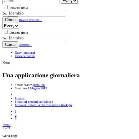
Cerca nel titolo
Da:
Cerca
Ricerca avanzata...
Cerca nel titolo
Da:
Cerca
Avanzate...
Nuovi messaggi
Cerca nel forum
Menu
Una applicazione giornaliera
Thread starter
quarillion
Start date
1 Maggio 2013
Forums
I migliori prodotti anticalvizie
Minoxidil capelli: a che cosa serve e tipologie
1
2
3
Avanti
1 of 3
Go to page