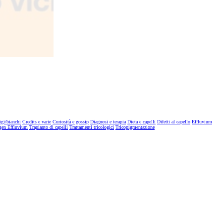
igi/bianchi
Credits e varie
Curiosità e gossip
Diagnosi e terapia
Dieta e capelli
Difetti al capello
Effluvium
gen Effluvium
Trapianto di capelli
Trattamenti tricologici
Tricopigmentazione