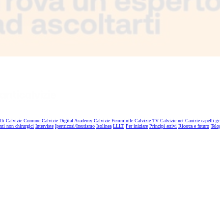
lli
Calvizie Comune
Calvizie Digital Academy
Calvizie Femminile
Calvizie TV
Calvizie.net
Canizie capelli gr
nti non chirurgici
Interviste
Ipertricosi/Irsutismo
Isolinea
LLLT
Per iniziare
Principi attivi
Ricerca e futuro
Telo