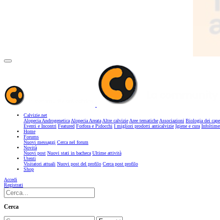
Calvizie.net
Alopecia Androgenetica
Alopecia Areata
Altre calvizie
Aree tematiche
Associazioni
Biologia dei cape
Eventi e Incontri
Featured
Forfora e Pidocchi
I migliori prodotti anticalvizie
Igiene e cura
Infoltime
Home
Forums
Nuovi messaggi
Cerca nel forum
Novità
Nuovi post
Nuovi stati in bacheca
Ultime attività
Utenti
Visitatori attuali
Nuovi post del profilo
Cerca post profilo
Shop
Accedi
Registrati
Cerca