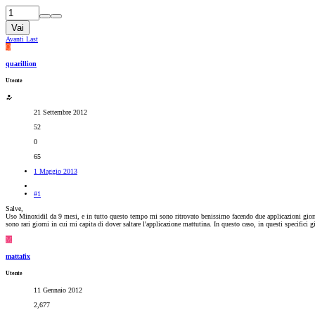
Vai
Avanti
Last
Q
quarillion
Utente
21 Settembre 2012
52
0
65
1 Maggio 2013
#1
Salve,
Uso Minoxidil da 9 mesi, e in tutto questo tempo mi sono ritrovato benissimo facendo due applicazioni giornali
sono rari giorni in cui mi capita di dover saltare l'applicazione mattutina. In questo caso, in questi specifici 
M
mattafix
Utente
11 Gennaio 2012
2,677