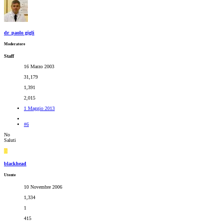
dr_paolo gigli
Moderatore
Staff
16 Marzo 2003
31,179
1,391
2,015
1 Maggio 2013
#6
No
Saluti
B
blackhead
Utente
10 Novembre 2006
1,334
1
415