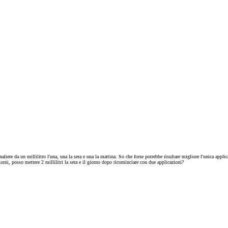
ere da un millilitro l'una, una la sera e una la mattina. So che forse potrebbe risultare migliore l'unica appli
giorni, posso mettere 2 millilitri la sera e il giorno dopo ricominciare con due applicazioni?