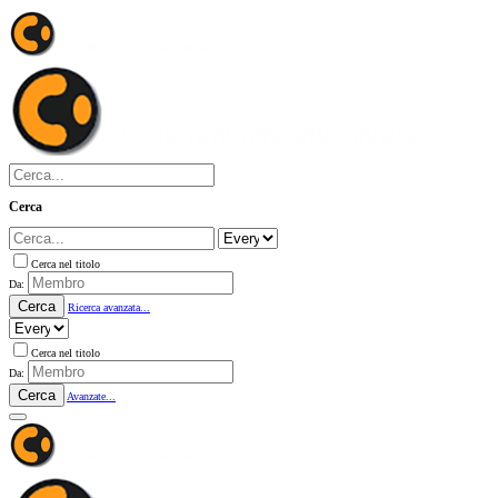
Cerca
Cerca nel titolo
Da:
Cerca
Ricerca avanzata...
Cerca nel titolo
Da:
Cerca
Avanzate...