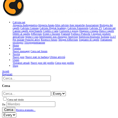
Calvizie.net
Alopecia Androgenetica
Alopecia Areata
Altre calvizie
Aree tematiche
Associazioni
Biologia dei
capelli
Calvizie Comune
Calvizie Digital Academy
Calvizie Femminile
Calvizie TV
Calvizie.net
Canizie capelli grigi/bianchi
Credits e varie
Curiosità e gossip
Diagnosi e terapia
Dieta e capelli
Difetti al capello
Effluvium
Eventi e Incontri
Featured
Forfora e Pidocchi
I migliori prodotti
anticalvizie
Igiene e cura
Infoltimenti non chirurgici
Interviste
Ipertricosi/Irsutismo
Isolinea
LLLT
Per iniziare
Principi attivi
Ricerca e futuro
Telogen Effluvium
Trapianto di capelli
Trattamenti
tricologici
Tricopigmentazione
Home
Forums
Nuovi messaggi
Cerca nel forum
Novità
Nuovi post
Nuovi stati in bacheca
Ultime attività
Utenti
Visitatori attuali
Nuovi post del profilo
Cerca post profilo
Shop
Accedi
Registrati
Cerca
Cerca nel titolo
Da:
Cerca
Ricerca avanzata...