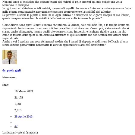
Non mi sento di escludere che possano essere dei residui di pelle presenti sul mio scalpo una volta
terminato lo shampoo.
In ogni caso mi chiedevo se tali residui, o eventuali capelli che vanno a finire nella lozione (vanno a finire
nella pipetta senza neanche accorgermene) possano compromettere la stabilità del galenico.
Se provassi a lavare la pipetta al termine di ogni utilizzo e rimanessero delle gocce d'acqua al suo interno,
queste comprometterebbero la stabilità della lozione una volta immersa la pipetta?
Come dicevo sono quasi 3 mesi e mezzo che utilizzo la lozione, solo sull'hair line, e la tempia destra sta
rispondendo benissimo (mi sono cresciuti tanti capellini scuri dove non c'erano più, e sto notando che si
stanno anche allungando; mentre quelli che c'erano si sono inspessiti e risultano rigidi e sparati in alto
come se fossero delle spine di un cactus) a differenza di quella sinistra che non sembra dare ancora alcun
segno di vita.
Anche a voi è capitata una cosa del genere? credete che i tempi di risposta o addirittura l'efficacia di una
stessa lozione possa variare nonostante le zone di applicazione siano così ravvicinate?
dr_paolo gigli
Moderatore
Staff
16 Marzo 2003
31,179
1,391
2,015
28 Aprile 2013
#2
La faccua rivede al farmacista