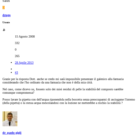
Saluti
D
drugo
Utente
15 Agosto 2008
332
0
265
28 Aprile 2013
#3
Grazie per la risposta Dott. anche se credo mi sarà impossibile presentare il galenico alla farmacia
considerando che l'ho ordinato da una farmacia che non è della mia città.
Nel caso, come dicevo su, fossero solo dei miei residui di pelle la stabilità del composto sarebbe
comunque compromessa?
Posso lavare la pipetta con dell'acqua riponendola nella boccetta senza preoccuparmi di asciugarne l'interno
(della pipetta) o la stessa acqua mescolandosi con la lozione ne metterebbe a rischio la stabilità ?
dr_paolo gigli