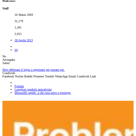
Moderatore
Staff
16 Marzo 2003
31,179
1,391
2,015
28 Aprile 2013
#4
No
Asciugaka
Saluti
Devi effettuare il login o registrarti per postare qui.
Condividi:
Facebook
Twitter
Reddit
Pinterest
Tumblr
WhatsApp
Email
Condividi
Link
Forums
I migliori prodotti anticalvizie
Minoxidil capelli: a che cosa serve e tipologie