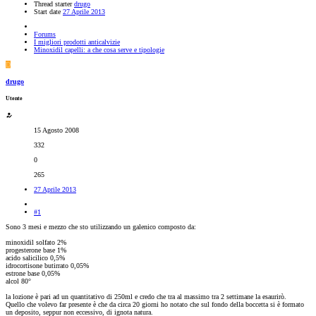
Thread starter
drugo
Start date
27 Aprile 2013
Forums
I migliori prodotti anticalvizie
Minoxidil capelli: a che cosa serve e tipologie
D
drugo
Utente
15 Agosto 2008
332
0
265
27 Aprile 2013
#1
Sono 3 mesi e mezzo che sto utilizzando un galenico composto da:
minoxidil solfato 2%
progesterone base 1%
acido salicilico 0,5%
idrocortisone butirrato 0,05%
estrone base 0,05%
alcol 80°
la lozione è pari ad un quantitativo di 250ml e credo che tra al massimo tra 2 settimane la esaurirò.
Quello che volevo far presente è che da circa 20 giorni ho notato che sul fondo della boccetta si è formato
un deposito, seppur non eccessivo, di ignota natura.